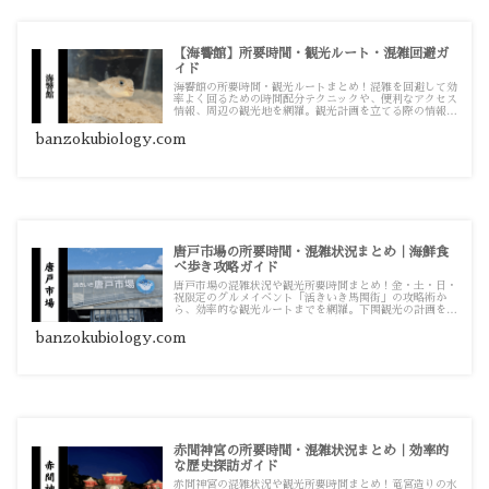
【海響館】所要時間・観光ルート・混雑回避ガ
イド
海響館の所要時間・観光ルートまとめ！混雑を回避して効
率よく回るための時間配分テクニックや、便利なアクセス
情報、周辺の観光地を網羅。観光計画を立てる際の情報源
としてお使いください。
banzokubiology.com
唐戸市場の所要時間・混雑状況まとめ｜海鮮食
べ歩き攻略ガイド
唐戸市場の混雑状況や観光所要時間まとめ！金・土・日・
祝限定のグルメイベント「活きいき馬関街」の攻略術か
ら、効率的な観光ルートまでを網羅。下関観光の計画を立
てる際の情報源としてお使いください。
banzokubiology.com
赤間神宮の所要時間・混雑状況まとめ｜効率的
な歴史探訪ガイド
赤間神宮の混雑状況や観光所要時間まとめ！竜宮造りの水