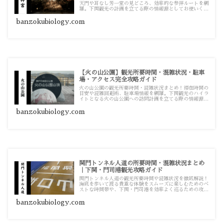
天門や耳なし芳一堂の見どころ、効率的な参拝ルートを網
羅。下関観光の計画を立てる際の情報源としてお使いくだ
さい。
banzokubiology.com
【火の山公園】観光所要時間・混雑状況・駐車
場・アクセス完全攻略ガイド
火の山公園の観光所要時間・混雑状況まとめ！滞在時間の
目安や混雑回避術、駐車場情報を網羅。下関観光のハイラ
イトとなる火の山公園への訪問計画を立てる際の情報源と
してお使いください。
banzokubiology.com
関門トンネル人道の所要時間・混雑状況まとめ
｜下関・門司港観光攻略ガイド
関門トンネル人道の観光所要時間や混雑状況を徹底解説！
海底を歩いて渡る貴重な体験をスムーズに楽しむためのベ
ストな時間帯や、下関・門司港を効率よく巡るための攻略
ガイドです。
banzokubiology.com