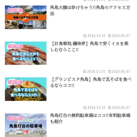
角島大橋は歩けちゃう!!角島のアクセス方
山口県
法
2024.10.31
2026.06.07
【お食事処 磯味亭】角島で安くイカを楽
山口県
しむならここ!!
2024.11.01
2026.06.07
【グランビスタ角島】角島で瓦そばを食べ
山口県
るならココ!!
2024.10.31
2026.06.07
角島灯台の無料駐車場はココ!!有料駐車場
山口県
も紹介