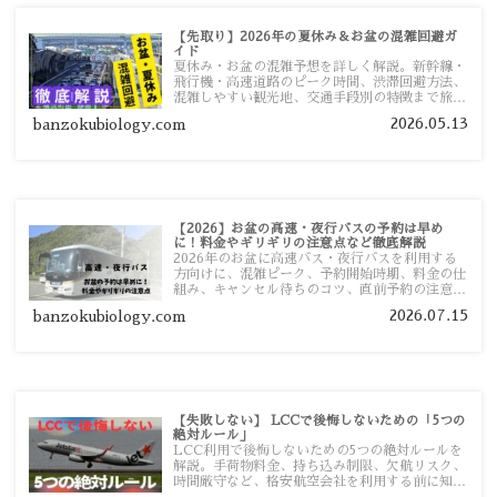
【先取り】2026年の夏休み＆お盆の混雑回避ガ
イド
夏休み・お盆の混雑予想を詳しく解説。新幹線・
飛行機・高速道路のピーク時間、渋滞回避方法、
混雑しやすい観光地、交通手段別の特徴まで旅行
者向けに分かりやすく紹介します。
2026.05.13
banzokubiology.com
【2026】お盆の高速・夜行バスの予約は早め
に！料金やギリギリの注意点など徹底解説
2026年のお盆に高速バス・夜行バスを利用する
方向けに、混雑ピーク、予約開始時期、料金の仕
組み、キャンセル待ちのコツ、直前予約の注意点
まで詳しく解説します。
2026.07.15
banzokubiology.com
【失敗しない】 LCCで後悔しないための「5つの
絶対ルール」
LCC利用で後悔しないための5つの絶対ルールを
解説。手荷物料金、持ち込み制限、欠航リスク、
時間厳守など、格安航空会社を利用する前に知っ