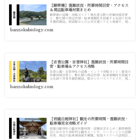
【錦帯橋】混雑状況・所要時間目安・アクセス
＆周辺駐車場対策まとめ
錦帯橋の混雑・攻略ガイド！橋を渡る際の所要時間目安
と、繁忙期の周辺渋滞・駐車場難民を回避する先回り対策
を徹底解説。岩国駅からの公共交通アクセス情報や、現地
で必須となる駐車場の満車対策まで、実践的な記事をまと
めています。
banzokubiology.com
【吉香公園・吉香神社】混雑状況・所要時間目
安・駐車場＆アクセス攻略
吉香公園・吉香神社の混雑・インフラ攻略ガイド！散策の
所要時間目安と、繁忙期の周辺渋滞・駐車場難民を回避す
る先回り対策を徹底解説。駅からのバスアクセスや、現地
で必須となる駐車場の満車対策まで、旅行計画に役立つ実
践的な情報をまとめています。
banzokubiology.com
【岩國白蛇神社】観光の所要時間・混雑状況・
駐車場完全攻略ガイド
岩國白蛇神社の観光所要時間・混雑状況まとめ！錦帯橋周
辺とあわせた効率的な観光ルートや、シーズンごとの混雑
対策、周辺の駐車場情報を網羅。岩国エリアへの訪問計画
を立てる際の情報源としてお使いください。