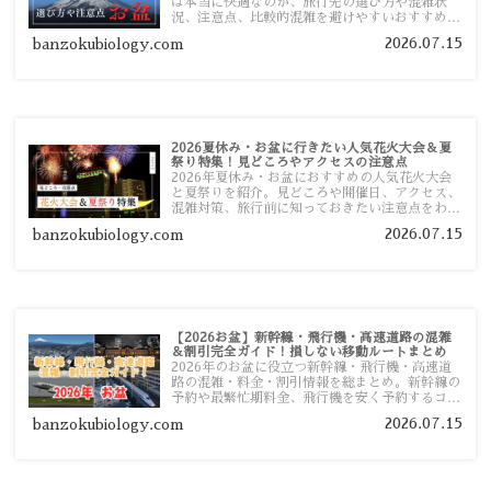
は本当に快適なのか、旅行先の選び方や混雑状
況、注意点、比較的混雑を避けやすいおすすめス
ポットまで旅行前に役立つ情報を詳しく解説しま
2026.07.15
banzokubiology.com
す。
2026夏休み・お盆に行きたい人気花火大会＆夏
祭り特集！見どころやアクセスの注意点
2026年夏休み・お盆におすすめの人気花火大会
と夏祭りを紹介。見どころや開催日、アクセス、
混雑対策、旅行前に知っておきたい注意点をわか
りやすく解説します。
2026.07.15
banzokubiology.com
【2026お盆】新幹線・飛行機・高速道路の混雑
＆割引完全ガイド！損しない移動ルートまとめ
2026年のお盆に役立つ新幹線・飛行機・高速道
路の混雑・料金・割引情報を総まとめ。新幹線の
予約や最繁忙期料金、飛行機を安く予約するコ
ツ、高速道路の休日割引・深夜割引まで、損しな
2026.07.15
banzokubiology.com
い移動方法を分かりやすく解説します。