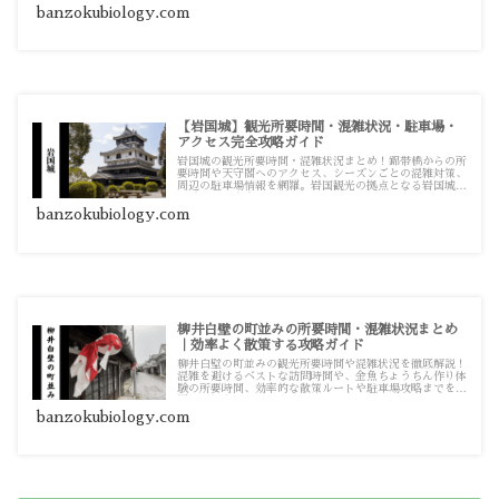
banzokubiology.com
【岩国城】観光所要時間・混雑状況・駐車場・
アクセス完全攻略ガイド
岩国城の観光所要時間・混雑状況まとめ！錦帯橋からの所
要時間や天守閣へのアクセス、シーズンごとの混雑対策、
周辺の駐車場情報を網羅。岩国観光の拠点となる岩国城へ
の訪問計画を立てる際の情報源としてお使いください。
banzokubiology.com
柳井白壁の町並みの所要時間・混雑状況まとめ
｜効率よく散策する攻略ガイド
柳井白壁の町並みの観光所要時間や混雑状況を徹底解説！
混雑を避けるベストな訪問時間や、金魚ちょうちん作り体
験の所要時間、効率的な散策ルートや駐車場攻略までを網
羅した観光ガイドです。
banzokubiology.com