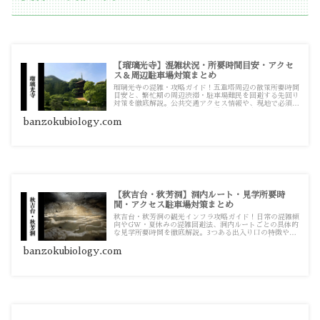
【瑠璃光寺】混雑状況・所要時間目安・アクセ
ス＆周辺駐車場対策まとめ
瑠璃光寺の混雑・攻略ガイド！五重塔周辺の散策所要時間
目安と、繁忙期の周辺渋滞・駐車場難民を回避する先回り
対策を徹底解説。公共交通アクセス情報や、現地で必須と
なる駐車場の満車対策まで、実践的な記事をまとめていま
す。
banzokubiology.com
【秋吉台・秋芳洞】洞内ルート・見学所要時
間・アクセス駐車場対策まとめ
秋吉台・秋芳洞の観光インフラ攻略ガイド！日常の混雑傾
向やGW・夏休みの混雑回避法、洞内ルートごとの具体的
な見学所要時間を徹底解説。3つある出入り口の特徴やお
すすめの駐車場対策、カルストロードのドライブ情報まで
役立つ詳細記事をまとめています。
banzokubiology.com