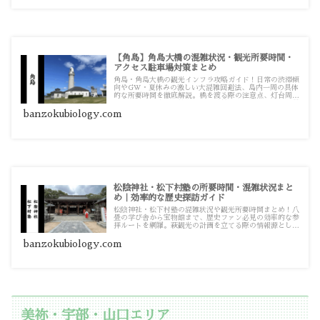
【角島】角島大橋の混雑状況・観光所要時間・
アクセス駐車場対策まとめ
角島・角島大橋の観光インフラ攻略ガイド！日常の渋滞傾
向やGW・夏休みの激しい大混雑回避法、島内一周の具体
的な所要時間を徹底解説。橋を渡る際の注意点、灯台周辺
やビーチの駐車場対策から元乃隅神社へのアクセスまで役
立つ詳細記事をまとめています。
banzokubiology.com
松陰神社・松下村塾の所要時間・混雑状況まと
め｜効率的な歴史探訪ガイド
松陰神社・松下村塾の混雑状況や観光所要時間まとめ！八
畳の学び舎から宝物館まで、歴史ファン必見の効率的な参
拝ルートを網羅。萩観光の計画を立てる際の情報源として
お使いください。
banzokubiology.com
美祢・宇部・山口エリア