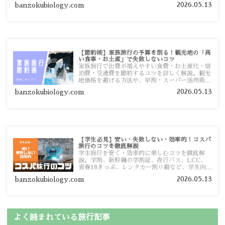
ておきたい注意点を旅行者向けに詳しく紹介しま
2026.05.13
banzokubiology.com
す。
【節約術】家族旅行の予算を削る！観光地の「高
い食事・お土産」で失敗しないコツ
家族旅行で出費が増えやすい食費・お土産代・宿
泊費・交通費を節約するコツを詳しく解説。観光
地価格を避ける方法や、早割・スーパー活用術、
予算管理のポイントを紹介します。
2026.05.13
banzokubiology.com
【学生必見】安い・失敗しない・効率的！コスパ
旅行のコツを徹底解説
学生旅行を安く・効率的に楽しむコツを徹底解
説。学割、新幹線の学割証、夜行バス、LCC、
青春18きっぷ、レンタカー割り勘など、学生向け
の節約旅行術を詳しく紹介します。
2026.05.13
banzokubiology.com
よく読まれている旅行記事