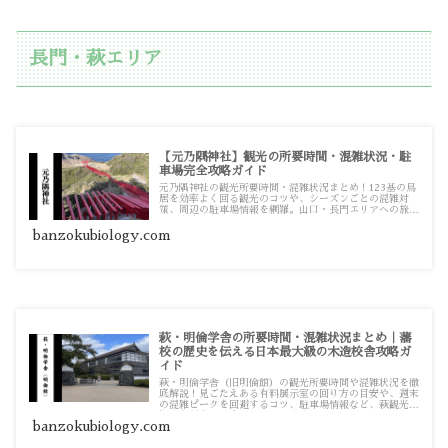
長門・萩エリア
【元乃隅神社】観光の所要時間・混雑状況・駐
車場完全攻略ガイド
元乃隅神社の観光所要時間・混雑状況まとめ！123基の鳥
居を効率よく回る観光のコツや、シーズンごとの混雑対
策、周辺の駐車場情報を網羅。山口・長門エリアへの旅行
計画を立てる際の情報源としてお使いください。
banzokubiology.com
萩・明倫学舎の所要時間・混雑状況まとめ｜藩
校の歴史を伝える日本最大級の木造校舎攻略ガ
イド
萩・明倫学舎（旧明倫館）の観光所要時間や混雑状況を徹
底解説！見ごたえある有料展示室の回り方の目安や、週末
の混雑ピークを回避するコツ、駐車場情報など、萩観光の
拠点を効率よく楽しむための攻略ガイドです。
banzokubiology.com