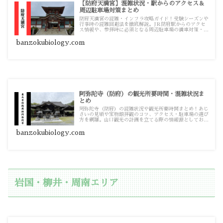
【防府天満宮】混雑状況・駅からのアクセス＆
周辺駐車場対策まとめ
防府天満宮の混雑・インフラ攻略ガイド！受験シーズンや
行事時の混雑回避法を徹底解説。JR防府駅からのアクセ
ス情報や、参拝時に必須となる周辺駐車場の満車対策・交
通規制情報まで、実践的な記事をまとめています。
banzokubiology.com
阿弥陀寺（防府）の観光所要時間・混雑状況ま
とめ
阿弥陀寺（防府）の混雑状況や観光所要時間まとめ！あじ
さいの見頃や宝物館拝観のコツ、アクセス・駐車場の選び
方を網羅。山口観光の計画を立てる際の情報源としてお使
いください。
banzokubiology.com
岩国・柳井・周南エリア