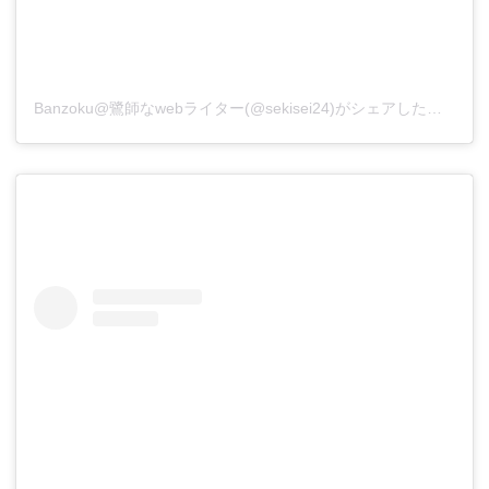
Banzoku@鷺師なwebライター(@sekisei24)がシェアした投稿