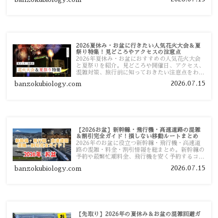
す。
2026夏休み・お盆に行きたい人気花火大会＆夏
祭り特集！見どころやアクセスの注意点
2026年夏休み・お盆におすすめの人気花火大会
と夏祭りを紹介。見どころや開催日、アクセス、
混雑対策、旅行前に知っておきたい注意点をわか
りやすく解説します。
2026.07.15
banzokubiology.com
【2026お盆】新幹線・飛行機・高速道路の混雑
＆割引完全ガイド！損しない移動ルートまとめ
2026年のお盆に役立つ新幹線・飛行機・高速道
路の混雑・料金・割引情報を総まとめ。新幹線の
予約や最繁忙期料金、飛行機を安く予約するコ
ツ、高速道路の休日割引・深夜割引まで、損しな
2026.07.15
banzokubiology.com
い移動方法を分かりやすく解説します。
【先取り】2026年の夏休み＆お盆の混雑回避ガ