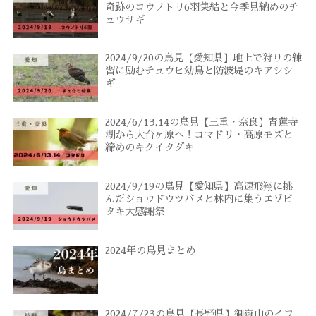
奇跡のコウノトリ6羽集結と今季見納めのチ
ュウサギ
2024/9/20の鳥見【愛知県】地上で狩りの練
習に励むチュウヒ幼鳥と防波堤のキアシシ
ギ
2024/6/13,14の鳥見【三重・奈良】青蓮寺
湖から大台ヶ原へ！コマドリ・高原モズと
締めのキクイタダキ
2024/9/19の鳥見【愛知県】高速飛翔に挑
んだショウドウツバメと林内に集うエゾビ
タキ大感謝祭
2024年の鳥見まとめ
2024/7/23の鳥見【長野県】御嶽山のイワ