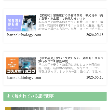
【節約術】家族旅行の予算を削る！観光地の「高
い食事・お土産」で失敗しないコツ
家族旅行で出費が増えやすい食費・お土産代・宿
泊費・交通費を節約するコツを詳しく解説。観光
地価格を避ける方法や、早割・スーパー活用術、
予算管理のポイントを紹介します。
2026.05.13
banzokubiology.com
【学生必見】安い・失敗しない・効率的！コスパ
旅行のコツを徹底解説
学生旅行を安く・効率的に楽しむコツを徹底解
説。学割、新幹線の学割証、夜行バス、LCC、
青春18きっぷ、レンタカー割り勘など、学生向け
の節約旅行術を詳しく紹介します。
2026.05.13
banzokubiology.com
よく読まれている旅行記事