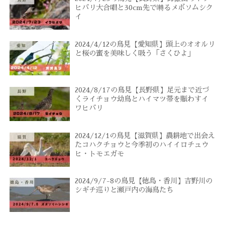
ヒバリ大合唱と30cm先で囀るメボソムシク
イ
2024/4/12の鳥見【愛知県】頭上のオオルリ
と桜の蜜を美味しく吸う「さくひよ」
2024/8/17の鳥見【長野県】足元まで近づ
くライチョウ幼鳥とハイマツ帯を賑わすイ
ワヒバリ
2024/12/1の鳥見【滋賀県】農耕地で出会え
たコハクチョウと今季初のハイイロチュウ
ヒ・トモエガモ
2024/9/7-8の鳥見【徳島・香川】吉野川の
シギチ巡りと瀬戸内の海鳥たち