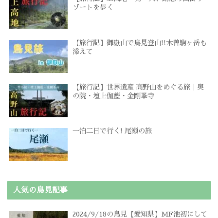
ゾートを歩く
【旅行記】御嶽山で鳥見登山!!木曽駒ヶ岳も
添えて
【旅行記】世界遺産 高野山をめぐる旅｜奥
の院・壇上伽藍・金剛峯寺
一泊二日で行く! 尾瀬の旅
人気の鳥見記事
2024/9/18の鳥見【愛知県】MF池初にして