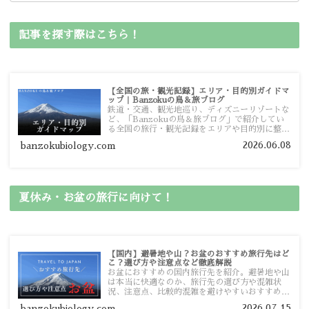
記事を探す際はこちら！
【全国の旅・観光記録】エリア・目的別ガイドマ
ップ｜Banzokuの鳥＆旅ブログ
鉄道・交通、観光地巡り、ディズニーリゾートな
ど、「Banzokuの鳥＆旅ブログ」で紹介してい
る全国の旅行・観光記録をエリアや目的別に整理
しました。あなたが行きたい場所の情報を、この
2026.06.08
banzokubiology.com
ガイドマップからスムーズに見つけていただけま
す。
夏休み・お盆の旅行に向けて！
【国内】避暑地や山？お盆のおすすめ旅行先はど
こ？選び方や注意点など徹底解説
お盆におすすめの国内旅行先を紹介。避暑地や山
は本当に快適なのか、旅行先の選び方や混雑状
況、注意点、比較的混雑を避けやすいおすすめス
ポットまで旅行前に役立つ情報を詳しく解説しま
2026.07.15
banzokubiology.com