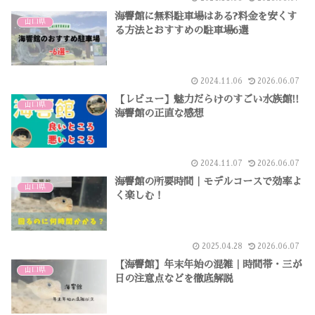
海響館に無料駐車場はある?料金を安くす
山口県
る方法とおすすめの駐車場6選
2024.11.06
2026.06.07
【レビュー】魅力だらけのすごい水族館!!
山口県
海響館の正直な感想
2024.11.07
2026.06.07
海響館の所要時間｜モデルコースで効率よ
山口県
く楽しむ！
2025.04.28
2026.06.07
【海響館】年末年始の混雑｜時間帯・三が
山口県
日の注意点などを徹底解説