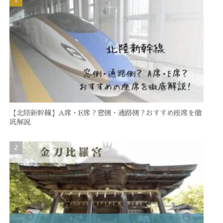
【北陸新幹線】A席・E席？窓側・通路側？おすすめ座席を徹
底解説