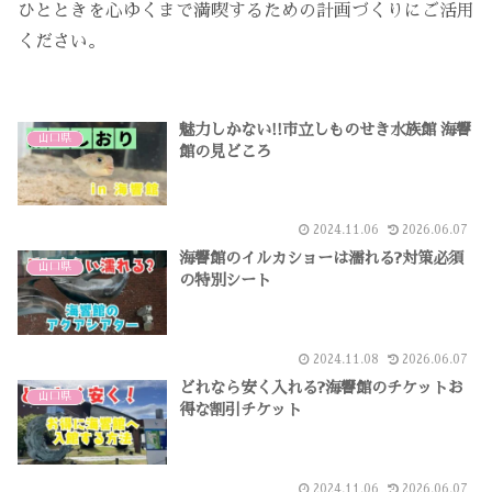
ひとときを心ゆくまで満喫するための計画づくりにご活用
ください。
魅力しかない!!市立しものせき水族館 海響
山口県
館の見どころ
2024.11.06
2026.06.07
海響館のイルカショーは濡れる?対策必須
山口県
の特別シート
2024.11.08
2026.06.07
どれなら安く入れる?海響館のチケットお
山口県
得な割引チケット
2024.11.06
2026.06.07