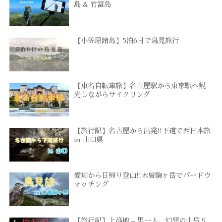
島 & 竹富島
【小笠原諸島】5泊6日で鳥見旅行
【東名自転車旅】名古屋駅から東京駅へ観
光しながらサイクリング
【旅行記】名古屋から出発!!下道で西日本旅
in 山口県
愛知から日帰り登山!!木曽駒ヶ岳でバードウ
ォッチング
【旅行記】上高地 – 男一人、幻想の山岳リ