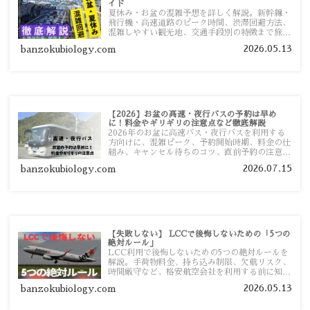
イド
夏休み・お盆の混雑予想を詳しく解説。新幹線・
飛行機・高速道路のピーク時間、渋滞回避方法、
混雑しやすい観光地、交通手段別の特徴まで旅行
者向けに分かりやすく紹介します。
2026.05.13
banzokubiology.com
【2026】お盆の高速・夜行バスの予約は早め
に！料金やギリギリの注意点など徹底解説
2026年のお盆に高速バス・夜行バスを利用する
方向けに、混雑ピーク、予約開始時期、料金の仕
組み、キャンセル待ちのコツ、直前予約の注意点
まで詳しく解説します。
2026.07.15
banzokubiology.com
【失敗しない】 LCCで後悔しないための「5つの
絶対ルール」
LCC利用で後悔しないための5つの絶対ルールを
解説。手荷物料金、持ち込み制限、欠航リスク、
時間厳守など、格安航空会社を利用する前に知っ
ておきたい注意点を旅行者向けに詳しく紹介しま
2026.05.13
banzokubiology.com
す。