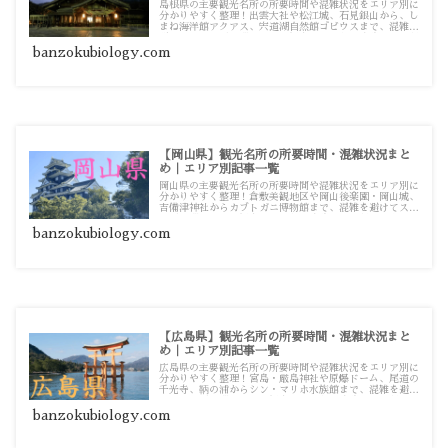
島根県の主要観光名所の所要時間や混雑状況をエリア別に
分かりやすく整理！出雲大社や松江城、石見銀山から、し
まね海洋館アクアス、宍道湖自然館ゴビウスまで、混雑を
避けてスムーズに巡るための観光・お出かけ攻略ガイド記
事一覧です。
banzokubiology.com
【岡山県】観光名所の所要時間・混雑状況まと
め｜エリア別記事一覧
岡山県の主要観光名所の所要時間や混雑状況をエリア別に
分かりやすく整理！倉敷美観地区や岡山後楽園・岡山城、
吉備津神社からカブトガニ博物館まで、混雑を避けてスム
ーズに巡るための観光・お出かけ攻略ガイド記事一覧で
す。
banzokubiology.com
【広島県】観光名所の所要時間・混雑状況まと
め｜エリア別記事一覧
広島県の主要観光名所の所要時間や混雑状況をエリア別に
分かりやすく整理！宮島・厳島神社や原爆ドーム、尾道の
千光寺、鞆の浦からシン・マリホ水族館まで、混雑を避け
てスムーズに巡るための観光・お出かけ攻略ガイド記事一
覧です。
banzokubiology.com