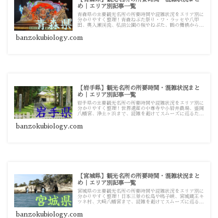
め｜エリア別記事一覧
青森県の主要観光名所の所要時間や混雑状況をエリア別に
分かりやすく整理！青森ねぶた祭り・ワ・ラッセや八甲
田、奥入瀬渓流、弘前公園の桜やねぷた、鶴の舞橋から青
森屋まで、混雑を避けてスムーズに巡るための観光・お出
かけ攻略ガイド記事一覧です。
banzokubiology.com
【岩手県】観光名所の所要時間・混雑状況まと
め｜エリア別記事一覧
岩手県の主要観光名所の所要時間や混雑状況をエリア別に
分かりやすく整理！世界遺産の中尊寺や小岩井農場、盛岡
八幡宮、浄土ヶ浜まで、混雑を避けてスムーズに巡るため
の観光・お出かけ攻略ガイド記事一覧です。
banzokubiology.com
【宮城県】観光名所の所要時間・混雑状況まと
め｜エリア別記事一覧
宮城県の主要観光名所の所要時間や混雑状況をエリア別に
分かりやすく整理！日本三景の松島や鳴子峡、宮城蔵王キ
ツネ村、大崎八幡宮まで、混雑を避けてスムーズに巡るた
めの観光・お出かけ攻略ガイド記事一覧です。
banzokubiology.com