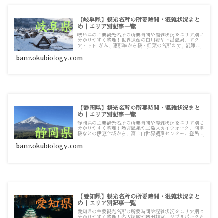
【岐阜県】観光名所の所要時間・混雑状況まと
め｜エリア別記事一覧
岐阜県の主要観光名所の所要時間や混雑状況をエリア別に
分かりやすく整理！世界遺産の白川郷や下呂温泉、アク
ア・トト ぎふ、恵那峡から桜・紅葉の名所まで、混雑を
避けてスムーズに巡るための観光・お出かけ攻略ガイド記
事一覧です。
banzokubiology.com
【静岡県】観光名所の所要時間・混雑状況まと
め｜エリア別記事一覧
静岡県の主要観光名所の所要時間や混雑状況をエリア別に
分かりやすく整理！熱海温泉や三島スカイウォーク、河津
桜などの伊豆全域から、富士山世界遺産センター、登呂遺
跡、掛川花鳥園、浜松城、山梨側の新倉山浅間公園まで網
羅した観光・お出かけ攻略ガイド記事一覧です。
banzokubiology.com
【愛知県】観光名所の所要時間・混雑状況まと
め｜エリア別記事一覧
愛知県の主要観光名所の所要時間や混雑状況をエリア別に
分かりやすく整理！名古屋城や熱田神宮、ジブリパーク周