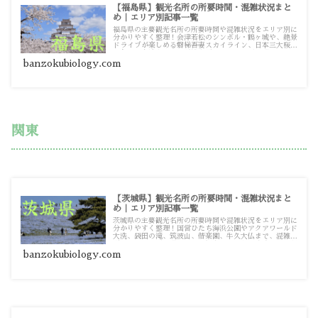
【福島県】観光名所の所要時間・混雑状況まと
め｜エリア別記事一覧
福島県の主要観光名所の所要時間や混雑状況をエリア別に
分かりやすく整理！会津若松のシンボル・鶴ヶ城や、絶景
ドライブが楽しめる磐梯吾妻スカイライン、日本三大桜の
一角・三春滝桜まで、混雑を避けてスムーズに巡るための
観光・お出かけ攻略ガイド記事一覧です。
banzokubiology.com
関東
【茨城県】観光名所の所要時間・混雑状況まと
め｜エリア別記事一覧
茨城県の主要観光名所の所要時間や混雑状況をエリア別に
分かりやすく整理！国営ひたち海浜公園やアクアワールド
大洗、袋田の滝、筑波山、偕楽園、牛久大仏まで、混雑を
避けてスムーズに巡るための観光・お出かけ攻略ガイド記
事一覧です。
banzokubiology.com