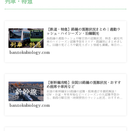
列車・特急
【鉄道・特急】路線の混雑状況まとめ｜通勤ラ
ッシュ・ハイシーズン・沿線観光
各路線の通勤ラッシュや曜日別の混雑状況、特急・観光列
車のハイシーズン混雑予想をエリア・路線別にまとめまし
た。沿線の見どころや観光スポット情報も満載。毎日の通
勤から週末のお出かけまで役立つ鉄道攻略記事一覧です。
banzokubiology.com
【新幹線攻略】全国10路線の混雑状況・おすす
め座席や車両など
全国の新幹線全10路線の混雑・座席選びを徹底解説！
GW・お盆・年末年始などハイシーズンの大混雑予想か
ら、普段の曜日別・時間帯別のラッシュ状況、おすすめの
座席・快適な車両まで、新幹線移動を快適にする攻略記事
一覧です。
banzokubiology.com