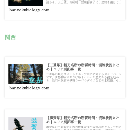
辺から、犬山城、岡崎城、豊川稲荷まで、混雑を避けてス
ムーズに巡るための観光・お出かけ攻略ガイド記事一覧で
す。
banzokubiology.com
関西
【三重県】観光名所の所要時間・混雑状況まと
め｜エリア別記事一覧
三重県の観光スポットをエリア別に紹介するガイドページ
です。伊勢神宮やおかげ横丁といった歴史ある観光地か
ら、鳥羽水族館や伊勢シーパラダイスなどの水族館、なば
なの里まで、三重県内の主要な観光地を網羅しています。
旅の計画の参考にぜひお役立てください。
banzokubiology.com
【滋賀県】観光名所の所要時間・混雑状況まと
め｜エリア別記事一覧
滋賀県の主要観光名所の所要時間や混雑状況をエリア別に