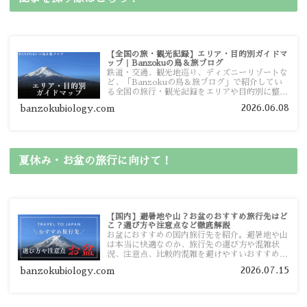
【全国の旅・観光記録】エリア・目的別ガイドマ
ップ｜Banzokuの鳥＆旅ブログ
鉄道・交通、観光地巡り、ディズニーリゾートな
ど、「Banzokuの鳥＆旅ブログ」で紹介してい
る全国の旅行・観光記録をエリアや目的別に整理
しました。あなたが行きたい場所の情報を、この
2026.06.08
banzokubiology.com
ガイドマップからスムーズに見つけていただけま
す。
夏休み・お盆の旅行に向けて！
【国内】避暑地や山？お盆のおすすめ旅行先はど
こ？選び方や注意点など徹底解説
お盆におすすめの国内旅行先を紹介。避暑地や山
は本当に快適なのか、旅行先の選び方や混雑状
況、注意点、比較的混雑を避けやすいおすすめス
ポットまで旅行前に役立つ情報を詳しく解説しま
2026.07.15
banzokubiology.com
す。