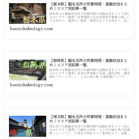
【栃木県】観光名所の所要時間・混雑状況まと
め｜エリア別記事一覧
栃木県の主要観光名所の所要時間や混雑状況をエリア別に
分かりやすく整理！世界遺産の日光東照宮や華厳の滝、い
ろは坂から、鬼怒川・塩原・湯西川などの名湯まで、混雑
を避けてスムーズに巡るための観光・おお出かけ攻略ガイ
ド記事一覧です。
banzokubiology.com
【群馬県】観光名所の所要時間・混雑状況まと
め｜エリア別記事一覧
群馬県の主要観光名所の所要時間や混雑状況をエリア別に
分かりやすく整理！草津や伊香保の名湯、榛名神社・榛名
湖のパワースポット、人気の道の駅 川場田園プラザや尾
瀬、富岡製糸場まで、混雑を避けてスムーズに巡るための
観光・お出かけ攻略ガイド記事一覧です。
banzokubiology.com
【埼玉県】観光名所の所要時間・混雑状況まと
め｜エリア別記事一覧
埼玉県の主要観光名所の所要時間や混雑状況をエリア別に
分かりやすく整理！川越氷川神社・小江戸川越や角川武蔵
野ミュージアム、大宮氷川神社から三峯神社まで、混雑を
避けてスムーズに巡るための観光・お出かけ攻略ガイド記