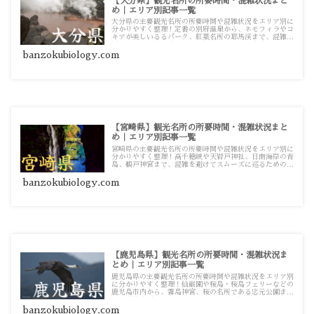
【大分県】観光名所の所要時間・混雑状況まと
め｜エリア別記事一覧
大分県の主要観光名所の所要時間や混雑状況をエリア別に
分かりやすく整理！定番の別府温泉から、ネモフィラやコ
キアが美しいるるパーク、紅葉名所の耶馬渓まで、混雑を
避けてスムーズに巡るための観光・お出かけ攻略ガイド記
事一覧です。
banzokubiology.com
【宮崎県】観光名所の所要時間・混雑状況まと
め｜エリア別記事一覧
宮崎県の主要観光名所の所要時間や混雑状況をエリア別に
分かりやすく整理！高千穂峡や天岩戸神社、日南海岸の青
島、鵜戸神宮まで、混雑を避けてスムーズに巡るための観
光・お出かけ攻略ガイド記事一覧です。
banzokubiology.com
【鹿児島県】観光名所の所要時間・混雑状況ま
とめ｜エリア別記事一覧
鹿児島県の主要観光名所の所要時間や混雑状況をエリア別
に分かりやすく整理！仙巌園や桜島・桜島フェリーなどの
鹿児島市内から、霧島神宮、桜の名所である忠元公園ま
で、混雑を避けてスムーズに巡るための観光・お出かけ攻
略ガイド記事一覧です。
banzokubiology.com