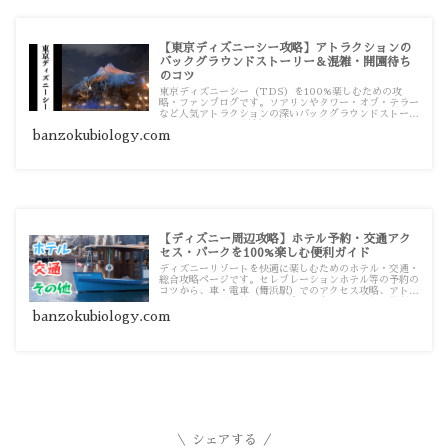
【東京ディズニーシー攻略】アトラクションの
バックグラウンドストーリー＆混雑・開園待ち
のコツ
東京ディズニーシー（TDS）を100%楽しむための攻
略・ファンブログです。ソアリンやタワー・オブ・テラー
など人気アトラクションの深いバックグラウンドストーリ
ー（BGS）から、最新の混雑状況、朝の開園待ちのコツ
banzokubiology.com
まで、パークに行く前も行った後も楽しめる充実の記事一
覧です。
【ディズニー周辺攻略】ホテル予約・交通アク
セス・パークを100%楽しむ便利ガイド
ディズニーリゾートを快適に楽しむためのホテル・交通・
総合攻略ページです。セレブレーションホテル等の予約の
コツから、車・電車（舞浜駅）でのアクセス攻略、アトラ
クションの怖さ比較や大人な楽しみ方まで、遠征や旅行の
計画に役立つお役立ち記事一覧です。
banzokubiology.com
シェアする