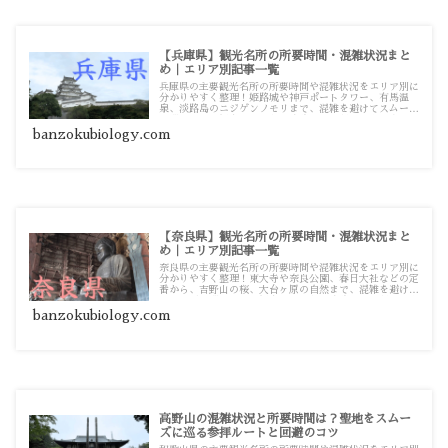
【兵庫県】観光名所の所要時間・混雑状況まと
め｜エリア別記事一覧
兵庫県の主要観光名所の所要時間や混雑状況をエリア別に
分かりやすく整理！姫路城や神戸ポートタワー、有馬温
泉、淡路島のニジゲンノモリまで、混雑を避けてスムーズ
に巡るための観光・お出かけ攻略ガイド記事一覧です。
banzokubiology.com
【奈良県】観光名所の所要時間・混雑状況まと
め｜エリア別記事一覧
奈良県の主要観光名所の所要時間や混雑状況をエリア別に
分かりやすく整理！東大寺や奈良公園、春日大社などの定
番から、吉野山の桜、大台ヶ原の自然まで、混雑を避けて
スムーズに巡るための観光・お出かけ攻略ガイド記事一覧
です。
banzokubiology.com
高野山の混雑状況と所要時間は？聖地をスムー
ズに巡る参拝ルートと回避のコツ