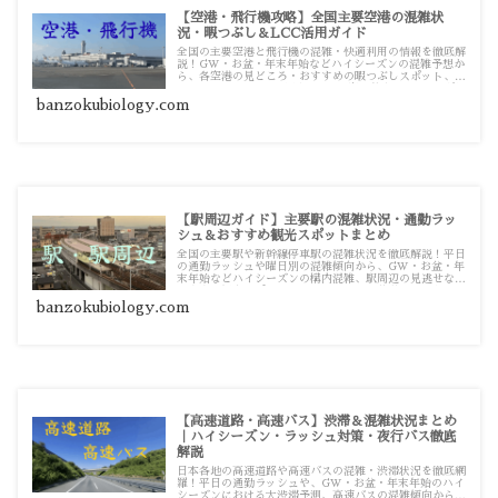
【空港・飛行機攻略】全国主要空港の混雑状
況・暇つぶし＆LCC活用ガイド
全国の主要空港と飛行機の混雑・快適利用の情報を徹底解
説！GW・お盆・年末年始などハイシーズンの混雑予想か
ら、各空港の見どころ・おすすめの暇つぶしスポット、知
っておきたいLCCの利用法まで、空の旅をスマートに楽
しむための攻略記事一覧です。
banzokubiology.com
【駅周辺ガイド】主要駅の混雑状況・通勤ラッ
シュ＆おすすめ観光スポットまとめ
全国の主要駅や新幹線停車駅の混雑状況を徹底解説！平日
の通勤ラッシュや曜日別の混雑傾向から、GW・お盆・年
末年始などハイシーズンの構内混雑、駅周辺の見逃せない
おすすめ観光スポットまで、スマートな移動とお出かけに
役立つ駅別攻略記事一覧です。
banzokubiology.com
【高速道路・高速バス】渋滞＆混雑状況まとめ
｜ハイシーズン・ラッシュ対策・夜行バス徹底
解説
日本各地の高速道路や高速バスの混雑・渋滞状況を徹底網
羅！平日の通勤ラッシュや、GW・お盆・年末年始のハイ
シーズンにおける大渋滞予測、高速バスの混雑傾向から