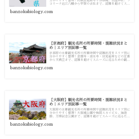
分かりやすく整理！比叡山延暦寺や彦根城、白鬚神社、ラ
コリーナ近江八幡から甲賀の古社まで、混雑を避けてスム
ーズに巡るための観光・お出かけ攻略ガイド記事一覧で
す。
banzokubiology.com
【京都府】観光名所の所要時間・混雑状況まと
め｜エリア別記事一覧
京都府の主要観光名所の所要時間や混雑状況をエリア別に
分かりやすく整理！金閣寺・清水寺・伏見稲荷などの定番
から天橋立まで、混雑を避けてスムーズに巡るための観
光・お出かけ攻略ガイド記事一覧です。
banzokubiology.com
【大阪府】観光名所の所要時間・混雑状況まと
め｜エリア別記事一覧
大阪府の主要観光名所の所要時間や混雑状況をエリア別に
分かりやすく整理！大阪城公園や梅田スカイビル、海遊
館、万博記念公園まで、混雑を避けてスムーズに巡るため
の観光・お出かけ攻略ガイド記事一覧です。
banzokubiology.com