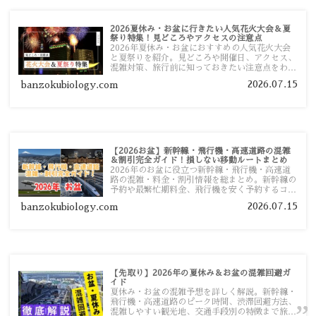
2026夏休み・お盆に行きたい人気花火大会＆夏
祭り特集！見どころやアクセスの注意点
2026年夏休み・お盆におすすめの人気花火大会
と夏祭りを紹介。見どころや開催日、アクセス、
混雑対策、旅行前に知っておきたい注意点をわか
りやすく解説します。
2026.07.15
banzokubiology.com
【2026お盆】新幹線・飛行機・高速道路の混雑
＆割引完全ガイド！損しない移動ルートまとめ
2026年のお盆に役立つ新幹線・飛行機・高速道
路の混雑・料金・割引情報を総まとめ。新幹線の
予約や最繁忙期料金、飛行機を安く予約するコ
ツ、高速道路の休日割引・深夜割引まで、損しな
2026.07.15
banzokubiology.com
い移動方法を分かりやすく解説します。
【先取り】2026年の夏休み＆お盆の混雑回避ガ
イド
夏休み・お盆の混雑予想を詳しく解説。新幹線・
飛行機・高速道路のピーク時間、渋滞回避方法、
混雑しやすい観光地、交通手段別の特徴まで旅行