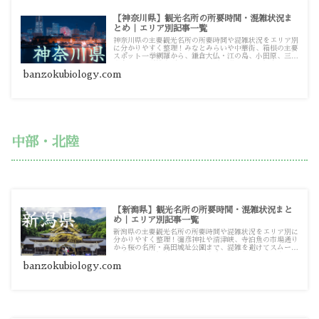
【神奈川県】観光名所の所要時間・混雑状況ま
とめ｜エリア別記事一覧
神奈川県の主要観光名所の所要時間や混雑状況をエリア別
に分かりやすく整理！みなとみらいや中華街、箱根の主要
スポット一挙網羅から、鎌倉大仏・江の島、小田原、三浦
半島まで、混雑を避けてスムーズに巡るための観光・お出
かけ攻略ガイド記事一覧です。
banzokubiology.com
中部・北陸
【新潟県】観光名所の所要時間・混雑状況まと
め｜エリア別記事一覧
新潟県の主要観光名所の所要時間や混雑状況をエリア別に
分かりやすく整理！彌彦神社や清津峡、寺泊魚の市場通り
から桜の名所・高田城址公園まで、混雑を避けてスムーズ
に巡るための観光・お出かけ攻略ガイド記事一覧です。
banzokubiology.com