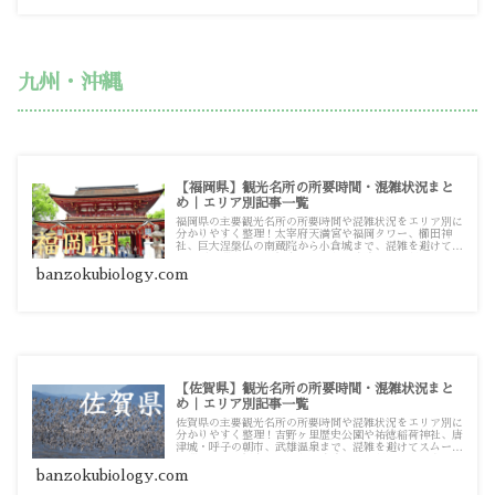
九州・沖縄
【福岡県】観光名所の所要時間・混雑状況まと
め｜エリア別記事一覧
福岡県の主要観光名所の所要時間や混雑状況をエリア別に
分かりやすく整理！太宰府天満宮や福岡タワー、櫛田神
社、巨大涅槃仏の南蔵院から小倉城まで、混雑を避けてス
ムーズに巡るための観光・お出かけ攻略ガイド記事一覧で
す。
banzokubiology.com
【佐賀県】観光名所の所要時間・混雑状況まと
め｜エリア別記事一覧
佐賀県の主要観光名所の所要時間や混雑状況をエリア別に
分かりやすく整理！吉野ヶ里歴史公園や祐徳稲荷神社、唐
津城・呼子の朝市、武雄温泉まで、混雑を避けてスムーズ
に巡るための観光・お出かけ攻略ガイド記事一覧です。
banzokubiology.com