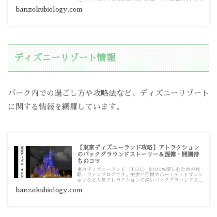
「夜行バスのしんどさ・快適な過ごし方」まで、長距離移
banzokubiology.com
動をスマートに攻略する記事一覧です。
ディズニーリゾート情報
パーク内での過ごし方や攻略法など、ディズニーリゾート
に関する情報を網羅しています。
【東京ディズニーランド攻略】アトラクション
のバックグラウンドストーリー＆混雑・開園待
ちのコツ
東京ディズニーランド（TDL）を100%楽しむための攻
略・ファンブログです。美女と野獣やホーンテッドマンシ
ョンなど人気アトラクションの深いバックグラウンドスト
ーリー（BGS）から、当日の混雑状況、朝の開園待ちの
banzokubiology.com
コツまで、パークに行く前も行った後も楽しめる充実の記
事一覧です。