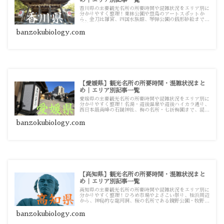
香川県の主要観光名所の所要時間や混雑状況をエリア別に
分かりやすく整理！栗林公園や豊島のアートスポットか
ら、金刀比羅宮、四国水族館、琴弾公園の銭形砂絵まで、
混雑を避けてスムーズに巡るための観光・お出かけ攻略ガ
イド記事一覧です。
banzokubiology.com
【愛媛県】観光名所の所要時間・混雑状況まと
め｜エリア別記事一覧
愛媛県の主要観光名所の所要時間や混雑状況をエリア別に
分かりやすく整理！名湯・道後温泉や道後ハイカラ通り、
西日本最高峰の石鎚神社、梅の名所・七折梅園まで、混雑
を避けてスムーズに巡るための観光・お出かけ攻略ガイド
記事一覧です。
banzokubiology.com
【高知県】観光名所の所要時間・混雑状況まと
め｜エリア別記事一覧
高知県の主要観光名所の所要時間や混雑状況をエリア別に
分かりやすく整理！ひろめ市場やよさこい祭り、桂浜周辺
から、神秘的な龍河洞、桜の名所である鏡野公園・牧野公
園まで、混雑を避けてスムーズに巡るための観光・お出か
け攻略ガイド記事一覧です。
banzokubiology.com