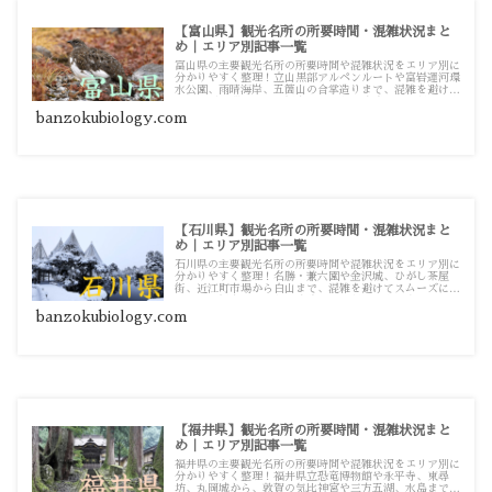
【富山県】観光名所の所要時間・混雑状況まと
め｜エリア別記事一覧
富山県の主要観光名所の所要時間や混雑状況をエリア別に
分かりやすく整理！立山黒部アルペンルートや富岩運河環
水公園、雨晴海岸、五箇山の合掌造りまで、混雑を避けて
スムーズに巡るための観光・お出かけ攻略ガイド記事一覧
です。
banzokubiology.com
【石川県】観光名所の所要時間・混雑状況まと
め｜エリア別記事一覧
石川県の主要観光名所の所要時間や混雑状況をエリア別に
分かりやすく整理！名勝・兼六園や金沢城、ひがし茶屋
街、近江町市場から白山まで、混雑を避けてスムーズに巡
るための観光・お出かけ攻略ガイド記事一覧です。
banzokubiology.com
【福井県】観光名所の所要時間・混雑状況まと
め｜エリア別記事一覧
福井県の主要観光名所の所要時間や混雑状況をエリア別に
分かりやすく整理！福井県立恐竜博物館や永平寺、東尋
坊、丸岡城から、敦賀の気比神宮や三方五湖、水島まで、