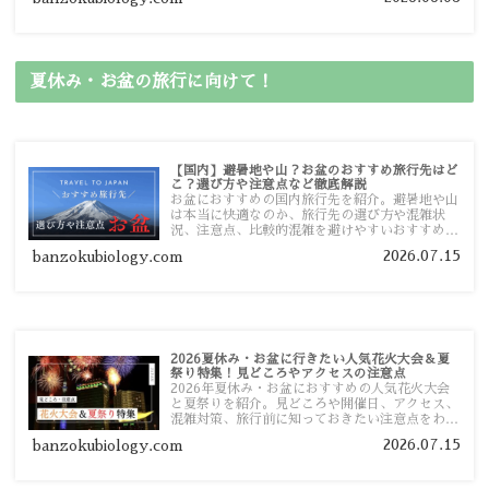
ガイドマップからスムーズに見つけていただけま
す。
夏休み・お盆の旅行に向けて！
【国内】避暑地や山？お盆のおすすめ旅行先はど
こ？選び方や注意点など徹底解説
お盆におすすめの国内旅行先を紹介。避暑地や山
は本当に快適なのか、旅行先の選び方や混雑状
況、注意点、比較的混雑を避けやすいおすすめス
ポットまで旅行前に役立つ情報を詳しく解説しま
2026.07.15
banzokubiology.com
す。
2026夏休み・お盆に行きたい人気花火大会＆夏
祭り特集！見どころやアクセスの注意点
2026年夏休み・お盆におすすめの人気花火大会
と夏祭りを紹介。見どころや開催日、アクセス、
混雑対策、旅行前に知っておきたい注意点をわか
りやすく解説します。
2026.07.15
banzokubiology.com