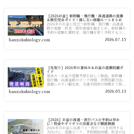
【2026お盆】新幹線・飛行機・高速道路の混雑
＆割引完全ガイド！損しない移動ルートまとめ
2026年のお盆に役立つ新幹線・飛行機・高速道
路の混雑・料金・割引情報を総まとめ。新幹線の
予約や最繁忙期料金、飛行機を安く予約するコ
ツ、高速道路の休日割引・深夜割引まで、損しな
2026.07.15
banzokubiology.com
い移動方法を分かりやすく解説します。
【先取り】2026年の夏休み＆お盆の混雑回避ガ
イド
夏休み・お盆の混雑予想を詳しく解説。新幹線・
飛行機・高速道路のピーク時間、渋滞回避方法、
混雑しやすい観光地、交通手段別の特徴まで旅行
者向けに分かりやすく紹介します。
2026.05.13
banzokubiology.com
【2026】お盆の高速・夜行バスの予約は早め
に！料金やギリギリの注意点など徹底解説
2026年のお盆に高速バス・夜行バスを利用する
方向けに、混雑ピーク、予約開始時期、料金の仕