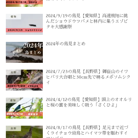
2024/9/19の鳥見【愛知県】高速飛翔に挑
んだショウドウツバメと林内に集うエゾビ
タキ大感謝祭
2024年の鳥見まとめ
2024/7/23の鳥見【長野県】御嶽山のイワ
ヒバリ大合唱と30cm先で囀るメボソムシク
イ
2024/4/12の鳥見【愛知県】頭上のオオルリ
と桜の蜜を美味しく吸う「さくひよ」
2024/8/17の鳥見【長野県】足元まで近づ
くライチョウ幼鳥とハイマツ帯を賑わすイ