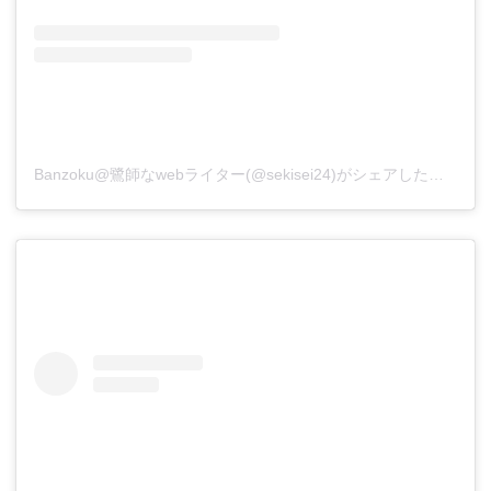
Banzoku@鷺師なwebライター(@sekisei24)がシェアした投稿