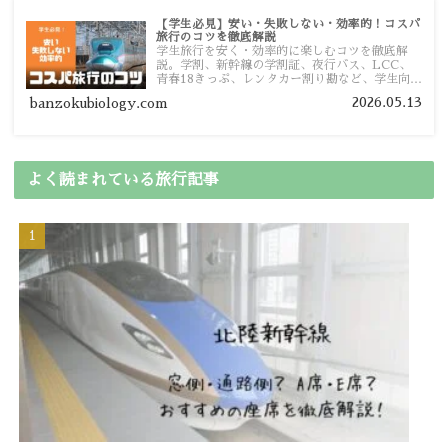
【学生必見】安い・失敗しない・効率的！コスパ
旅行のコツを徹底解説
学生旅行を安く・効率的に楽しむコツを徹底解
説。学割、新幹線の学割証、夜行バス、LCC、
青春18きっぷ、レンタカー割り勘など、学生向け
の節約旅行術を詳しく紹介します。
2026.05.13
banzokubiology.com
よく読まれている旅行記事