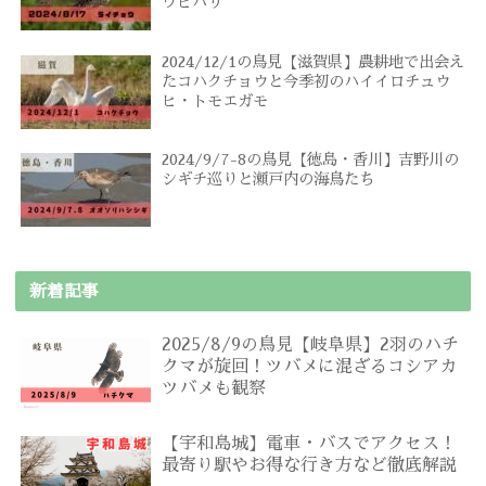
ワヒバリ
2024/12/1の鳥見【滋賀県】農耕地で出会え
たコハクチョウと今季初のハイイロチュウ
ヒ・トモエガモ
2024/9/7-8の鳥見【徳島・香川】吉野川の
シギチ巡りと瀬戸内の海鳥たち
新着記事
2025/8/9の鳥見【岐阜県】2羽のハチ
クマが旋回！ツバメに混ざるコシアカ
ツバメも観察
【宇和島城】電車・バスでアクセス！
最寄り駅やお得な行き方など徹底解説