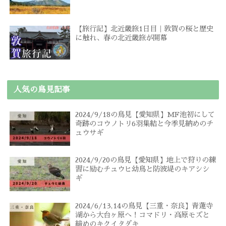
【旅行記】北近畿旅1日目｜敦賀の桜と歴史
に触れ、春の北近畿旅が開幕
人気の鳥見記事
2024/9/18の鳥見【愛知県】MF池初にして
奇跡のコウノトリ6羽集結と今季見納めのチ
ュウサギ
2024/9/20の鳥見【愛知県】地上で狩りの練
習に励むチュウヒ幼鳥と防波堤のキアシシ
ギ
2024/6/13,14の鳥見【三重・奈良】青蓮寺
湖から大台ヶ原へ！コマドリ・高原モズと
締めのキクイタダキ