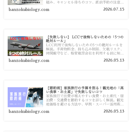
組み、キャンセル待ちのコツ、直前予約の注意点
まで詳しく解説します。
2026.07.15
banzokubiology.com
【失敗しない】 LCCで後悔しないための「5つの
絶対ルール」
LCC利用で後悔しないための5つの絶対ルールを
解説。手荷物料金、持ち込み制限、欠航リスク、
時間厳守など、格安航空会社を利用する前に知っ
ておきたい注意点を旅行者向けに詳しく紹介しま
2026.05.13
banzokubiology.com
す。
【節約術】家族旅行の予算を削る！観光地の「高
い食事・お土産」で失敗しないコツ
家族旅行で出費が増えやすい食費・お土産代・宿
泊費・交通費を節約するコツを詳しく解説。観光
地価格を避ける方法や、早割・スーパー活用術、
予算管理のポイントを紹介します。
2026.05.13
banzokubiology.com