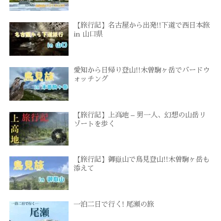
【旅行記】名古屋から出発!!下道で西日本旅
in 山口県
愛知から日帰り登山!!木曽駒ヶ岳でバードウ
ォッチング
【旅行記】上高地 – 男一人、幻想の山岳リ
ゾートを歩く
【旅行記】御嶽山で鳥見登山!!木曽駒ヶ岳も
添えて
一泊二日で行く! 尾瀬の旅