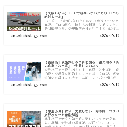
【失敗しない】 LCCで後悔しないための「5つの
絶対ルール」
LCC利用で後悔しないための5つの絶対ルールを
解説。手荷物料金、持ち込み制限、欠航リスク、
時間厳守など、格安航空会社を利用する前に知っ
ておきたい注意点を旅行者向けに詳しく紹介しま
2026.05.13
banzokubiology.com
す。
【節約術】家族旅行の予算を削る！観光地の「高
い食事・お土産」で失敗しないコツ
家族旅行で出費が増えやすい食費・お土産代・宿
泊費・交通費を節約するコツを詳しく解説。観光
地価格を避ける方法や、早割・スーパー活用術、
予算管理のポイントを紹介します。
2026.05.13
banzokubiology.com
【学生必見】安い・失敗しない・効率的！コスパ
旅行のコツを徹底解説
学生旅行を安く・効率的に楽しむコツを徹底解
説。学割、新幹線の学割証、夜行バス、LCC、