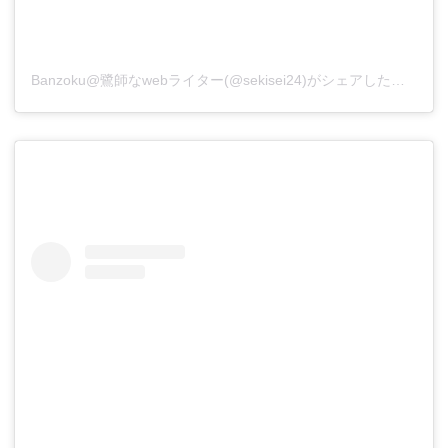
Banzoku@鷺師なwebライター(@sekisei24)がシェアした投稿