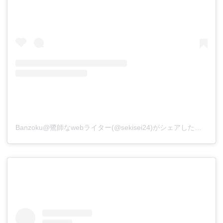
Banzoku@鷺師なwebライター(@sekisei24)がシェアした投稿