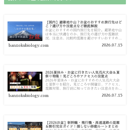
【国内】避暑地や山？お盆のおすすめ旅行先はど
こ？選び方や注意点など徹底解説
お盆におすすめの国内旅行先を紹介。避暑地や山
は本当に快適なのか、旅行先の選び方や混雑状
況、注意点、比較的混雑を避けやすいおすすめス
ポットまで旅行前に役立つ情報を詳しく解説しま
2026.07.15
banzokubiology.com
す。
2026夏休み・お盆に行きたい人気花火大会＆夏
祭り特集！見どころやアクセスの注意点
2026年夏休み・お盆におすすめの人気花火大会
と夏祭りを紹介。見どころや開催日、アクセス、
混雑対策、旅行前に知っておきたい注意点をわか
りやすく解説します。
2026.07.15
banzokubiology.com
【2026お盆】新幹線・飛行機・高速道路の混雑
＆割引完全ガイド！損しない移動ルートまとめ