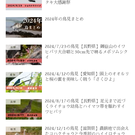
タキ大感謝祭
2024年の鳥見まとめ
2024/7/23の鳥見【長野県】御嶽山のイワ
ヒバリ大合唱と30cm先で囀るメボソムシク
イ
2024/4/12の鳥見【愛知県】頭上のオオルリ
と桜の蜜を美味しく吸う「さくひよ」
2024/8/17の鳥見【長野県】足元まで近づ
くライチョウ幼鳥とハイマツ帯を賑わすイ
ワヒバリ
2024/12/1の鳥見【滋賀県】農耕地で出会え
たコハクチョウと今季初のハイイロチュウ