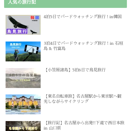
人気の旅行記
4泊5日でバードウォッチング旅行 ! in韓国
3泊4日でバードウォッチング旅行 ! in 石垣
島 & 竹富島
【小笠原諸島】5泊6日で鳥見旅行
【東名自転車旅】名古屋駅から東京駅へ観
光しながらサイクリング
【旅行記】名古屋から出発!!下道で西日本旅
in 山口県