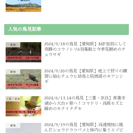
人気の鳥見記事
2024/9/18の鳥見【愛知県】MF池初にして
奇跡のコウノトリ6羽集結と今季見納めのチ
ュウサギ
2024/9/20の鳥見【愛知県】地上で狩りの練
習に励むチュウヒ幼鳥と防波堤のキアシシ
ギ
2024/6/13,14の鳥見【三重・奈良】青蓮寺
湖から大台ヶ原へ！コマドリ・高原モズと
締めのキクイタダキ
2024/9/19の鳥見【愛知県】高速飛翔に挑
んだショウドウツバメと林内に集うエゾビ