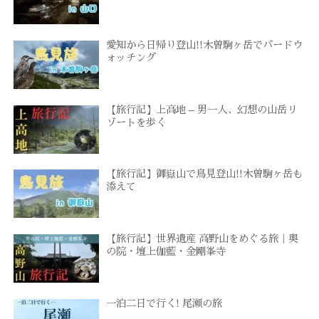
愛知から日帰り登山!!木曽駒ヶ岳でバードウ
ォッチング
【旅行記】上高地 – 男一人、幻想の山岳リ
ゾートを歩く
【旅行記】御嶽山で鳥見登山!!木曽駒ヶ岳も
添えて
【旅行記】世界遺産 高野山をめぐる旅｜奥
の院・壇上伽藍・金剛峯寺
一泊二日で行く! 尾瀬の旅