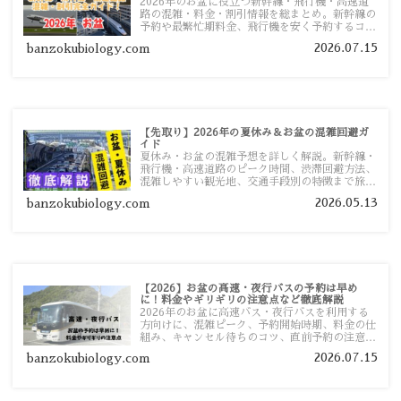
2026年のお盆に役立つ新幹線・飛行機・高速道
路の混雑・料金・割引情報を総まとめ。新幹線の
予約や最繁忙期料金、飛行機を安く予約するコ
ツ、高速道路の休日割引・深夜割引まで、損しな
2026.07.15
banzokubiology.com
い移動方法を分かりやすく解説します。
【先取り】2026年の夏休み＆お盆の混雑回避ガ
イド
夏休み・お盆の混雑予想を詳しく解説。新幹線・
飛行機・高速道路のピーク時間、渋滞回避方法、
混雑しやすい観光地、交通手段別の特徴まで旅行
者向けに分かりやすく紹介します。
2026.05.13
banzokubiology.com
【2026】お盆の高速・夜行バスの予約は早め
に！料金やギリギリの注意点など徹底解説
2026年のお盆に高速バス・夜行バスを利用する
方向けに、混雑ピーク、予約開始時期、料金の仕
組み、キャンセル待ちのコツ、直前予約の注意点
まで詳しく解説します。
2026.07.15
banzokubiology.com