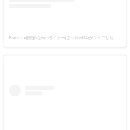
Banzoku@鷺師なwebライター(@sekisei24)がシェアした投稿