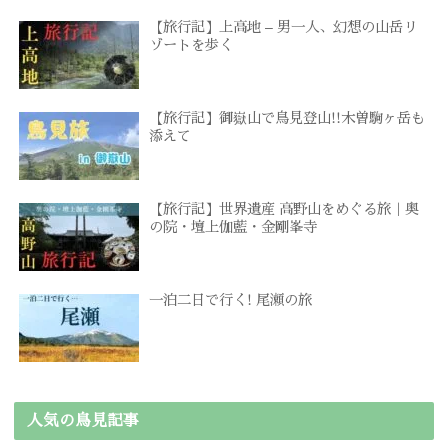
【旅行記】上高地 – 男一人、幻想の山岳リ
ゾートを歩く
【旅行記】御嶽山で鳥見登山!!木曽駒ヶ岳も
添えて
【旅行記】世界遺産 高野山をめぐる旅｜奥
の院・壇上伽藍・金剛峯寺
一泊二日で行く! 尾瀬の旅
人気の鳥見記事