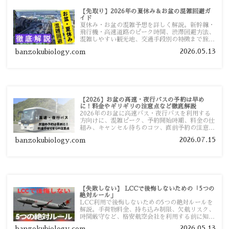
【先取り】2026年の夏休み＆お盆の混雑回避ガ
イド
夏休み・お盆の混雑予想を詳しく解説。新幹線・
飛行機・高速道路のピーク時間、渋滞回避方法、
混雑しやすい観光地、交通手段別の特徴まで旅行
者向けに分かりやすく紹介します。
2026.05.13
banzokubiology.com
【2026】お盆の高速・夜行バスの予約は早め
に！料金やギリギリの注意点など徹底解説
2026年のお盆に高速バス・夜行バスを利用する
方向けに、混雑ピーク、予約開始時期、料金の仕
組み、キャンセル待ちのコツ、直前予約の注意点
まで詳しく解説します。
2026.07.15
banzokubiology.com
【失敗しない】 LCCで後悔しないための「5つの
絶対ルール」
LCC利用で後悔しないための5つの絶対ルールを
解説。手荷物料金、持ち込み制限、欠航リスク、
時間厳守など、格安航空会社を利用する前に知っ
ておきたい注意点を旅行者向けに詳しく紹介しま
2026.05.13
banzokubiology.com