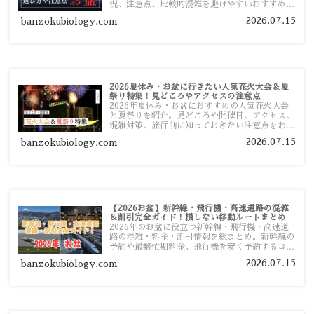
況、注意点、比較的混雑を避けやすいおすすめス
ポットまで旅行前に役立つ情報を詳しく解説しま
2026.07.15
banzokubiology.com
す。
2026夏休み・お盆に行きたい人気花火大会＆夏
祭り特集！見どころやアクセスの注意点
2026年夏休み・お盆におすすめの人気花火大会
と夏祭りを紹介。見どころや開催日、アクセス、
混雑対策、旅行前に知っておきたい注意点をわか
りやすく解説します。
2026.07.15
banzokubiology.com
【2026お盆】新幹線・飛行機・高速道路の混雑
＆割引完全ガイド！損しない移動ルートまとめ
2026年のお盆に役立つ新幹線・飛行機・高速道
路の混雑・料金・割引情報を総まとめ。新幹線の
予約や最繁忙期料金、飛行機を安く予約するコ
ツ、高速道路の休日割引・深夜割引まで、損しな
2026.07.15
banzokubiology.com
い移動方法を分かりやすく解説します。