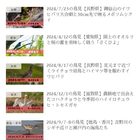
2024/7/23の鳥見【長野県】御嶽山のイワ
ヒバリ大合唱と30cm先で囀るメボソムシク
イ
2024/4/12の鳥見【愛知県】頭上のオオルリ
と桜の蜜を美味しく吸う「さくひよ」
2024/8/17の鳥見【長野県】足元まで近づ
くライチョウ幼鳥とハイマツ帯を賑わすイ
ワヒバリ
2024/12/1の鳥見【滋賀県】農耕地で出会え
たコハクチョウと今季初のハイイロチュウ
ヒ・トモエガモ
2024/9/7-8の鳥見【徳島・香川】吉野川の
シギチ巡りと瀬戸内の海鳥たち