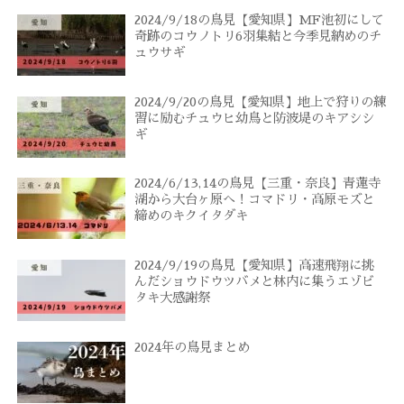
2024/9/18の鳥見【愛知県】MF池初にして
奇跡のコウノトリ6羽集結と今季見納めのチ
ュウサギ
2024/9/20の鳥見【愛知県】地上で狩りの練
習に励むチュウヒ幼鳥と防波堤のキアシシ
ギ
2024/6/13,14の鳥見【三重・奈良】青蓮寺
湖から大台ヶ原へ！コマドリ・高原モズと
締めのキクイタダキ
2024/9/19の鳥見【愛知県】高速飛翔に挑
んだショウドウツバメと林内に集うエゾビ
タキ大感謝祭
2024年の鳥見まとめ