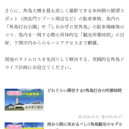
さらに、角島大橋を最も美しく撮影できる本州側の展望ス
ポット（西長門リゾート周辺など）の駐車事情、島内の
「角島灯台公園」や「しおかぜの里角島」の駐車場確保の
コツ、島内を一周する際の具体的な「観光所要時間」の目
安、下関市内からのルートアクセスまで網羅。
現地のタイムロスを先回りして解決する、実践的な角島ド
ライブ計画にお役立てください。
どれぐらい滞在する?角島灯台の所要時間
山口県
2024.10.31
2026.06.07
西から順に攻めるべし!!角島観光のモデル
山口県