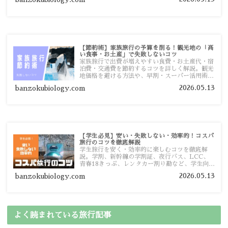
す。
【節約術】家族旅行の予算を削る！観光地の「高
い食事・お土産」で失敗しないコツ
家族旅行で出費が増えやすい食費・お土産代・宿
泊費・交通費を節約するコツを詳しく解説。観光
地価格を避ける方法や、早割・スーパー活用術、
予算管理のポイントを紹介します。
2026.05.13
banzokubiology.com
【学生必見】安い・失敗しない・効率的！コスパ
旅行のコツを徹底解説
学生旅行を安く・効率的に楽しむコツを徹底解
説。学割、新幹線の学割証、夜行バス、LCC、
青春18きっぷ、レンタカー割り勘など、学生向け
の節約旅行術を詳しく紹介します。
2026.05.13
banzokubiology.com
よく読まれている旅行記事