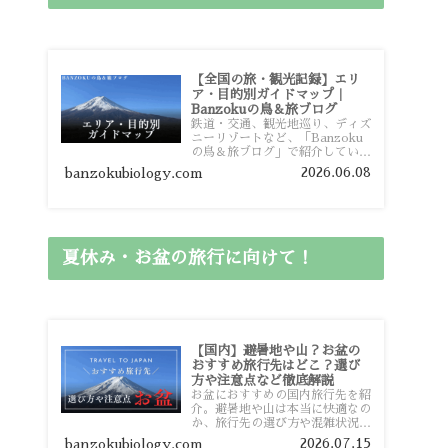
【全国の旅・観光記録】エリ
ア・目的別ガイドマップ｜
Banzokuの鳥＆旅ブログ
鉄道・交通、観光地巡り、ディズ
ニーリゾートなど、「Banzoku
の鳥＆旅ブログ」で紹介している
全国の旅行・観光記録をエリアや
2026.06.08
banzokubiology.com
目的別に整理しました。あなたが
行きたい場所の情報を、このガイ
ドマップからスムーズに見つけて
いただけます。
夏休み・お盆の旅行に向けて！
【国内】避暑地や山？お盆の
おすすめ旅行先はどこ？選び
方や注意点など徹底解説
お盆におすすめの国内旅行先を紹
介。避暑地や山は本当に快適なの
か、旅行先の選び方や混雑状況、
注意点、比較的混雑を避けやすい
2026.07.15
banzokubiology.com