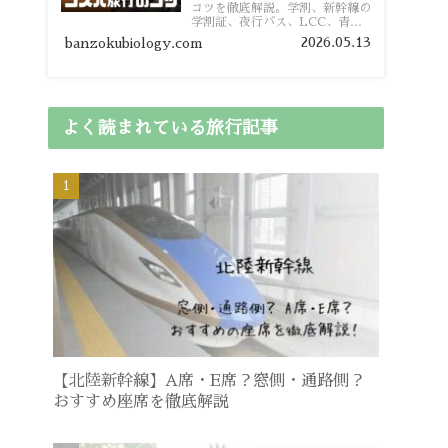
コツを徹底解説。学割、新幹線の
学割証、夜行バス、LCC、青春
18きっぷ、レンタカー割り勘な
2026.05.13
banzokubiology.com
ど、学生向けの節約旅行術を詳し
く紹介します。
よく読まれている旅行記事
【北陸新幹線】A席・E席？窓側・通路側？
おすすめ座席を徹底解説