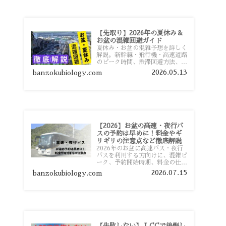
【先取り】2026年の夏休み＆
お盆の混雑回避ガイド
夏休み・お盆の混雑予想を詳しく
解説。新幹線・飛行機・高速道路
のピーク時間、渋滞回避方法、混
雑しやすい観光地、交通手段別の
2026.05.13
banzokubiology.com
特徴まで旅行者向けに分かりやす
く紹介します。
【2026】お盆の高速・夜行バ
スの予約は早めに！料金やギ
リギリの注意点など徹底解説
2026年のお盆に高速バス・夜行
バスを利用する方向けに、混雑ピ
ーク、予約開始時期、料金の仕組
み、キャンセル待ちのコツ、直前
2026.07.15
banzokubiology.com
予約の注意点まで詳しく解説しま
す。
【失敗しない】 LCCで後悔し