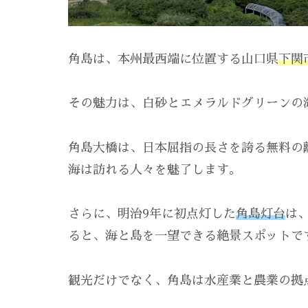
角島は、本州最西端に位置する山口県
下関
その魅力は、白砂とエメラルドグリーンの
角島大橋は、日本屈指の長さを誇る無料の
海は訪れる人々を魅了します。
さらに、明治9年に初点灯した
角島灯台
は
ると、海と島を一望できる絶景スポットで
観光だけでなく、角島は水産業と農業の拠