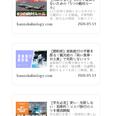
ないための「5つの絶対ルー
ル」
LCC利用で後悔しないための5つ
の絶対ルールを解説。手荷物料
金、持ち込み制限、欠航リスク、
時間厳守など、格安航空会社を利
2026.05.13
banzokubiology.com
用する前に知っておきたい注意点
を旅行者向けに詳しく紹介しま
す。
【節約術】家族旅行の予算を
削る！観光地の「高い食事・
お土産」で失敗しないコツ
家族旅行で出費が増えやすい食
費・お土産代・宿泊費・交通費を
節約するコツを詳しく解説。観光
地価格を避ける方法や、早割・ス
2026.05.13
banzokubiology.com
ーパー活用術、予算管理のポイン
トを紹介します。
【学生必見】安い・失敗しな
い・効率的！コスパ旅行のコ
ツを徹底解説
学生旅行を安く・効率的に楽しむ