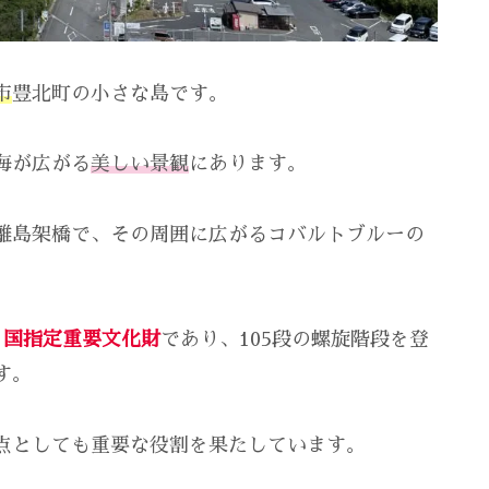
市
豊北町の小さな島です。
海が広がる
美しい景観
にあります。
離島架橋で、その周囲に広がるコバルトブルーの
、
国指定重要文化財
であり、105段の螺旋階段を登
す。
点としても重要な役割を果たしています。