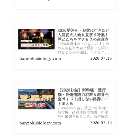
おすすめスポットまで旅行前に役
立つ情報を詳しく解説します。
2026夏休み・お盆に行きたい
人気花火大会＆夏祭り特集！
見どころやアクセスの注意点
2026年夏休み・お盆におすすめ
の人気花火大会と夏祭りを紹介。
見どころや開催日、アクセス、混
雑対策、旅行前に知っておきたい
2026.07.15
banzokubiology.com
注意点をわかりやすく解説しま
す。
【2026お盆】新幹線・飛行
機・高速道路の混雑＆割引完
全ガイド！損しない移動ルー
トまとめ
2026年のお盆に役立つ新幹線・
飛行機・高速道路の混雑・料金・
割引情報を総まとめ。新幹線の予
約や最繁忙期料金、飛行機を安く
2026.07.15
banzokubiology.com
予約するコツ、高速道路の休日割
引・深夜割引まで、損しない移動
方法を分かりやすく解説します。