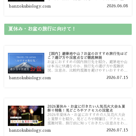
しました。あなたが行きたい場所の情報を、この
2026.06.08
banzokubiology.com
ガイドマップからスムーズに見つけていただけま
す。
夏休み・お盆の旅行に向けて！
【国内】避暑地や山？お盆のおすすめ旅行先はど
こ？選び方や注意点など徹底解説
お盆におすすめの国内旅行先を紹介。避暑地や山
は本当に快適なのか、旅行先の選び方や混雑状
況、注意点、比較的混雑を避けやすいおすすめス
ポットまで旅行前に役立つ情報を詳しく解説しま
2026.07.15
banzokubiology.com
す。
2026夏休み・お盆に行きたい人気花火大会＆夏
祭り特集！見どころやアクセスの注意点
2026年夏休み・お盆におすすめの人気花火大会
と夏祭りを紹介。見どころや開催日、アクセス、
混雑対策、旅行前に知っておきたい注意点をわか
りやすく解説します。
2026.07.15
banzokubiology.com