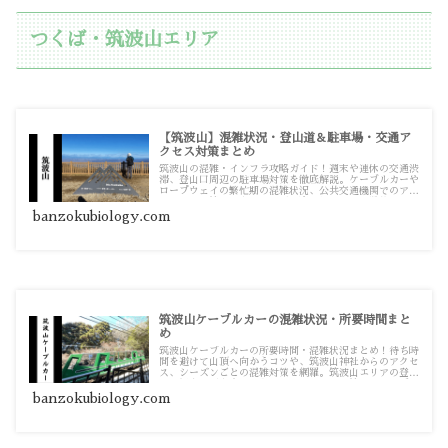
つくば・筑波山エリア
【筑波山】混雑状況・登山道＆駐車場・交通ア
クセス対策まとめ
筑波山の混雑・インフラ攻略ガイド！週末や連休の交通渋
滞、登山口周辺の駐車場対策を徹底解説。ケーブルカーや
ロープウェイの繁忙期の混雑状況、公共交通機関でのアク
セスまで、筑波山をスムーズに楽しむための実践的な情報
をまとめています。
banzokubiology.com
筑波山ケーブルカーの混雑状況・所要時間まと
め
筑波山ケーブルカーの所要時間・混雑状況まとめ！待ち時
間を避けて山頂へ向かうコツや、筑波山神社からのアクセ
ス、シーズンごとの混雑対策を網羅。筑波山エリアの登
山・観光計画を立てる際の情報源として、筑波山ケーブル
カー。
banzokubiology.com