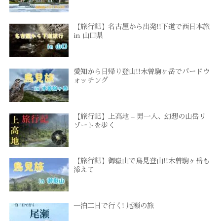
【旅行記】名古屋から出発!!下道で西日本旅
in 山口県
愛知から日帰り登山!!木曽駒ヶ岳でバードウ
ォッチング
【旅行記】上高地 – 男一人、幻想の山岳リ
ゾートを歩く
【旅行記】御嶽山で鳥見登山!!木曽駒ヶ岳も
添えて
一泊二日で行く! 尾瀬の旅