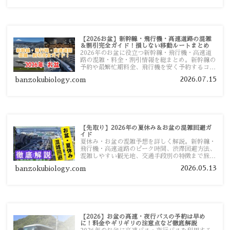
【2026お盆】新幹線・飛行機・高速道路の混雑
＆割引完全ガイド！損しない移動ルートまとめ
2026年のお盆に役立つ新幹線・飛行機・高速道
路の混雑・料金・割引情報を総まとめ。新幹線の
予約や最繁忙期料金、飛行機を安く予約するコ
ツ、高速道路の休日割引・深夜割引まで、損しな
2026.07.15
banzokubiology.com
い移動方法を分かりやすく解説します。
【先取り】2026年の夏休み＆お盆の混雑回避ガ
イド
夏休み・お盆の混雑予想を詳しく解説。新幹線・
飛行機・高速道路のピーク時間、渋滞回避方法、
混雑しやすい観光地、交通手段別の特徴まで旅行
者向けに分かりやすく紹介します。
2026.05.13
banzokubiology.com
【2026】お盆の高速・夜行バスの予約は早め
に！料金やギリギリの注意点など徹底解説