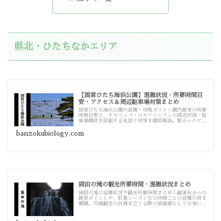
県北・ひたちなかエリア
【国営ひたち海浜公園】混雑状況・所要時間目
安・アクセス＆周辺駐車場対策まとめ
国営ひたち海浜公園の混雑・攻略ガイド！園内散策の所要
時間目安と、ネモフィラ・コキアシーズンの周辺渋滞・駐
車場難民を回避する先回り対策を徹底解説。駅からのアク
セス情報や、現地で必須となる駐車場の満車対策まで、実
践的な記事をまとめています。
banzokubiology.com
袋田の滝の観光所要時間・混雑状況まとめ
袋田の滝の混雑状況や観光所要時間まとめ！観瀑台からの
絶景ポイントや、紅葉シーズンなど時期ごとの混雑の波を
網羅。茨城観光の計画を立てる際の情報源としてお使いく
ださい。