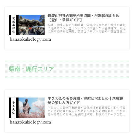
筑波山神社の観光所要時間・混雑状況まとめ
【登山・参拝ガイド】
筑波山神社の観光所要時間・混雑状況まとめ！参拝や御朱
印巡りのコツ、登山シーズンに注意したい混雑対策、周辺
の駐車場情報を網羅。筑波山エリアへの観光・登山計画を
立てる際の情報源としてお使いください。
banzokubiology.com
県南・鹿行エリア
牛久大仏の所要時間・混雑状況まとめ｜茨城観
光の楽しみ方ガイド
牛久大仏の観光所要時間や混雑状況を徹底解説！胎内拝観
での待ち時間を減らすためのベストな訪問時間や、四季の
花々を楽しめる浄土庭園の巡り方、お猿のステージなどの
園内イベント情報など、茨城観光を最大限満喫するための
攻略ガイドです。
banzokubiology.com