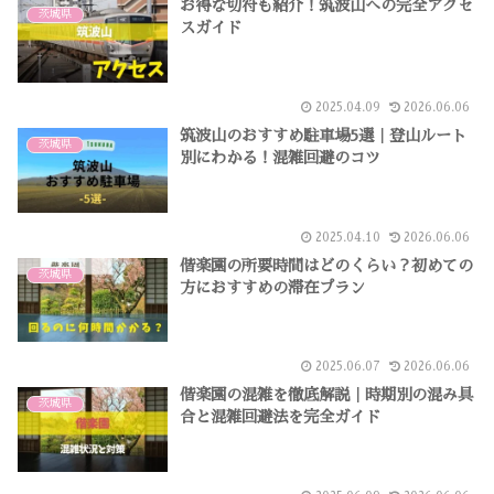
お得な切符も紹介！筑波山への完全アクセ
茨城県
スガイド
2025.04.09
2026.06.06
筑波山のおすすめ駐車場5選｜登山ルート
茨城県
別にわかる！混雑回避のコツ
2025.04.10
2026.06.06
偕楽園の所要時間はどのくらい？初めての
茨城県
方におすすめの滞在プラン
2025.06.07
2026.06.06
偕楽園の混雑を徹底解説｜時期別の混み具
茨城県
合と混雑回避法を完全ガイド