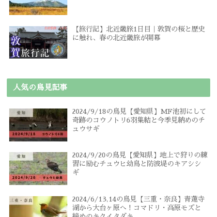
【旅行記】北近畿旅1日目｜敦賀の桜と歴史
に触れ、春の北近畿旅が開幕
人気の鳥見記事
2024/9/18の鳥見【愛知県】MF池初にして
奇跡のコウノトリ6羽集結と今季見納めのチ
ュウサギ
2024/9/20の鳥見【愛知県】地上で狩りの練
習に励むチュウヒ幼鳥と防波堤のキアシシ
ギ
2024/6/13,14の鳥見【三重・奈良】青蓮寺
湖から大台ヶ原へ！コマドリ・高原モズと
締めのキクイタダキ