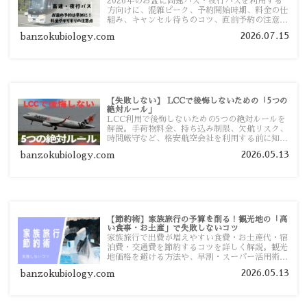
2026年のお盆に高速バス・夜行バスを利用する
方向けに、混雑ピーク、予約開始時期、料金の仕
組み、キャンセル待ちのコツ、直前予約の注意点
まで詳しく解説します。
2026.07.15
banzokubiology.com
【失敗しない】 LCCで後悔しないための「5つの
絶対ルール」
LCC利用で後悔しないための5つの絶対ルールを
解説。手荷物料金、持ち込み制限、欠航リスク、
時間厳守など、格安航空会社を利用する前に知っ
ておきたい注意点を旅行者向けに詳しく紹介しま
2026.05.13
banzokubiology.com
す。
【節約術】家族旅行の予算を削る！観光地の「高
い食事・お土産」で失敗しないコツ
家族旅行で出費が増えやすい食費・お土産代・宿
泊費・交通費を節約するコツを詳しく解説。観光
地価格を避ける方法や、早割・スーパー活用術、
予算管理のポイントを紹介します。
2026.05.13
banzokubiology.com