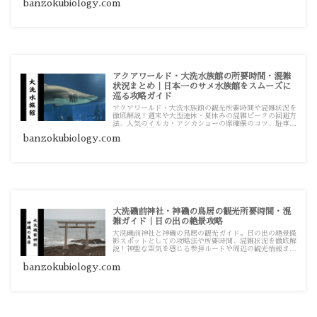
banzokubiology.com
アクアワールド・大洗水族館の所要時間・混雑
状況まとめ｜日本一のサメ水族館をスムーズに
巡る攻略ガイド
アクアワールド・大洗水族館の観光所要時間や混雑状況を
徹底解説！週末や大型連休・夏休みの混雑ピークの回避方
法、人気のイルカ・アシカショーの席確保のコツ、駐車場
情報まで網羅した攻略ガイドです。
banzokubiology.com
大洗磯前神社・神磯の鳥居の観光所要時間・混
雑ガイド｜日の出の絶景攻略
大洗磯前神社と神磯の鳥居の観光ガイド。日の出の絶景撮
影スポットとしての攻略法や所要時間、混雑状況を徹底解
説！神聖な空気を感じる参拝ルートや周辺の観光情報まで
網羅した、茨城旅の必見情報です。
banzokubiology.com