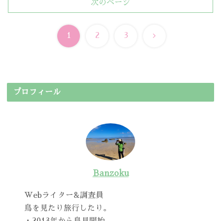
次のページ
次
1
2
3
へ
プロフィール
Banzoku
Webライター&調査員
鳥を見たり旅行したり。
・2013年から鳥見開始