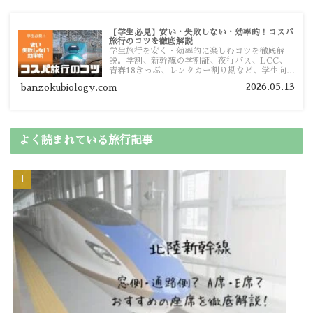
【学生必見】安い・失敗しない・効率的！コスパ
旅行のコツを徹底解説
学生旅行を安く・効率的に楽しむコツを徹底解
説。学割、新幹線の学割証、夜行バス、LCC、
青春18きっぷ、レンタカー割り勘など、学生向け
の節約旅行術を詳しく紹介します。
2026.05.13
banzokubiology.com
よく読まれている旅行記事