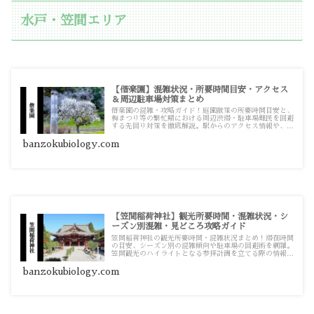
水戸・笠間エリア
【偕楽園】混雑状況・所要時間目安・アクセス
＆周辺駐車場対策まとめ
偕楽園の混雑・攻略ガイド！庭園散策の所要時間目安と、
梅まつり等の繁忙期における周辺渋滞・駐車場難民を回避
する先回り対策を徹底解説。駅からのアクセス情報や、現
地で必須となる駐車場の満車対策まで、実践的な記事をま
とめています。
banzokubiology.com
【笠間稲荷神社】観光所要時間・混雑状況・シ
ーズン別混雑・見どころ攻略ガイド
笠間稲荷神社の観光所要時間・混雑状況まとめ！滞在時間
の目安、シーズン別の混雑傾向や駐車場の回避術を網羅。
笠間観光のハイライトとなる参拝計画を立てる際の情報源
としてお使いください。
banzokubiology.com