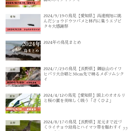
2024/9/19の鳥見【愛知県】高速飛翔に挑
んだショウドウツバメと林内に集うエゾビ
タキ大感謝祭
2024年の鳥見まとめ
2024/7/23の鳥見【長野県】御嶽山のイワ
ヒバリ大合唱と30cm先で囀るメボソムシク
イ
2024/4/12の鳥見【愛知県】頭上のオオルリ
と桜の蜜を美味しく吸う「さくひよ」
2024/8/17の鳥見【長野県】足元まで近づ
くライチョウ幼鳥とハイマツ帯を賑わすイ