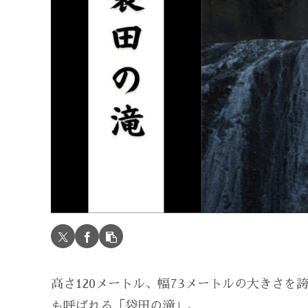
高さ120メートル、幅73メートルの大きさ
も呼ばれる「袋田の滝」。