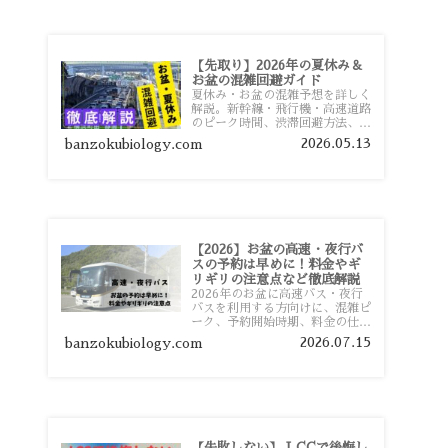
【先取り】2026年の夏休み＆
お盆の混雑回避ガイド
夏休み・お盆の混雑予想を詳しく
解説。新幹線・飛行機・高速道路
のピーク時間、渋滞回避方法、混
雑しやすい観光地、交通手段別の
2026.05.13
banzokubiology.com
特徴まで旅行者向けに分かりやす
く紹介します。
【2026】お盆の高速・夜行バ
スの予約は早めに！料金やギ
リギリの注意点など徹底解説
2026年のお盆に高速バス・夜行
バスを利用する方向けに、混雑ピ
ーク、予約開始時期、料金の仕組
み、キャンセル待ちのコツ、直前
2026.07.15
banzokubiology.com
予約の注意点まで詳しく解説しま
す。
【失敗しない】 LCCで後悔し