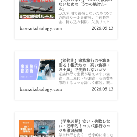
ないための「5つの絶対ルー
ル」
LCC利用で後悔しないための5つ
の絶対ルールを解説。手荷物料
金、持ち込み制限、欠航リスク、
時間厳守など、格安航空会社を利
2026.05.13
banzokubiology.com
用する前に知っておきたい注意点
を旅行者向けに詳しく紹介しま
す。
【節約術】家族旅行の予算を
削る！観光地の「高い食事・
お土産」で失敗しないコツ
家族旅行で出費が増えやすい食
費・お土産代・宿泊費・交通費を
節約するコツを詳しく解説。観光
地価格を避ける方法や、早割・ス
2026.05.13
banzokubiology.com
ーパー活用術、予算管理のポイン
トを紹介します。
【学生必見】安い・失敗しな
い・効率的！コスパ旅行のコ
ツを徹底解説
学生旅行を安く・効率的に楽しむ