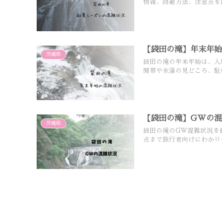
情報、回避方法、注意点を
【袋田の滝】年末年
茨城県
袋田の滝の年末年始は、入
間帯や氷瀑の見どころ、駐
【袋田の滝】GWの
茨城県
袋田の滝のGW混雑状況を
点まで旅行者向けにわかり