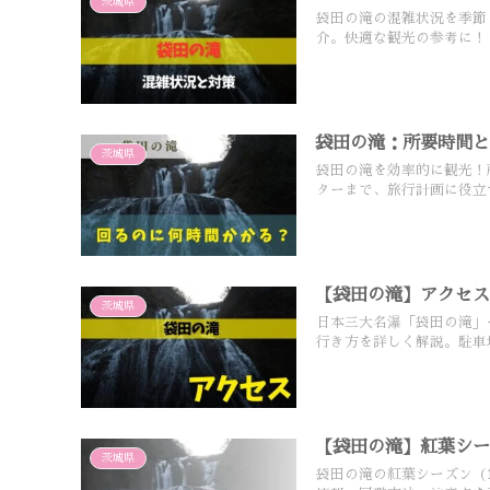
茨城県
袋田の滝の混雑状況を季節
介。快適な観光の参考に！
袋田の滝：所要時間
茨城県
袋田の滝を効率的に観光！
ターまで、旅行計画に役立
【袋田の滝】アクセ
茨城県
日本三大名瀑「袋田の滝」
行き方を詳しく解説。駐車
【袋田の滝】紅葉シ
茨城県
袋田の滝の紅葉シーズン（