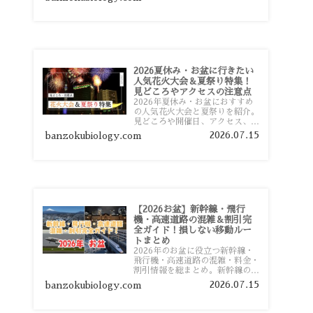
おすすめスポットまで旅行前に役
立つ情報を詳しく解説します。
2026夏休み・お盆に行きたい
人気花火大会＆夏祭り特集！
見どころやアクセスの注意点
2026年夏休み・お盆におすすめ
の人気花火大会と夏祭りを紹介。
見どころや開催日、アクセス、混
雑対策、旅行前に知っておきたい
2026.07.15
banzokubiology.com
注意点をわかりやすく解説しま
す。
【2026お盆】新幹線・飛行
機・高速道路の混雑＆割引完
全ガイド！損しない移動ルー
トまとめ
2026年のお盆に役立つ新幹線・
飛行機・高速道路の混雑・料金・
割引情報を総まとめ。新幹線の予
約や最繁忙期料金、飛行機を安く
2026.07.15
banzokubiology.com
予約するコツ、高速道路の休日割
引・深夜割引まで、損しない移動
方法を分かりやすく解説します。