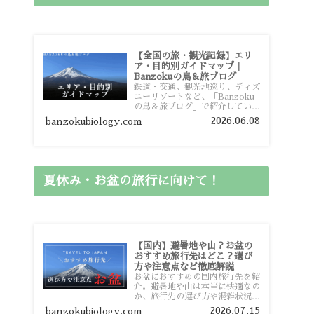
【全国の旅・観光記録】エリ
ア・目的別ガイドマップ｜
Banzokuの鳥＆旅ブログ
鉄道・交通、観光地巡り、ディズ
ニーリゾートなど、「Banzoku
の鳥＆旅ブログ」で紹介している
全国の旅行・観光記録をエリアや
2026.06.08
banzokubiology.com
目的別に整理しました。あなたが
行きたい場所の情報を、このガイ
ドマップからスムーズに見つけて
いただけます。
夏休み・お盆の旅行に向けて！
【国内】避暑地や山？お盆の
おすすめ旅行先はどこ？選び
方や注意点など徹底解説
お盆におすすめの国内旅行先を紹
介。避暑地や山は本当に快適なの
か、旅行先の選び方や混雑状況、
注意点、比較的混雑を避けやすい
2026.07.15
banzokubiology.com