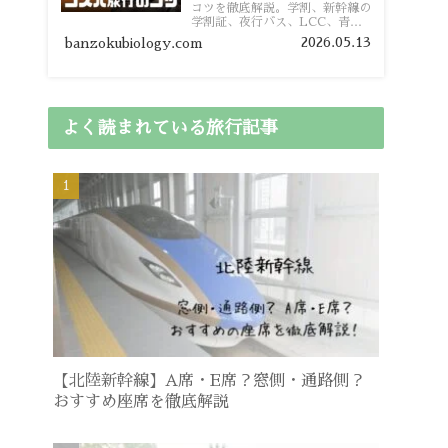
コツを徹底解説。学割、新幹線の
学割証、夜行バス、LCC、青春
18きっぷ、レンタカー割り勘な
2026.05.13
banzokubiology.com
ど、学生向けの節約旅行術を詳し
く紹介します。
よく読まれている旅行記事
【北陸新幹線】A席・E席？窓側・通路側？
おすすめ座席を徹底解説