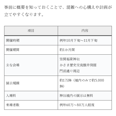
事前に概要を知っておくことで、混雑への心構えや計画が
立てやすくなります。
項目
内容
開催時期
例年10月下旬〜11月下旬
開催期間
約1か月間
笠間稲荷神社
主な会場
かさま歴史交流館井筒屋
門前通り周辺
約1万鉢（境内のみで約5,000
展示規模
鉢）
入場料
神社境内の展示は無料
来場者数
例年60万〜80万人程度