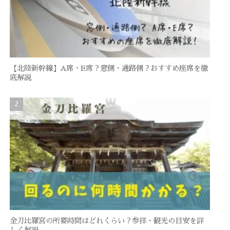
【北陸新幹線】A席・E席？窓側・通路側？おすすめ座席を徹
底解説
金刀比羅宮の所要時間はどれくらい？参拝・観光の目安を詳
しく解説