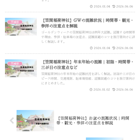
ます。
2026.01.04
2026.06.06
【笠間稲荷神社】GWの混雑状況｜時間帯・観光・
茨城県
参拝の注意点を解説
ゴールデンウィークの笠間稲荷神社は例年大混雑。混雑する時間帯
や理由、参拝・駐車場の注意点、混雑回避のコツを旅行客向けに詳
しく解説します。
2026.01.04
2026.06.06
【笠間稲荷神社】年末年始の混雑｜初詣・時間帯・
茨城県
三が日の注意点など
笠間稲荷神社の年末年始の混雑状況を詳しく解説。初詣や三が日の
ピーク時間、交通規制、駐車場情報、混雑回避のコツを旅行客向け
にまとめました。
2026.01.02
2026.06.06
【笠間稲荷神社】お盆の混雑状況｜時間
帯・観光・参拝の注意点を解説