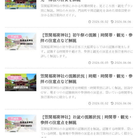
笠間稲荷神社の参拝にかかる所要時間を、見どころ別・観光プラン
別に解説。神社のみ30分、門前町や周辺観光を含めた滞在目安が
分かる旅行客向けガイド。
2026.01.02
2026.06.06
【笠間稲荷神社】初午祭の混雑｜時間帯・観光・参
茨城県
拝の注意点など解説
笠間稲荷神社の初午祭は日本三大稲荷ならではの混雑が発生しま
す。混雑する時間帯や避け方、参拝と観光の注意点を旅行者向けに
詳しく解説します。
2026.01.05
2026.06.06
笠間稲荷神社の混雑状況｜時期・時間帯・観光・参
茨城県
拝の注意点など解説
笠間稲荷神社の混雑状況を時期別・時間帯別に詳しく解説。初詣や
GW、菊まつりの混雑傾向や参拝時の注意点、空いている時間帯も
旅行客向けに紹介します。
2026.01.02
2026.06.06
【笠間稲荷神社】お盆の混雑状況｜時間帯・観光・
茨城県
参拝の注意点を解説
笠間稲荷神社のお盆期間の混雑状況を解説。混雑する時間帯、空い
ている時間、駐車場や参拝時の注意点を旅行客向けに詳しく紹介し