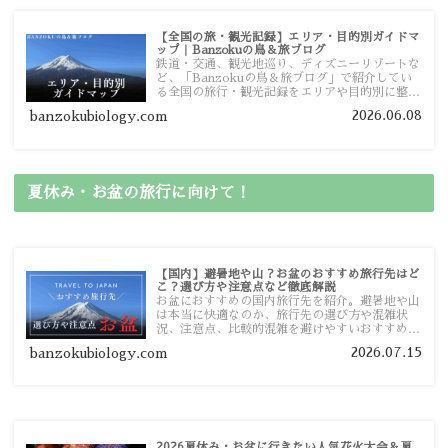
【全国の旅・観光記録】エリア・目的別ガイドマ
ップ｜Banzokuの鳥＆旅ブログ
鉄道・交通、観光地巡り、ディズニーリゾートな
ど、「Banzokuの鳥＆旅ブログ」で紹介してい
る全国の旅行・観光記録をエリアや目的別に整理
しました。あなたが行きたい場所の情報を、この
2026.06.08
banzokubiology.com
ガイドマップからスムーズに見つけていただけま
す。
夏休み・お盆の旅行に向けて！
【国内】避暑地や山？お盆のおすすめ旅行先はど
こ？選び方や注意点など徹底解説
お盆におすすめの国内旅行先を紹介。避暑地や山
は本当に快適なのか、旅行先の選び方や混雑状
況、注意点、比較的混雑を避けやすいおすすめス
ポットまで旅行前に役立つ情報を詳しく解説しま
2026.07.15
banzokubiology.com
す。
2026夏休み・お盆に行きたい人気花火大会＆夏