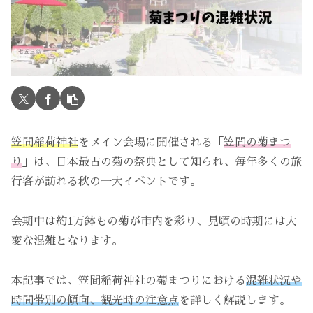
笠間稲荷神社
をメイン会場に開催される「
笠間の菊まつ
り
」は、日本最古の菊の祭典として知られ、毎年多くの旅
行客が訪れる秋の一大イベントです。
会期中は約1万鉢もの菊が市内を彩り、見頃の時期には大
変な混雑となります。
本記事では、笠間稲荷神社の菊まつりにおける
混雑状況や
時間帯別の傾向、観光時の注意点
を詳しく解説します。