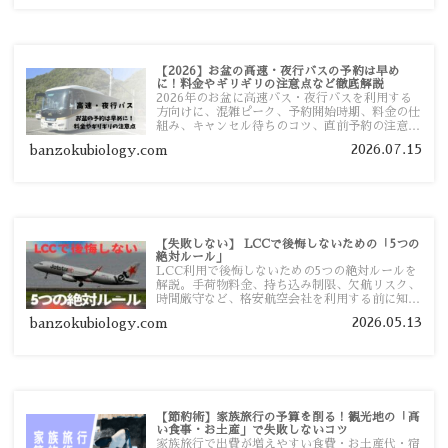
【2026】お盆の高速・夜行バスの予約は早め
に！料金やギリギリの注意点など徹底解説
2026年のお盆に高速バス・夜行バスを利用する
方向けに、混雑ピーク、予約開始時期、料金の仕
組み、キャンセル待ちのコツ、直前予約の注意点
まで詳しく解説します。
2026.07.15
banzokubiology.com
【失敗しない】 LCCで後悔しないための「5つの
絶対ルール」
LCC利用で後悔しないための5つの絶対ルールを
解説。手荷物料金、持ち込み制限、欠航リスク、
時間厳守など、格安航空会社を利用する前に知っ
ておきたい注意点を旅行者向けに詳しく紹介しま
2026.05.13
banzokubiology.com
す。
【節約術】家族旅行の予算を削る！観光地の「高
い食事・お土産」で失敗しないコツ
家族旅行で出費が増えやすい食費・お土産代・宿