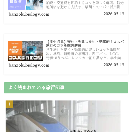
泊費・交通費を節約するコツを詳しく解説。観光
地価格を避ける方法や、早割・スーパー活用術、
予算管理のポイントを紹介します。
2026.05.13
banzokubiology.com
【学生必見】安い・失敗しない・効率的！コスパ
旅行のコツを徹底解説
学生旅行を安く・効率的に楽しむコツを徹底解
説。学割、新幹線の学割証、夜行バス、LCC、
青春18きっぷ、レンタカー割り勘など、学生向け
の節約旅行術を詳しく紹介します。
2026.05.13
banzokubiology.com
よく読まれている旅行記事