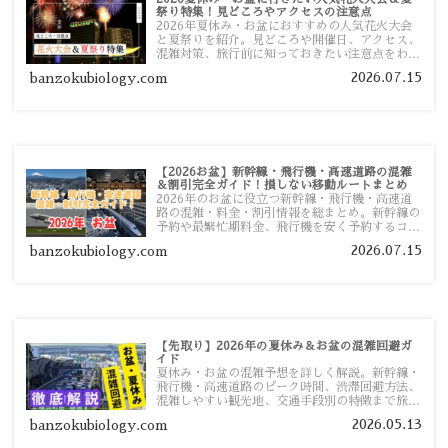
祭り特集！見どころやアクセスの注意点
2026年夏休み・お盆におすすめの人気花火大会
と夏祭りを紹介。見どころや開催日、アクセス、
混雑対策、旅行前に知っておきたい注意点をわか
りやすく解説します。
2026.07.15
banzokubiology.com
【2026お盆】新幹線・飛行機・高速道路の混雑
＆割引完全ガイド！損しない移動ルートまとめ
2026年のお盆に役立つ新幹線・飛行機・高速道
路の混雑・料金・割引情報を総まとめ。新幹線の
予約や最繁忙期料金、飛行機を安く予約するコ
ツ、高速道路の休日割引・深夜割引まで、損しな
2026.07.15
banzokubiology.com
い移動方法を分かりやすく解説します。
【先取り】2026年の夏休み＆お盆の混雑回避ガ
イド
夏休み・お盆の混雑予想を詳しく解説。新幹線・
飛行機・高速道路のピーク時間、渋滞回避方法、
混雑しやすい観光地、交通手段別の特徴まで旅行
者向けに分かりやすく紹介します。
2026.05.13
banzokubiology.com