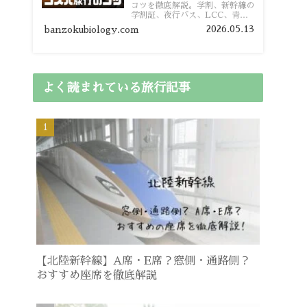
コツを徹底解説。学割、新幹線の
学割証、夜行バス、LCC、青春
18きっぷ、レンタカー割り勘な
2026.05.13
banzokubiology.com
ど、学生向けの節約旅行術を詳し
く紹介します。
よく読まれている旅行記事
【北陸新幹線】A席・E席？窓側・通路側？
おすすめ座席を徹底解説