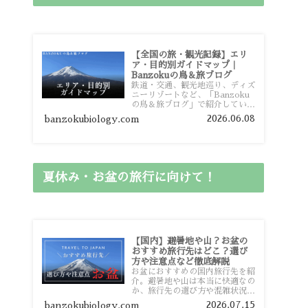
【全国の旅・観光記録】エリ
ア・目的別ガイドマップ｜
Banzokuの鳥＆旅ブログ
鉄道・交通、観光地巡り、ディズ
ニーリゾートなど、「Banzoku
の鳥＆旅ブログ」で紹介している
全国の旅行・観光記録をエリアや
2026.06.08
banzokubiology.com
目的別に整理しました。あなたが
行きたい場所の情報を、このガイ
ドマップからスムーズに見つけて
いただけます。
夏休み・お盆の旅行に向けて！
【国内】避暑地や山？お盆の
おすすめ旅行先はどこ？選び
方や注意点など徹底解説
お盆におすすめの国内旅行先を紹
介。避暑地や山は本当に快適なの
か、旅行先の選び方や混雑状況、
注意点、比較的混雑を避けやすい
2026.07.15
banzokubiology.com