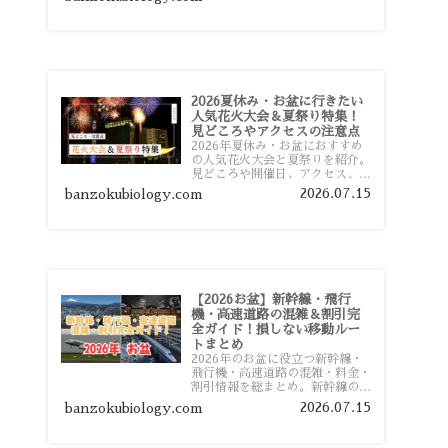
おすすめスポットまで旅行前に役
立つ情報を詳しく解説します。
2026夏休み・お盆に行きたい
人気花火大会＆夏祭り特集！
見どころやアクセスの注意点
2026年夏休み・お盆におすすめ
の人気花火大会と夏祭りを紹介。
見どころや開催日、アクセス、混
雑対策、旅行前に知っておきたい
2026.07.15
banzokubiology.com
注意点をわかりやすく解説しま
す。
【2026お盆】新幹線・飛行
機・高速道路の混雑＆割引完
全ガイド！損しない移動ルー
トまとめ
2026年のお盆に役立つ新幹線・
飛行機・高速道路の混雑・料金・
割引情報を総まとめ。新幹線の予
約や最繁忙期料金、飛行機を安く
2026.07.15
banzokubiology.com
予約するコツ、高速道路の休日割
引・深夜割引まで、損しない移動
方法を分かりやすく解説します。