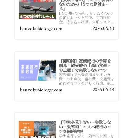
ないための「5つの絶対ルー
ル」
LCC利用で後悔しないための5つ
の絶対ルールを解説。手荷物料
金、持ち込み制限、欠航リスク、
時間厳守など、格安航空会社を利
2026.05.13
banzokubiology.com
用する前に知っておきたい注意点
を旅行者向けに詳しく紹介しま
す。
【節約術】家族旅行の予算を
削る！観光地の「高い食事・
お土産」で失敗しないコツ
家族旅行で出費が増えやすい食
費・お土産代・宿泊費・交通費を
節約するコツを詳しく解説。観光
地価格を避ける方法や、早割・ス
2026.05.13
banzokubiology.com
ーパー活用術、予算管理のポイン
トを紹介します。
【学生必見】安い・失敗しな
い・効率的！コスパ旅行のコ
ツを徹底解説
学生旅行を安く・効率的に楽しむ