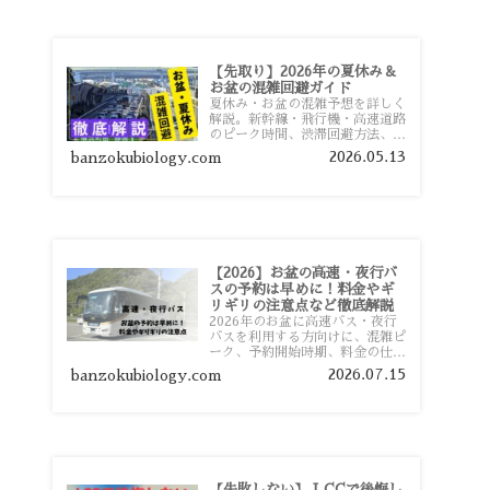
【先取り】2026年の夏休み＆
お盆の混雑回避ガイド
夏休み・お盆の混雑予想を詳しく
解説。新幹線・飛行機・高速道路
のピーク時間、渋滞回避方法、混
雑しやすい観光地、交通手段別の
2026.05.13
banzokubiology.com
特徴まで旅行者向けに分かりやす
く紹介します。
【2026】お盆の高速・夜行バ
スの予約は早めに！料金やギ
リギリの注意点など徹底解説
2026年のお盆に高速バス・夜行
バスを利用する方向けに、混雑ピ
ーク、予約開始時期、料金の仕組
み、キャンセル待ちのコツ、直前
2026.07.15
banzokubiology.com
予約の注意点まで詳しく解説しま
す。
【失敗しない】 LCCで後悔し