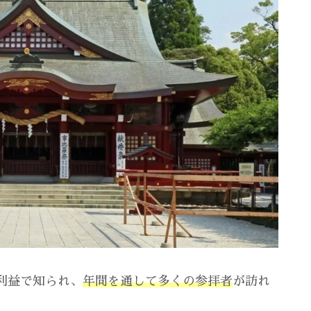
利益で知られ、
年間を通して多くの参拝者
が訪れ