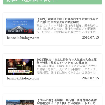
夏休み・お盆の旅行に向けて！
【国内】避暑地や山？お盆のおすすめ旅行先はど
こ？選び方や注意点など徹底解説
お盆におすすめの国内旅行先を紹介。避暑地や山
は本当に快適なのか、旅行先の選び方や混雑状
況、注意点、比較的混雑を避けやすいおすすめス
ポットまで旅行前に役立つ情報を詳しく解説しま
2026.07.15
banzokubiology.com
す。
2026夏休み・お盆に行きたい人気花火大会＆夏
祭り特集！見どころやアクセスの注意点
2026年夏休み・お盆におすすめの人気花火大会
と夏祭りを紹介。見どころや開催日、アクセス、
混雑対策、旅行前に知っておきたい注意点をわか
りやすく解説します。
2026.07.15
banzokubiology.com
【2026お盆】新幹線・飛行機・高速道路の混雑
＆割引完全ガイド！損しない移動ルートまとめ