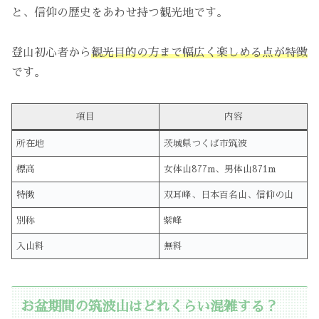
と、信仰の歴史をあわせ持つ観光地です。
登山初心者から
観光目的の方まで幅広く楽しめる点が特徴
です。
項目
内容
所在地
茨城県つくば市筑波
標高
女体山877m、男体山871m
特徴
双耳峰、日本百名山、信仰の山
別称
紫峰
入山料
無料
お盆期間の筑波山はどれくらい混雑する？