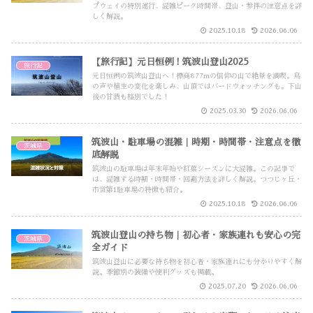
プウェイの特別運行、混雑ピーク時間帯、登山・参拝の注意点を詳
しく解説。
2025.10.18
2026.06.06
【旅行記】元日恒例！筑波山登山2025
旅行記
元日恒例の筑波山登山へ！標高877mの信仰の山で絶景を満喫。鳥
の声や植生の変化を楽しみ、山頂ではバードウォッチングも。下山
後の甘酒も格別でした！
2025.03.30
2026.06.06
筑波山・駐車場の混雑｜時期・時間帯・注意点を徹
茨城県
底解説
筑波山の駐車場は年末年始や紅葉シーズンに大混雑。この記事で
は、混雑する時期・時間帯・回避方法を詳しく解説。つつじヶ丘・
市営第1駐車場の特徴も紹介。
2025.10.18
2026.06.06
筑波山登山の持ち物｜初心者・家族連れも安心の完
茨城県
全ガイド
筑波山登山に必要な持ち物を初心者・家族連れにも分かりやすく解
説。季節別の装備や便利グッズも掲載。
2025.07.20
2026.06.06