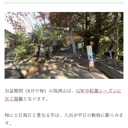
お盆期間（8月中旬）の筑波山は、
GWや紅葉シーズンに
次ぐ混雑
となります。
特に土日祝日と重なる年は、人出が平日の数倍に膨らみま
す。