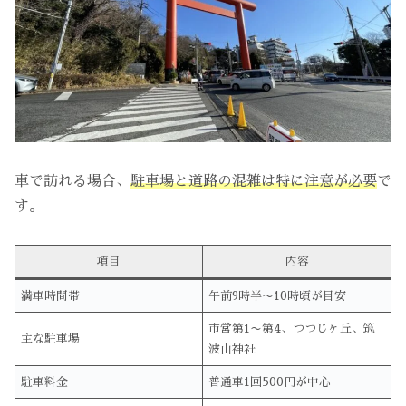
車で訪れる場合、
駐車場と道路の混雑は特に注意が必要
で
す。
項目
内容
満車時間帯
午前9時半〜10時頃が目安
市営第1〜第4、つつじヶ丘、筑
主な駐車場
波山神社
駐車料金
普通車1回500円が中心