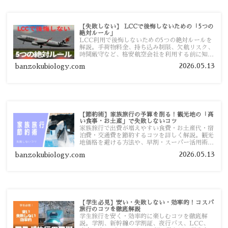
【失敗しない】 LCCで後悔しないための「5つの
絶対ルール」
LCC利用で後悔しないための5つの絶対ルールを
解説。手荷物料金、持ち込み制限、欠航リスク、
時間厳守など、格安航空会社を利用する前に知っ
ておきたい注意点を旅行者向けに詳しく紹介しま
2026.05.13
banzokubiology.com
す。
【節約術】家族旅行の予算を削る！観光地の「高
い食事・お土産」で失敗しないコツ
家族旅行で出費が増えやすい食費・お土産代・宿
泊費・交通費を節約するコツを詳しく解説。観光
地価格を避ける方法や、早割・スーパー活用術、
予算管理のポイントを紹介します。
2026.05.13
banzokubiology.com
【学生必見】安い・失敗しない・効率的！コスパ
旅行のコツを徹底解説
学生旅行を安く・効率的に楽しむコツを徹底解
説。学割、新幹線の学割証、夜行バス、LCC、