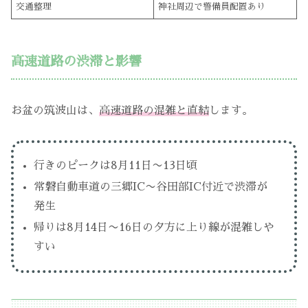
交通整理
神社周辺で警備員配置あり
高速道路の渋滞と影響
お盆の筑波山は、
高速道路の混雑と直結
します。
行きのピークは8月11日〜13日頃
常磐自動車道の三郷IC〜谷田部IC付近で渋滞が
発生
帰りは8月14日〜16日の夕方に上り線が混雑しや
すい