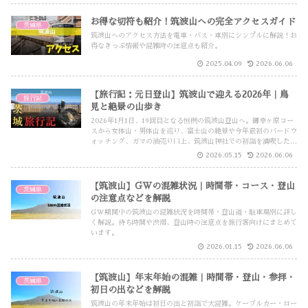
お得な切符も紹介！筑波山への完全アクセスガイド
茨城県
筑波山へのアクセス方法を電車・バス・車別にシンプルに解説！お
得なきっぷ情報や混雑時の注意点も紹介。
2025.04.09
2026.06.06
【旅行記：元日登山】筑波山で迎える2026年｜鳥
旅行記
見と絶景の山歩き
2026年1月1日、19回目となる恒例の筑波山登山へ。御幸ヶ原コー
スから女体山・男体山を巡り、富士山の絶景や今年最初のバードウ
ォッチング、ガマの油売り口上、筑波山神社での初詣を満喫した元
日旅行記です。
2026.05.15
2026.06.06
【筑波山】GWの混雑状況｜時間帯・コース・登山
茨城県
の注意点などを解説
GW期間中の筑波山の混雑状況を時間帯・登山道・駐車場別に詳し
く解説。待ち時間や渋滞、登山時の注意点を旅行客向けにまとめて
います。
2026.01.15
2026.06.06
【筑波山】年末年始の混雑｜時間帯・登山・参拝・
茨城県
初日の出などを解説
筑波山の年末年始は初日の出と初詣で大混雑。ケーブルカー・ロー