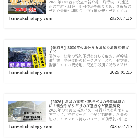
2026年のお盆に役立つ新幹線・飛行機・高速道
路の混雑・料金・割引情報を総まとめ。新幹線の
予約や最繁忙期料金、飛行機を安く予約するコ
ツ、高速道路の休日割引・深夜割引まで、損しな
2026.07.15
banzokubiology.com
い移動方法を分かりやすく解説します。
【先取り】2026年の夏休み＆お盆の混雑回避ガ
イド
夏休み・お盆の混雑予想を詳しく解説。新幹線・
飛行機・高速道路のピーク時間、渋滞回避方法、
混雑しやすい観光地、交通手段別の特徴まで旅行
者向けに分かりやすく紹介します。
2026.05.13
banzokubiology.com
【2026】お盆の高速・夜行バスの予約は早め
に！料金やギリギリの注意点など徹底解説
2026年のお盆に高速バス・夜行バスを利用する
方向けに、混雑ピーク、予約開始時期、料金の仕
組み、キャンセル待ちのコツ、直前予約の注意点
まで詳しく解説します。
2026.07.15
banzokubiology.com