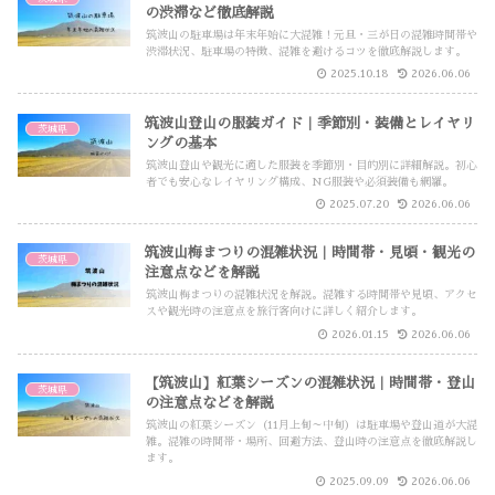
の渋滞など徹底解説
筑波山の駐車場は年末年始に大混雑！元旦・三が日の混雑時間帯や
渋滞状況、駐車場の特徴、混雑を避けるコツを徹底解説します。
2025.10.18
2026.06.06
筑波山登山の服装ガイド｜季節別・装備とレイヤリ
茨城県
ングの基本
筑波山登山や観光に適した服装を季節別・目的別に詳細解説。初心
者でも安心なレイヤリング構成、NG服装や必須装備も網羅。
2025.07.20
2026.06.06
筑波山梅まつりの混雑状況｜時間帯・見頃・観光の
茨城県
注意点などを解説
筑波山梅まつりの混雑状況を解説。混雑する時間帯や見頃、アクセ
スや観光時の注意点を旅行客向けに詳しく紹介します。
2026.01.15
2026.06.06
【筑波山】紅葉シーズンの混雑状況｜時間帯・登山
茨城県
の注意点などを解説
筑波山の紅葉シーズン（11月上旬～中旬）は駐車場や登山道が大混
雑。混雑の時間帯・場所、回避方法、登山時の注意点を徹底解説し
ます。
2025.09.09
2026.06.06