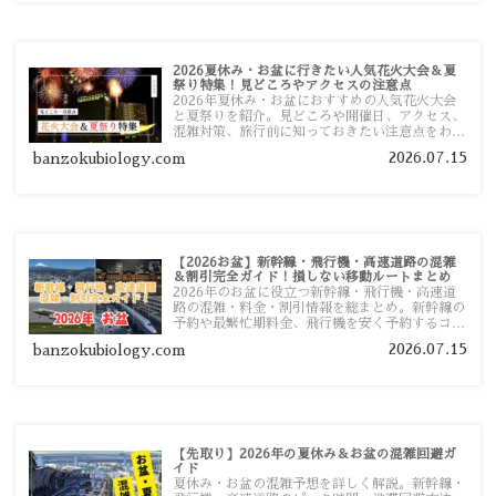
2026夏休み・お盆に行きたい人気花火大会＆夏
祭り特集！見どころやアクセスの注意点
2026年夏休み・お盆におすすめの人気花火大会
と夏祭りを紹介。見どころや開催日、アクセス、
混雑対策、旅行前に知っておきたい注意点をわか
りやすく解説します。
2026.07.15
banzokubiology.com
【2026お盆】新幹線・飛行機・高速道路の混雑
＆割引完全ガイド！損しない移動ルートまとめ
2026年のお盆に役立つ新幹線・飛行機・高速道
路の混雑・料金・割引情報を総まとめ。新幹線の
予約や最繁忙期料金、飛行機を安く予約するコ
ツ、高速道路の休日割引・深夜割引まで、損しな
2026.07.15
banzokubiology.com
い移動方法を分かりやすく解説します。
【先取り】2026年の夏休み＆お盆の混雑回避ガ
イド
夏休み・お盆の混雑予想を詳しく解説。新幹線・