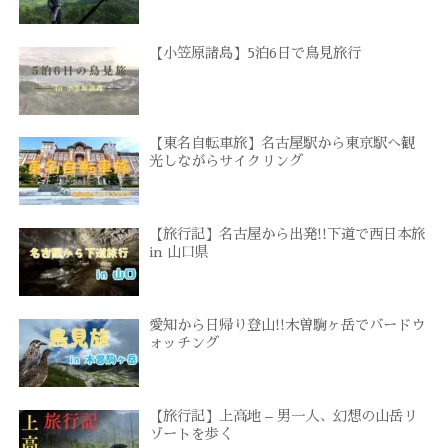
【小笠原諸島】5泊6日で鳥見旅行
【東名自転車旅】名古屋駅から東京駅へ観
光しながらサイクリング
【旅行記】名古屋から出発!!下道で西日本旅
in 山口県
愛知から日帰り登山!!木曽駒ヶ岳でバードウ
ォッチング
【旅行記】上高地 – 男一人、幻想の山岳リ
ゾートを歩く