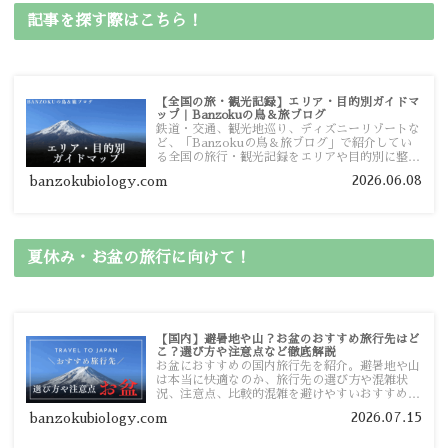
記事を探す際はこちら！
【全国の旅・観光記録】エリア・目的別ガイドマ
ップ｜Banzokuの鳥＆旅ブログ
鉄道・交通、観光地巡り、ディズニーリゾートな
ど、「Banzokuの鳥＆旅ブログ」で紹介してい
る全国の旅行・観光記録をエリアや目的別に整理
しました。あなたが行きたい場所の情報を、この
2026.06.08
banzokubiology.com
ガイドマップからスムーズに見つけていただけま
す。
夏休み・お盆の旅行に向けて！
【国内】避暑地や山？お盆のおすすめ旅行先はど
こ？選び方や注意点など徹底解説
お盆におすすめの国内旅行先を紹介。避暑地や山
は本当に快適なのか、旅行先の選び方や混雑状
況、注意点、比較的混雑を避けやすいおすすめス
ポットまで旅行前に役立つ情報を詳しく解説しま
2026.07.15
banzokubiology.com
す。