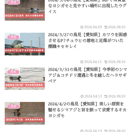
2024/3/24の鳥見【愛知県】MFでは貴重
鳥見
なヨシガモと見やすい場所に出現したウグ
イス
2024.04.09
2026.08.03
2024/3/27の鳥見【愛知県】カワウを困惑
鳥見
させるP7チュウヒの着地と足環がついた
標識キセキレイ
2024.04.11
2026.08.03
2024/3/31の鳥見【愛知県】今季初のシマ
鳥見
アジ＆コチドリ遭遇と冬を越したヘラサギ
ペア
2024.04.13
2026.08.03
2024/4/2の鳥見【愛知県】美しい眉斑を
鳥見
魅せるシマアジと首を振って求愛するオカ
ヨシガモ
2024.04.19
2026.08.03