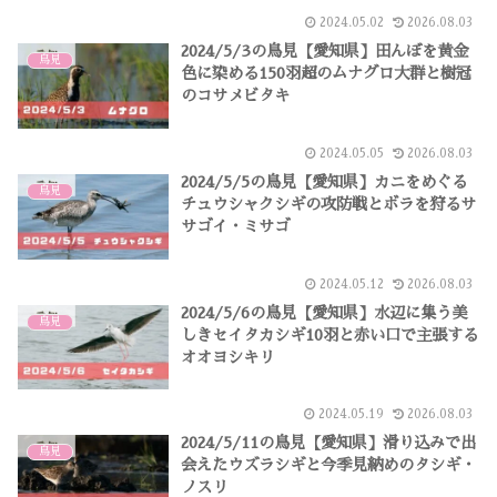
2024.05.02
2026.08.03
2024/5/3の鳥見【愛知県】田んぼを黄金
鳥見
色に染める150羽超のムナグロ大群と樹冠
のコサメビタキ
2024.05.05
2026.08.03
2024/5/5の鳥見【愛知県】カニをめぐる
鳥見
チュウシャクシギの攻防戦とボラを狩るサ
サゴイ・ミサゴ
2024.05.12
2026.08.03
2024/5/6の鳥見【愛知県】水辺に集う美
鳥見
しきセイタカシギ10羽と赤い口で主張する
オオヨシキリ
2024.05.19
2026.08.03
2024/5/11の鳥見【愛知県】滑り込みで出
鳥見
会えたウズラシギと今季見納めのタシギ・
ノスリ