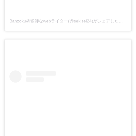
Banzoku@鷺師なwebライター(@sekisei24)がシェアした投稿