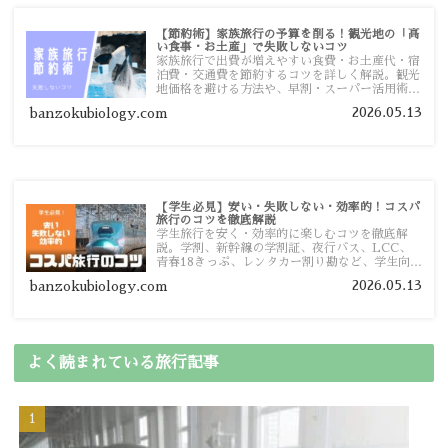
【節約術】家族旅行の予算を削る！観光地の「高
い食事・お土産」で失敗しないコツ
家族旅行で出費が増えやすい食費・お土産代・宿
泊費・交通費を節約するコツを詳しく解説。観光
地価格を避ける方法や、早割・スーパー活用術、
予算管理のポイントを紹介します。
2026.05.13
banzokubiology.com
【学生必見】安い・失敗しない・効率的！コスパ
旅行のコツを徹底解説
学生旅行を安く・効率的に楽しむコツを徹底解
説。学割、新幹線の学割証、夜行バス、LCC、
青春18きっぷ、レンタカー割り勘など、学生向け
の節約旅行術を詳しく紹介します。
2026.05.13
banzokubiology.com
よく読まれている旅行記事