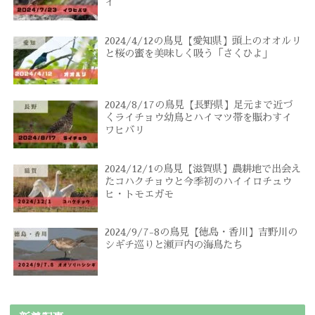
イ
2024/4/12の鳥見【愛知県】頭上のオオルリ
と桜の蜜を美味しく吸う「さくひよ」
2024/8/17の鳥見【長野県】足元まで近づ
くライチョウ幼鳥とハイマツ帯を賑わすイ
ワヒバリ
2024/12/1の鳥見【滋賀県】農耕地で出会え
たコハクチョウと今季初のハイイロチュウ
ヒ・トモエガモ
2024/9/7-8の鳥見【徳島・香川】吉野川の
シギチ巡りと瀬戸内の海鳥たち