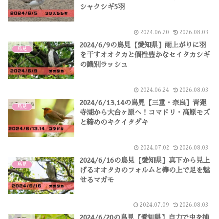
シャクシギ5羽
2024.06.20
2026.08.03
2024/6/9の鳥見【愛知県】雨上がりに羽
鳥見
を干すオオタカと個性豊かなセイタカシギ
の識別ラッシュ
2024.06.24
2026.08.03
2024/6/13,14の鳥見【三重・奈良】青蓮
鳥見
寺湖から大台ヶ原へ！コマドリ・高原モズ
と締めのキクイタダキ
2024.07.02
2026.08.03
2024/6/16の鳥見【愛知県】真下から見上
鳥見
げるオオタカのフォルムと棒の上で足を魅
せるマガモ
2024.07.09
2026.08.03
2024/6/20の鳥見【愛知県】自力で虫を捕