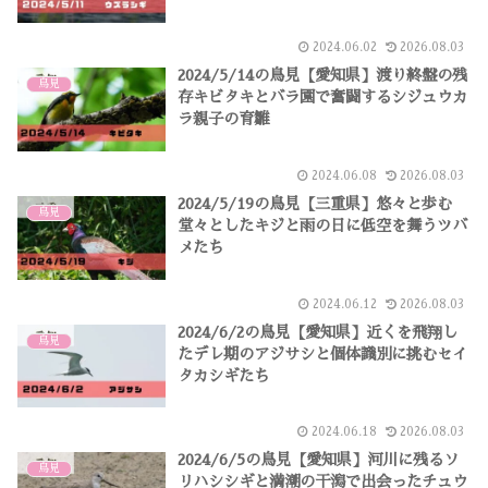
2024.06.02
2026.08.03
2024/5/14の鳥見【愛知県】渡り終盤の残
鳥見
存キビタキとバラ園で奮闘するシジュウカ
ラ親子の育雛
2024.06.08
2026.08.03
2024/5/19の鳥見【三重県】悠々と歩む
鳥見
堂々としたキジと雨の日に低空を舞うツバ
メたち
2024.06.12
2026.08.03
2024/6/2の鳥見【愛知県】近くを飛翔し
鳥見
たデレ期のアジサシと個体識別に挑むセイ
タカシギたち
2024.06.18
2026.08.03
2024/6/5の鳥見【愛知県】河川に残るソ
鳥見
リハシシギと満潮の干潟で出会ったチュウ