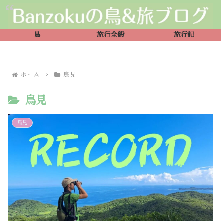
鳥
旅行全般
旅行記
ホーム
鳥見
鳥見
鳥見