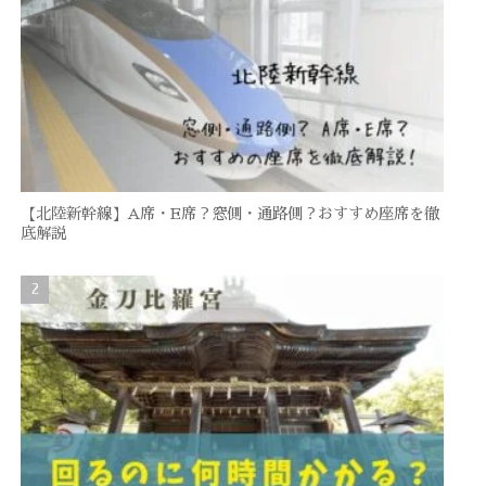
【北陸新幹線】A席・E席？窓側・通路側？おすすめ座席を徹
底解説