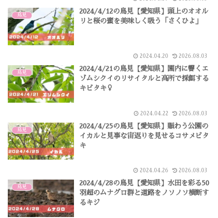
2024/4/12の鳥見【愛知県】頭上のオオル
鳥見
リと桜の蜜を美味しく吸う「さくひよ」
2024.04.20
2026.08.03
2024/4/21の鳥見【愛知県】園内に響くエ
鳥見
ゾムシクイのリサイタルと高所で採餌する
キビタキ♀
2024.04.22
2026.08.03
2024/4/25の鳥見【愛知県】賑わう公園の
鳥見
イカルと見事な宙返りを見せるコサメビタ
キ
2024.04.26
2026.08.03
2024/4/28の鳥見【愛知県】水田を彩る50
鳥見
羽超のムナグロ群と道路をノソノソ横断す
るキジ