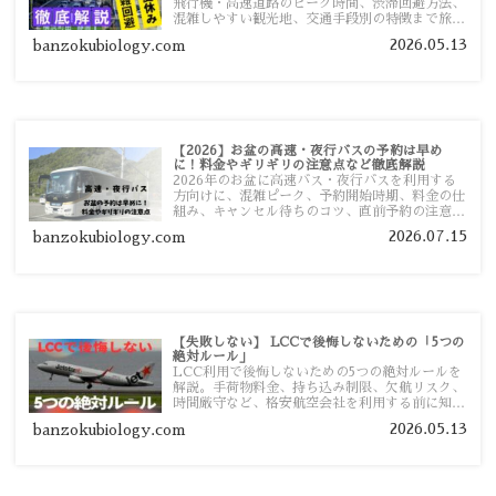
飛行機・高速道路のピーク時間、渋滞回避方法、
混雑しやすい観光地、交通手段別の特徴まで旅行
者向けに分かりやすく紹介します。
2026.05.13
banzokubiology.com
【2026】お盆の高速・夜行バスの予約は早め
に！料金やギリギリの注意点など徹底解説
2026年のお盆に高速バス・夜行バスを利用する
方向けに、混雑ピーク、予約開始時期、料金の仕
組み、キャンセル待ちのコツ、直前予約の注意点
まで詳しく解説します。
2026.07.15
banzokubiology.com
【失敗しない】 LCCで後悔しないための「5つの
絶対ルール」
LCC利用で後悔しないための5つの絶対ルールを
解説。手荷物料金、持ち込み制限、欠航リスク、
時間厳守など、格安航空会社を利用する前に知っ
ておきたい注意点を旅行者向けに詳しく紹介しま
2026.05.13
banzokubiology.com
す。