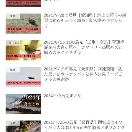
2024/9/20の鳥見【愛知県】地上で狩りの練
習に励むチュウヒ幼鳥と防波堤のキアシシ
ギ
2024/6/13,14の鳥見【三重・奈良】青蓮寺
湖から大台ヶ原へ！コマドリ・高原モズと
締めのキクイタダキ
2024/9/19の鳥見【愛知県】高速飛翔に挑
んだショウドウツバメと林内に集うエゾビ
タキ大感謝祭
2024年の鳥見まとめ
2024/7/23の鳥見【長野県】御嶽山のイワ
ヒバリ大合唱と30cm先で囀るメボソムシク