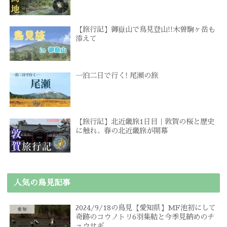
【旅行記】御嶽山で鳥見登山!!木曽駒ヶ岳も
添えて
一泊二日で行く! 尾瀬の旅
【旅行記】北近畿旅1日目｜敦賀の桜と歴史
に触れ、春の北近畿旅が開幕
人気の鳥見記事
2024/9/18の鳥見【愛知県】MF池初にして
奇跡のコウノトリ6羽集結と今季見納めのチ
ュウサギ