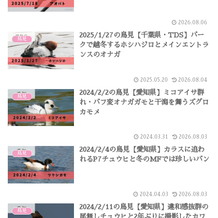
2026.08.06
2025/1/27の鳥見【千葉県・TDS】パー
鳥見
クで越冬するホシハジロとメインエントラ
ンスのオナガ
2025.05.20
2026.08.04
2024/2/2の鳥見【愛知県】ミコアイサ群
鳥見
れ・バフ変オナガガモと干潟を舞うズグロ
カモメ
2024.03.31
2026.08.03
2024/2/4の鳥見【愛知県】カラスに追わ
鳥見
れるP7チュウヒと冬のMFでは珍しいバン
2024.04.03
2026.08.03
2024/2/11の鳥見【愛知県】違和感抜群の
鳥見
尾無しチュウヒと2年ぶりに撮影したカワ