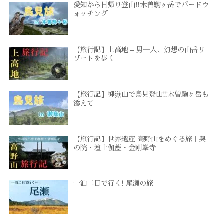
愛知から日帰り登山!!木曽駒ヶ岳でバードウ
ォッチング
【旅行記】上高地 – 男一人、幻想の山岳リ
ゾートを歩く
【旅行記】御嶽山で鳥見登山!!木曽駒ヶ岳も
添えて
【旅行記】世界遺産 高野山をめぐる旅｜奥
の院・壇上伽藍・金剛峯寺
一泊二日で行く! 尾瀬の旅