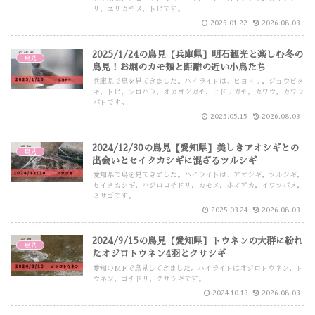
リ，ユリカモメ，トビです。
2025.01.22
2026.08.03
2025/1/24の鳥見【兵庫県】明石観光と楽しむ冬の
鳥見
鳥見！お堀のカモ類と距離の近い小鳥たち
兵庫県で鳥を見てきました。ハイライトは、ヒヨドリ，ジョウビタ
キ，トビ，シロハラ，オカヨシガモ，ヒドリガモ，カワウ，カワラ
バトです。
2025.05.15
2026.08.03
2024/12/30の鳥見【愛知県】美しきアオシギとの
鳥見
出会いとセイタカシギに混ざるツルシギ
愛知県で鳥を見てきました。ハイライトは、アオシギ，ツルシギ，
セイタカシギ，ハジロコチドリ，カモメ，ホオアカ，イワツバメ，
ミサゴです。
2025.03.24
2026.08.03
2024/9/15の鳥見【愛知県】トウネンの大群に紛れ
鳥見
たオジロトウネン4羽とクサシギ
愛知のMFで鳥見してきました。ハイライトはオジロトウネン，ト
ウネン，コチドリ，クサシギです。
2024.10.13
2026.08.03