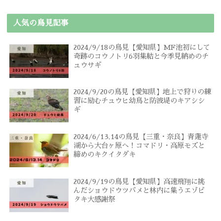
人気の鳥見記事
2024/9/18の鳥見【愛知県】MF池初にして
奇跡のコウノトリ6羽集結と今季見納めのチ
ュウサギ
2024/9/20の鳥見【愛知県】地上で狩りの練
習に励むチュウヒ幼鳥と防波堤のキアシシ
ギ
2024/6/13,14の鳥見【三重・奈良】青蓮寺
湖から大台ヶ原へ！コマドリ・高原モズと
締めのキクイタダキ
2024/9/19の鳥見【愛知県】高速飛翔に挑
んだショウドウツバメと林内に集うエゾビ
タキ大感謝祭