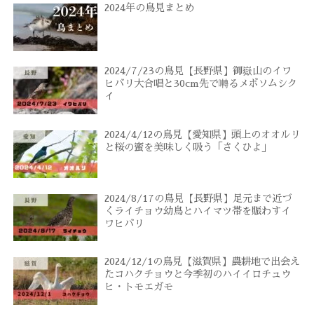
2024年の鳥見まとめ
2024/7/23の鳥見【長野県】御嶽山のイワ
ヒバリ大合唱と30cm先で囀るメボソムシク
イ
2024/4/12の鳥見【愛知県】頭上のオオルリ
と桜の蜜を美味しく吸う「さくひよ」
2024/8/17の鳥見【長野県】足元まで近づ
くライチョウ幼鳥とハイマツ帯を賑わすイ
ワヒバリ
2024/12/1の鳥見【滋賀県】農耕地で出会え
たコハクチョウと今季初のハイイロチュウ
ヒ・トモエガモ