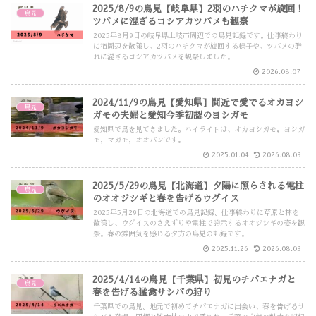
2025/8/9の鳥見【岐阜県】2羽のハチクマが旋回！
鳥見
ツバメに混ざるコシアカツバメも観察
2025年8月9日の岐阜県土岐市周辺での鳥見記録です。仕事終わり
に宿周辺を散策し、2羽のハチクマが旋回する様子や、ツバメの群
れに混ざるコシアカツバメを観察しました。
2026.08.07
2024/11/9の鳥見【愛知県】間近で愛でるオカヨシ
鳥見
ガモの夫婦と愛知今季初認のヨシガモ
愛知県で鳥を見てきました。ハイライトは、オカヨシガモ，ヨシガ
モ，マガモ，オオバンです。
2025.01.04
2026.08.03
2025/5/29の鳥見【北海道】夕陽に照らされる電柱
鳥見
のオオジシギと春を告げるウグイス
2025年5月29日の北海道での鳥見記録。仕事終わりに草原と林を
散策し、ウグイスのさえずりや電柱で誇示するオオジシギの姿を観
察。春の雰囲気を感じる夕方の鳥見の記録です。
2025.11.26
2026.08.03
2025/4/14の鳥見【千葉県】初見のチバエナガと
鳥見
春を告げる猛禽サシバの狩り
千葉県での鳥見。地元で初めてチバエナガに出会い、春を告げるサ