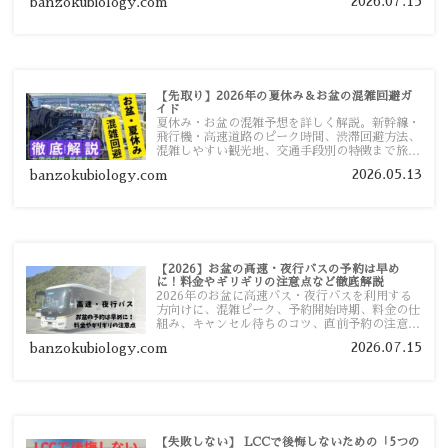
2026.07.15
banzokubiology.com
い移動方法を分かりやすく解説します。
【先取り】2026年の夏休み＆お盆の混雑回避ガ
イド
夏休み・お盆の混雑予想を詳しく解説。新幹線・
飛行機・高速道路のピーク時間、渋滞回避方法、
混雑しやすい観光地、交通手段別の特徴まで旅行
者向けに分かりやすく紹介します。
2026.05.13
banzokubiology.com
【2026】お盆の高速・夜行バスの予約は早め
に！料金やギリギリの注意点など徹底解説
2026年のお盆に高速バス・夜行バスを利用する
方向けに、混雑ピーク、予約開始時期、料金の仕
組み、キャンセル待ちのコツ、直前予約の注意点
まで詳しく解説します。
2026.07.15
banzokubiology.com
【失敗しない】 LCCで後悔しないための「5つの