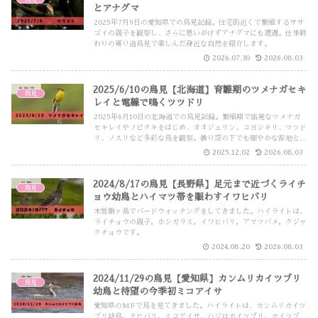
とアナグマ
2025年7月9日の愛知県での鳥見記録。住宅街近くで繁殖するササ
ゴイの親子を観察し、さらに思いがけずアナグマにも遭遇。仕事終
わりの寄り道鳥見で楽しんだ身近な自然を紹介します。
2026.07.30
2026.08.03
2025/6/10の鳥見【北海道】育雛期のツメナガセキ
鳥見
レイと電線で鳴くツツドリ
2025年6月10日の北海道での鳥見記録。繁殖期で活発なツメナガ
セキレイやノビタキをはじめ、オオジュリン、コヨシキリ、ツツド
リ、ノスリなど多彩な鳥を観察。曇り空の下でも賑やかな湿地と草
原の一日を紹介します。
2025.12.02
2026.08.03
2024/8/17の鳥見【長野県】足元まで近づくライチ
鳥見
ョウ幼鳥とハイマツ帯を賑わすイワヒバリ
木曽駒ヶ岳でバードウォッチングをしてきました。ハイライトは、
ライチョウの親子，ホシガラス，イワヒバリ，アマツバメ，クジャ
クチョウです。
2024.08.20
2026.08.03
2024/11/29の鳥見【愛知県】カンムリカイツブリ
鳥見
幼鳥と待望の今季初ミコアイサ
愛知県のMFで鳥を見てきました。ハイライトは、カンムリカイツ
ブリ幼鳥，タヒバリ，ミコアイサ，ハジロカイツブリ，カイツブ