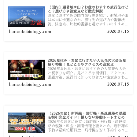
【国内】避暑地や山？お盆のおすすめ旅行先はど
こ？選び方や注意点など徹底解説
お盆におすすめの国内旅行先を紹介。避暑地や山
は本当に快適なのか、旅行先の選び方や混雑状
況、注意点、比較的混雑を避けやすいおすすめス
ポットまで旅行前に役立つ情報を詳しく解説しま
2026.07.15
banzokubiology.com
す。
2026夏休み・お盆に行きたい人気花火大会＆夏
祭り特集！見どころやアクセスの注意点
2026年夏休み・お盆におすすめの人気花火大会
と夏祭りを紹介。見どころや開催日、アクセス、
混雑対策、旅行前に知っておきたい注意点をわか
りやすく解説します。
2026.07.15
banzokubiology.com
【2026お盆】新幹線・飛行機・高速道路の混雑
＆割引完全ガイド！損しない移動ルートまとめ
2026年のお盆に役立つ新幹線・飛行機・高速道
路の混雑・料金・割引情報を総まとめ。新幹線の
予約や最繁忙期料金、飛行機を安く予約するコ
ツ、高速道路の休日割引・深夜割引まで、損しな