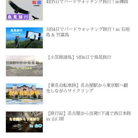
4泊5日でバードウォッチング旅行 ! in韓国
3泊4日でバードウォッチング旅行 ! in 石垣
島 & 竹富島
【小笠原諸島】5泊6日で鳥見旅行
【東名自転車旅】名古屋駅から東京駅へ観
光しながらサイクリング
【旅行記】名古屋から出発!!下道で西日本旅
in 山口県