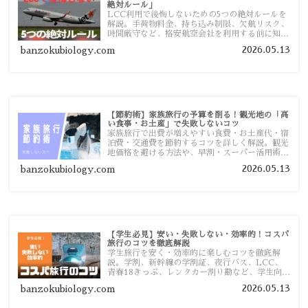
絶対ルール」
LCC利用で後悔しないための5つの絶対ルールを
解説。手荷物料金、持ち込み制限、欠航リスク、
時間厳守など、格安航空会社を利用する前に知っ
ておきたい注意点を旅行者向けに詳しく紹介しま
2026.05.13
banzokubiology.com
す。
【節約術】家族旅行の予算を削る！観光地の「高
い食事・お土産」で失敗しないコツ
家族旅行で出費が増えやすい食費・お土産代・宿
泊費・交通費を節約するコツを詳しく解説。観光
地価格を避ける方法や、早割・スーパー活用術、
予算管理のポイントを紹介します。
2026.05.13
banzokubiology.com
【学生必見】安い・失敗しない・効率的！コスパ
旅行のコツを徹底解説
学生旅行を安く・効率的に楽しむコツを徹底解
説。学割、新幹線の学割証、夜行バス、LCC、
青春18きっぷ、レンタカー割り勘など、学生向け
の節約旅行術を詳しく紹介します。
2026.05.13
banzokubiology.com