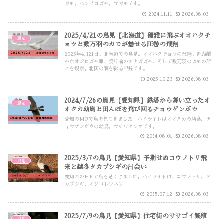
ガモ，ハシビロガモ，マガモです。
2024.11.11
2026.08.03
2025/4/21の鳥見【北海道】優雅に飛ぶオオハクチ
鳥見
ョウと数万羽のカモが魅せる圧巻の飛翔
2025年4月21日、北海道での鳥見。オオハクチョウの飛翔、近距離
のホオジロガモ雌、渡り前のオナガガモ、そして数万羽のカモの群
れを観察。北国の春を彩る記録です。
2025.10.23
2026.08.03
2024/7/26の鳥見【愛知県】鉄塔から舞い立ったオ
鳥見
オタカ幼鳥と田んぼを飛び回るチョウゲンボウ
愛知のMFで鳥を見てきました。ハイライトはオオタカの幼鳥，チ
ョウゲンボウの幼鳥，ウチワヤンマです。
2024.08.01
2026.08.03
2025/3/7の鳥見【愛知県】予期せぬコウノトリ飛
鳥見
来と越冬タカブシギの出会い
愛知県のMFで鳥を見てきました。ハイライトは、コウノトリ，タ
カブシギ，オジロトウネン。
2025.07.12
2026.08.03
2025/7/9の鳥見【愛知県】住宅街のササゴイ繁殖
鳥見