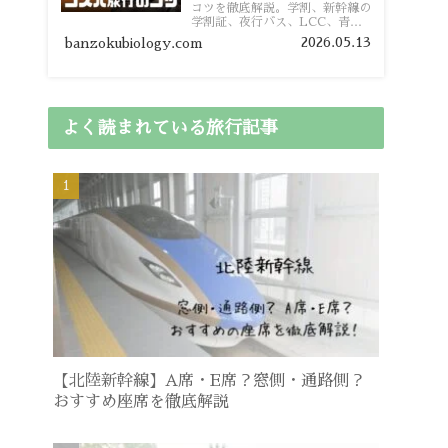
コツを徹底解説。学割、新幹線の
学割証、夜行バス、LCC、青春
18きっぷ、レンタカー割り勘な
2026.05.13
banzokubiology.com
ど、学生向けの節約旅行術を詳し
く紹介します。
よく読まれている旅行記事
【北陸新幹線】A席・E席？窓側・通路側？
おすすめ座席を徹底解説