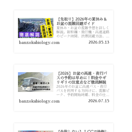
【先取り】2026年の夏休み＆
お盆の混雑回避ガイド
夏休み・お盆の混雑予想を詳しく
解説。新幹線・飛行機・高速道路
のピーク時間、渋滞回避方法、混
雑しやすい観光地、交通手段別の
2026.05.13
banzokubiology.com
特徴まで旅行者向けに分かりやす
く紹介します。
【2026】お盆の高速・夜行バ
スの予約は早めに！料金やギ
リギリの注意点など徹底解説
2026年のお盆に高速バス・夜行
バスを利用する方向けに、混雑ピ
ーク、予約開始時期、料金の仕組
み、キャンセル待ちのコツ、直前
2026.07.15
banzokubiology.com
予約の注意点まで詳しく解説しま
す。
【失敗しない】 LCCで後悔し