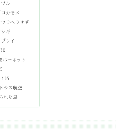
ナヅル
グロカモメ
ロツラヘラサギ
マシギ
スプレイ
30
18ホーネット
5
-135
トラス航空
られた鳥