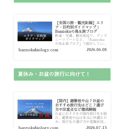
【全国の旅・観光記録】エリ
ア・目的別ガイドマップ｜
Banzokuの鳥＆旅ブログ
鉄道・交通、観光地巡り、ディズ
ニーリゾートなど、「Banzoku
の鳥＆旅ブログ」で紹介している
全国の旅行・観光記録をエリアや
2026.06.08
banzokubiology.com
目的別に整理しました。あなたが
行きたい場所の情報を、このガイ
ドマップからスムーズに見つけて
いただけます。
夏休み・お盆の旅行に向けて！
【国内】避暑地や山？お盆の
おすすめ旅行先はどこ？選び
方や注意点など徹底解説
お盆におすすめの国内旅行先を紹
介。避暑地や山は本当に快適なの
か、旅行先の選び方や混雑状況、
注意点、比較的混雑を避けやすい
2026.07.15
banzokubiology.com