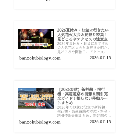
おすすめスポットまで旅行前に役
立つ情報を詳しく解説します。
2026夏休み・お盆に行きたい
人気花火大会＆夏祭り特集！
見どころやアクセスの注意点
2026年夏休み・お盆におすすめ
の人気花火大会と夏祭りを紹介。
見どころや開催日、アクセス、混
雑対策、旅行前に知っておきたい
2026.07.15
banzokubiology.com
注意点をわかりやすく解説しま
す。
【2026お盆】新幹線・飛行
機・高速道路の混雑＆割引完
全ガイド！損しない移動ルー
トまとめ
2026年のお盆に役立つ新幹線・
飛行機・高速道路の混雑・料金・
割引情報を総まとめ。新幹線の予
約や最繁忙期料金、飛行機を安く
2026.07.15
banzokubiology.com
予約するコツ、高速道路の休日割
引・深夜割引まで、損しない移動
方法を分かりやすく解説します。