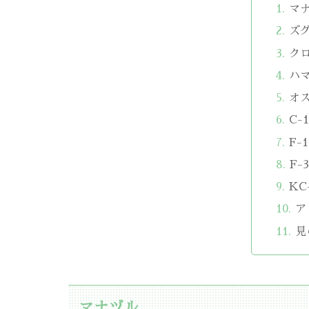
マ
ズ
ク
ハ
オ
C-1
F-
F-3
KC
ア
見
マナヅル