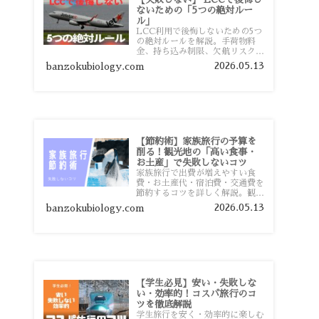
ないための「5つの絶対ルー
ル」
LCC利用で後悔しないための5つ
の絶対ルールを解説。手荷物料
金、持ち込み制限、欠航リスク、
時間厳守など、格安航空会社を利
2026.05.13
banzokubiology.com
用する前に知っておきたい注意点
を旅行者向けに詳しく紹介しま
す。
【節約術】家族旅行の予算を
削る！観光地の「高い食事・
お土産」で失敗しないコツ
家族旅行で出費が増えやすい食
費・お土産代・宿泊費・交通費を
節約するコツを詳しく解説。観光
地価格を避ける方法や、早割・ス
2026.05.13
banzokubiology.com
ーパー活用術、予算管理のポイン
トを紹介します。
【学生必見】安い・失敗しな
い・効率的！コスパ旅行のコ
ツを徹底解説
学生旅行を安く・効率的に楽しむ