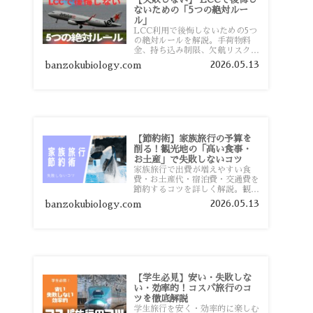
ないための「5つの絶対ルー
ル」
LCC利用で後悔しないための5つ
の絶対ルールを解説。手荷物料
金、持ち込み制限、欠航リスク、
時間厳守など、格安航空会社を利
2026.05.13
banzokubiology.com
用する前に知っておきたい注意点
を旅行者向けに詳しく紹介しま
す。
【節約術】家族旅行の予算を
削る！観光地の「高い食事・
お土産」で失敗しないコツ
家族旅行で出費が増えやすい食
費・お土産代・宿泊費・交通費を
節約するコツを詳しく解説。観光
地価格を避ける方法や、早割・ス
2026.05.13
banzokubiology.com
ーパー活用術、予算管理のポイン
トを紹介します。
【学生必見】安い・失敗しな
い・効率的！コスパ旅行のコ
ツを徹底解説
学生旅行を安く・効率的に楽しむ