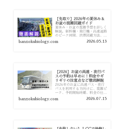
【先取り】2026年の夏休み＆
お盆の混雑回避ガイド
夏休み・お盆の混雑予想を詳しく
解説。新幹線・飛行機・高速道路
のピーク時間、渋滞回避方法、混
雑しやすい観光地、交通手段別の
2026.05.13
banzokubiology.com
特徴まで旅行者向けに分かりやす
く紹介します。
【2026】お盆の高速・夜行バ
スの予約は早めに！料金やギ
リギリの注意点など徹底解説
2026年のお盆に高速バス・夜行
バスを利用する方向けに、混雑ピ
ーク、予約開始時期、料金の仕組
み、キャンセル待ちのコツ、直前
2026.07.15
banzokubiology.com
予約の注意点まで詳しく解説しま
す。
【失敗しない】 LCCで後悔し