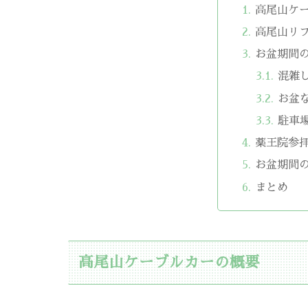
高尾山ケ
高尾山リ
お盆期間
混雑
お盆
駐車
薬王院参
お盆期間
まとめ
高尾山ケーブルカーの概要