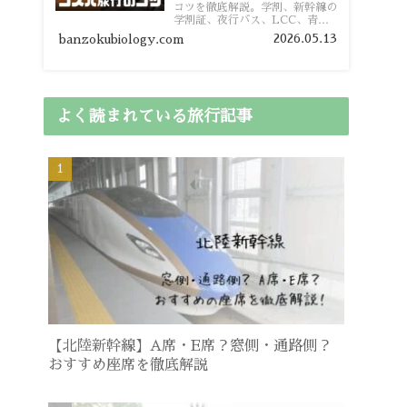
コツを徹底解説。学割、新幹線の
学割証、夜行バス、LCC、青春
18きっぷ、レンタカー割り勘な
2026.05.13
banzokubiology.com
ど、学生向けの節約旅行術を詳し
く紹介します。
よく読まれている旅行記事
【北陸新幹線】A席・E席？窓側・通路側？
おすすめ座席を徹底解説