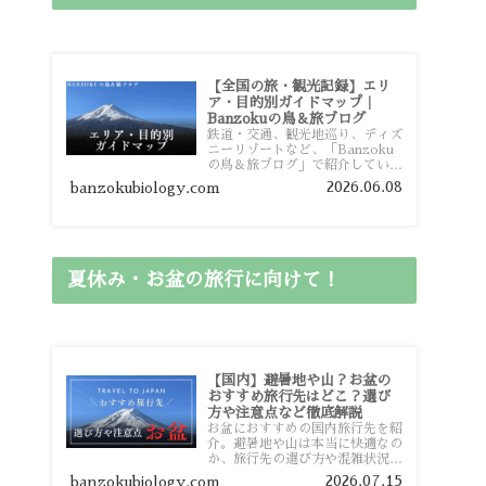
【全国の旅・観光記録】エリ
ア・目的別ガイドマップ｜
Banzokuの鳥＆旅ブログ
鉄道・交通、観光地巡り、ディズ
ニーリゾートなど、「Banzoku
の鳥＆旅ブログ」で紹介している
全国の旅行・観光記録をエリアや
2026.06.08
banzokubiology.com
目的別に整理しました。あなたが
行きたい場所の情報を、このガイ
ドマップからスムーズに見つけて
いただけます。
夏休み・お盆の旅行に向けて！
【国内】避暑地や山？お盆の
おすすめ旅行先はどこ？選び
方や注意点など徹底解説
お盆におすすめの国内旅行先を紹
介。避暑地や山は本当に快適なの
か、旅行先の選び方や混雑状況、
注意点、比較的混雑を避けやすい
2026.07.15
banzokubiology.com