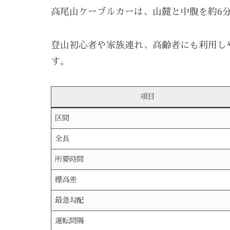
高尾山ケーブルカーは、山麓と中腹を約6
登山初心者や家族連れ、高齢者にも利用し
す。
項目
区間
全長
所要時間
標高差
最急勾配
運転間隔