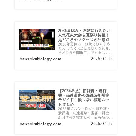
おすすめスポットまで旅行前に役
立つ情報を詳しく解説します。
2026夏休み・お盆に行きたい
人気花火大会＆夏祭り特集！
見どころやアクセスの注意点
2026年夏休み・お盆におすすめ
の人気花火大会と夏祭りを紹介。
見どころや開催日、アクセス、混
雑対策、旅行前に知っておきたい
2026.07.15
banzokubiology.com
注意点をわかりやすく解説しま
す。
【2026お盆】新幹線・飛行
機・高速道路の混雑＆割引完
全ガイド！損しない移動ルー
トまとめ
2026年のお盆に役立つ新幹線・
飛行機・高速道路の混雑・料金・
割引情報を総まとめ。新幹線の予
約や最繁忙期料金、飛行機を安く
2026.07.15
banzokubiology.com
予約するコツ、高速道路の休日割
引・深夜割引まで、損しない移動
方法を分かりやすく解説します。