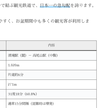
分で結ぶ観光鉄道で、
日本一の急勾配
を誇ります。
やすく、お盆期間中も多くの観光客が利用しま
内容
清滝駅（麓）－ 高尾山駅（中腹）
1,020m
片道約6分
271m
31度18分（60.8%）
通常15分間隔（混雑時は増発）