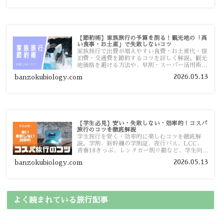
【節約術】家族旅行の予算を削る！観光地の「高
い食事・お土産」で失敗しないコツ
家族旅行で出費が増えやすい食費・お土産代・宿
泊費・交通費を節約するコツを詳しく解説。観光
地価格を避ける方法や、早割・スーパー活用術、
予算管理のポイントを紹介します。
2026.05.13
banzokubiology.com
【学生必見】安い・失敗しない・効率的！コスパ
旅行のコツを徹底解説
学生旅行を安く・効率的に楽しむコツを徹底解
説。学割、新幹線の学割証、夜行バス、LCC、
青春18きっぷ、レンタカー割り勘など、学生向け
の節約旅行術を詳しく紹介します。
2026.05.13
banzokubiology.com
よく読まれている旅行記事