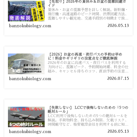
【先取り】2026年の夏休み＆お盆の混雑回避ガ
イド
夏休み・お盆の混雑予想を詳しく解説。新幹線・
飛行機・高速道路のピーク時間、渋滞回避方法、
混雑しやすい観光地、交通手段別の特徴まで旅行
者向けに分かりやすく紹介します。
2026.05.13
banzokubiology.com
【2026】お盆の高速・夜行バスの予約は早め
に！料金やギリギリの注意点など徹底解説
2026年のお盆に高速バス・夜行バスを利用する
方向けに、混雑ピーク、予約開始時期、料金の仕
組み、キャンセル待ちのコツ、直前予約の注意点
まで詳しく解説します。
2026.07.15
banzokubiology.com
【失敗しない】 LCCで後悔しないための「5つの
絶対ルール」
LCC利用で後悔しないための5つの絶対ルールを
解説。手荷物料金、持ち込み制限、欠航リスク、
時間厳守など、格安航空会社を利用する前に知っ
ておきたい注意点を旅行者向けに詳しく紹介しま
2026.05.13
banzokubiology.com
す。