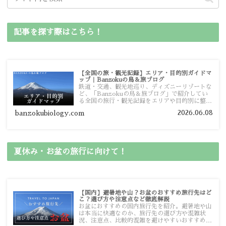
記事を探す際はこちら！
【全国の旅・観光記録】エリア・目的別ガイドマ
ップ｜Banzokuの鳥＆旅ブログ
鉄道・交通、観光地巡り、ディズニーリゾートな
ど、「Banzokuの鳥＆旅ブログ」で紹介してい
る全国の旅行・観光記録をエリアや目的別に整理
しました。あなたが行きたい場所の情報を、この
2026.06.08
banzokubiology.com
ガイドマップからスムーズに見つけていただけま
す。
夏休み・お盆の旅行に向けて！
【国内】避暑地や山？お盆のおすすめ旅行先はど
こ？選び方や注意点など徹底解説
お盆におすすめの国内旅行先を紹介。避暑地や山
は本当に快適なのか、旅行先の選び方や混雑状
況、注意点、比較的混雑を避けやすいおすすめス