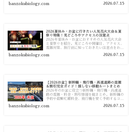
ポットまで旅行前に役立つ情報を詳しく解説しま
2026.07.15
banzokubiology.com
す。
2026夏休み・お盆に行きたい人気花火大会＆夏
祭り特集！見どころやアクセスの注意点
2026年夏休み・お盆におすすめの人気花火大会
と夏祭りを紹介。見どころや開催日、アクセス、
混雑対策、旅行前に知っておきたい注意点をわか
りやすく解説します。
2026.07.15
banzokubiology.com
【2026お盆】新幹線・飛行機・高速道路の混雑
＆割引完全ガイド！損しない移動ルートまとめ
2026年のお盆に役立つ新幹線・飛行機・高速道
路の混雑・料金・割引情報を総まとめ。新幹線の
予約や最繁忙期料金、飛行機を安く予約するコ
ツ、高速道路の休日割引・深夜割引まで、損しな
2026.07.15
banzokubiology.com
い移動方法を分かりやすく解説します。