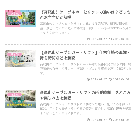
【高尾山】ケーブルカーとリフトの違いは？どっち
東京都
がおすすめか解説
高尾山のケーブルカーとリフトの違いを徹底解説。所要時間や料
金、景色、向いている人の特徴を比較し、どっちがおすすめか分か
りやすく紹介します。
2026.01.27
2026.06.07
【高尾山ケーブルカー・リフト】年末年始の混雑・
東京都
待ち時間などを解説
高尾山ケーブルカー・リフトの年末年始の混雑状況や待ち時間、終
夜運転の有無、初日の出・初詣シーズンの注意点を詳しく解説しま
す。
2026.01.27
2026.06.07
高尾山ケーブルカー・リフトの所要時間｜見どころ
東京都
や楽しみ方を解説
高尾山ケーブルカーとリフトの所要時間や違い、見どころを詳しく
解説。目的別の観光プランや料金情報も紹介し、高尾山観光を効率
よく楽しむためのガイドです。
2026.01.27
2026.06.07