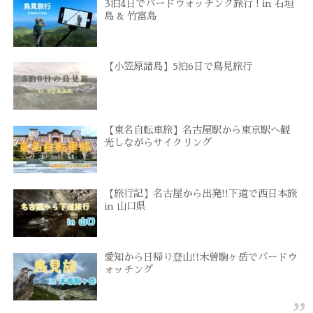
3泊4日でバードウォッチング旅行 ! in 石垣
島 & 竹富島
【小笠原諸島】5泊6日で鳥見旅行
【東名自転車旅】名古屋駅から東京駅へ観
光しながらサイクリング
【旅行記】名古屋から出発!!下道で西日本旅
in 山口県
愛知から日帰り登山!!木曽駒ヶ岳でバードウ
ォッチング