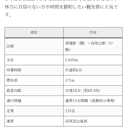
体力に自信のない方や時間を節約したい観光客に人気で
す。
項目
内容
清滝駅（麓）〜高尾山駅（中
区間
腹）
全長
1,020m
所要時間
片道約6分
標高差
271m
最急勾配
31度18分（約60.8%）
運行間隔
通常15分間隔（混雑時は増発）
定員
135名
運営
高尾登山電鉄