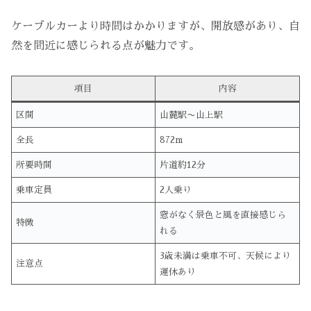
ケーブルカーより時間はかかりますが、開放感があり、自
然を間近に感じられる点が魅力です。
項目
内容
区間
山麓駅〜山上駅
全長
872m
所要時間
片道約12分
乗車定員
2人乗り
窓がなく景色と風を直接感じら
特徴
れる
3歳未満は乗車不可、天候により
注意点
運休あり