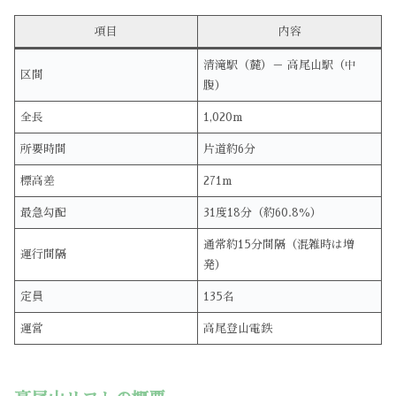
項目
内容
清滝駅（麓）－ 高尾山駅（中
区間
腹）
全長
1,020m
所要時間
片道約6分
標高差
271m
最急勾配
31度18分（約60.8％）
通常約15分間隔（混雑時は増
運行間隔
発）
定員
135名
運営
高尾登山電鉄