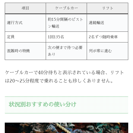
項目
ケーブルカー
リフト
約15分間隔のピスト
運行方式
連続輸送
ン輸送
定員
1回135名
2名ずつ随時乗車
次の便まで待つ必要
混雑時の特徴
列が常に進む
あり
ケーブルカーで40分待ちと表示されている場合、リフト
は20〜25分程度で乗れることも珍しくありません。
状況別おすすめの使い分け