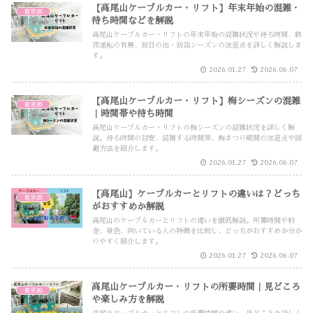
【高尾山ケーブルカー・リフト】年末年始の混雑・
東京都
待ち時間などを解説
高尾山ケーブルカー・リフトの年末年始の混雑状況や待ち時間、終
夜運転の有無、初日の出・初詣シーズンの注意点を詳しく解説しま
す。
2026.01.27
2026.06.07
【高尾山ケーブルカー・リフト】梅シーズンの混雑
東京都
｜時間帯や待ち時間
高尾山ケーブルカー・リフトの梅シーズンの混雑状況を詳しく解
説。待ち時間の目安、混雑する時間帯、梅まつり期間の注意点や回
避方法を紹介します。
2026.01.27
2026.06.07
【高尾山】ケーブルカーとリフトの違いは？どっち
東京都
がおすすめか解説
高尾山のケーブルカーとリフトの違いを徹底解説。所要時間や料
金、景色、向いている人の特徴を比較し、どっちがおすすめか分か
りやすく紹介します。
2026.01.27
2026.06.07
高尾山ケーブルカー・リフトの所要時間｜見どころ
東京都
や楽しみ方を解説