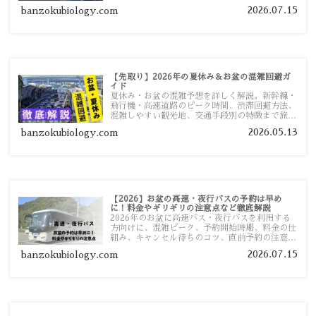
ツ、高速道路の休日割引・深夜割引まで、損しな
2026.07.15
banzokubiology.com
い移動方法を分かりやすく解説します。
【先取り】2026年の夏休み＆お盆の混雑回避ガ
イド
夏休み・お盆の混雑予想を詳しく解説。新幹線・
飛行機・高速道路のピーク時間、渋滞回避方法、
混雑しやすい観光地、交通手段別の特徴まで旅行
者向けに分かりやすく紹介します。
2026.05.13
banzokubiology.com
【2026】お盆の高速・夜行バスの予約は早め
に！料金やギリギリの注意点など徹底解説
2026年のお盆に高速バス・夜行バスを利用する
方向けに、混雑ピーク、予約開始時期、料金の仕
組み、キャンセル待ちのコツ、直前予約の注意点
まで詳しく解説します。
2026.07.15
banzokubiology.com