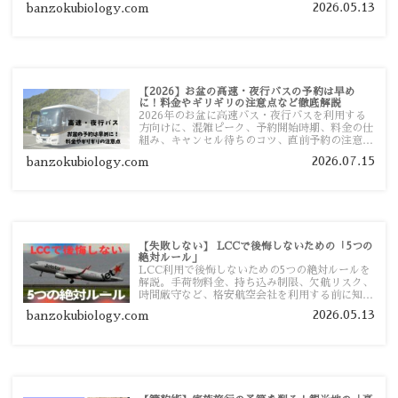
2026.05.13
banzokubiology.com
【2026】お盆の高速・夜行バスの予約は早め
に！料金やギリギリの注意点など徹底解説
2026年のお盆に高速バス・夜行バスを利用する
方向けに、混雑ピーク、予約開始時期、料金の仕
組み、キャンセル待ちのコツ、直前予約の注意点
まで詳しく解説します。
2026.07.15
banzokubiology.com
【失敗しない】 LCCで後悔しないための「5つの
絶対ルール」
LCC利用で後悔しないための5つの絶対ルールを
解説。手荷物料金、持ち込み制限、欠航リスク、
時間厳守など、格安航空会社を利用する前に知っ
ておきたい注意点を旅行者向けに詳しく紹介しま
2026.05.13
banzokubiology.com
す。