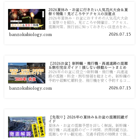
2026夏休み・お盆に行きたい人気花火大会＆夏
祭り特集！見どころやアクセスの注意点
2026年夏休み・お盆におすすめの人気花火大会
と夏祭りを紹介。見どころや開催日、アクセス、
混雑対策、旅行前に知っておきたい注意点をわか
りやすく解説します。
2026.07.15
banzokubiology.com
【2026お盆】新幹線・飛行機・高速道路の混雑
＆割引完全ガイド！損しない移動ルートまとめ
2026年のお盆に役立つ新幹線・飛行機・高速道
路の混雑・料金・割引情報を総まとめ。新幹線の
予約や最繁忙期料金、飛行機を安く予約するコ
ツ、高速道路の休日割引・深夜割引まで、損しな
2026.07.15
banzokubiology.com
い移動方法を分かりやすく解説します。
【先取り】2026年の夏休み＆お盆の混雑回避ガ
イド
夏休み・お盆の混雑予想を詳しく解説。新幹線・
飛行機・高速道路のピーク時間、渋滞回避方法、
混雑しやすい観光地、交通手段別の特徴まで旅行
者向けに分かりやすく紹介します。