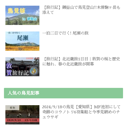
【旅行記】御嶽山で鳥見登山!!木曽駒ヶ岳も
添えて
一泊二日で行く! 尾瀬の旅
【旅行記】北近畿旅1日目｜敦賀の桜と歴史
に触れ、春の北近畿旅が開幕
人気の鳥見記事
2024/9/18の鳥見【愛知県】MF池初にして
奇跡のコウノトリ6羽集結と今季見納めのチ
ュウサギ