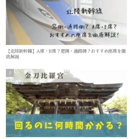
【北陸新幹線】A席・E席？窓側・通路側？おすすめ座席を徹
底解説