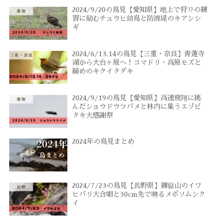
2024/9/20の鳥見【愛知県】地上で狩りの練
習に励むチュウヒ幼鳥と防波堤のキアシシ
ギ
2024/6/13,14の鳥見【三重・奈良】青蓮寺
湖から大台ヶ原へ！コマドリ・高原モズと
締めのキクイタダキ
2024/9/19の鳥見【愛知県】高速飛翔に挑
んだショウドウツバメと林内に集うエゾビ
タキ大感謝祭
2024年の鳥見まとめ
2024/7/23の鳥見【長野県】御嶽山のイワ
ヒバリ大合唱と30cm先で囀るメボソムシク
イ