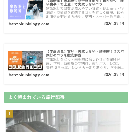
【節約術】家族旅行の予算を削る！観光地の「高
い食事・お土産」で失敗しないコツ
家族旅行で出費が増えやすい食費・お土産代・宿
泊費・交通費を節約するコツを詳しく解説。観光
地価格を避ける方法や、早割・スーパー活用術、
予算管理のポイントを紹介します。
2026.05.13
banzokubiology.com
【学生必見】安い・失敗しない・効率的！コスパ
旅行のコツを徹底解説
学生旅行を安く・効率的に楽しむコツを徹底解
説。学割、新幹線の学割証、夜行バス、LCC、
青春18きっぷ、レンタカー割り勘など、学生向け
の節約旅行術を詳しく紹介します。
2026.05.13
banzokubiology.com
よく読まれている旅行記事