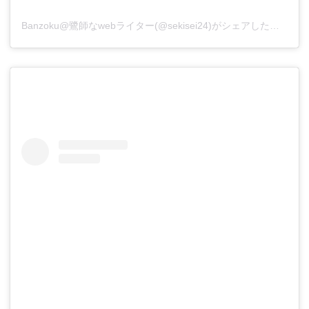
Banzoku@鷺師なwebライター(@sekisei24)がシェアした投稿