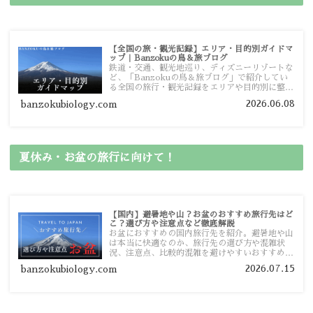
【全国の旅・観光記録】エリア・目的別ガイドマ
ップ｜Banzokuの鳥＆旅ブログ
鉄道・交通、観光地巡り、ディズニーリゾートな
ど、「Banzokuの鳥＆旅ブログ」で紹介してい
る全国の旅行・観光記録をエリアや目的別に整理
しました。あなたが行きたい場所の情報を、この
2026.06.08
banzokubiology.com
ガイドマップからスムーズに見つけていただけま
す。
夏休み・お盆の旅行に向けて！
【国内】避暑地や山？お盆のおすすめ旅行先はど
こ？選び方や注意点など徹底解説
お盆におすすめの国内旅行先を紹介。避暑地や山
は本当に快適なのか、旅行先の選び方や混雑状
況、注意点、比較的混雑を避けやすいおすすめス
ポットまで旅行前に役立つ情報を詳しく解説しま
2026.07.15
banzokubiology.com
す。