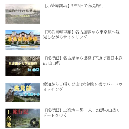
【小笠原諸島】5泊6日で鳥見旅行
【東名自転車旅】名古屋駅から東京駅へ観
光しながらサイクリング
【旅行記】名古屋から出発!!下道で西日本旅
in 山口県
愛知から日帰り登山!!木曽駒ヶ岳でバードウ
ォッチング
【旅行記】上高地 – 男一人、幻想の山岳リ
ゾートを歩く