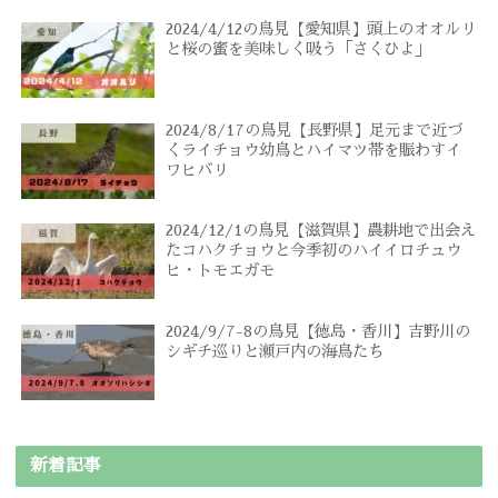
2024/4/12の鳥見【愛知県】頭上のオオルリ
と桜の蜜を美味しく吸う「さくひよ」
2024/8/17の鳥見【長野県】足元まで近づ
くライチョウ幼鳥とハイマツ帯を賑わすイ
ワヒバリ
2024/12/1の鳥見【滋賀県】農耕地で出会え
たコハクチョウと今季初のハイイロチュウ
ヒ・トモエガモ
2024/9/7-8の鳥見【徳島・香川】吉野川の
シギチ巡りと瀬戸内の海鳥たち
新着記事