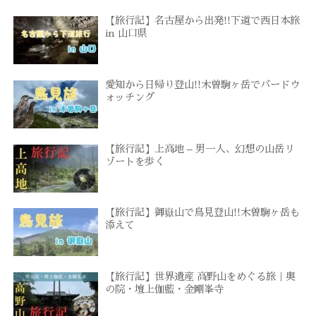
【旅行記】名古屋から出発!!下道で西日本旅
in 山口県
愛知から日帰り登山!!木曽駒ヶ岳でバードウ
ォッチング
【旅行記】上高地 – 男一人、幻想の山岳リ
ゾートを歩く
【旅行記】御嶽山で鳥見登山!!木曽駒ヶ岳も
添えて
【旅行記】世界遺産 高野山をめぐる旅｜奥
の院・壇上伽藍・金剛峯寺