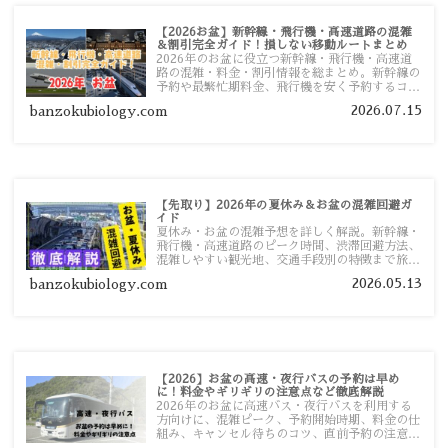
【2026お盆】新幹線・飛行機・高速道路の混雑
＆割引完全ガイド！損しない移動ルートまとめ
2026年のお盆に役立つ新幹線・飛行機・高速道
路の混雑・料金・割引情報を総まとめ。新幹線の
予約や最繁忙期料金、飛行機を安く予約するコ
ツ、高速道路の休日割引・深夜割引まで、損しな
2026.07.15
banzokubiology.com
い移動方法を分かりやすく解説します。
【先取り】2026年の夏休み＆お盆の混雑回避ガ
イド
夏休み・お盆の混雑予想を詳しく解説。新幹線・
飛行機・高速道路のピーク時間、渋滞回避方法、
混雑しやすい観光地、交通手段別の特徴まで旅行
者向けに分かりやすく紹介します。
2026.05.13
banzokubiology.com
【2026】お盆の高速・夜行バスの予約は早め
に！料金やギリギリの注意点など徹底解説
2026年のお盆に高速バス・夜行バスを利用する
方向けに、混雑ピーク、予約開始時期、料金の仕
組み、キャンセル待ちのコツ、直前予約の注意点
まで詳しく解説します。