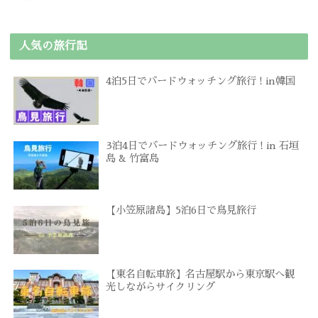
人気の旅行記
4泊5日でバードウォッチング旅行 ! in韓国
3泊4日でバードウォッチング旅行 ! in 石垣
島 & 竹富島
【小笠原諸島】5泊6日で鳥見旅行
【東名自転車旅】名古屋駅から東京駅へ観
光しながらサイクリング