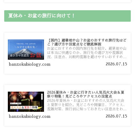
夏休み・お盆の旅行に向けて！
【国内】避暑地や山？お盆のおすすめ旅行先はど
こ？選び方や注意点など徹底解説
お盆におすすめの国内旅行先を紹介。避暑地や山
は本当に快適なのか、旅行先の選び方や混雑状
況、注意点、比較的混雑を避けやすいおすすめス
ポットまで旅行前に役立つ情報を詳しく解説しま
2026.07.15
banzokubiology.com
す。
2026夏休み・お盆に行きたい人気花火大会＆夏
祭り特集！見どころやアクセスの注意点
2026年夏休み・お盆におすすめの人気花火大会
と夏祭りを紹介。見どころや開催日、アクセス、
混雑対策、旅行前に知っておきたい注意点をわか
りやすく解説します。
2026.07.15
banzokubiology.com