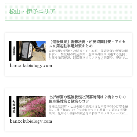
松山・伊予エリア
【道後温泉】混雑状況・所要時間目安・アクセ
ス＆周辺駐車場対策まとめ
道後温泉の混雑・攻略ガイド！本館・周辺散策の所要時間
目安と、繁忙期の周辺渋滞・駐車場難民を回避する先回り
対策を徹底解説。路面電車でのアクセス情報や、現地で必
須となる駐車場の満車対策まで、実践的な記事をまとめて
います。
banzokubiology.com
七折梅園の混雑状況と所要時間は？梅まつりの
駐車場対策と散策のコツ
愛媛県砥部町・七折梅園の混雑状況と所要時間の目安を解
説。2月下旬からの「七折梅まつり」期間中の週末の混雑
傾向、見晴らし抜群の展望台や名物グルメをスムーズに楽
しむポイントをまとめています。
banzokubiology.com