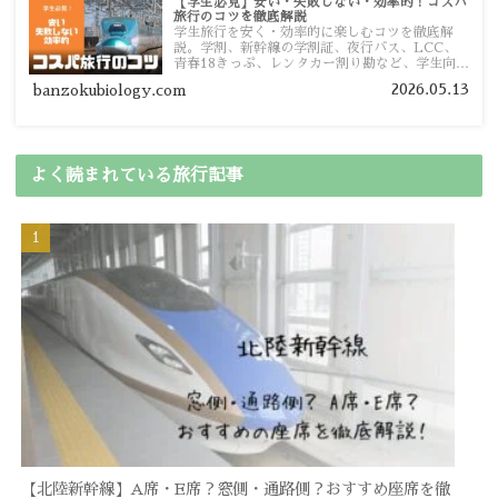
【学生必見】安い・失敗しない・効率的！コスパ
旅行のコツを徹底解説
学生旅行を安く・効率的に楽しむコツを徹底解
説。学割、新幹線の学割証、夜行バス、LCC、
青春18きっぷ、レンタカー割り勘など、学生向け
の節約旅行術を詳しく紹介します。
2026.05.13
banzokubiology.com
よく読まれている旅行記事
【北陸新幹線】A席・E席？窓側・通路側？おすすめ座席を徹