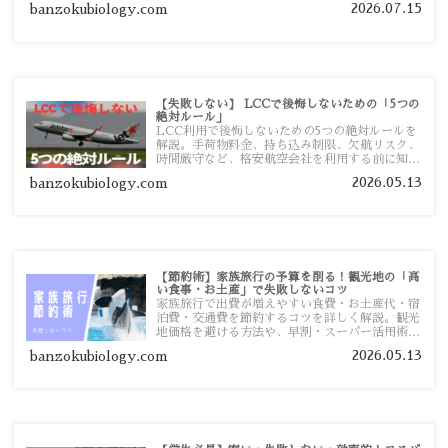
2026.07.15
banzokubiology.com
【失敗しない】 LCCで後悔しないための「5つの
絶対ルール」
LCC利用で後悔しないための5つの絶対ルールを
解説。手荷物料金、持ち込み制限、欠航リスク、
時間厳守など、格安航空会社を利用する前に知っ
ておきたい注意点を旅行者向けに詳しく紹介しま
2026.05.13
banzokubiology.com
す。
【節約術】家族旅行の予算を削る！観光地の「高
い食事・お土産」で失敗しないコツ
家族旅行で出費が増えやすい食費・お土産代・宿
泊費・交通費を節約するコツを詳しく解説。観光
地価格を避ける方法や、早割・スーパー活用術、
予算管理のポイントを紹介します。
2026.05.13
banzokubiology.com