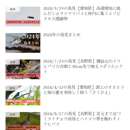
2024/9/19の鳥見【愛知県】高速飛翔に挑
んだショウドウツバメと林内に集うエゾビ
タキ大感謝祭
2024年の鳥見まとめ
2024/7/23の鳥見【長野県】御嶽山のイワ
ヒバリ大合唱と30cm先で囀るメボソムシク
イ
2024/4/12の鳥見【愛知県】頭上のオオルリ
と桜の蜜を美味しく吸う「さくひよ」
2024/8/17の鳥見【長野県】足元まで近づ
くライチョウ幼鳥とハイマツ帯を賑わすイ
ワヒバリ