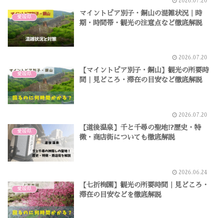
2026.07.20
マイントピア別子・銅山の混雑状況｜時
愛媛県
期・時間帯・観光の注意点など徹底解説
2026.07.20
【マイントピア別子・銅山】観光の所要時
愛媛県
間｜見どころ・滞在の目安など徹底解説
2026.07.20
【道後温泉】千と千尋の聖地!?歴史・特
愛媛県
徴・商店街についても徹底解説
2026.06.24
【七折梅園】観光の所要時間｜見どころ・
愛媛県
滞在の目安などを徹底解説