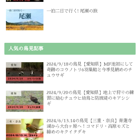
一泊二日で行く! 尾瀬の旅
人気の鳥見記事
2024/9/18の鳥見【愛知県】MF池初にして
奇跡のコウノトリ6羽集結と今季見納めのチ
ュウサギ
2024/9/20の鳥見【愛知県】地上で狩りの練
習に励むチュウヒ幼鳥と防波堤のキアシシ
ギ
2024/6/13,14の鳥見【三重・奈良】青蓮寺
湖から大台ヶ原へ！コマドリ・高原モズと
締めのキクイタダキ