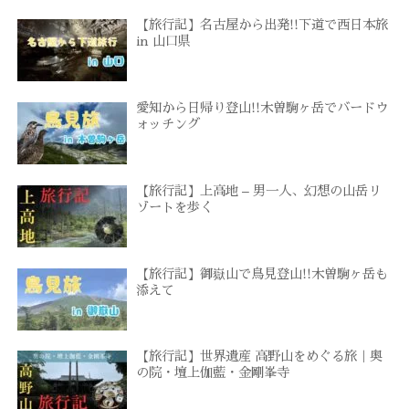
【旅行記】名古屋から出発!!下道で西日本旅
in 山口県
愛知から日帰り登山!!木曽駒ヶ岳でバードウ
ォッチング
【旅行記】上高地 – 男一人、幻想の山岳リ
ゾートを歩く
【旅行記】御嶽山で鳥見登山!!木曽駒ヶ岳も
添えて
【旅行記】世界遺産 高野山をめぐる旅｜奥
の院・壇上伽藍・金剛峯寺