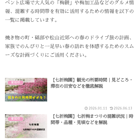
ベント広場で大人気の「梅餅」や梅加工品などのグルメ情
報、混雑する時間帯を有効に活用するための情報を以下の
一覧に掲載しています。
焼き物の町・砥部や松山近郊への春のドライブ旅の計画、
家族でのんびりと一足早い春の訪れを体感するためのスム
ーズな計画づくりにご活用ください。
【七折梅園】観光の所要時間｜見どころ・
愛媛県
滞在の目安などを徹底解説
2026.01.11
2026.06.13
【七折梅園】七折梅まつりの混雑状況｜時
愛媛県
間帯・品種・見頃などを解説