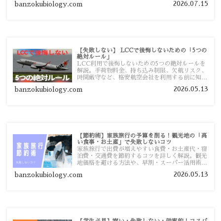
2026.07.15
banzokubiology.com
【失敗しない】 LCCで後悔しないための「5つの
絶対ルール」
LCC利用で後悔しないための5つの絶対ルールを
解説。手荷物料金、持ち込み制限、欠航リスク、
時間厳守など、格安航空会社を利用する前に知っ
ておきたい注意点を旅行者向けに詳しく紹介しま
2026.05.13
banzokubiology.com
す。
【節約術】家族旅行の予算を削る！観光地の「高
い食事・お土産」で失敗しないコツ
家族旅行で出費が増えやすい食費・お土産代・宿
泊費・交通費を節約するコツを詳しく解説。観光
地価格を避ける方法や、早割・スーパー活用術、
予算管理のポイントを紹介します。
2026.05.13
banzokubiology.com