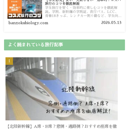
【学生必見】安い・失敗しない・効率的！コスパ
旅行のコツを徹底解説
学生旅行を安く・効率的に楽しむコツを徹底解
説。学割、新幹線の学割証、夜行バス、LCC、
青春18きっぷ、レンタカー割り勘など、学生向け
の節約旅行術を詳しく紹介します。
2026.05.13
banzokubiology.com
よく読まれている旅行記事
【北陸新幹線】A席・E席？窓側・通路側？おすすめ座席を徹