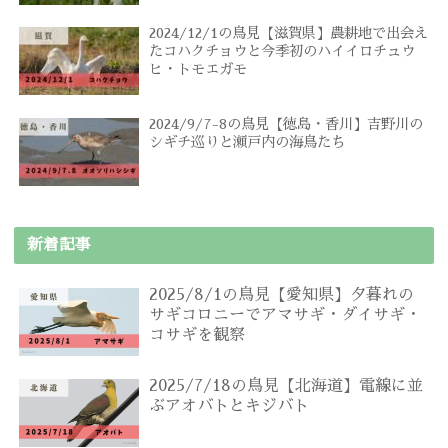
2024/12/1の鳥見【滋賀県】農耕地で出会え
たコハクチョウと今季初のハイイロチュウ
ヒ・トモエガモ
2024/9/7-8の鳥見【徳島・香川】吉野川の
シギチ巡りと瀬戸内の海鳥たち
新着記事
2025/8/1の鳥見【愛知県】夕暮れの
サギコロニーでアマサギ・ダイサギ・
コサギを観察
2025/7/18の鳥見【北海道】電線に並
ぶアオバトとキジバト