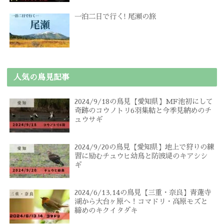
一泊二日で行く! 尾瀬の旅
人気の鳥見記事
2024/9/18の鳥見【愛知県】MF池初にして
奇跡のコウノトリ6羽集結と今季見納めのチ
ュウサギ
2024/9/20の鳥見【愛知県】地上で狩りの練
習に励むチュウヒ幼鳥と防波堤のキアシシ
ギ
2024/6/13,14の鳥見【三重・奈良】青蓮寺
湖から大台ヶ原へ！コマドリ・高原モズと
締めのキクイタダキ