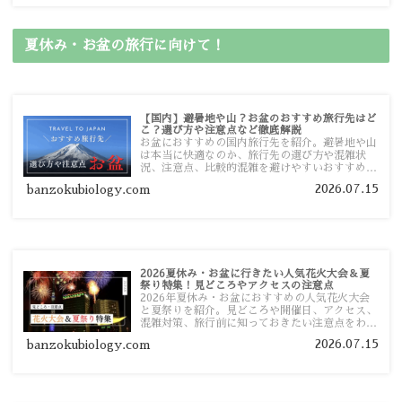
夏休み・お盆の旅行に向けて！
【国内】避暑地や山？お盆のおすすめ旅行先はど
こ？選び方や注意点など徹底解説
お盆におすすめの国内旅行先を紹介。避暑地や山
は本当に快適なのか、旅行先の選び方や混雑状
況、注意点、比較的混雑を避けやすいおすすめス
ポットまで旅行前に役立つ情報を詳しく解説しま
2026.07.15
banzokubiology.com
す。
2026夏休み・お盆に行きたい人気花火大会＆夏
祭り特集！見どころやアクセスの注意点
2026年夏休み・お盆におすすめの人気花火大会
と夏祭りを紹介。見どころや開催日、アクセス、
混雑対策、旅行前に知っておきたい注意点をわか
りやすく解説します。
2026.07.15
banzokubiology.com