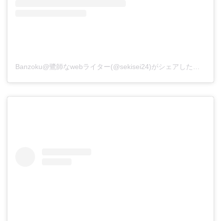
Banzoku@鷺師なwebライター(@sekisei24)がシェアした投稿