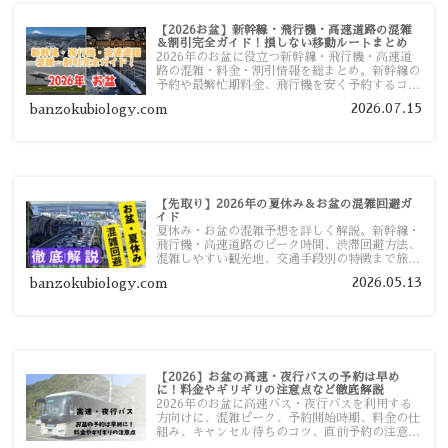
【2026お盆】新幹線・飛行機・高速道路の混雑
＆割引完全ガイド！損しない移動ルートまとめ
2026年のお盆に役立つ新幹線・飛行機・高速道
路の混雑・料金・割引情報を総まとめ。新幹線の
予約や最繁忙期料金、飛行機を安く予約するコ
ツ、高速道路の休日割引・深夜割引まで、損しな
2026.07.15
banzokubiology.com
い移動方法を分かりやすく解説します。
【先取り】2026年の夏休み＆お盆の混雑回避ガ
イド
夏休み・お盆の混雑予想を詳しく解説。新幹線・
飛行機・高速道路のピーク時間、渋滞回避方法、
混雑しやすい観光地、交通手段別の特徴まで旅行
者向けに分かりやすく紹介します。
2026.05.13
banzokubiology.com
【2026】お盆の高速・夜行バスの予約は早め
に！料金やギリギリの注意点など徹底解説
2026年のお盆に高速バス・夜行バスを利用する
方向けに、混雑ピーク、予約開始時期、料金の仕
組み、キャンセル待ちのコツ、直前予約の注意点
まで詳しく解説します。