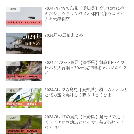
2024/9/19の鳥見【愛知県】高速飛翔に挑
んだショウドウツバメと林内に集うエゾビ
タキ大感謝祭
2024年の鳥見まとめ
2024/7/23の鳥見【長野県】御嶽山のイワ
ヒバリ大合唱と30cm先で囀るメボソムシク
イ
2024/4/12の鳥見【愛知県】頭上のオオルリ
と桜の蜜を美味しく吸う「さくひよ」
2024/8/17の鳥見【長野県】足元まで近づ
くライチョウ幼鳥とハイマツ帯を賑わすイ
ワヒバリ