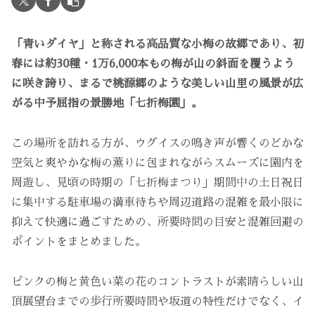
「青いダイヤ」と称される高品質な小梅の故郷であり、初
春には約30種・1万6,000本もの梅が山の斜面を覆うよう
に咲き誇り、まるで桃源郷のような美しい山里の風景が広
がる中予屈指の景勝地「七折梅園」。
この場所を訪れる方が、ウグイスの鳴き声が響くのどかな
空気と爽やかな梅の薫りに包まれながらスムーズに園内を
周遊し、見頃の時期の「七折梅まつり」期間中の土日祝日
に集中する駐車場の満車待ちや周辺道路の混雑を最小限に
抑えて快適に過ごすための、所要時間の目安と混雑回避の
ポイントをまとめました。
ピンクの梅と黄色い菜の花のコントラストが素晴らしい山
頂展望台までの歩行所要時間や坂道の特性だけでなく、イ