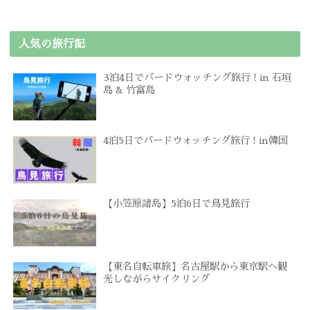
人気の旅行記
3泊4日でバードウォッチング旅行 ! in 石垣
島 & 竹富島
4泊5日でバードウォッチング旅行 ! in韓国
【小笠原諸島】5泊6日で鳥見旅行
【東名自転車旅】名古屋駅から東京駅へ観
光しながらサイクリング