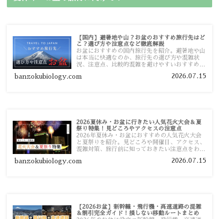
【国内】避暑地や山？お盆のおすすめ旅行先はど
こ？選び方や注意点など徹底解説
お盆におすすめの国内旅行先を紹介。避暑地や山
は本当に快適なのか、旅行先の選び方や混雑状
況、注意点、比較的混雑を避けやすいおすすめス
ポットまで旅行前に役立つ情報を詳しく解説しま
2026.07.15
banzokubiology.com
す。
2026夏休み・お盆に行きたい人気花火大会＆夏
祭り特集！見どころやアクセスの注意点
2026年夏休み・お盆におすすめの人気花火大会
と夏祭りを紹介。見どころや開催日、アクセス、
混雑対策、旅行前に知っておきたい注意点をわか
りやすく解説します。
2026.07.15
banzokubiology.com
【2026お盆】新幹線・飛行機・高速道路の混雑
＆割引完全ガイド！損しない移動ルートまとめ