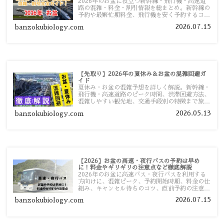
2026年のお盆に役立つ新幹線・飛行機・高速道
路の混雑・料金・割引情報を総まとめ。新幹線の
予約や最繁忙期料金、飛行機を安く予約するコ
ツ、高速道路の休日割引・深夜割引まで、損しな
2026.07.15
banzokubiology.com
い移動方法を分かりやすく解説します。
【先取り】2026年の夏休み＆お盆の混雑回避ガ
イド
夏休み・お盆の混雑予想を詳しく解説。新幹線・
飛行機・高速道路のピーク時間、渋滞回避方法、
混雑しやすい観光地、交通手段別の特徴まで旅行
者向けに分かりやすく紹介します。
2026.05.13
banzokubiology.com
【2026】お盆の高速・夜行バスの予約は早め
に！料金やギリギリの注意点など徹底解説
2026年のお盆に高速バス・夜行バスを利用する
方向けに、混雑ピーク、予約開始時期、料金の仕
組み、キャンセル待ちのコツ、直前予約の注意点
まで詳しく解説します。
2026.07.15
banzokubiology.com