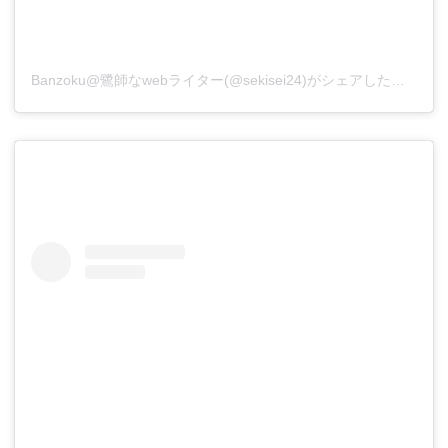
Banzoku@鷺師なwebライター(@sekisei24)がシェアした投稿