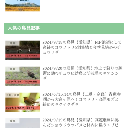
人気の鳥見記事
2024/9/18の鳥見【愛知県】MF池初にして
奇跡のコウノトリ6羽集結と今季見納めのチ
ュウサギ
2024/9/20の鳥見【愛知県】地上で狩りの練
習に励むチュウヒ幼鳥と防波堤のキアシシ
ギ
2024/6/13,14の鳥見【三重・奈良】青蓮寺
湖から大台ヶ原へ！コマドリ・高原モズと
締めのキクイタダキ
2024/9/19の鳥見【愛知県】高速飛翔に挑
んだショウドウツバメと林内に集うエゾビ