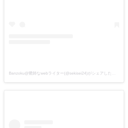
Banzoku@鷺師なwebライター(@sekisei24)がシェアした投稿