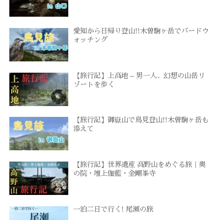
愛知から日帰り登山!!木曽駒ヶ岳でバードウ
ォッチング
【旅行記】上高地 – 男一人、幻想の山岳リ
ゾートを歩く
【旅行記】御嶽山で鳥見登山!!木曽駒ヶ岳も
添えて
【旅行記】世界遺産 高野山をめぐる旅｜奥
の院・壇上伽藍・金剛峯寺
一泊二日で行く! 尾瀬の旅