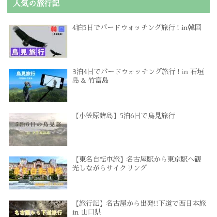
人気の旅行記
4泊5日でバードウォッチング旅行 ! in韓国
3泊4日でバードウォッチング旅行 ! in 石垣
島 & 竹富島
【小笠原諸島】5泊6日で鳥見旅行
【東名自転車旅】名古屋駅から東京駅へ観
光しながらサイクリング
【旅行記】名古屋から出発!!下道で西日本旅
in 山口県