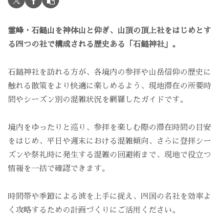
霊峰・石鎚山を神体山と仰ぎ、山頂の頂上社をはじめとす
る四つの社で構成される歴史ある「石鎚神社」。
石鎚神社を訪れる方が、各境内の参拝や山岳信仰の歴史に
触れる散策をより快適に楽しめるよう、現地滞在の所要時
間やシーズン別の混雑状況を網羅したガイドです。
境内をゆったりと巡り、参拝を楽しむ際の滞在時間の目安
をはじめ、平日や週末における混雑傾向、さらに登拝シー
ズンや祭礼時に発生する混雑の回避術まで、現地で役立つ
情報を一括で確認できます。
時間帯や季節による波を上手に捉え、四国の名社を効率よ
く攻略するための計画づくりにご活用ください。