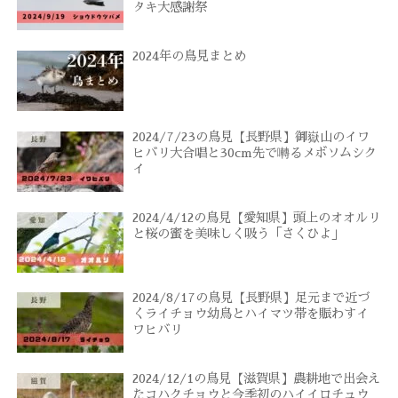
タキ大感謝祭
2024年の鳥見まとめ
2024/7/23の鳥見【長野県】御嶽山のイワ
ヒバリ大合唱と30cm先で囀るメボソムシク
イ
2024/4/12の鳥見【愛知県】頭上のオオルリ
と桜の蜜を美味しく吸う「さくひよ」
2024/8/17の鳥見【長野県】足元まで近づ
くライチョウ幼鳥とハイマツ帯を賑わすイ
ワヒバリ
2024/12/1の鳥見【滋賀県】農耕地で出会え
たコハクチョウと今季初のハイイロチュウ