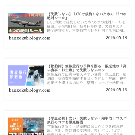
【失敗しない】 LCCで後悔しないための「5つの
絶対ルール」
LCC利用で後悔しないための5つの絶対ルールを
解説。手荷物料金、持ち込み制限、欠航リスク、
時間厳守など、格安航空会社を利用する前に知っ
ておきたい注意点を旅行者向けに詳しく紹介しま
2026.05.13
banzokubiology.com
す。
【節約術】家族旅行の予算を削る！観光地の「高
い食事・お土産」で失敗しないコツ
家族旅行で出費が増えやすい食費・お土産代・宿
泊費・交通費を節約するコツを詳しく解説。観光
地価格を避ける方法や、早割・スーパー活用術、
予算管理のポイントを紹介します。
2026.05.13
banzokubiology.com
【学生必見】安い・失敗しない・効率的！コスパ
旅行のコツを徹底解説
学生旅行を安く・効率的に楽しむコツを徹底解
説。学割、新幹線の学割証、夜行バス、LCC、