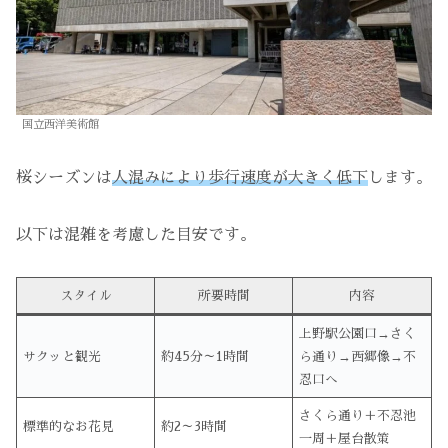
国立西洋美術館
桜シーズンは
人混みにより歩行速度が大きく低下
します。
以下は混雑を考慮した目安です。
スタイル
所要時間
内容
上野駅公園口→さく
サクッと観光
約45分～1時間
ら通り→西郷像→不
忍口へ
さくら通り＋不忍池
標準的なお花見
約2～3時間
一周＋屋台散策