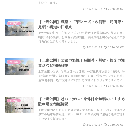
く紹介します。
2026.02.27
2026.06.07
【上野公園】紅葉・行楽シーズンの混雑｜時間帯・
東京都
見頃・観光の注意点
上野公園の紅葉・行楽シーズンの混雑状況を徹底解説。見頃時期、
時間帯別の混雑、駐車場や渋滞情報、美術館特別展の注意点まで旅
行者向けに詳しく紹介します。
2026.02.27
2026.06.07
【上野公園】お盆の混雑｜時間帯・帰省・観光の注
東京都
意点など徹底解説
上野公園のお盆（8月13日〜16日頃）の混雑状況を詳しく解説。時
間帯別の混雑、動物園や博物館の待ち時間、帰省ラッシュの影響、
駐車場事情、熱中症対策まで旅行者向けにわかりやすくまとめまし
た。
2026.02.27
2026.06.07
【上野公園】近い・安い・条件付き無料のおすすめ
東京都
駐車場を徹底解説
上野公園周辺のおすすめ駐車場を徹底解説。近い・安い・条件付き
無料の駐車場情報を比較し、桜まつりや観光時に最適な選び方をわ
かりやすく紹介します。
2026.02.27
2026.06.07