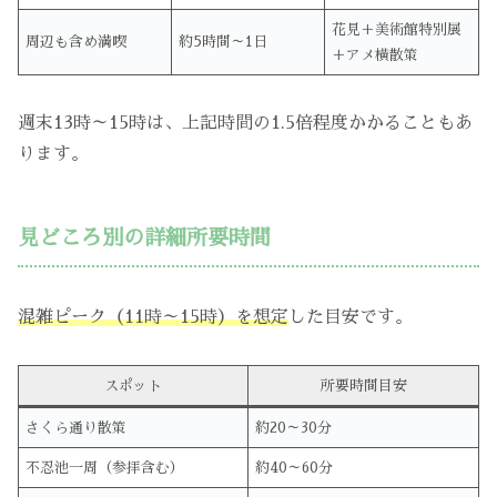
花見＋美術館特別展
周辺も含め満喫
約5時間～1日
＋アメ横散策
週末13時～15時は、上記時間の1.5倍程度かかることもあ
ります。
見どころ別の詳細所要時間
混雑ピーク（11時～15時）を想定
した目安です。
スポット
所要時間目安
さくら通り散策
約20～30分
不忍池一周（参拝含む）
約40～60分