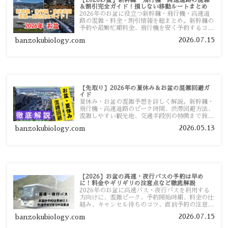
【2026お盆】新幹線・飛行機・高速道路の混雑
＆割引完全ガイド！損しない移動ルートまとめ
2026年のお盆に役立つ新幹線・飛行機・高速道
路の混雑・料金・割引情報を総まとめ。新幹線の
予約や最繁忙期料金、飛行機を安く予約するコ
ツ、高速道路の休日割引・深夜割引まで、損しな
2026.07.15
banzokubiology.com
い移動方法を分かりやすく解説します。
【先取り】2026年の夏休み＆お盆の混雑回避ガ
イド
夏休み・お盆の混雑予想を詳しく解説。新幹線・
飛行機・高速道路のピーク時間、渋滞回避方法、
混雑しやすい観光地、交通手段別の特徴まで旅行
者向けに分かりやすく紹介します。
2026.05.13
banzokubiology.com
【2026】お盆の高速・夜行バスの予約は早め
に！料金やギリギリの注意点など徹底解説
2026年のお盆に高速バス・夜行バスを利用する
方向けに、混雑ピーク、予約開始時期、料金の仕
組み、キャンセル待ちのコツ、直前予約の注意点
まで詳しく解説します。
2026.07.15
banzokubiology.com