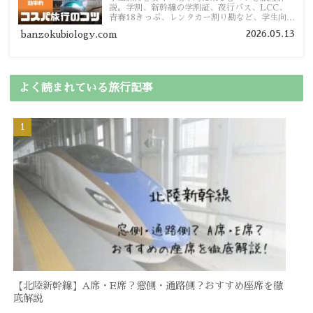
説。学割、新幹線の学割証、夜行バス、LCC、
青春18きっぷ、レンタカー割り勘など、学生向け
の節約旅行術を詳しく紹介します。
2026.05.13
banzokubiology.com
よく読まれている旅行記事
【北陸新幹線】A席・E席？窓側・通路側？おすすめ座席を徹
底解説