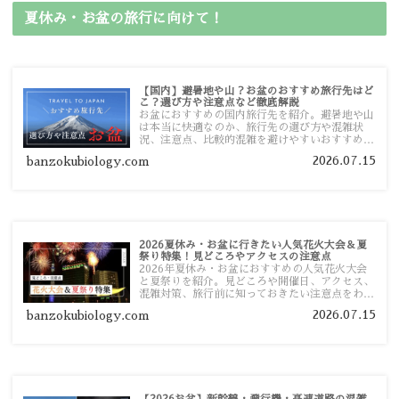
夏休み・お盆の旅行に向けて！
【国内】避暑地や山？お盆のおすすめ旅行先はど
こ？選び方や注意点など徹底解説
お盆におすすめの国内旅行先を紹介。避暑地や山
は本当に快適なのか、旅行先の選び方や混雑状
況、注意点、比較的混雑を避けやすいおすすめス
ポットまで旅行前に役立つ情報を詳しく解説しま
2026.07.15
banzokubiology.com
す。
2026夏休み・お盆に行きたい人気花火大会＆夏
祭り特集！見どころやアクセスの注意点
2026年夏休み・お盆におすすめの人気花火大会
と夏祭りを紹介。見どころや開催日、アクセス、
混雑対策、旅行前に知っておきたい注意点をわか
りやすく解説します。
2026.07.15
banzokubiology.com