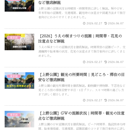
など徹底解説
上野公園の混雑状況を時期別・時間帯別に詳しく解説。桜やGW、
年末年始の混雑度、交通規制、観光時の注意点や回避方法まで旅行
者向けにわかりやすくまとめました。
2026.02.27
2026.06.07
【2026】うえの桜まつりの混雑｜時間帯・花見の
東京都
注意点など解説
うえの桜まつりの混雑状況を徹底解説。時間帯別の混雑ピーク、交
通機関や駐車場の状況、花見の注意点まで旅行者向けに詳しくまと
めました。
2026.02.27
2026.06.07
【上野公園】観光の所要時間｜見どころ・滞在の目
東京都
安など徹底解説
上野公園の観光所要時間を徹底解説。動物園や博物館、不忍池など
見どころ別の滞在目安や半日・1日プラン、スキマ時間の過ごし方
まで詳しく紹介します。
2026.02.27
2026.06.07
【上野公園】GWの混雑状況｜時間帯・観光の注意
東京都
点など徹底解説
上野公園のGW混雑状況を徹底解説。ピーク時間帯、施設別待ち時
間、駐車場情報、交通規制、混雑回避のコツまで旅行者向けに詳し