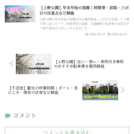
【上野公園】年末年始の混雑｜時間帯・初詣・三が
東京都
日の注意点など解説
上野公園の年末年始の混雑状況を徹底解説。三が日の初詣、アメ横
の買い出しピーク、時間帯別の混雑、交通機関や駐車場の注意点ま
で旅行者向けに詳しくまとめました。
2026.02.27
2026.06.07
【上野公園】近い・安い・条件付き無料
のおすすめ駐車場を徹底解説
【不忍池】観光の所要時間｜ボート・見
どころ・滞在の目安など解説
コメント
コメントを書き込む