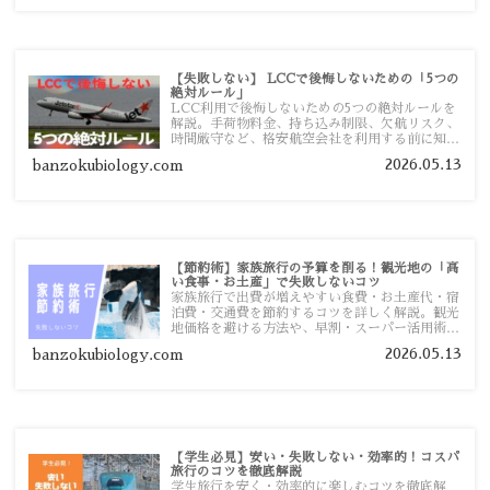
【失敗しない】 LCCで後悔しないための「5つの
絶対ルール」
LCC利用で後悔しないための5つの絶対ルールを
解説。手荷物料金、持ち込み制限、欠航リスク、
時間厳守など、格安航空会社を利用する前に知っ
ておきたい注意点を旅行者向けに詳しく紹介しま
2026.05.13
banzokubiology.com
す。
【節約術】家族旅行の予算を削る！観光地の「高
い食事・お土産」で失敗しないコツ
家族旅行で出費が増えやすい食費・お土産代・宿
泊費・交通費を節約するコツを詳しく解説。観光
地価格を避ける方法や、早割・スーパー活用術、
予算管理のポイントを紹介します。
2026.05.13
banzokubiology.com
【学生必見】安い・失敗しない・効率的！コスパ
旅行のコツを徹底解説
学生旅行を安く・効率的に楽しむコツを徹底解