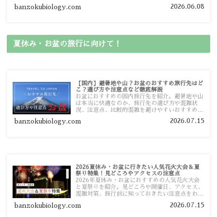
しました。あなたが行きたい場所の情報を、この
2026.06.08
banzokubiology.com
ガイドマップからスムーズに見つけていただけま
す。
夏休み・お盆の旅行に向けて！
【国内】避暑地や山？お盆のおすすめ旅行先はど
こ？選び方や注意点など徹底解説
お盆におすすめの国内旅行先を紹介。避暑地や山
は本当に快適なのか、旅行先の選び方や混雑状
況、注意点、比較的混雑を避けやすいおすすめス
ポットまで旅行前に役立つ情報を詳しく解説しま
2026.07.15
banzokubiology.com
す。
2026夏休み・お盆に行きたい人気花火大会＆夏
祭り特集！見どころやアクセスの注意点
2026年夏休み・お盆におすすめの人気花火大会
と夏祭りを紹介。見どころや開催日、アクセス、
混雑対策、旅行前に知っておきたい注意点をわか
りやすく解説します。
2026.07.15
banzokubiology.com