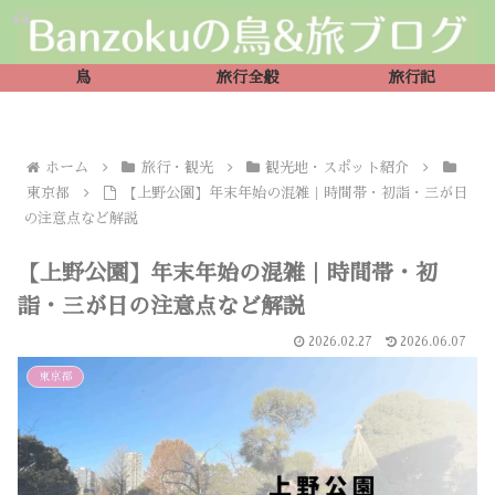
鳥
旅行全般
旅行記
ホーム
旅行・観光
観光地・スポット紹介
東京都
【上野公園】年末年始の混雑｜時間帯・初詣・三が日
の注意点など解説
【上野公園】年末年始の混雑｜時間帯・初
詣・三が日の注意点など解説
2026.02.27
2026.06.07
東京都