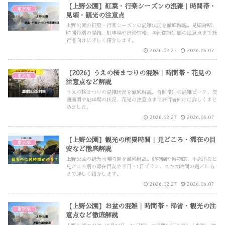
【上野公園】紅葉・行楽シーズンの混雑｜時間帯・
東京都
見頃・観光の注意点
上野公園の紅葉・行楽シーズンの混雑状況を徹底解説。見頃時期、
時間帯別の混雑、駐車場や渋滞情報、美術館特別展の注意点まで旅
行者向けに詳しく紹介します。
2026.02.27
2026.06.07
【2026】うえの桜まつりの混雑｜時間帯・花見の
東京都
注意点など解説
うえの桜まつりの混雑状況を徹底解説。時間帯別の混雑ピーク、交
通機関や駐車場の状況、花見の注意点まで旅行者向けに詳しくまと
めました。
2026.02.27
2026.06.07
【上野公園】観光の所要時間｜見どころ・滞在の目
東京都
安など徹底解説
上野公園の観光所要時間を徹底解説。動物園や博物館、不忍池など
見どころ別の滞在目安や半日・1日プラン、スキマ時間の過ごし方
まで詳しく紹介します。
2026.02.27
2026.06.07
【上野公園】お盆の混雑｜時間帯・帰省・観光の注
東京都
意点など徹底解説