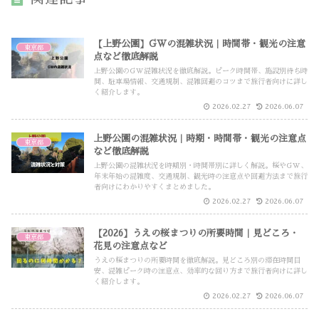
【上野公園】GWの混雑状況｜時間帯・観光の注意
東京都
点など徹底解説
上野公園のGW混雑状況を徹底解説。ピーク時間帯、施設別待ち時
間、駐車場情報、交通規制、混雑回避のコツまで旅行者向けに詳し
く紹介します。
2026.02.27
2026.06.07
上野公園の混雑状況｜時期・時間帯・観光の注意点
東京都
など徹底解説
上野公園の混雑状況を時期別・時間帯別に詳しく解説。桜やGW、
年末年始の混雑度、交通規制、観光時の注意点や回避方法まで旅行
者向けにわかりやすくまとめました。
2026.02.27
2026.06.07
【2026】うえの桜まつりの所要時間｜見どころ・
東京都
花見の注意点など
うえの桜まつりの所要時間を徹底解説。見どころ別の滞在時間目
安、混雑ピーク時の注意点、効率的な回り方まで旅行者向けに詳し
く紹介します。
2026.02.27
2026.06.07