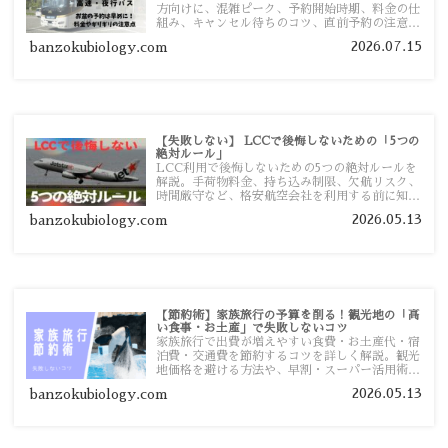
方向けに、混雑ピーク、予約開始時期、料金の仕
組み、キャンセル待ちのコツ、直前予約の注意点
まで詳しく解説します。
2026.07.15
banzokubiology.com
【失敗しない】 LCCで後悔しないための「5つの
絶対ルール」
LCC利用で後悔しないための5つの絶対ルールを
解説。手荷物料金、持ち込み制限、欠航リスク、
時間厳守など、格安航空会社を利用する前に知っ
ておきたい注意点を旅行者向けに詳しく紹介しま
2026.05.13
banzokubiology.com
す。
【節約術】家族旅行の予算を削る！観光地の「高
い食事・お土産」で失敗しないコツ
家族旅行で出費が増えやすい食費・お土産代・宿
泊費・交通費を節約するコツを詳しく解説。観光
地価格を避ける方法や、早割・スーパー活用術、
予算管理のポイントを紹介します。
2026.05.13
banzokubiology.com