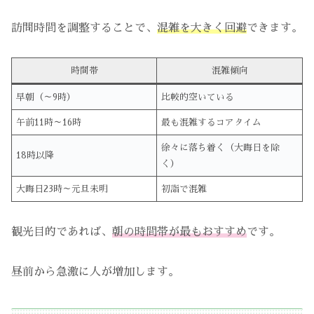
訪問時間を調整することで、
混雑を大きく回避
できます。
時間帯
混雑傾向
早朝（～9時）
比較的空いている
午前11時～16時
最も混雑するコアタイム
徐々に落ち着く（大晦日を除
18時以降
く）
大晦日23時～元旦未明
初詣で混雑
観光目的であれば、
朝の時間帯が最もおすすめ
です。
昼前から急激に人が増加します。