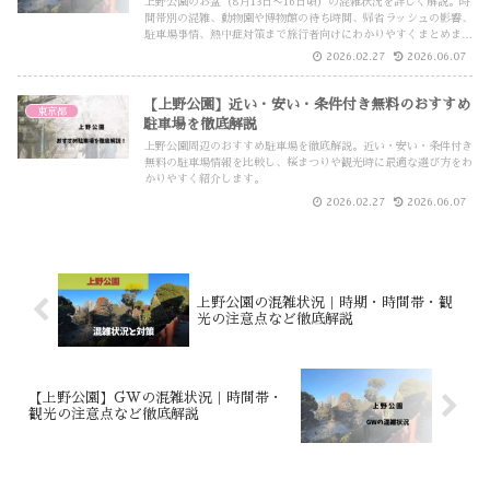
上野公園のお盆（8月13日〜16日頃）の混雑状況を詳しく解説。時
間帯別の混雑、動物園や博物館の待ち時間、帰省ラッシュの影響、
駐車場事情、熱中症対策まで旅行者向けにわかりやすくまとめまし
た。
2026.02.27
2026.06.07
【上野公園】近い・安い・条件付き無料のおすすめ
東京都
駐車場を徹底解説
上野公園周辺のおすすめ駐車場を徹底解説。近い・安い・条件付き
無料の駐車場情報を比較し、桜まつりや観光時に最適な選び方をわ
かりやすく紹介します。
2026.02.27
2026.06.07
上野公園の混雑状況｜時期・時間帯・観
光の注意点など徹底解説
【上野公園】GWの混雑状況｜時間帯・
観光の注意点など徹底解説