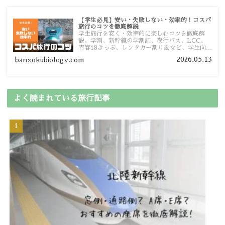
【学生必見】安い・失敗しない・効率的！コスパ
旅行のコツを徹底解説
学生旅行を安く・効率的に楽しむコツを徹底解
説。学割、新幹線の学割証、夜行バス、LCC、
青春18きっぷ、レンタカー割り勘など、学生向け
の節約旅行術を詳しく紹介します。
2026.05.13
banzokubiology.com
よく読まれている旅行記事