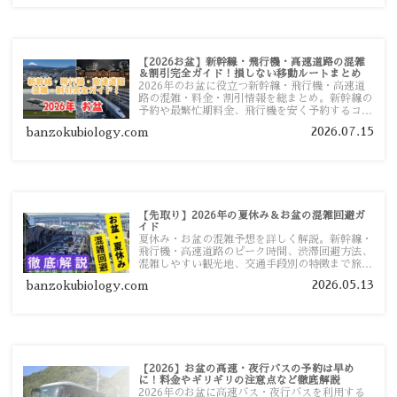
【2026お盆】新幹線・飛行機・高速道路の混雑
＆割引完全ガイド！損しない移動ルートまとめ
2026年のお盆に役立つ新幹線・飛行機・高速道
路の混雑・料金・割引情報を総まとめ。新幹線の
予約や最繁忙期料金、飛行機を安く予約するコ
ツ、高速道路の休日割引・深夜割引まで、損しな
2026.07.15
banzokubiology.com
い移動方法を分かりやすく解説します。
【先取り】2026年の夏休み＆お盆の混雑回避ガ
イド
夏休み・お盆の混雑予想を詳しく解説。新幹線・
飛行機・高速道路のピーク時間、渋滞回避方法、
混雑しやすい観光地、交通手段別の特徴まで旅行
者向けに分かりやすく紹介します。
2026.05.13
banzokubiology.com
【2026】お盆の高速・夜行バスの予約は早め
に！料金やギリギリの注意点など徹底解説
2026年のお盆に高速バス・夜行バスを利用する