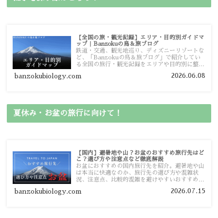
【全国の旅・観光記録】エリア・目的別ガイドマ
ップ｜Banzokuの鳥＆旅ブログ
鉄道・交通、観光地巡り、ディズニーリゾートな
ど、「Banzokuの鳥＆旅ブログ」で紹介してい
る全国の旅行・観光記録をエリアや目的別に整理
しました。あなたが行きたい場所の情報を、この
2026.06.08
banzokubiology.com
ガイドマップからスムーズに見つけていただけま
す。
夏休み・お盆の旅行に向けて！
【国内】避暑地や山？お盆のおすすめ旅行先はど
こ？選び方や注意点など徹底解説
お盆におすすめの国内旅行先を紹介。避暑地や山
は本当に快適なのか、旅行先の選び方や混雑状
況、注意点、比較的混雑を避けやすいおすすめス
ポットまで旅行前に役立つ情報を詳しく解説しま
2026.07.15
banzokubiology.com
す。