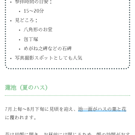
参拝時間の目安：
15〜20分
見どころ：
八角形のお堂
包丁塚
めがね之碑などの石碑
写真撮影スポットとしても人気
蓮池（夏のハス）
7月上旬〜8月下旬に見頃を迎え、
池一面がハスの葉と花
に覆われます。
花は早朝に開き、お昼前には閉じるため、朝の訪問がおす