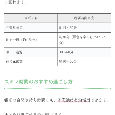
に回れます。
スポット
所要時間目安
弁天堂参拝
約15〜20分
約30分（景色を楽しむと45〜60
池を一周（約1.5km）
分）
ボート遊覧
30〜60分
蓮の花鑑賞
約30〜60分
スキマ時間のおすすめ過ごし方
観光の合間や待ち時間にも、
不忍池は有効活用
できます。
ゆったり過ごせるのも魅力です。