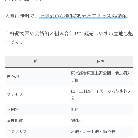
入園は無料で、
上野駅から徒歩約5分とアクセスも抜群
。
上野動物園や美術館と組み合わせて観光しやすい立地も魅
力です。
項目
内容
東京都台東区上野公園・池之端3
所在地
丁目
JR「上野駅」不忍口から徒歩約5
アクセス
分
入園料
無料
周囲距離
約2km
主なエリア
蓮池・ボート池・鵜の池