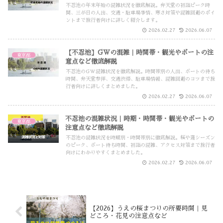
不忍池の年末年始の混雑状況を徹底解説。弁天堂の初詣ピーク時
間、三が日の人出、交通・駐車場事情、寒さ対策や混雑回避のポイ
ントまで旅行者向けに詳しく紹介します。
2026.02.27
2026.06.07
【不忍池】GWの混雑｜時間帯・観光やボートの注
東京都
意点など徹底解説
不忍池のGW混雑状況を徹底解説。時間帯別の人出、ボートの待ち
時間、弁天堂参拝、交通渋滞、駐車場情報、混雑回避のコツまで旅
行者向けに詳しくまとめました。
2026.02.27
2026.06.07
不忍池の混雑状況｜時期・時間帯・観光やボートの
東京都
注意点など徹底解説
不忍池の混雑状況を時期別・時間帯別に徹底解説。桜や蓮シーズン
のピーク、ボート待ち時間、初詣の混雑、アクセス対策まで旅行者
向けにわかりやすくまとめました。
2026.02.27
2026.06.07
【2026】うえの桜まつりの所要時間｜見
どころ・花見の注意点など