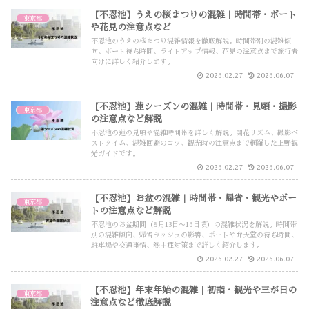
【不忍池】うえの桜まつりの混雑｜時間帯・ボート
東京都
や花見の注意点など
不忍池のうえの桜まつり混雑情報を徹底解説。時間帯別の混雑傾
向、ボート待ち時間、ライトアップ情報、花見の注意点まで旅行者
向けに詳しく紹介します。
2026.02.27
2026.06.07
【不忍池】蓮シーズンの混雑｜時間帯・見頃・撮影
東京都
の注意点など解説
不忍池の蓮の見頃や混雑時間帯を詳しく解説。開花リズム、撮影ベ
ストタイム、混雑回避のコツ、観光時の注意点まで網羅した上野観
光ガイドです。
2026.02.27
2026.06.07
【不忍池】お盆の混雑｜時間帯・帰省・観光やボー
東京都
トの注意点など解説
不忍池のお盆期間（8月13日〜16日頃）の混雑状況を解説。時間帯
別の混雑傾向、帰省ラッシュの影響、ボートや弁天堂の待ち時間、
駐車場や交通事情、熱中症対策まで詳しく紹介します。
2026.02.27
2026.06.07
【不忍池】年末年始の混雑｜初詣・観光や三が日の
東京都
注意点など徹底解説