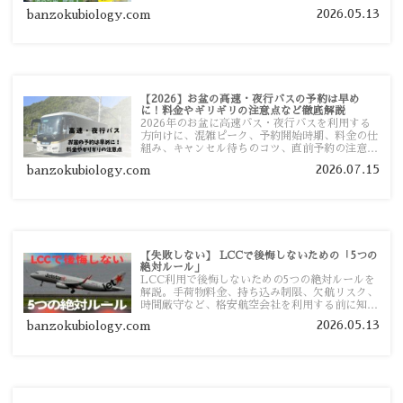
者向けに分かりやすく紹介します。
2026.05.13
banzokubiology.com
【2026】お盆の高速・夜行バスの予約は早め
に！料金やギリギリの注意点など徹底解説
2026年のお盆に高速バス・夜行バスを利用する
方向けに、混雑ピーク、予約開始時期、料金の仕
組み、キャンセル待ちのコツ、直前予約の注意点
まで詳しく解説します。
2026.07.15
banzokubiology.com
【失敗しない】 LCCで後悔しないための「5つの
絶対ルール」
LCC利用で後悔しないための5つの絶対ルールを
解説。手荷物料金、持ち込み制限、欠航リスク、
時間厳守など、格安航空会社を利用する前に知っ
ておきたい注意点を旅行者向けに詳しく紹介しま
2026.05.13
banzokubiology.com
す。