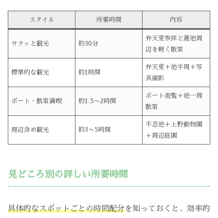
スタイル
所要時間
内容
弁天堂参拝と蓮池周
サクッと観光
約30分
辺を軽く散策
弁天堂＋池半周＋写
標準的な観光
約1時間
真撮影
ボート遊覧＋池一周
ボート・散策満喫
約1.5〜2時間
散策
不忍池＋上野動物園
周辺含め観光
約3〜5時間
＋周辺庭園
見どころ別の詳しい所要時間
具体的なスポットごとの時間配分
を知っておくと、効率的