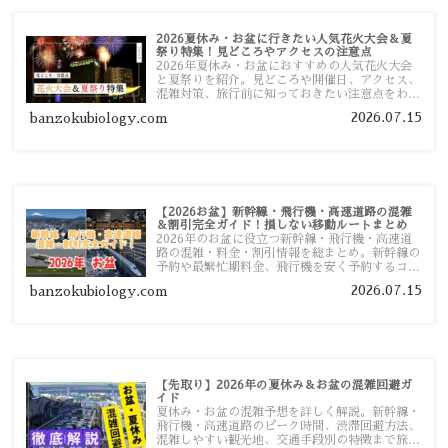
2026夏休み・お盆に行きたい人気花火大会＆夏
祭り特集！見どころやアクセスの注意点
2026年夏休み・お盆におすすめの人気花火大会
と夏祭りを紹介。見どころや開催日、アクセス、
混雑対策、旅行前に知っておきたい注意点をわか
りやすく解説します。
2026.07.15
banzokubiology.com
【2026お盆】新幹線・飛行機・高速道路の混雑
＆割引完全ガイド！損しない移動ルートまとめ
2026年のお盆に役立つ新幹線・飛行機・高速道
路の混雑・料金・割引情報を総まとめ。新幹線の
予約や最繁忙期料金、飛行機を安く予約するコ
ツ、高速道路の休日割引・深夜割引まで、損しな
2026.07.15
banzokubiology.com
い移動方法を分かりやすく解説します。
【先取り】2026年の夏休み＆お盆の混雑回避ガ
イド
夏休み・お盆の混雑予想を詳しく解説。新幹線・
飛行機・高速道路のピーク時間、渋滞回避方法、
混雑しやすい観光地、交通手段別の特徴まで旅行