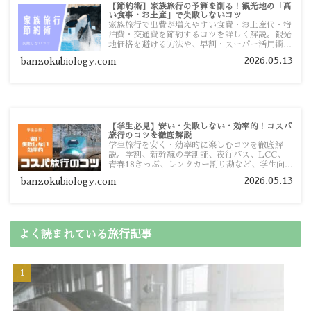
【節約術】家族旅行の予算を削る！観光地の「高
い食事・お土産」で失敗しないコツ
家族旅行で出費が増えやすい食費・お土産代・宿
泊費・交通費を節約するコツを詳しく解説。観光
地価格を避ける方法や、早割・スーパー活用術、
予算管理のポイントを紹介します。
2026.05.13
banzokubiology.com
【学生必見】安い・失敗しない・効率的！コスパ
旅行のコツを徹底解説
学生旅行を安く・効率的に楽しむコツを徹底解
説。学割、新幹線の学割証、夜行バス、LCC、
青春18きっぷ、レンタカー割り勘など、学生向け
の節約旅行術を詳しく紹介します。
2026.05.13
banzokubiology.com
よく読まれている旅行記事