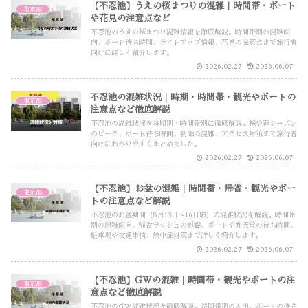
【不忍池】うえの桜まつりの混雑｜時間帯・ボート
東京都
や花見の注意点など
不忍池のうえの桜まつり混雑情報を徹底解説。時間帯別の混雑傾
向、ボート待ち時間、ライトアップ情報、花見の注意点まで旅行者
向けに詳しく紹介します。
2026.02.27
2026.06.07
不忍池の混雑状況｜時期・時間帯・観光やボートの
東京都
注意点など徹底解説
不忍池の混雑状況を時期別・時間帯別に徹底解説。桜や蓮シーズン
のピーク、ボート待ち時間、初詣の混雑、アクセス対策まで旅行者
向けにわかりやすくまとめました。
2026.02.27
2026.06.07
【不忍池】お盆の混雑｜時間帯・帰省・観光やボー
東京都
トの注意点など解説
不忍池のお盆期間（8月13日〜16日頃）の混雑状況を解説。時間帯
別の混雑傾向、帰省ラッシュの影響、ボートや弁天堂の待ち時間、
駐車場や交通事情、熱中症対策まで詳しく紹介します。
2026.02.27
2026.06.07
【不忍池】GWの混雑｜時間帯・観光やボートの注
東京都
意点など徹底解説
不忍池のGW混雑状況を徹底解説。時間帯別の人出、ボートの待ち