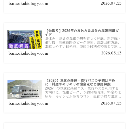
ツ、高速道路の休日割引・深夜割引まで、損しな
2026.07.15
banzokubiology.com
い移動方法を分かりやすく解説します。
【先取り】2026年の夏休み＆お盆の混雑回避ガ
イド
夏休み・お盆の混雑予想を詳しく解説。新幹線・
飛行機・高速道路のピーク時間、渋滞回避方法、
混雑しやすい観光地、交通手段別の特徴まで旅行
者向けに分かりやすく紹介します。
2026.05.13
banzokubiology.com
【2026】お盆の高速・夜行バスの予約は早め
に！料金やギリギリの注意点など徹底解説
2026年のお盆に高速バス・夜行バスを利用する
方向けに、混雑ピーク、予約開始時期、料金の仕
組み、キャンセル待ちのコツ、直前予約の注意点
まで詳しく解説します。
2026.07.15
banzokubiology.com