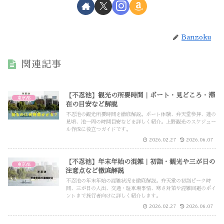
Banzoku
関連記事
【不忍池】観光の所要時間｜ボート・見どころ・滞
東京都
在の目安など解説
不忍池の観光所要時間を徹底解説。ボート体験、弁天堂参拝、蓮の
見頃、池一周の時間目安などを詳しく紹介。上野観光のスケジュー
ル作成に役立つガイドです。
2026.02.27
2026.06.07
【不忍池】年末年始の混雑｜初詣・観光や三が日の
東京都
注意点など徹底解説
不忍池の年末年始の混雑状況を徹底解説。弁天堂の初詣ピーク時
間、三が日の人出、交通・駐車場事情、寒さ対策や混雑回避のポイ
ントまで旅行者向けに詳しく紹介します。
2026.02.27
2026.06.07