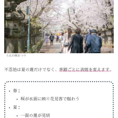
うえの桜まつり
不忍池は夏の蓮だけでなく、
季節ごとに表情を変えます
。
春：
桜が水面に映り花見客で賑わう
夏：
一面の蓮が見頃