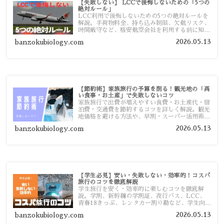
【失敗しない】 LCCで後悔しないための「5つの
絶対ルール」
LCC利用で後悔しないための5つの絶対ルールを
解説。手荷物料金、持ち込み制限、欠航リスク、
時間厳守など、格安航空会社を利用する前に知っ
ておきたい注意点を旅行者向けに詳しく紹介しま
2026.05.13
banzokubiology.com
す。
【節約術】家族旅行の予算を削る！観光地の「高
い食事・お土産」で失敗しないコツ
家族旅行で出費が増えやすい食費・お土産代・宿
泊費・交通費を節約するコツを詳しく解説。観光
地価格を避ける方法や、早割・スーパー活用術、
予算管理のポイントを紹介します。
2026.05.13
banzokubiology.com
【学生必見】安い・失敗しない・効率的！コスパ
旅行のコツを徹底解説
学生旅行を安く・効率的に楽しむコツを徹底解
説。学割、新幹線の学割証、夜行バス、LCC、
青春18きっぷ、レンタカー割り勘など、学生向け
の節約旅行術を詳しく紹介します。
2026.05.13
banzokubiology.com