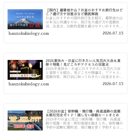
【国内】避暑地や山？お盆のおすすめ旅行先はど
こ？選び方や注意点など徹底解説
お盆におすすめの国内旅行先を紹介。避暑地や山
は本当に快適なのか、旅行先の選び方や混雑状
況、注意点、比較的混雑を避けやすいおすすめス
ポットまで旅行前に役立つ情報を詳しく解説しま
2026.07.15
banzokubiology.com
す。
2026夏休み・お盆に行きたい人気花火大会＆夏
祭り特集！見どころやアクセスの注意点
2026年夏休み・お盆におすすめの人気花火大会
と夏祭りを紹介。見どころや開催日、アクセス、
混雑対策、旅行前に知っておきたい注意点をわか
りやすく解説します。
2026.07.15
banzokubiology.com
【2026お盆】新幹線・飛行機・高速道路の混雑
＆割引完全ガイド！損しない移動ルートまとめ
2026年のお盆に役立つ新幹線・飛行機・高速道
路の混雑・料金・割引情報を総まとめ。新幹線の
予約や最繁忙期料金、飛行機を安く予約するコ