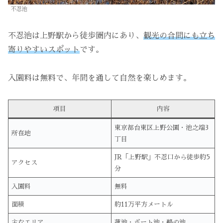
不忍池
不忍池は上野駅から徒歩圏内にあり、
観光の合間にも立ち
寄りやすいスポット
です。
入園料は無料で、年間を通して自然を楽しめます。
項目
内容
東京都台東区上野公園・池之端3
所在地
丁目
JR「上野駅」不忍口から徒歩約5
アクセス
分
入園料
無料
面積
約11万平方メートル
主なエリア
蓮池・ボート池・鵜の池