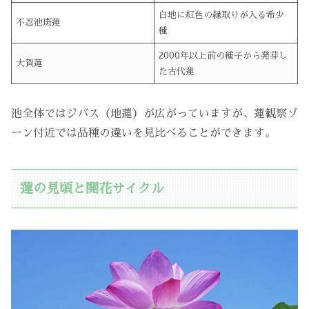
白地に紅色の縁取りが入る希少
不忍池斑蓮
種
2000年以上前の種子から発芽し
大賀蓮
た古代蓮
池全体ではジバス（地蓮）が広がっていますが、蓮観察ゾ
ーン付近では品種の違いを見比べることができます。
蓮の見頃と開花サイクル