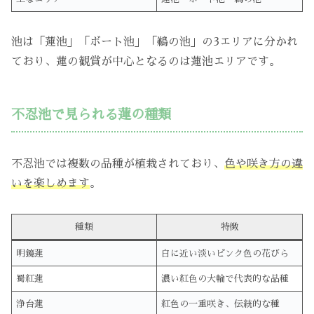
池は「蓮池」「ボート池」「鵜の池」の3エリアに分かれ
ており、蓮の観賞が中心となるのは蓮池エリアです。
不忍池で見られる蓮の種類
不忍池では複数の品種が植栽されており、
色や咲き方の違
いを楽しめます
。
種類
特徴
明鏡蓮
白に近い淡いピンク色の花びら
蜀紅蓮
濃い紅色の大輪で代表的な品種
浄台蓮
紅色の一重咲き、伝統的な種