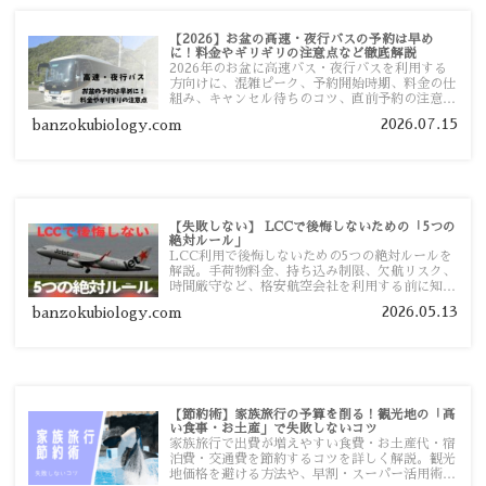
【2026】お盆の高速・夜行バスの予約は早め
に！料金やギリギリの注意点など徹底解説
2026年のお盆に高速バス・夜行バスを利用する
方向けに、混雑ピーク、予約開始時期、料金の仕
組み、キャンセル待ちのコツ、直前予約の注意点
まで詳しく解説します。
2026.07.15
banzokubiology.com
【失敗しない】 LCCで後悔しないための「5つの
絶対ルール」
LCC利用で後悔しないための5つの絶対ルールを
解説。手荷物料金、持ち込み制限、欠航リスク、
時間厳守など、格安航空会社を利用する前に知っ
ておきたい注意点を旅行者向けに詳しく紹介しま
2026.05.13
banzokubiology.com
す。
【節約術】家族旅行の予算を削る！観光地の「高
い食事・お土産」で失敗しないコツ
家族旅行で出費が増えやすい食費・お土産代・宿
泊費・交通費を節約するコツを詳しく解説。観光
地価格を避ける方法や、早割・スーパー活用術、