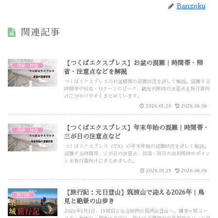
Banzoku
関連記事
【つくばエクスプレス】お盆の混雑｜時間帯・帰
列車・特急
省・注意点などを解説
つくばエクスプレスのお盆期間の混雑状況を詳しく解説。混雑する
時間帯や帰省・Uターンのピーク、観光利用時の注意点を旅行客向
けに分かりやすくまとめています。
2026.01.20
2026.06.06
【つくばエクスプレス】年末年始の混雑｜時間帯・
列車・特急
三が日の注意点など
つくばエクスプレス（TX）の年末年始の混雑状況を詳しく解説。
混雑する時間帯、三が日の注意点、初詣・初日の出利用時のポイン
トを旅行客向けにまとめました。
2026.01.19
2026.06.06
【旅行記：元日登山】筑波山で迎える2026年｜鳥
旅行記
見と絶景の山歩き
2026年1月1日、19回目となる恒例の筑波山登山へ。御幸ヶ原コー