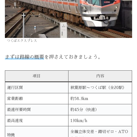
つくばエクスプレス
まずは路線の概要
を押さえておきましょう。
項目
内容
運行区間
秋葉原駅〜つくば駅（全20駅）
営業距離
約58.3km
最速所要時間
約45分（快速）
最高速度
130km/h
全線立体交差・踏切ゼロ・ATO
特徴