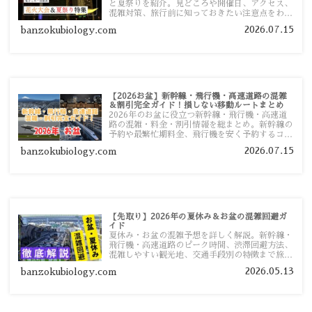
と夏祭りを紹介。見どころや開催日、アクセス、
混雑対策、旅行前に知っておきたい注意点をわか
りやすく解説します。
2026.07.15
banzokubiology.com
【2026お盆】新幹線・飛行機・高速道路の混雑
＆割引完全ガイド！損しない移動ルートまとめ
2026年のお盆に役立つ新幹線・飛行機・高速道
路の混雑・料金・割引情報を総まとめ。新幹線の
予約や最繁忙期料金、飛行機を安く予約するコ
ツ、高速道路の休日割引・深夜割引まで、損しな
2026.07.15
banzokubiology.com
い移動方法を分かりやすく解説します。
【先取り】2026年の夏休み＆お盆の混雑回避ガ
イド
夏休み・お盆の混雑予想を詳しく解説。新幹線・
飛行機・高速道路のピーク時間、渋滞回避方法、
混雑しやすい観光地、交通手段別の特徴まで旅行
者向けに分かりやすく紹介します。
2026.05.13
banzokubiology.com