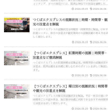
スから女体山・男体山を巡り、富士山の絶景や今年最初のバードウ
ォッチング、ガマの油売り口上、筑波山神社での初詣を満喫した元
日旅行記です。
2026.05.15
2026.06.06
つくばエクスプレスの混雑状況｜時期・時間帯・観
列車・特急
光の注意点を解説
つくばエクスプレスの混雑状況を時期別・時間帯別に解説。GWや
紅葉シーズン、休日の注意点や観光客向けの混雑回避の考え方を詳
しく紹介します。
2026.01.19
2026.06.06
【つくばエクスプレス】紅葉時期の混雑｜時間帯・
列車・特急
注意点など徹底解説
つくばエクスプレスの紅葉時期は混雑必至。時間帯別の混雑状況や
注意点、筑波山観光を快適に楽しむためのポイントを詳しく解説し
ます。
2026.01.20
2026.06.06
【つくばエクスプレス】曜日別の混雑状況｜時間帯
列車・特急
や観光の注意点を解説
つくばエクスプレスの曜日別混雑状況を解説。平日・休日の違いや
時間帯ごとの混み具合、旅行客が快適に利用できるおすすめ時間帯
と注意点を詳しく紹介します。
2026.01.20
2026.06.06