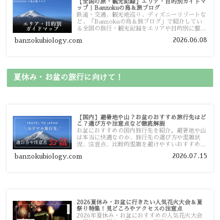
【全国の旅・観光記録】エリア・目的別ガイドマ
ップ｜Banzokuの鳥＆旅ブログ
鉄道・交通、観光地巡り、ディズニーリゾートな
ど、「Banzokuの鳥＆旅ブログ」で紹介してい
る全国の旅行・観光記録をエリアや目的別に整理
しました。あなたが行きたい場所の情報を、この
2026.06.08
banzokubiology.com
ガイドマップからスムーズに見つけていただけま
す。
夏休み・お盆の旅行に向けて！
【国内】避暑地や山？お盆のおすすめ旅行先はど
こ？選び方や注意点など徹底解説
お盆におすすめの国内旅行先を紹介。避暑地や山
は本当に快適なのか、旅行先の選び方や混雑状
況、注意点、比較的混雑を避けやすいおすすめス
ポットまで旅行前に役立つ情報を詳しく解説しま
2026.07.15
banzokubiology.com
す。
2026夏休み・お盆に行きたい人気花火大会＆夏
祭り特集！見どころやアクセスの注意点
2026年夏休み・お盆におすすめの人気花火大会