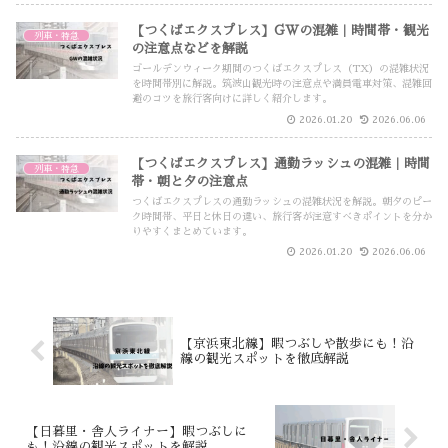
【つくばエクスプレス】GWの混雑｜時間帯・観光
列車・特急
の注意点などを解説
ゴールデンウィーク期間のつくばエクスプレス（TX）の混雑状況
を時間帯別に解説。筑波山観光時の注意点や満員電車対策、混雑回
避のコツを旅行客向けに詳しく紹介します。
2026.01.20
2026.06.06
【つくばエクスプレス】通勤ラッシュの混雑｜時間
列車・特急
帯・朝と夕の注意点
つくばエクスプレスの通勤ラッシュの混雑状況を解説。朝夕のピー
ク時間帯、平日と休日の違い、旅行客が注意すべきポイントを分か
りやすくまとめています。
2026.01.20
2026.06.06
【京浜東北線】暇つぶしや散歩にも！沿
線の観光スポットを徹底解説
【日暮里・舎人ライナー】暇つぶしに
も！沿線の観光スポットを解説