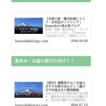
【全国の旅・観光記録】エリ
ア・目的別ガイドマップ｜
Banzokuの鳥＆旅ブログ
鉄道・交通、観光地巡り、ディズ
ニーリゾートなど、「Banzoku
の鳥＆旅ブログ」で紹介している
全国の旅行・観光記録をエリアや
2026.06.08
banzokubiology.com
目的別に整理しました。あなたが
行きたい場所の情報を、このガイ
ドマップからスムーズに見つけて
いただけます。
夏休み・お盆の旅行に向けて！
【国内】避暑地や山？お盆の
おすすめ旅行先はどこ？選び
方や注意点など徹底解説
お盆におすすめの国内旅行先を紹
介。避暑地や山は本当に快適なの
か、旅行先の選び方や混雑状況、
注意点、比較的混雑を避けやすい
2026.07.15
banzokubiology.com