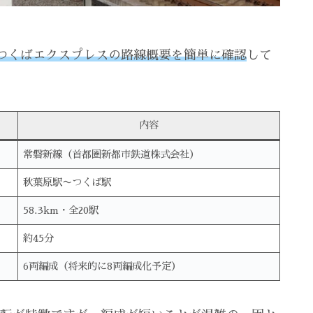
つくばエクスプレスの路線概要を簡単に確認
して
内容
常磐新線（首都圏新都市鉄道株式会社）
秋葉原駅〜つくば駅
58.3km・全20駅
約45分
6両編成（将来的に8両編成化予定）