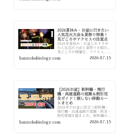
おすすめスポットまで旅行前に役
立つ情報を詳しく解説します。
2026夏休み・お盆に行きたい
人気花火大会＆夏祭り特集！
見どころやアクセスの注意点
2026年夏休み・お盆におすすめ
の人気花火大会と夏祭りを紹介。
見どころや開催日、アクセス、混
雑対策、旅行前に知っておきたい
2026.07.15
banzokubiology.com
注意点をわかりやすく解説しま
す。
【2026お盆】新幹線・飛行
機・高速道路の混雑＆割引完
全ガイド！損しない移動ルー
トまとめ
2026年のお盆に役立つ新幹線・
飛行機・高速道路の混雑・料金・
割引情報を総まとめ。新幹線の予
約や最繁忙期料金、飛行機を安く
2026.07.15
banzokubiology.com
予約するコツ、高速道路の休日割
引・深夜割引まで、損しない移動
方法を分かりやすく解説します。