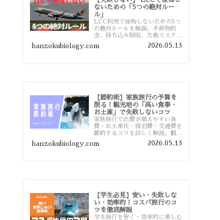
ないための「5つの絶対ルー
ル」
LCC利用で後悔しないための5つ
の絶対ルールを解説。手荷物料
金、持ち込み制限、欠航リスク、
時間厳守など、格安航空会社を利
2026.05.13
banzokubiology.com
用する前に知っておきたい注意点
を旅行者向けに詳しく紹介しま
す。
【節約術】家族旅行の予算を
削る！観光地の「高い食事・
お土産」で失敗しないコツ
家族旅行で出費が増えやすい食
費・お土産代・宿泊費・交通費を
節約するコツを詳しく解説。観光
地価格を避ける方法や、早割・ス
2026.05.13
banzokubiology.com
ーパー活用術、予算管理のポイン
トを紹介します。
【学生必見】安い・失敗しな
い・効率的！コスパ旅行のコ
ツを徹底解説
学生旅行を安く・効率的に楽しむ