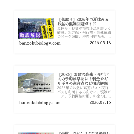
【先取り】2026年の夏休み＆
お盆の混雑回避ガイド
夏休み・お盆の混雑予想を詳しく
解説。新幹線・飛行機・高速道路
のピーク時間、渋滞回避方法、混
雑しやすい観光地、交通手段別の
2026.05.13
banzokubiology.com
特徴まで旅行者向けに分かりやす
く紹介します。
【2026】お盆の高速・夜行バ
スの予約は早めに！料金やギ
リギリの注意点など徹底解説
2026年のお盆に高速バス・夜行
バスを利用する方向けに、混雑ピ
ーク、予約開始時期、料金の仕組
み、キャンセル待ちのコツ、直前
2026.07.15
banzokubiology.com
予約の注意点まで詳しく解説しま
す。
【失敗しない】 LCCで後悔し