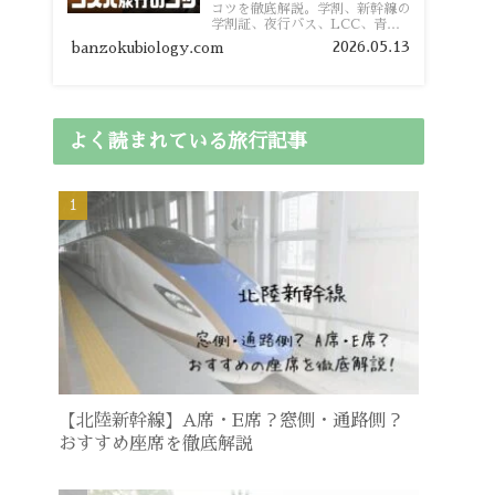
コツを徹底解説。学割、新幹線の
学割証、夜行バス、LCC、青春
18きっぷ、レンタカー割り勘な
2026.05.13
banzokubiology.com
ど、学生向けの節約旅行術を詳し
く紹介します。
よく読まれている旅行記事
【北陸新幹線】A席・E席？窓側・通路側？
おすすめ座席を徹底解説