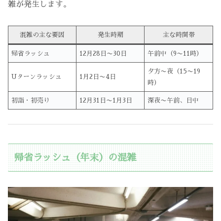
雑が発生します。
混雑の主な要因
発生時期
主な時間帯
帰省ラッシュ
12月28日〜30日
午前中（9〜11時）
夕方〜夜（15〜19
Uターンラッシュ
1月2日〜4日
時）
初詣・初売り
12月31日〜1月3日
深夜〜午前、日中
帰省ラッシュ（年末）の混雑