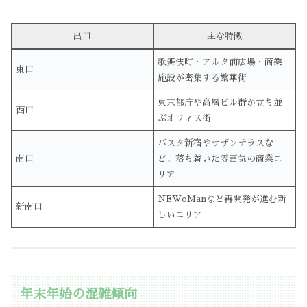
出口
主な特徴
歌舞伎町・アルタ前広場・商業
東口
施設が密集する繁華街
東京都庁や高層ビル群が立ち並
西口
ぶオフィス街
バスタ新宿やサザンテラスな
南口
ど、落ち着いた雰囲気の商業エ
リア
NEWoManなど再開発が進む新
新南口
しいエリア
年末年始の混雑傾向