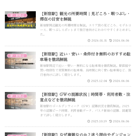
【新宿駅】観光の所要時間｜見どころ・暇つぶし・
駅・駅周辺
滞在の目安を解説
新宿駅周辺観光の所要時間を解説。エリア別の見どころ、モデルコ
ース、暇つぶしスポットまで旅行者向けにわかりやすくまとめまし
た。
2026.01.31
2026.06.06
【新宿駅】近い・安い・条件付き無料のおすすめ駐
駅・駅周辺
車場を徹底解説
新宿駅周辺で近い・安い・無料になる駐車場を徹底解説。駅直結や
買い物割引で実質無料の駐車場、長時間に向く安い駐車場など、旅
行者向けに詳しく紹介します。
2025.12.04
2026.06.06
【新宿駅】GWの混雑状況｜時間帯・利用者数・注
駅・駅周辺
意点などを徹底解説
新宿駅のゴールデンウィーク（GW）混雑状況を徹底解説。2025
年の混雑ピーク時間、利用者数データ、バスタ新宿の混雑、回避策
まで詳しく紹介します。
2025.10.19
2026.06.06
【新宿駅】なぜ複雑なのか？迷う理由やダンジョン