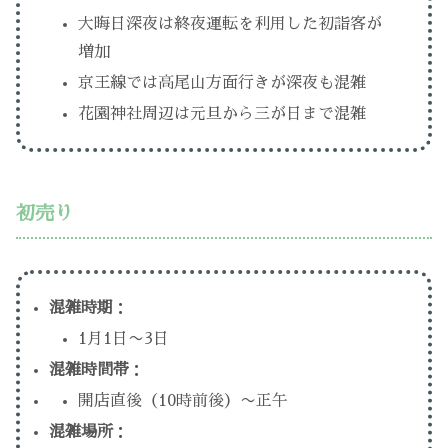
大晦日深夜は終夜運転を利用した初詣客が
増加
京王線では高尾山方面行きが深夜も混雑
花園神社周辺は元旦から三が日まで混雑
初売り
混雑時期
：
1月1日〜3日
混雑時間帯
：
開店直後（10時前後）〜正午
混雑場所
：