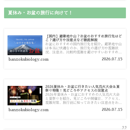
夏休み・お盆の旅行に向けて！
【国内】避暑地や山？お盆のおすすめ旅行先はど
こ？選び方や注意点など徹底解説
お盆におすすめの国内旅行先を紹介。避暑地や山
は本当に快適なのか、旅行先の選び方や混雑状
況、注意点、比較的混雑を避けやすいおすすめス
ポットまで旅行前に役立つ情報を詳しく解説しま
2026.07.15
banzokubiology.com
す。
2026夏休み・お盆に行きたい人気花火大会＆夏
祭り特集！見どころやアクセスの注意点
2026年夏休み・お盆におすすめの人気花火大会
と夏祭りを紹介。見どころや開催日、アクセス、
混雑対策、旅行前に知っておきたい注意点をわか
りやすく解説します。
2026.07.15
banzokubiology.com