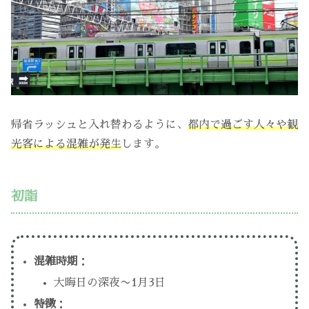
帰省ラッシュと入れ替わるように、
都内で過ごす人々や観
光客による混雑が発生
します。
初詣
混雑時期
：
大晦日の深夜〜1月3日
特徴
：