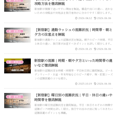
駅・駅周辺
攻略方法を徹底解説
新宿駅が複雑で迷いやすい理由を解説。構造や出口の違い、迷わな
いための攻略法や対処法を旅行者向けに分かりやすく紹介します。
2026.04.12
2026.06.06
【新宿駅】通勤ラッシュの混雑状況｜時間帯・朝と
駅・駅周辺
夕方の注意点を解説
新宿駅の通勤ラッシュの混雑状況を解説。朝夕のピーク時間、平日
と休日の違い、旅行客が注意すべきポイントを詳しく紹介します。
2026.01.21
2026.06.06
新宿駅の混雑｜時期・朝や夕方といった時間帯の違
駅・駅周辺
いなど徹底解説
新宿駅の混雑状況を時期・時間帯・平日休日別に徹底解説。ゴール
デンウィーク・お盆・年末年始などのピーク期や、桜・紅葉シーズ
ンの混雑回避のコツも紹介。
2025.10.19
2026.06.06
【新宿駅】曜日別の混雑状況｜平日・休日の違いや
駅・駅周辺
時間帯を徹底解説
新宿駅の曜日別混雑状況を徹底解説。平日・休日それぞれの特徴や
混雑ピーク時間を詳しく紹介。旅行やお出かけ前に知っておきたい
混雑回避のポイントも掲載。