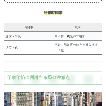
混雑時間帯
時間帯
傾向
昼前〜午後
買い物・観光客で増加
初詣・帰省客の動きと重なりピ
夕方〜夜
ーク化
年末年始に利用する際の注意点