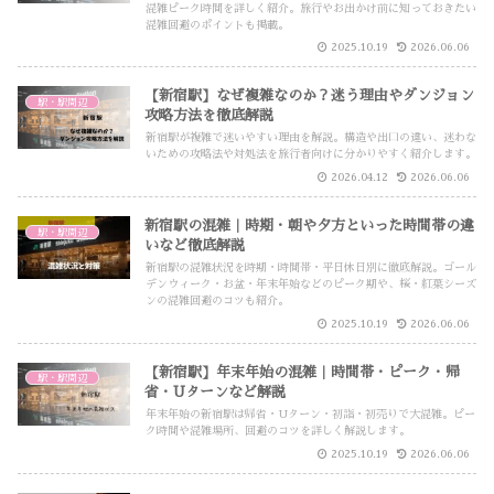
混雑ピーク時間を詳しく紹介。旅行やお出かけ前に知っておきたい
混雑回避のポイントも掲載。
2025.10.19
2026.06.06
【新宿駅】なぜ複雑なのか？迷う理由やダンジョン
駅・駅周辺
攻略方法を徹底解説
新宿駅が複雑で迷いやすい理由を解説。構造や出口の違い、迷わな
いための攻略法や対処法を旅行者向けに分かりやすく紹介します。
2026.04.12
2026.06.06
新宿駅の混雑｜時期・朝や夕方といった時間帯の違
駅・駅周辺
いなど徹底解説
新宿駅の混雑状況を時期・時間帯・平日休日別に徹底解説。ゴール
デンウィーク・お盆・年末年始などのピーク期や、桜・紅葉シーズ
ンの混雑回避のコツも紹介。
2025.10.19
2026.06.06
【新宿駅】年末年始の混雑｜時間帯・ピーク・帰
駅・駅周辺
省・Uターンなど解説
年末年始の新宿駅は帰省・Uターン・初詣・初売りで大混雑。ピー
ク時間や混雑場所、回避のコツを詳しく解説します。
2025.10.19
2026.06.06