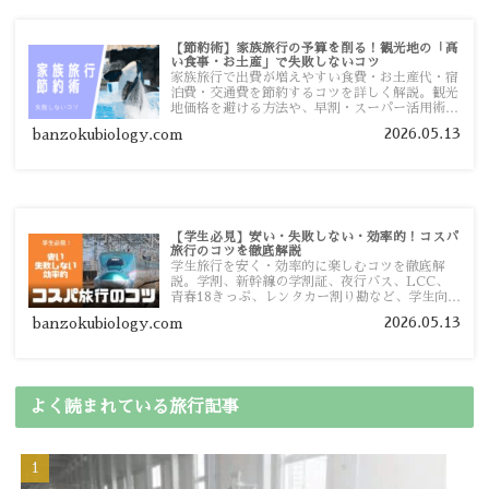
【節約術】家族旅行の予算を削る！観光地の「高
い食事・お土産」で失敗しないコツ
家族旅行で出費が増えやすい食費・お土産代・宿
泊費・交通費を節約するコツを詳しく解説。観光
地価格を避ける方法や、早割・スーパー活用術、
予算管理のポイントを紹介します。
2026.05.13
banzokubiology.com
【学生必見】安い・失敗しない・効率的！コスパ
旅行のコツを徹底解説
学生旅行を安く・効率的に楽しむコツを徹底解
説。学割、新幹線の学割証、夜行バス、LCC、
青春18きっぷ、レンタカー割り勘など、学生向け
の節約旅行術を詳しく紹介します。
2026.05.13
banzokubiology.com
よく読まれている旅行記事