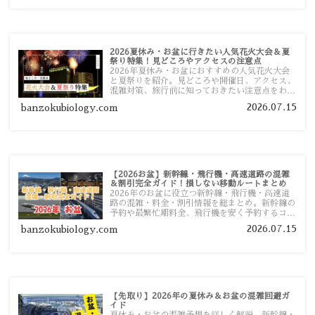
2026夏休み・お盆に行きたい人気花火大会＆夏
祭り特集！見どころやアクセスの注意点
2026年夏休み・お盆におすすめの人気花火大会
と夏祭りを紹介。見どころや開催日、アクセス、
混雑対策、旅行前に知っておきたい注意点をわか
りやすく解説します。
2026.07.15
banzokubiology.com
【2026お盆】新幹線・飛行機・高速道路の混雑
＆割引完全ガイド！損しない移動ルートまとめ
2026年のお盆に役立つ新幹線・飛行機・高速道
路の混雑・料金・割引情報を総まとめ。新幹線の
予約や最繁忙期料金、飛行機を安く予約するコ
ツ、高速道路の休日割引・深夜割引まで、損しな
2026.07.15
banzokubiology.com
い移動方法を分かりやすく解説します。
【先取り】2026年の夏休み＆お盆の混雑回避ガ
イド
夏休み・お盆の混雑予想を詳しく解説。新幹線・