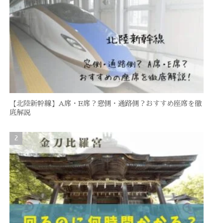
【北陸新幹線】A席・E席？窓側・通路側？おすすめ座席を徹
底解説