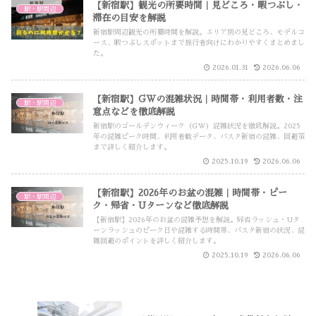
【新宿駅】観光の所要時間｜見どころ・暇つぶし・
駅・駅周辺
滞在の目安を解説
新宿駅周辺観光の所要時間を解説。エリア別の見どころ、モデルコ
ース、暇つぶしスポットまで旅行者向けにわかりやすくまとめまし
た。
2026.01.31
2026.06.06
【新宿駅】GWの混雑状況｜時間帯・利用者数・注
駅・駅周辺
意点などを徹底解説
新宿駅のゴールデンウィーク（GW）混雑状況を徹底解説。2025
年の混雑ピーク時間、利用者数データ、バスタ新宿の混雑、回避策
まで詳しく紹介します。
2025.10.19
2026.06.06
【新宿駅】2026年のお盆の混雑｜時間帯・ピー
駅・駅周辺
ク・帰省・Uターンなど徹底解説
【新宿駅】2026年のお盆の混雑予想を解説。帰省ラッシュ・Uタ
ーンラッシュのピーク日や混雑する時間帯、バスタ新宿の状況、混
雑回避のポイントを詳しく紹介します。
2025.10.19
2026.06.06