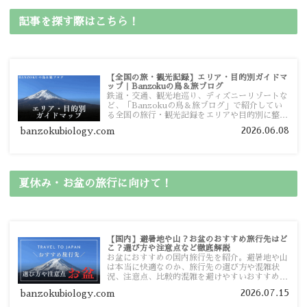
記事を探す際はこちら！
【全国の旅・観光記録】エリア・目的別ガイドマ
ップ｜Banzokuの鳥＆旅ブログ
鉄道・交通、観光地巡り、ディズニーリゾートな
ど、「Banzokuの鳥＆旅ブログ」で紹介してい
る全国の旅行・観光記録をエリアや目的別に整理
しました。あなたが行きたい場所の情報を、この
2026.06.08
banzokubiology.com
ガイドマップからスムーズに見つけていただけま
す。
夏休み・お盆の旅行に向けて！
【国内】避暑地や山？お盆のおすすめ旅行先はど
こ？選び方や注意点など徹底解説
お盆におすすめの国内旅行先を紹介。避暑地や山
は本当に快適なのか、旅行先の選び方や混雑状
況、注意点、比較的混雑を避けやすいおすすめス
ポットまで旅行前に役立つ情報を詳しく解説しま
2026.07.15
banzokubiology.com
す。