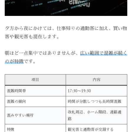
夕方から夜にかけては、仕事帰りの通勤客に加え、買い物
客や観光客も混在します。
朝ほど一点集中ではありませんが、
広い範囲で混雑が続く
のが特徴
です。
項目
内容
混雑時間帯
17:30〜19:30
混雑の傾向
時間が分散しつつも長時間混雑
改札周辺、ホーム階段、連絡通
混みやすい場所
路
特徴
観光客と通勤客が交錯する