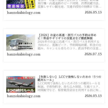
飛行機・高速道路のピーク時間、渋滞回避方法、
混雑しやすい観光地、交通手段別の特徴まで旅行
者向けに分かりやすく紹介します。
2026.05.13
banzokubiology.com
【2026】お盆の高速・夜行バスの予約は早め
に！料金やギリギリの注意点など徹底解説
2026年のお盆に高速バス・夜行バスを利用する
方向けに、混雑ピーク、予約開始時期、料金の仕
組み、キャンセル待ちのコツ、直前予約の注意点
まで詳しく解説します。
2026.07.15
banzokubiology.com
【失敗しない】 LCCで後悔しないための「5つの
絶対ルール」
LCC利用で後悔しないための5つの絶対ルールを
解説。手荷物料金、持ち込み制限、欠航リスク、
時間厳守など、格安航空会社を利用する前に知っ
ておきたい注意点を旅行者向けに詳しく紹介しま
2026.05.13
banzokubiology.com
す。