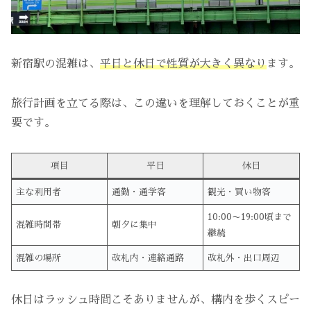
新宿駅の混雑は、
平日と休日で性質が大きく異なり
ます。
旅行計画を立てる際は、この違いを理解しておくことが重
要です。
項目
平日
休日
主な利用者
通勤・通学客
観光・買い物客
10:00〜19:00頃まで
混雑時間帯
朝夕に集中
継続
混雑の場所
改札内・連絡通路
改札外・出口周辺
休日はラッシュ時間こそありませんが、構内を歩くスピー