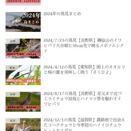
2024年の鳥見まとめ
2024/7/23の鳥見【長野県】御嶽山のイワ
ヒバリ大合唱と30cm先で囀るメボソムシク
イ
2024/4/12の鳥見【愛知県】頭上のオオルリ
と桜の蜜を美味しく吸う「さくひよ」
2024/8/17の鳥見【長野県】足元まで近づ
くライチョウ幼鳥とハイマツ帯を賑わすイ
ワヒバリ
2024/12/1の鳥見【滋賀県】農耕地で出会え
たコハクチョウと今季初のハイイロチュウ
ヒ・トモエガモ