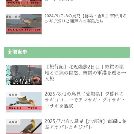
2024/9/7-8の鳥見【徳島・香川】吉野川の
シギチ巡りと瀬戸内の海鳥たち
新着記事
【旅行記】北近畿旅2日目｜敦賀の湿
地と若狭の自然、舞鶴の軍港を巡る一
人旅
2025/8/1の鳥見【愛知県】夕暮れの
サギコロニーでアマサギ・ダイサギ・
コサギを観察
2025/7/18の鳥見【北海道】電線に並
ぶアオバトとキジバト