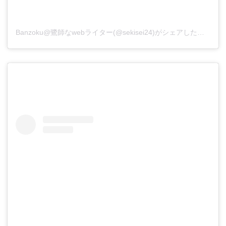
Banzoku@鷺師なwebライター(@sekisei24)がシェアした投稿