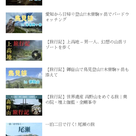
愛知から日帰り登山!!木曽駒ヶ岳でバードウ
ォッチング
【旅行記】上高地 – 男一人、幻想の山岳リ
ゾートを歩く
【旅行記】御嶽山で鳥見登山!!木曽駒ヶ岳も
添えて
【旅行記】世界遺産 高野山をめぐる旅｜奥
の院・壇上伽藍・金剛峯寺
一泊二日で行く! 尾瀬の旅