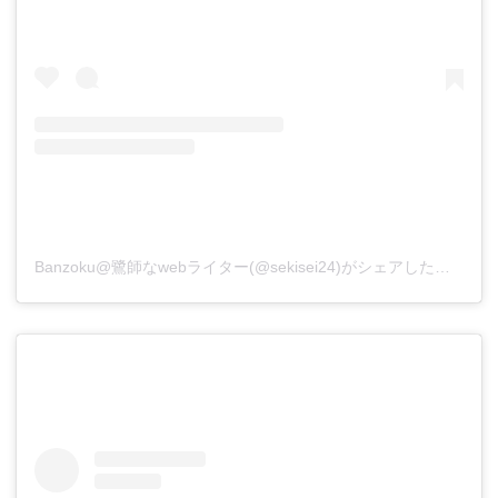
Banzoku@鷺師なwebライター(@sekisei24)がシェアした投稿