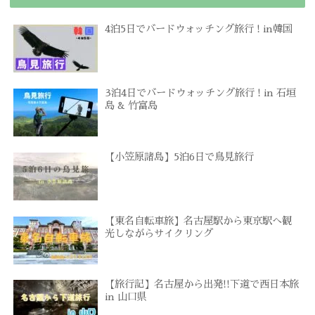
4泊5日でバードウォッチング旅行 ! in韓国
3泊4日でバードウォッチング旅行 ! in 石垣
島 & 竹富島
【小笠原諸島】5泊6日で鳥見旅行
【東名自転車旅】名古屋駅から東京駅へ観
光しながらサイクリング
【旅行記】名古屋から出発!!下道で西日本旅
in 山口県