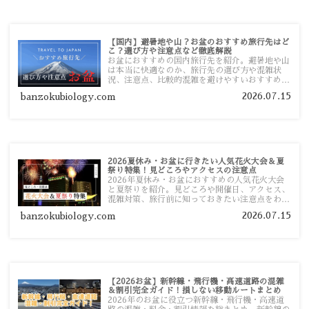
【国内】避暑地や山？お盆のおすすめ旅行先はど
こ？選び方や注意点など徹底解説
お盆におすすめの国内旅行先を紹介。避暑地や山
は本当に快適なのか、旅行先の選び方や混雑状
況、注意点、比較的混雑を避けやすいおすすめス
ポットまで旅行前に役立つ情報を詳しく解説しま
2026.07.15
banzokubiology.com
す。
2026夏休み・お盆に行きたい人気花火大会＆夏
祭り特集！見どころやアクセスの注意点
2026年夏休み・お盆におすすめの人気花火大会
と夏祭りを紹介。見どころや開催日、アクセス、
混雑対策、旅行前に知っておきたい注意点をわか
りやすく解説します。
2026.07.15
banzokubiology.com
【2026お盆】新幹線・飛行機・高速道路の混雑
＆割引完全ガイド！損しない移動ルートまとめ
2026年のお盆に役立つ新幹線・飛行機・高速道