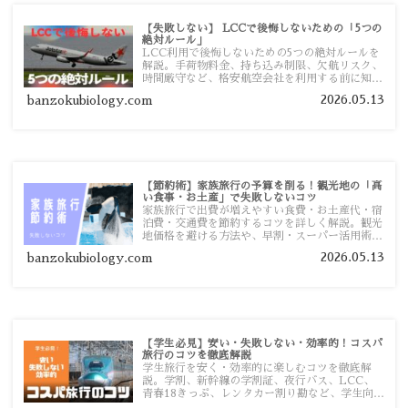
【失敗しない】 LCCで後悔しないための「5つの
絶対ルール」
LCC利用で後悔しないための5つの絶対ルールを
解説。手荷物料金、持ち込み制限、欠航リスク、
時間厳守など、格安航空会社を利用する前に知っ
ておきたい注意点を旅行者向けに詳しく紹介しま
2026.05.13
banzokubiology.com
す。
【節約術】家族旅行の予算を削る！観光地の「高
い食事・お土産」で失敗しないコツ
家族旅行で出費が増えやすい食費・お土産代・宿
泊費・交通費を節約するコツを詳しく解説。観光
地価格を避ける方法や、早割・スーパー活用術、
予算管理のポイントを紹介します。
2026.05.13
banzokubiology.com
【学生必見】安い・失敗しない・効率的！コスパ
旅行のコツを徹底解説
学生旅行を安く・効率的に楽しむコツを徹底解
説。学割、新幹線の学割証、夜行バス、LCC、
青春18きっぷ、レンタカー割り勘など、学生向け
の節約旅行術を詳しく紹介します。