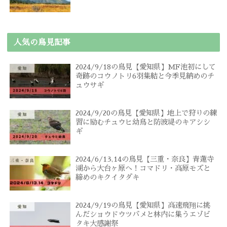
人気の鳥見記事
2024/9/18の鳥見【愛知県】MF池初にして
奇跡のコウノトリ6羽集結と今季見納めのチ
ュウサギ
2024/9/20の鳥見【愛知県】地上で狩りの練
習に励むチュウヒ幼鳥と防波堤のキアシシ
ギ
2024/6/13,14の鳥見【三重・奈良】青蓮寺
湖から大台ヶ原へ！コマドリ・高原モズと
締めのキクイタダキ
2024/9/19の鳥見【愛知県】高速飛翔に挑
んだショウドウツバメと林内に集うエゾビ
タキ大感謝祭