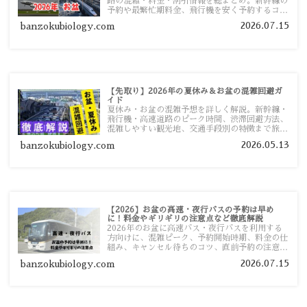
路の混雑・料金・割引情報を総まとめ。新幹線の
予約や最繁忙期料金、飛行機を安く予約するコ
ツ、高速道路の休日割引・深夜割引まで、損しな
2026.07.15
banzokubiology.com
い移動方法を分かりやすく解説します。
【先取り】2026年の夏休み＆お盆の混雑回避ガ
イド
夏休み・お盆の混雑予想を詳しく解説。新幹線・
飛行機・高速道路のピーク時間、渋滞回避方法、
混雑しやすい観光地、交通手段別の特徴まで旅行
者向けに分かりやすく紹介します。
2026.05.13
banzokubiology.com
【2026】お盆の高速・夜行バスの予約は早め
に！料金やギリギリの注意点など徹底解説
2026年のお盆に高速バス・夜行バスを利用する
方向けに、混雑ピーク、予約開始時期、料金の仕
組み、キャンセル待ちのコツ、直前予約の注意点
まで詳しく解説します。
2026.07.15
banzokubiology.com