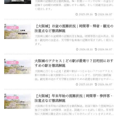
大阪城の混雑状況を徹底解説。桜・紅葉シーズンやGW・お盆など
混雑する時期や時間帯、混雑しやすい場所、そして回避方法を詳し
く紹介します。
2025.09.16
2026.06.07
【大阪城】お盆の混雑状況｜時間帯・帰省・観光の
大阪府
注意点など徹底解説
大阪城公園のお盆期間の混雑状況を解説。時間帯別の混み具合、帰
省・観光時の注意点、天守閣や駐車場の混雑対策まで詳しく紹介し
ます。
2026.01.11
2026.06.07
大阪城のアクセス｜どの駅が最寄り？目的別におす
大阪府
すめの駅を徹底解説
大阪城に行くなら必見！最寄り駅は一つじゃない？7つのアクセス
駅の特徴から新大阪駅からのベストルートまで、目的別に徹底解
説。観光客が迷わず天守閣を目指すための最適な駅選びをサポート
します。
2025.10.19
2026.06.07
【大阪城】年末年始の混雑状況｜時間帯・参拝客・
大阪府
注意点など徹底解説
大阪城の年末年始の混雑状況を徹底解説。初詣で賑わう豊國神社の
様子や混雑する時間帯、注意点、回避のコツを詳しく紹介。年末年
始に大阪城公園を訪れる前に知っておきたいポイントをまとめまし