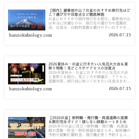
【国内】避暑地や山？お盆のおすすめ旅行先はど
こ？選び方や注意点など徹底解説
お盆におすすめの国内旅行先を紹介。避暑地や山
は本当に快適なのか、旅行先の選び方や混雑状
況、注意点、比較的混雑を避けやすいおすすめス
ポットまで旅行前に役立つ情報を詳しく解説しま
2026.07.15
banzokubiology.com
す。
2026夏休み・お盆に行きたい人気花火大会＆夏
祭り特集！見どころやアクセスの注意点
2026年夏休み・お盆におすすめの人気花火大会
と夏祭りを紹介。見どころや開催日、アクセス、
混雑対策、旅行前に知っておきたい注意点をわか
りやすく解説します。
2026.07.15
banzokubiology.com
【2026お盆】新幹線・飛行機・高速道路の混雑
＆割引完全ガイド！損しない移動ルートまとめ
2026年のお盆に役立つ新幹線・飛行機・高速道
路の混雑・料金・割引情報を総まとめ。新幹線の
予約や最繁忙期料金、飛行機を安く予約するコ