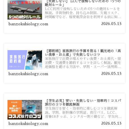
【失敗しない】 LCCで後悔しないための「5つの
絶対ルール」
LCC利用で後悔しないための5つの絶対ルールを
解説。手荷物料金、持ち込み制限、欠航リスク、
時間厳守など、格安航空会社を利用する前に知っ
ておきたい注意点を旅行者向けに詳しく紹介しま
2026.05.13
banzokubiology.com
す。
【節約術】家族旅行の予算を削る！観光地の「高
い食事・お土産」で失敗しないコツ
家族旅行で出費が増えやすい食費・お土産代・宿
泊費・交通費を節約するコツを詳しく解説。観光
地価格を避ける方法や、早割・スーパー活用術、
予算管理のポイントを紹介します。
2026.05.13
banzokubiology.com
【学生必見】安い・失敗しない・効率的！コスパ
旅行のコツを徹底解説
学生旅行を安く・効率的に楽しむコツを徹底解
説。学割、新幹線の学割証、夜行バス、LCC、
青春18きっぷ、レンタカー割り勘など、学生向け
の節約旅行術を詳しく紹介します。
2026.05.13
banzokubiology.com