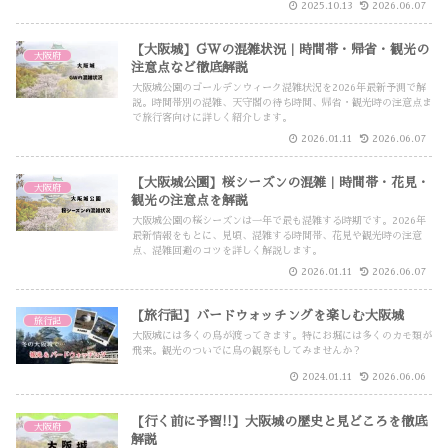
た。
2025.10.13
2026.06.07
【大阪城】GWの混雑状況｜時間帯・帰省・観光の
大阪府
注意点など徹底解説
大阪城公園のゴールデンウィーク混雑状況を2026年最新予測で解
説。時間帯別の混雑、天守閣の待ち時間、帰省・観光時の注意点ま
で旅行客向けに詳しく紹介します。
2026.01.11
2026.06.07
【大阪城公園】桜シーズンの混雑｜時間帯・花見・
大阪府
観光の注意点を解説
大阪城公園の桜シーズンは一年で最も混雑する時期です。2026年
最新情報をもとに、見頃、混雑する時間帯、花見や観光時の注意
点、混雑回避のコツを詳しく解説します。
2026.01.11
2026.06.07
【旅行記】バードウォッチングを楽しむ大阪城
旅行記
大阪城には多くの鳥が渡ってきます。特にお堀には多くのカモ類が
飛来。観光のついでに鳥の観察もしてみませんか？
2024.01.11
2026.06.06
【行く前に予習!!】大阪城の歴史と見どころを徹底
大阪府
解説