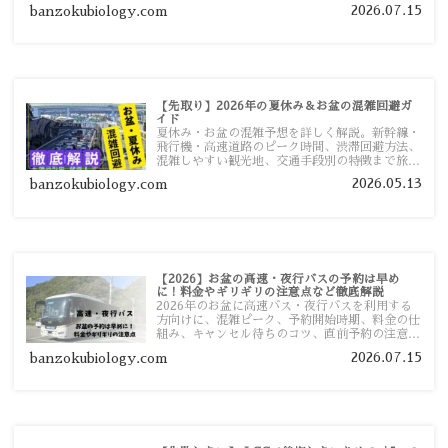
ツ、高速道路の休日割引・深夜割引まで、損しな
2026.07.15
banzokubiology.com
い移動方法を分かりやすく解説します。
【先取り】2026年の夏休み＆お盆の混雑回避ガ
イド
夏休み・お盆の混雑予想を詳しく解説。新幹線・
飛行機・高速道路のピーク時間、渋滞回避方法、
混雑しやすい観光地、交通手段別の特徴まで旅行
者向けに分かりやすく紹介します。
2026.05.13
banzokubiology.com
【2026】お盆の高速・夜行バスの予約は早め
に！料金やギリギリの注意点など徹底解説
2026年のお盆に高速バス・夜行バスを利用する
方向けに、混雑ピーク、予約開始時期、料金の仕
組み、キャンセル待ちのコツ、直前予約の注意点
まで詳しく解説します。
2026.07.15
banzokubiology.com