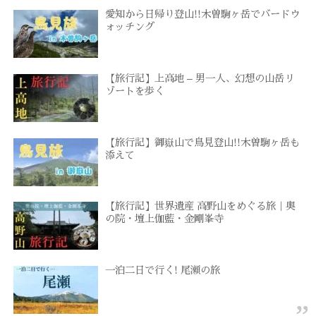
愛知から日帰り登山!!木曽駒ヶ岳でバードウ
ォッチング
【旅行記】上高地 – 男一人、幻想の山岳リ
ゾートを歩く
【旅行記】御嶽山で鳥見登山!!木曽駒ヶ岳も
添えて
【旅行記】世界遺産 高野山をめぐる旅｜奥
の院・壇上伽藍・金剛峯寺
一泊二日で行く! 尾瀬の旅