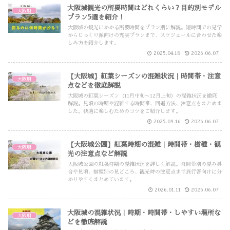
大阪城観光の所要時間はどれくらい？目的別モデル
大阪府
プラン5選を紹介！
大阪城の観光にかかる所要時間をプラン別に解説。短時間での見学
からじっくり派向けの充実プランまで、スケジュールに合わせた楽
しみ方を紹介します。
2025.04.18
2026.06.07
【大阪城】紅葉シーズンの混雑状況｜時間帯・注意
大阪府
点などを徹底解説
大阪城の紅葉シーズン（11月中旬〜12月上旬）の混雑状況を徹底
解説。見頃の時期や混雑する時間帯、回避方法、注意点をまとめま
した。快適に楽しむためのコツをご紹介します。
2025.09.16
2026.06.07
【大阪城公園】紅葉時期の混雑｜時間帯・樹種・観
大阪府
光の注意点など解説
大阪城公園の紅葉時期の混雑状況を詳しく解説。時間帯別の混み具
合や見頃、樹種別の見どころ、観光時の注意点まで旅行客向けに分
かりやすくまとめています。
2026.01.11
2026.06.07
大阪城の混雑状況｜時期・時間帯・しやすい場所な
大阪府
どを徹底解説