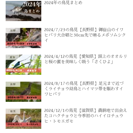
2024年の鳥見まとめ
2024/7/23の鳥見【長野県】御嶽山のイワ
ヒバリ大合唱と30cm先で囀るメボソムシク
イ
2024/4/12の鳥見【愛知県】頭上のオオルリ
と桜の蜜を美味しく吸う「さくひよ」
2024/8/17の鳥見【長野県】足元まで近づ
くライチョウ幼鳥とハイマツ帯を賑わすイ
ワヒバリ
2024/12/1の鳥見【滋賀県】農耕地で出会え
たコハクチョウと今季初のハイイロチュウ
ヒ・トモエガモ