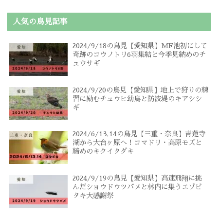
人気の鳥見記事
2024/9/18の鳥見【愛知県】MF池初にして
奇跡のコウノトリ6羽集結と今季見納めのチ
ュウサギ
2024/9/20の鳥見【愛知県】地上で狩りの練
習に励むチュウヒ幼鳥と防波堤のキアシシ
ギ
2024/6/13,14の鳥見【三重・奈良】青蓮寺
湖から大台ヶ原へ！コマドリ・高原モズと
締めのキクイタダキ
2024/9/19の鳥見【愛知県】高速飛翔に挑
んだショウドウツバメと林内に集うエゾビ
タキ大感謝祭