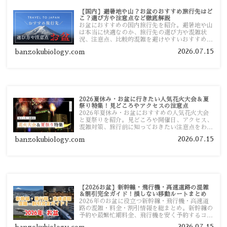
【国内】避暑地や山？お盆のおすすめ旅行先はど
こ？選び方や注意点など徹底解説
お盆におすすめの国内旅行先を紹介。避暑地や山
は本当に快適なのか、旅行先の選び方や混雑状
況、注意点、比較的混雑を避けやすいおすすめス
ポットまで旅行前に役立つ情報を詳しく解説しま
2026.07.15
banzokubiology.com
す。
2026夏休み・お盆に行きたい人気花火大会＆夏
祭り特集！見どころやアクセスの注意点
2026年夏休み・お盆におすすめの人気花火大会
と夏祭りを紹介。見どころや開催日、アクセス、
混雑対策、旅行前に知っておきたい注意点をわか
りやすく解説します。
2026.07.15
banzokubiology.com
【2026お盆】新幹線・飛行機・高速道路の混雑
＆割引完全ガイド！損しない移動ルートまとめ
2026年のお盆に役立つ新幹線・飛行機・高速道
路の混雑・料金・割引情報を総まとめ。新幹線の
予約や最繁忙期料金、飛行機を安く予約するコ
ツ、高速道路の休日割引・深夜割引まで、損しな
2026.07.15