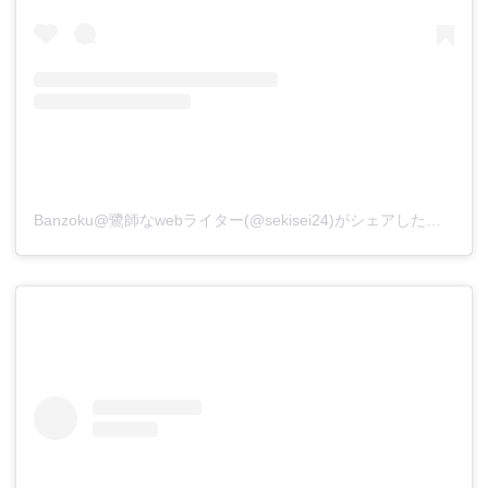
Banzoku@鷺師なwebライター(@sekisei24)がシェアした投稿