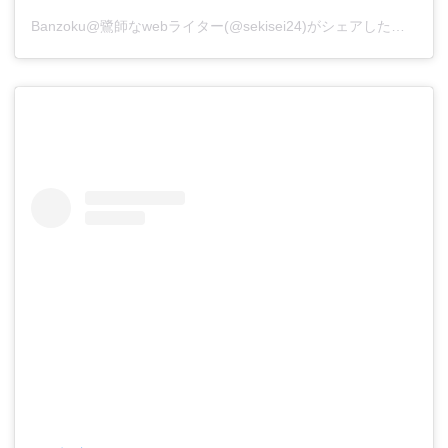
Banzoku@鷺師なwebライター(@sekisei24)がシェアした投稿