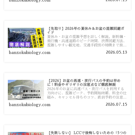
banzokubiology.com
い移動方法を分かりやすく解説します。
【先取り】2026年の夏休み＆お盆の混雑回避ガ
イド
夏休み・お盆の混雑予想を詳しく解説。新幹線・
飛行機・高速道路のピーク時間、渋滞回避方法、
混雑しやすい観光地、交通手段別の特徴まで旅行
者向けに分かりやすく紹介します。
2026.05.13
banzokubiology.com
【2026】お盆の高速・夜行バスの予約は早め
に！料金やギリギリの注意点など徹底解説
2026年のお盆に高速バス・夜行バスを利用する
方向けに、混雑ピーク、予約開始時期、料金の仕
組み、キャンセル待ちのコツ、直前予約の注意点
まで詳しく解説します。
2026.07.15
banzokubiology.com
【失敗しない】 LCCで後悔しないための「5つの