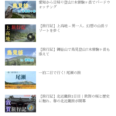
愛知から日帰り登山!!木曽駒ヶ岳でバードウ
ォッチング
【旅行記】上高地 – 男一人、幻想の山岳リ
ゾートを歩く
【旅行記】御嶽山で鳥見登山!!木曽駒ヶ岳も
添えて
一泊二日で行く! 尾瀬の旅
【旅行記】北近畿旅1日目｜敦賀の桜と歴史
に触れ、春の北近畿旅が開幕