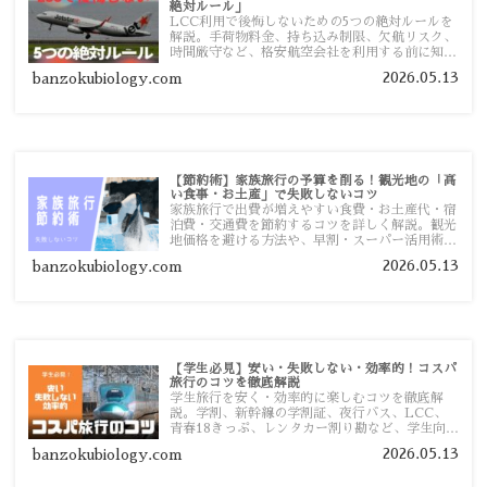
絶対ルール」
LCC利用で後悔しないための5つの絶対ルールを
解説。手荷物料金、持ち込み制限、欠航リスク、
時間厳守など、格安航空会社を利用する前に知っ
ておきたい注意点を旅行者向けに詳しく紹介しま
2026.05.13
banzokubiology.com
す。
【節約術】家族旅行の予算を削る！観光地の「高
い食事・お土産」で失敗しないコツ
家族旅行で出費が増えやすい食費・お土産代・宿
泊費・交通費を節約するコツを詳しく解説。観光
地価格を避ける方法や、早割・スーパー活用術、
予算管理のポイントを紹介します。
2026.05.13
banzokubiology.com
【学生必見】安い・失敗しない・効率的！コスパ
旅行のコツを徹底解説
学生旅行を安く・効率的に楽しむコツを徹底解
説。学割、新幹線の学割証、夜行バス、LCC、
青春18きっぷ、レンタカー割り勘など、学生向け
の節約旅行術を詳しく紹介します。
2026.05.13
banzokubiology.com