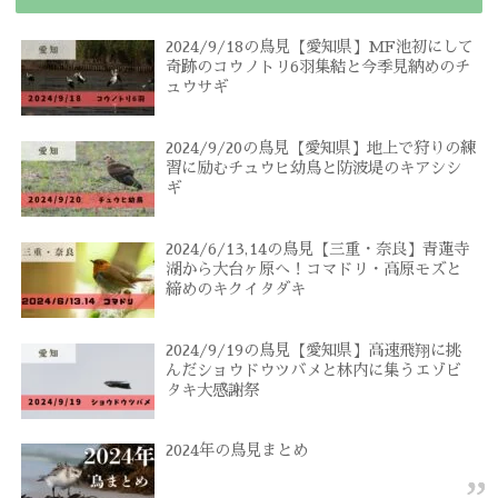
2024/9/18の鳥見【愛知県】MF池初にして
奇跡のコウノトリ6羽集結と今季見納めのチ
ュウサギ
2024/9/20の鳥見【愛知県】地上で狩りの練
習に励むチュウヒ幼鳥と防波堤のキアシシ
ギ
2024/6/13,14の鳥見【三重・奈良】青蓮寺
湖から大台ヶ原へ！コマドリ・高原モズと
締めのキクイタダキ
2024/9/19の鳥見【愛知県】高速飛翔に挑
んだショウドウツバメと林内に集うエゾビ
タキ大感謝祭
2024年の鳥見まとめ