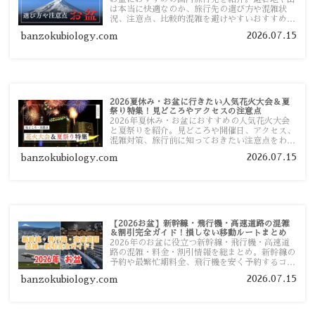
は本当に快適なのか、旅行先の選び方や混雑状
況、注意点、比較的混雑を避けやすいおすすめス
ポットまで旅行前に役立つ情報を詳しく解説しま
2026.07.15
banzokubiology.com
す。
2026夏休み・お盆に行きたい人気花火大会＆夏
祭り特集！見どころやアクセスの注意点
2026年夏休み・お盆におすすめの人気花火大会
と夏祭りを紹介。見どころや開催日、アクセス、
混雑対策、旅行前に知っておきたい注意点をわか
りやすく解説します。
2026.07.15
banzokubiology.com
【2026お盆】新幹線・飛行機・高速道路の混雑
＆割引完全ガイド！損しない移動ルートまとめ
2026年のお盆に役立つ新幹線・飛行機・高速道
路の混雑・料金・割引情報を総まとめ。新幹線の
予約や最繁忙期料金、飛行機を安く予約するコ
ツ、高速道路の休日割引・深夜割引まで、損しな
2026.07.15
banzokubiology.com
い移動方法を分かりやすく解説します。