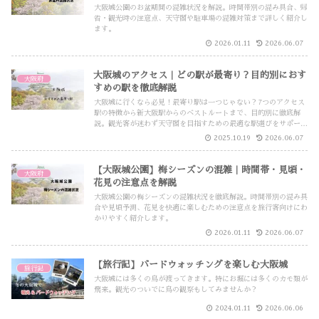
大阪城公園のお盆期間の混雑状況を解説。時間帯別の混み具合、帰
省・観光時の注意点、天守閣や駐車場の混雑対策まで詳しく紹介し
ます。
2026.01.11
2026.06.07
大阪城のアクセス｜どの駅が最寄り？目的別におす
大阪府
すめの駅を徹底解説
大阪城に行くなら必見！最寄り駅は一つじゃない？7つのアクセス
駅の特徴から新大阪駅からのベストルートまで、目的別に徹底解
説。観光客が迷わず天守閣を目指すための最適な駅選びをサポート
します。
2025.10.19
2026.06.07
【大阪城公園】梅シーズンの混雑｜時間帯・見頃・
大阪府
花見の注意点を解説
大阪城公園の梅シーズンの混雑状況を徹底解説。時間帯別の混み具
合や見頃予測、花見を快適に楽しむための注意点を旅行客向けにわ
かりやすく紹介します。
2026.01.11
2026.06.07
【旅行記】バードウォッチングを楽しむ大阪城
旅行記
大阪城には多くの鳥が渡ってきます。特にお堀には多くのカモ類が
飛来。観光のついでに鳥の観察もしてみませんか？
2024.01.11
2026.06.06