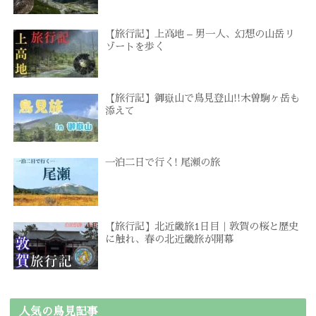
【旅行記】上高地 – 男一人、幻想の山岳リ
ゾートを歩く
【旅行記】御嶽山で鳥見登山!!木曽駒ヶ岳も
添えて
一泊二日で行く! 尾瀬の旅
【旅行記】北近畿旅1日目｜敦賀の桜と歴史
に触れ、春の北近畿旅が開幕
人気の鳥見記事