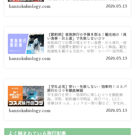
ておきたい注意点を旅行者向けに詳しく紹介しま
2026.05.13
banzokubiology.com
す。
【節約術】家族旅行の予算を削る！観光地の「高
い食事・お土産」で失敗しないコツ
家族旅行で出費が増えやすい食費・お土産代・宿
泊費・交通費を節約するコツを詳しく解説。観光
地価格を避ける方法や、早割・スーパー活用術、
予算管理のポイントを紹介します。
2026.05.13
banzokubiology.com
【学生必見】安い・失敗しない・効率的！コスパ
旅行のコツを徹底解説
学生旅行を安く・効率的に楽しむコツを徹底解
説。学割、新幹線の学割証、夜行バス、LCC、
青春18きっぷ、レンタカー割り勘など、学生向け
の節約旅行術を詳しく紹介します。
2026.05.13
banzokubiology.com
よく読まれている旅行記事