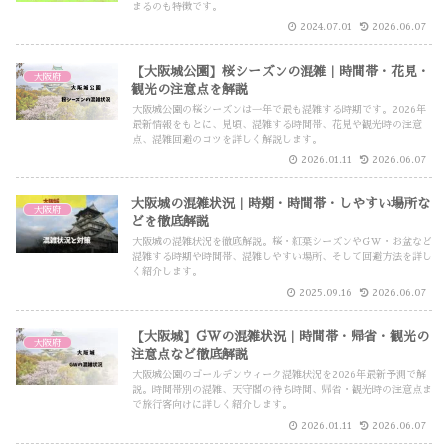
まるのも特徴です。
2024.07.01
2026.06.07
【大阪城公園】桜シーズンの混雑｜時間帯・花見・
大阪府
観光の注意点を解説
大阪城公園の桜シーズンは一年で最も混雑する時期です。2026年
最新情報をもとに、見頃、混雑する時間帯、花見や観光時の注意
点、混雑回避のコツを詳しく解説します。
2026.01.11
2026.06.07
大阪城の混雑状況｜時期・時間帯・しやすい場所な
大阪府
どを徹底解説
大阪城の混雑状況を徹底解説。桜・紅葉シーズンやGW・お盆など
混雑する時期や時間帯、混雑しやすい場所、そして回避方法を詳し
く紹介します。
2025.09.16
2026.06.07
【大阪城】GWの混雑状況｜時間帯・帰省・観光の
大阪府
注意点など徹底解説
大阪城公園のゴールデンウィーク混雑状況を2026年最新予測で解
説。時間帯別の混雑、天守閣の待ち時間、帰省・観光時の注意点ま
で旅行客向けに詳しく紹介します。
2026.01.11
2026.06.07