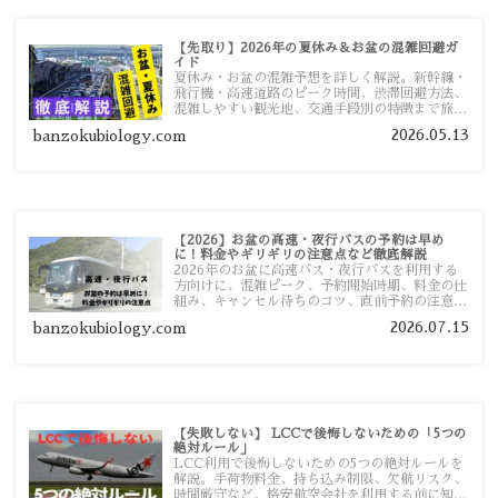
【先取り】2026年の夏休み＆お盆の混雑回避ガ
イド
夏休み・お盆の混雑予想を詳しく解説。新幹線・
飛行機・高速道路のピーク時間、渋滞回避方法、
混雑しやすい観光地、交通手段別の特徴まで旅行
者向けに分かりやすく紹介します。
2026.05.13
banzokubiology.com
【2026】お盆の高速・夜行バスの予約は早め
に！料金やギリギリの注意点など徹底解説
2026年のお盆に高速バス・夜行バスを利用する
方向けに、混雑ピーク、予約開始時期、料金の仕
組み、キャンセル待ちのコツ、直前予約の注意点
まで詳しく解説します。
2026.07.15
banzokubiology.com
【失敗しない】 LCCで後悔しないための「5つの
絶対ルール」
LCC利用で後悔しないための5つの絶対ルールを
解説。手荷物料金、持ち込み制限、欠航リスク、
時間厳守など、格安航空会社を利用する前に知っ