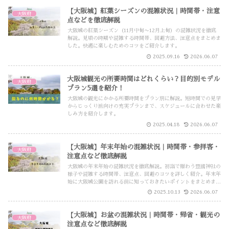
【大阪城】紅葉シーズンの混雑状況｜時間帯・注意
大阪府
点などを徹底解説
大阪城の紅葉シーズン（11月中旬〜12月上旬）の混雑状況を徹底
解説。見頃の時期や混雑する時間帯、回避方法、注意点をまとめま
した。快適に楽しむためのコツをご紹介します。
2025.09.16
2026.06.07
大阪城観光の所要時間はどれくらい？目的別モデル
大阪府
プラン5選を紹介！
大阪城の観光にかかる所要時間をプラン別に解説。短時間での見学
からじっくり派向けの充実プランまで、スケジュールに合わせた楽
しみ方を紹介します。
2025.04.18
2026.06.07
【大阪城】年末年始の混雑状況｜時間帯・参拝客・
大阪府
注意点など徹底解説
大阪城の年末年始の混雑状況を徹底解説。初詣で賑わう豊國神社の
様子や混雑する時間帯、注意点、回避のコツを詳しく紹介。年末年
始に大阪城公園を訪れる前に知っておきたいポイントをまとめまし
た。
2025.10.13
2026.06.07
【大阪城】お盆の混雑状況｜時間帯・帰省・観光の
大阪府
注意点など徹底解説