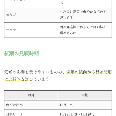
木
もみじ谷周辺で鮮やかな赤色が
モミジ
楽しめる
西の丸庭園で秋ならではの桜紅
サクラ
葉が見られる
紅葉の見頃時期
気候の影響を受けやすいものの、
例年の傾向から見頃時期
は比較的安定
しています。
項目
時期
色づき始め
11月上旬
見頃ピーク
11月20日頃〜12月初旬