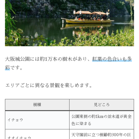
大阪城公園には約1万本の樹木があり、
紅葉の色合いも多
彩
です。
エリアごとに異なる景観を楽しめます。
樹種
見どころ
公園東側の約1kmの並木道が黄金
イチョウ
色に染まる
天守閣前に立つ樹齢約300年の巨
オオイチョウ