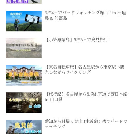
3泊4日でバードウォッチング旅行 ! in 石垣
島 & 竹富島
【小笠原諸島】5泊6日で鳥見旅行
【東名自転車旅】名古屋駅から東京駅へ観
光しながらサイクリング
【旅行記】名古屋から出発!!下道で西日本旅
in 山口県
愛知から日帰り登山!!木曽駒ヶ岳でバードウ
ォッチング