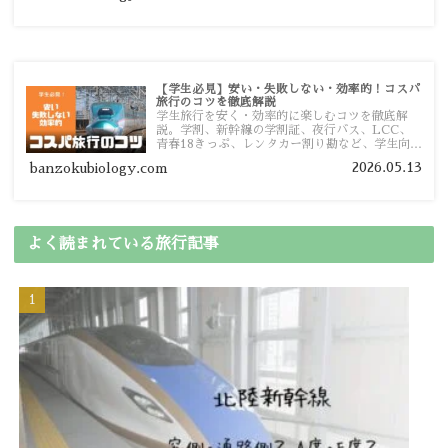
【学生必見】安い・失敗しない・効率的！コスパ
旅行のコツを徹底解説
学生旅行を安く・効率的に楽しむコツを徹底解
説。学割、新幹線の学割証、夜行バス、LCC、
青春18きっぷ、レンタカー割り勘など、学生向け
の節約旅行術を詳しく紹介します。
2026.05.13
banzokubiology.com
よく読まれている旅行記事