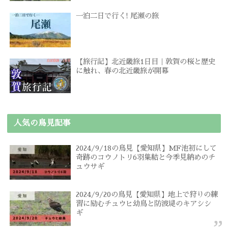
一泊二日で行く! 尾瀬の旅
【旅行記】北近畿旅1日目｜敦賀の桜と歴史
に触れ、春の北近畿旅が開幕
人気の鳥見記事
2024/9/18の鳥見【愛知県】MF池初にして
奇跡のコウノトリ6羽集結と今季見納めのチ
ュウサギ
2024/9/20の鳥見【愛知県】地上で狩りの練
習に励むチュウヒ幼鳥と防波堤のキアシシ
ギ