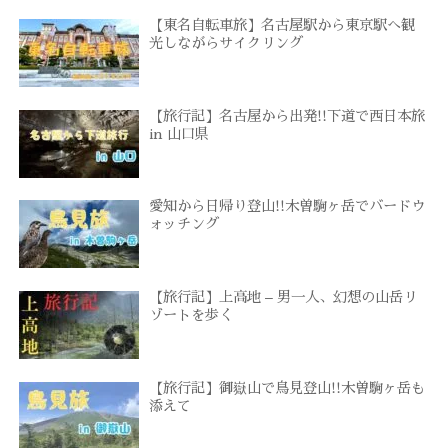
【東名自転車旅】名古屋駅から東京駅へ観
光しながらサイクリング
【旅行記】名古屋から出発!!下道で西日本旅
in 山口県
愛知から日帰り登山!!木曽駒ヶ岳でバードウ
ォッチング
【旅行記】上高地 – 男一人、幻想の山岳リ
ゾートを歩く
【旅行記】御嶽山で鳥見登山!!木曽駒ヶ岳も
添えて