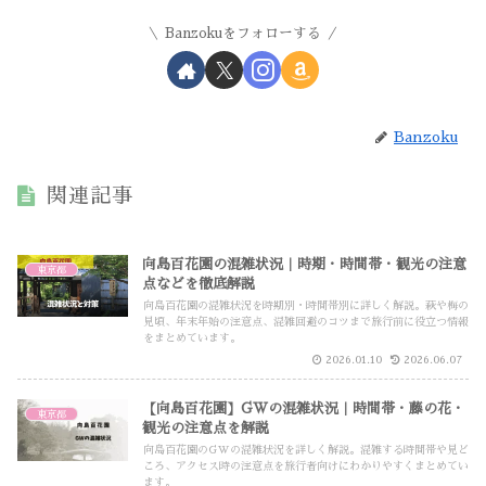
Banzokuをフォローする
Banzoku
関連記事
向島百花園の混雑状況｜時期・時間帯・観光の注意
東京都
点などを徹底解説
向島百花園の混雑状況を時期別・時間帯別に詳しく解説。萩や梅の
見頃、年末年始の注意点、混雑回避のコツまで旅行前に役立つ情報
をまとめています。
2026.01.10
2026.06.07
【向島百花園】GWの混雑状況｜時間帯・藤の花・
東京都
観光の注意点を解説
向島百花園のGWの混雑状況を詳しく解説。混雑する時間帯や見ど
ころ、アクセス時の注意点を旅行者向けにわかりやすくまとめてい
ます。