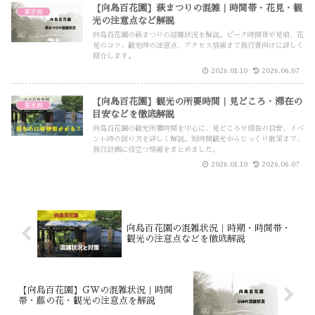
【向島百花園】萩まつりの混雑｜時間帯・花見・観
東京都
光の注意点など解説
向島百花園の萩まつりの混雑状況を解説。ピーク時間帯や見頃、花
見のコツ、観光時の注意点、アクセス情報まで旅行客向けに詳しく
紹介します。
2026.01.10
2026.06.07
【向島百花園】観光の所要時間｜見どころ・滞在の
東京都
目安などを徹底解説
向島百花園の観光所要時間を中心に、見どころや滞在の目安、イベ
ント時の回り方を詳しく解説。短時間観光からじっくり散策まで、
旅行計画に役立つ情報をまとめました。
2026.01.10
2026.06.07
向島百花園の混雑状況｜時期・時間帯・
観光の注意点などを徹底解説
【向島百花園】GWの混雑状況｜時間
帯・藤の花・観光の注意点を解説