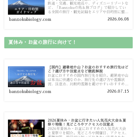
鉄道・交通、観光地巡り、ディズニーリゾートな
ど、「Banzokuの鳥＆旅ブログ」で紹介してい
る全国の旅行・観光記録をエリアや目的別に整理
しました。あなたが行きたい場所の情報を、この
2026.06.08
banzokubiology.com
ガイドマップからスムーズに見つけていただけま
す。
夏休み・お盆の旅行に向けて！
【国内】避暑地や山？お盆のおすすめ旅行先はど
こ？選び方や注意点など徹底解説
お盆におすすめの国内旅行先を紹介。避暑地や山
は本当に快適なのか、旅行先の選び方や混雑状
況、注意点、比較的混雑を避けやすいおすすめス
ポットまで旅行前に役立つ情報を詳しく解説しま
2026.07.15
banzokubiology.com
す。
2026夏休み・お盆に行きたい人気花火大会＆夏
祭り特集！見どころやアクセスの注意点
2026年夏休み・お盆におすすめの人気花火大会
と夏祭りを紹介。見どころや開催日、アクセス、