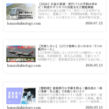
【2026】お盆の高速・夜行バスの予約は早め
に！料金やギリギリの注意点など徹底解説
2026年のお盆に高速バス・夜行バスを利用する
方向けに、混雑ピーク、予約開始時期、料金の仕
組み、キャンセル待ちのコツ、直前予約の注意点
まで詳しく解説します。
2026.07.15
banzokubiology.com
【失敗しない】 LCCで後悔しないための「5つの
絶対ルール」
LCC利用で後悔しないための5つの絶対ルールを
解説。手荷物料金、持ち込み制限、欠航リスク、
時間厳守など、格安航空会社を利用する前に知っ
ておきたい注意点を旅行者向けに詳しく紹介しま
2026.05.13
banzokubiology.com
す。
【節約術】家族旅行の予算を削る！観光地の「高
い食事・お土産」で失敗しないコツ
家族旅行で出費が増えやすい食費・お土産代・宿
泊費・交通費を節約するコツを詳しく解説。観光
地価格を避ける方法や、早割・スーパー活用術、
予算管理のポイントを紹介します。
2026.05.13
banzokubiology.com