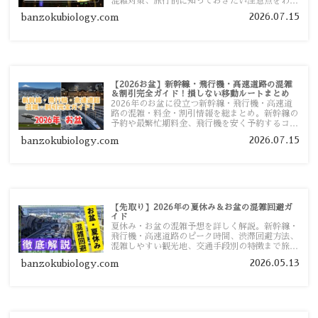
混雑対策、旅行前に知っておきたい注意点をわか
りやすく解説します。
2026.07.15
banzokubiology.com
【2026お盆】新幹線・飛行機・高速道路の混雑
＆割引完全ガイド！損しない移動ルートまとめ
2026年のお盆に役立つ新幹線・飛行機・高速道
路の混雑・料金・割引情報を総まとめ。新幹線の
予約や最繁忙期料金、飛行機を安く予約するコ
ツ、高速道路の休日割引・深夜割引まで、損しな
2026.07.15
banzokubiology.com
い移動方法を分かりやすく解説します。
【先取り】2026年の夏休み＆お盆の混雑回避ガ
イド
夏休み・お盆の混雑予想を詳しく解説。新幹線・
飛行機・高速道路のピーク時間、渋滞回避方法、
混雑しやすい観光地、交通手段別の特徴まで旅行
者向けに分かりやすく紹介します。
2026.05.13
banzokubiology.com