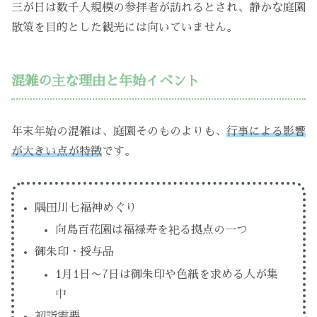
三が日は数千人規模の参拝者が訪れるとされ、静かな庭園
散策を目的とした観光には向いていません。
混雑の主な理由と年始イベント
年末年始の混雑は、庭園そのものよりも、
行事による影響
が大きい点が特徴
です。
隅田川七福神めぐり
向島百花園は福禄寿を祀る拠点の一つ
御朱印・授与品
1月1日〜7日は御朱印や色紙を求める人が集
中
初詣需要