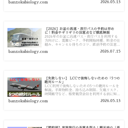
2026.05.13
banzokubiology.com
【2026】お盆の高速・夜行バスの予約は早め
に！料金やギリギリの注意点など徹底解説
2026年のお盆に高速バス・夜行バスを利用する
方向けに、混雑ピーク、予約開始時期、料金の仕
組み、キャンセル待ちのコツ、直前予約の注意点
まで詳しく解説します。
2026.07.15
banzokubiology.com
【失敗しない】 LCCで後悔しないための「5つの
絶対ルール」
LCC利用で後悔しないための5つの絶対ルールを
解説。手荷物料金、持ち込み制限、欠航リスク、
時間厳守など、格安航空会社を利用する前に知っ
ておきたい注意点を旅行者向けに詳しく紹介しま
2026.05.13
banzokubiology.com
す。
【節約術】家族旅行の予算を削る！観光地の「高