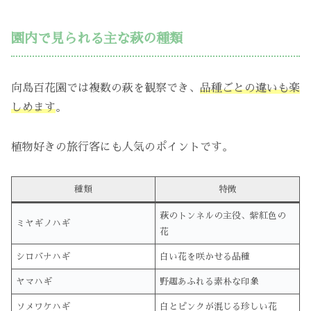
園内で見られる主な萩の種類
向島百花園では複数の萩を観察でき、
品種ごとの違いも楽
しめます
。
植物好きの旅行客にも人気のポイントです。
種類
特徴
萩のトンネルの主役、紫紅色の
ミヤギノハギ
花
シロバナハギ
白い花を咲かせる品種
ヤマハギ
野趣あふれる素朴な印象
ソメワケハギ
白とピンクが混じる珍しい花