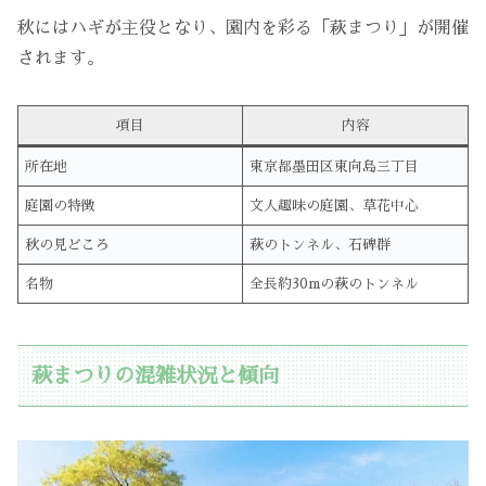
秋にはハギが主役となり、園内を彩る「萩まつり」が開催
されます。
項目
内容
所在地
東京都墨田区東向島三丁目
庭園の特徴
文人趣味の庭園、草花中心
秋の見どころ
萩のトンネル、石碑群
名物
全長約30mの萩のトンネル
萩まつりの混雑状況と傾向