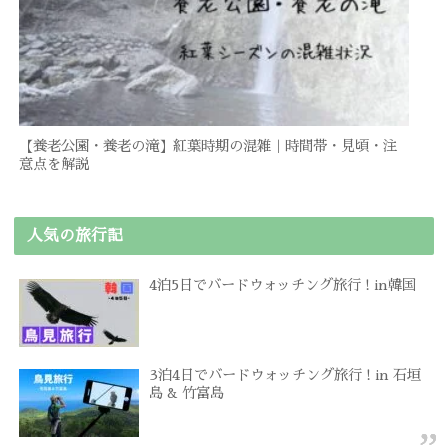
【養老公園・養老の滝】紅葉時期の混雑｜時間帯・見頃・注
意点を解説
人気の旅行記
4泊5日でバードウォッチング旅行 ! in韓国
3泊4日でバードウォッチング旅行 ! in 石垣
島 & 竹富島