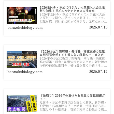
2026夏休み・お盆に行きたい人気花火大会＆夏
祭り特集！見どころやアクセスの注意点
2026年夏休み・お盆におすすめの人気花火大会
と夏祭りを紹介。見どころや開催日、アクセス、
混雑対策、旅行前に知っておきたい注意点をわか
りやすく解説します。
2026.07.15
banzokubiology.com
【2026お盆】新幹線・飛行機・高速道路の混雑
＆割引完全ガイド！損しない移動ルートまとめ
2026年のお盆に役立つ新幹線・飛行機・高速道
路の混雑・料金・割引情報を総まとめ。新幹線の
予約や最繁忙期料金、飛行機を安く予約するコ
ツ、高速道路の休日割引・深夜割引まで、損しな
2026.07.15
banzokubiology.com
い移動方法を分かりやすく解説します。
【先取り】2026年の夏休み＆お盆の混雑回避ガ
イド
夏休み・お盆の混雑予想を詳しく解説。新幹線・
飛行機・高速道路のピーク時間、渋滞回避方法、
混雑しやすい観光地、交通手段別の特徴まで旅行
者向けに分かりやすく紹介します。