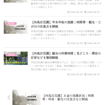
向島百花園の紅葉時期の混雑状況や時間帯、紅葉する樹種、見頃、
観光時の注意点を旅行客向けに詳しく解説。静かに楽しむためのポ
イントも紹介します。
2026.01.10
2026.06.07
【向島百花園】年末年始の混雑｜時間帯・観光・三
東京都
が日の注意点を解説
向島百花園の年末年始の混雑状況を解説。三が日の営業情報、混雑
する時間帯、七福神めぐりの注意点やアクセス事情まで旅行客向け
に詳しくまとめました。
2026.01.10
2026.06.07
【向島百花園】観光の所要時間｜見どころ・滞在の
東京都
目安などを徹底解説
向島百花園の観光所要時間を中心に、見どころや滞在の目安、イベ
ント時の回り方を詳しく解説。短時間観光からじっくり散策まで、
旅行計画に役立つ情報をまとめました。
2026.01.10
2026.06.07
【向島百花園】お盆の混雑状況｜時間
帯・帰省・観光の注意点など解説