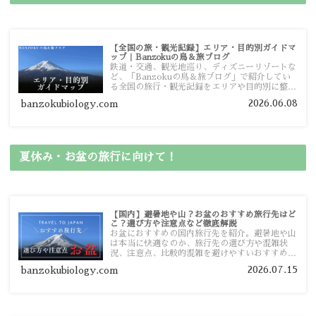
【全国の旅・観光記録】エリア・目的別ガイドマ
ップ｜Banzokuの鳥＆旅ブログ
鉄道・交通、観光地巡り、ディズニーリゾートな
ど、「Banzokuの鳥＆旅ブログ」で紹介してい
る全国の旅行・観光記録をエリアや目的別に整理
しました。あなたが行きたい場所の情報を、この
2026.06.08
banzokubiology.com
ガイドマップからスムーズに見つけていただけま
す。
夏休み・お盆の旅行に向けて！
【国内】避暑地や山？お盆のおすすめ旅行先はど
こ？選び方や注意点など徹底解説
お盆におすすめの国内旅行先を紹介。避暑地や山
は本当に快適なのか、旅行先の選び方や混雑状
況、注意点、比較的混雑を避けやすいおすすめス
ポットまで旅行前に役立つ情報を詳しく解説しま
2026.07.15
banzokubiology.com
す。