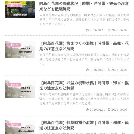
向島百花園の混雑状況｜時期・時間帯・観光の注意
東京都
点などを徹底解説
向島百花園の混雑状況を時期別・時間帯別に詳しく解説。萩や梅の
見頃、年末年始の注意点、混雑回避のコツまで旅行前に役立つ情報
をまとめています。
2026.01.10
2026.06.07
【向島百花園】梅まつりの混雑｜時間帯・品種・花
東京都
見の注意点など解説
向島百花園の梅まつりの混雑状況を時間帯別に解説。見頃や梅の品
種、花見を快適に楽しむ注意点まで、旅行客向けに詳しく紹介しま
す。
2026.01.10
2026.06.07
【向島百花園】お盆の混雑状況｜時間帯・帰省・観
東京都
光の注意点など解説
向島百花園のお盆時期の混雑状況を詳しく解説。時間帯別の傾向や
帰省・交通の影響、夏に訪れる際の注意点まで紹介します。人混み
を避けて庭園散策を楽しみたい方必見。
2026.01.10
2026.06.07
【向島百花園】紅葉時期の混雑｜時間帯・樹種・観
東京都
光の注意点など解説