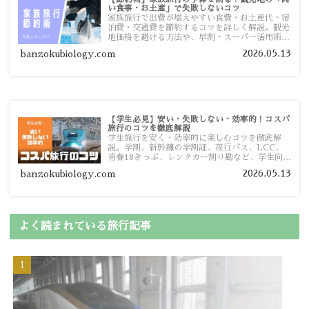
い食事・お土産」で失敗しないコツ
家族旅行で出費が増えやすい食費・お土産代・宿
泊費・交通費を節約するコツを詳しく解説。観光
地価格を避ける方法や、早割・スーパー活用術、
予算管理のポイントを紹介します。
2026.05.13
banzokubiology.com
【学生必見】安い・失敗しない・効率的！コスパ
旅行のコツを徹底解説
学生旅行を安く・効率的に楽しむコツを徹底解
説。学割、新幹線の学割証、夜行バス、LCC、
青春18きっぷ、レンタカー割り勘など、学生向け
の節約旅行術を詳しく紹介します。
2026.05.13
banzokubiology.com
よく読まれている旅行記事