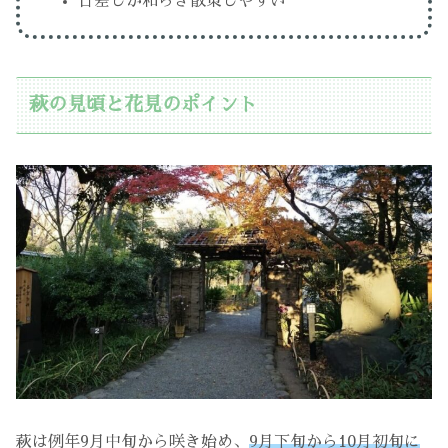
日差しが和らぎ散策しやすい
萩の見頃と花見のポイント
萩は例年9月中旬から咲き始め、
9月下旬から10月初旬に