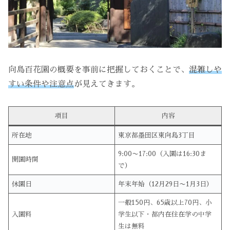
向島百花園の概要を事前に把握しておくことで、
混雑しや
すい条件や注意点
が見えてきます。
項目
内容
所在地
東京都墨田区東向島3丁目
9:00〜17:00（入園は16:30ま
開園時間
で）
休園日
年末年始（12月29日〜1月3日）
一般150円、65歳以上70円、小
入園料
学生以下・都内在住在学の中学
生は無料