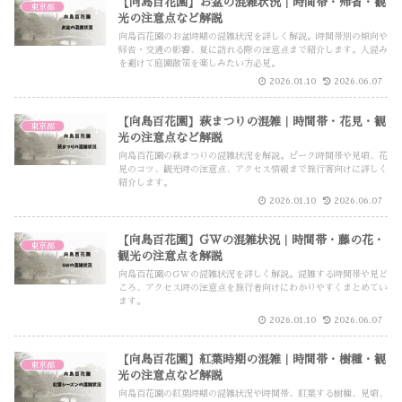
【向島百花園】お盆の混雑状況｜時間帯・帰省・観
東京都
光の注意点など解説
向島百花園のお盆時期の混雑状況を詳しく解説。時間帯別の傾向や
帰省・交通の影響、夏に訪れる際の注意点まで紹介します。人混み
を避けて庭園散策を楽しみたい方必見。
2026.01.10
2026.06.07
【向島百花園】萩まつりの混雑｜時間帯・花見・観
東京都
光の注意点など解説
向島百花園の萩まつりの混雑状況を解説。ピーク時間帯や見頃、花
見のコツ、観光時の注意点、アクセス情報まで旅行客向けに詳しく
紹介します。
2026.01.10
2026.06.07
【向島百花園】GWの混雑状況｜時間帯・藤の花・
東京都
観光の注意点を解説
向島百花園のGWの混雑状況を詳しく解説。混雑する時間帯や見ど
ころ、アクセス時の注意点を旅行者向けにわかりやすくまとめてい
ます。
2026.01.10
2026.06.07
【向島百花園】紅葉時期の混雑｜時間帯・樹種・観
東京都
光の注意点など解説
向島百花園の紅葉時期の混雑状況や時間帯、紅葉する樹種、見頃、