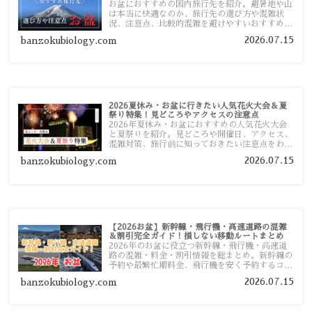
お盆におすすめの国内旅行先を紹介。避暑地や山
は本当に快適なのか、旅行先の選び方や混雑状
況、注意点、比較的混雑を避けやすいおすすめス
ポットまで旅行前に役立つ情報を詳しく解説しま
2026.07.15
banzokubiology.com
す。
2026夏休み・お盆に行きたい人気花火大会＆夏
祭り特集！見どころやアクセスの注意点
2026年夏休み・お盆におすすめの人気花火大会
と夏祭りを紹介。見どころや開催日、アクセス、
混雑対策、旅行前に知っておきたい注意点をわか
りやすく解説します。
2026.07.15
banzokubiology.com
【2026お盆】新幹線・飛行機・高速道路の混雑
＆割引完全ガイド！損しない移動ルートまとめ
2026年のお盆に役立つ新幹線・飛行機・高速道
路の混雑・料金・割引情報を総まとめ。新幹線の
予約や最繁忙期料金、飛行機を安く予約するコ
ツ、高速道路の休日割引・深夜割引まで、損しな
2026.07.15
banzokubiology.com
い移動方法を分かりやすく解説します。