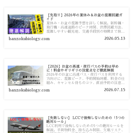
【先取り】2026年の夏休み＆お盆の混雑回避ガ
イド
夏休み・お盆の混雑予想を詳しく解説。新幹線・
飛行機・高速道路のピーク時間、渋滞回避方法、
混雑しやすい観光地、交通手段別の特徴まで旅行
者向けに分かりやすく紹介します。
2026.05.13
banzokubiology.com
【2026】お盆の高速・夜行バスの予約は早め
に！料金やギリギリの注意点など徹底解説
2026年のお盆に高速バス・夜行バスを利用する
方向けに、混雑ピーク、予約開始時期、料金の仕
組み、キャンセル待ちのコツ、直前予約の注意点
まで詳しく解説します。
2026.07.15
banzokubiology.com
【失敗しない】 LCCで後悔しないための「5つの
絶対ルール」
LCC利用で後悔しないための5つの絶対ルールを
解説。手荷物料金、持ち込み制限、欠航リスク、