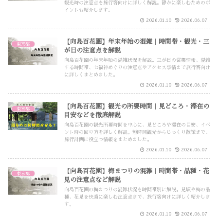
観光時の注意点を旅行客向けに詳しく解説。静かに楽しむためのポ
イントも紹介します。
2026.01.10
2026.06.07
【向島百花園】年末年始の混雑｜時間帯・観光・三
東京都
が日の注意点を解説
向島百花園の年末年始の混雑状況を解説。三が日の営業情報、混雑
する時間帯、七福神めぐりの注意点やアクセス事情まで旅行客向け
に詳しくまとめました。
2026.01.10
2026.06.07
【向島百花園】観光の所要時間｜見どころ・滞在の
東京都
目安などを徹底解説
向島百花園の観光所要時間を中心に、見どころや滞在の目安、イベ
ント時の回り方を詳しく解説。短時間観光からじっくり散策まで、
旅行計画に役立つ情報をまとめました。
2026.01.10
2026.06.07
【向島百花園】梅まつりの混雑｜時間帯・品種・花
東京都
見の注意点など解説
向島百花園の梅まつりの混雑状況を時間帯別に解説。見頃や梅の品
種、花見を快適に楽しむ注意点まで、旅行客向けに詳しく紹介しま
す。
2026.01.10
2026.06.07