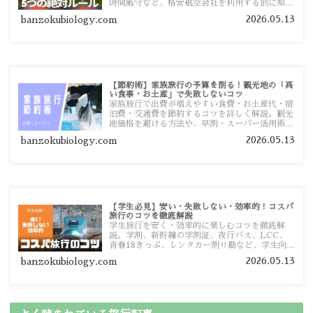
時間厳守など、格安航空会社を利用する前に知っ
ておきたい注意点を旅行者向けに詳しく紹介しま
2026.05.13
banzokubiology.com
す。
【節約術】家族旅行の予算を削る！観光地の「高
い食事・お土産」で失敗しないコツ
家族旅行で出費が増えやすい食費・お土産代・宿
泊費・交通費を節約するコツを詳しく解説。観光
地価格を避ける方法や、早割・スーパー活用術、
予算管理のポイントを紹介します。
2026.05.13
banzokubiology.com
【学生必見】安い・失敗しない・効率的！コスパ
旅行のコツを徹底解説
学生旅行を安く・効率的に楽しむコツを徹底解
説。学割、新幹線の学割証、夜行バス、LCC、
青春18きっぷ、レンタカー割り勘など、学生向け
の節約旅行術を詳しく紹介します。
2026.05.13
banzokubiology.com