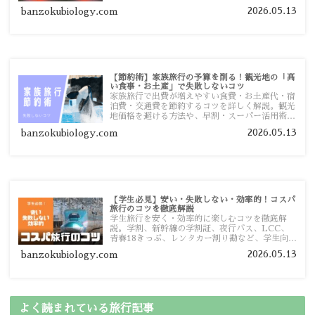
ておきたい注意点を旅行者向けに詳しく紹介しま
2026.05.13
banzokubiology.com
す。
【節約術】家族旅行の予算を削る！観光地の「高
い食事・お土産」で失敗しないコツ
家族旅行で出費が増えやすい食費・お土産代・宿
泊費・交通費を節約するコツを詳しく解説。観光
地価格を避ける方法や、早割・スーパー活用術、
予算管理のポイントを紹介します。
2026.05.13
banzokubiology.com
【学生必見】安い・失敗しない・効率的！コスパ
旅行のコツを徹底解説
学生旅行を安く・効率的に楽しむコツを徹底解
説。学割、新幹線の学割証、夜行バス、LCC、
青春18きっぷ、レンタカー割り勘など、学生向け
の節約旅行術を詳しく紹介します。
2026.05.13
banzokubiology.com
よく読まれている旅行記事