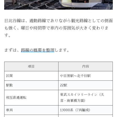
日比谷線は、通勤路線でありながら観光路線としての側面
も強く、曜日や時間帯で車内の雰囲気が大きく変わりま
す。
まずは、
路線の概要を整理
します。
項目
内容
区間
中目黒駅〜北千住駅
駅数
22駅
東武スカイツリーライン（久
相互直通運転
喜・南栗橋方面）
車両
13000系（7両編成）