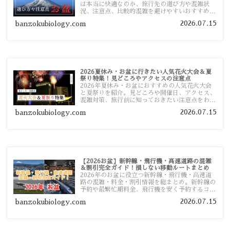
は本当に快適なのか、旅行先の選び方や混雑状
況、注意点、比較的混雑を避けやすいおすすめス
ポットまで旅行前に役立つ情報を詳しく解説しま
2026.07.15
banzokubiology.com
す。
2026夏休み・お盆に行きたい人気花火大会＆夏
祭り特集！見どころやアクセスの注意点
2026年夏休み・お盆におすすめの人気花火大会
と夏祭りを紹介。見どころや開催日、アクセス、
混雑対策、旅行前に知っておきたい注意点をわか
りやすく解説します。
2026.07.15
banzokubiology.com
【2026お盆】新幹線・飛行機・高速道路の混雑
＆割引完全ガイド！損しない移動ルートまとめ
2026年のお盆に役立つ新幹線・飛行機・高速道
路の混雑・料金・割引情報を総まとめ。新幹線の
予約や最繁忙期料金、飛行機を安く予約するコ
ツ、高速道路の休日割引・深夜割引まで、損しな
2026.07.15
banzokubiology.com
い移動方法を分かりやすく解説します。