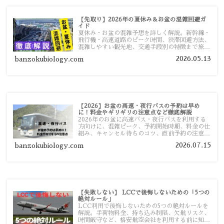
【先取り】2026年の夏休み＆お盆の混雑回避ガ
イド
夏休み・お盆の混雑予想を詳しく解説。新幹線・
飛行機・高速道路のピーク時間、渋滞回避方法、
混雑しやすい観光地、交通手段別の特徴まで旅行
者向けに分かりやすく紹介します。
2026.05.13
banzokubiology.com
【2026】お盆の高速・夜行バスの予約は早め
に！料金やギリギリの注意点など徹底解説
2026年のお盆に高速バス・夜行バスを利用する
方向けに、混雑ピーク、予約開始時期、料金の仕
組み、キャンセル待ちのコツ、直前予約の注意点
まで詳しく解説します。
2026.07.15
banzokubiology.com
【失敗しない】 LCCで後悔しないための「5つの
絶対ルール」
LCC利用で後悔しないための5つの絶対ルールを
解説。手荷物料金、持ち込み制限、欠航リスク、
時間厳守など、格安航空会社を利用する前に知っ