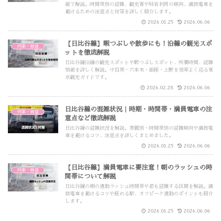
報で解説。時間帯別の混雑、観光客や帰省利用の傾向、満員電車を
避けるための注意点と対策を詳しく紹介します。
2026.01.25
2026.06.06
【日比谷線】暇つぶしや散歩にも！沿線の観光スポ
列車・特急
ットを徹底解説
日比谷線沿線の観光スポットや暇つぶしスポット、所要時間、混雑
情報を詳しく解説。中目黒・六本木・銀座・上野を効率よく巡る東
京観光ガイドです。
2026.02.28
2026.06.06
日比谷線の混雑状況｜時期・時間帯・満員電車の注
列車・特急
意点など徹底解説
日比谷線の混雑状況を解説。季節別・時間帯別の混雑傾向や満員電
車を避けるコツ、注意点を詳しくまとめました。
2026.01.25
2026.06.06
【日比谷線】満員電車に要注意！朝のラッシュの時
列車・特急
間帯について解説
日比谷線の朝の通勤ラッシュ時間帯や最も混雑する区間を解説。満
員電車を避けるコツや座れる駅、オフピーク通勤のポイントも紹介
します。
2026.01.25
2026.06.06