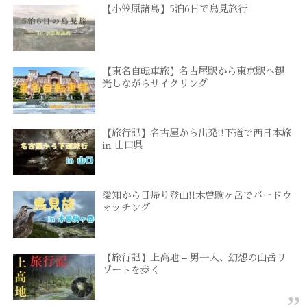
【小笠原諸島】5泊6日で鳥見旅行
【東名自転車旅】名古屋駅から東京駅へ観
光しながらサイクリング
【旅行記】名古屋から出発!!下道で西日本旅
in 山口県
愛知から日帰り登山!!木曽駒ヶ岳でバードウ
ォッチング
【旅行記】上高地 – 男一人、幻想の山岳リ
ゾートを歩く