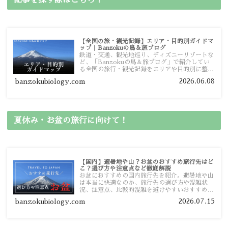
記事を探す際はこちら！
【全国の旅・観光記録】エリア・目的別ガイドマ
ップ｜Banzokuの鳥＆旅ブログ
鉄道・交通、観光地巡り、ディズニーリゾートな
ど、「Banzokuの鳥＆旅ブログ」で紹介してい
る全国の旅行・観光記録をエリアや目的別に整理
しました。あなたが行きたい場所の情報を、この
2026.06.08
banzokubiology.com
ガイドマップからスムーズに見つけていただけま
す。
夏休み・お盆の旅行に向けて！
【国内】避暑地や山？お盆のおすすめ旅行先はど
こ？選び方や注意点など徹底解説
お盆におすすめの国内旅行先を紹介。避暑地や山
は本当に快適なのか、旅行先の選び方や混雑状
況、注意点、比較的混雑を避けやすいおすすめス
ポットまで旅行前に役立つ情報を詳しく解説しま
2026.07.15
banzokubiology.com
す。