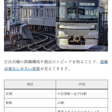
日比谷線の路線構成や最近のトピックを知ることで、
混雑
が発生しやすい背景
が見えてきます。
項目
内容
区間
中目黒駅〜北千住駅
駅数
22駅
東武スカイツリーライン（久