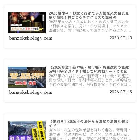
2026夏休み・お盆に行きたい人気花火大会＆夏
祭り特集！見どころやアクセスの注意点
2026年夏休み・お盆におすすめの人気花火大会
と夏祭りを紹介。見どころや開催日、アクセス、
混雑対策、旅行前に知っておきたい注意点をわか
りやすく解説します。
2026.07.15
banzokubiology.com
【2026お盆】新幹線・飛行機・高速道路の混雑
＆割引完全ガイド！損しない移動ルートまとめ
2026年のお盆に役立つ新幹線・飛行機・高速道
路の混雑・料金・割引情報を総まとめ。新幹線の
予約や最繁忙期料金、飛行機を安く予約するコ
ツ、高速道路の休日割引・深夜割引まで、損しな
2026.07.15
banzokubiology.com
い移動方法を分かりやすく解説します。
【先取り】2026年の夏休み＆お盆の混雑回避ガ
イド
夏休み・お盆の混雑予想を詳しく解説。新幹線・
飛行機・高速道路のピーク時間、渋滞回避方法、
混雑しやすい観光地、交通手段別の特徴まで旅行