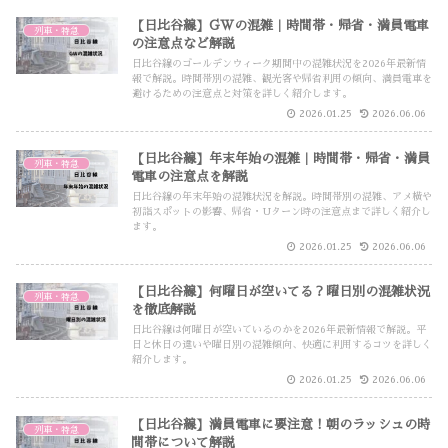
【日比谷線】GWの混雑｜時間帯・帰省・満員電車
列車・特急
の注意点など解説
日比谷線のゴールデンウィーク期間中の混雑状況を2026年最新情
報で解説。時間帯別の混雑、観光客や帰省利用の傾向、満員電車を
避けるための注意点と対策を詳しく紹介します。
2026.01.25
2026.06.06
【日比谷線】年末年始の混雑｜時間帯・帰省・満員
列車・特急
電車の注意点を解説
日比谷線の年末年始の混雑状況を解説。時間帯別の混雑、アメ横や
初詣スポットの影響、帰省・Uターン時の注意点まで詳しく紹介し
ます。
2026.01.25
2026.06.06
【日比谷線】何曜日が空いてる？曜日別の混雑状況
列車・特急
を徹底解説
日比谷線は何曜日が空いているのかを2026年最新情報で解説。平
日と休日の違いや曜日別の混雑傾向、快適に利用するコツを詳しく
紹介します。
2026.01.25
2026.06.06
【日比谷線】満員電車に要注意！朝のラッシュの時
列車・特急
間帯について解説