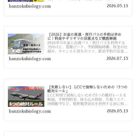
者向けに分かりやすく紹介します。
2026.05.13
banzokubiology.com
【2026】お盆の高速・夜行バスの予約は早め
に！料金やギリギリの注意点など徹底解説
2026年のお盆に高速バス・夜行バスを利用する
方向けに、混雑ピーク、予約開始時期、料金の仕
組み、キャンセル待ちのコツ、直前予約の注意点
まで詳しく解説します。
2026.07.15
banzokubiology.com
【失敗しない】 LCCで後悔しないための「5つの
絶対ルール」
LCC利用で後悔しないための5つの絶対ルールを
解説。手荷物料金、持ち込み制限、欠航リスク、
時間厳守など、格安航空会社を利用する前に知っ
ておきたい注意点を旅行者向けに詳しく紹介しま
2026.05.13
banzokubiology.com
す。