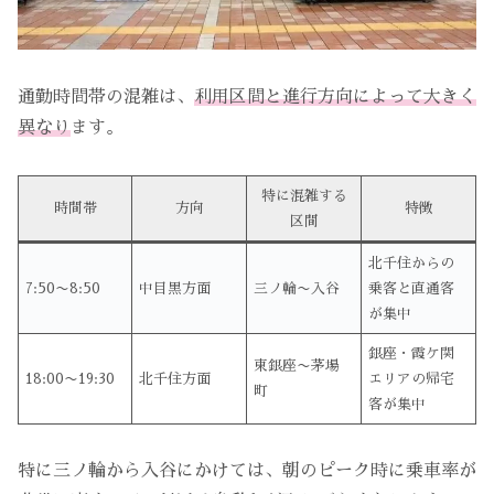
通勤時間帯の混雑は、
利用区間と進行方向によって大きく
異なり
ます。
特に混雑する
時間帯
方向
特徴
区間
北千住からの
7:50〜8:50
中目黒方面
三ノ輪〜入谷
乗客と直通客
が集中
銀座・霞ケ関
東銀座〜茅場
18:00〜19:30
北千住方面
エリアの帰宅
町
客が集中
特に三ノ輪から入谷にかけては、朝のピーク時に乗車率が