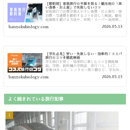
【節約術】家族旅行の予算を削る！観光地の「高
い食事・お土産」で失敗しないコツ
家族旅行で出費が増えやすい食費・お土産代・宿
泊費・交通費を節約するコツを詳しく解説。観光
地価格を避ける方法や、早割・スーパー活用術、
予算管理のポイントを紹介します。
2026.05.13
banzokubiology.com
【学生必見】安い・失敗しない・効率的！コスパ
旅行のコツを徹底解説
学生旅行を安く・効率的に楽しむコツを徹底解
説。学割、新幹線の学割証、夜行バス、LCC、
青春18きっぷ、レンタカー割り勘など、学生向け
の節約旅行術を詳しく紹介します。
2026.05.13
banzokubiology.com
よく読まれている旅行記事