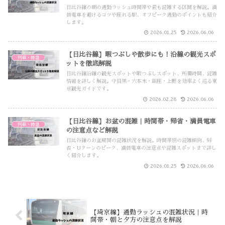
日比谷線の朝の通勤ラッシュ時間帯や最も混雑する区間を解説。満
員電車を避けるコツや座れる駅、オフピーク通勤のポイントも紹介
します。
2026.01.25
2026.06.06
【日比谷線】暇つぶしや散歩にも！沿線の観光スポ
列車・特急
ットを徹底解説
日比谷線沿線の観光スポットや暇つぶしスポット、所要時間、混雑
情報を詳しく解説。中目黒・六本木・銀座・上野を効率よく巡る東
京観光ガイドです。
2026.02.28
2026.06.06
【日比谷線】お盆の混雑｜時間帯・帰省・満員電車
列車・特急
の注意点など解説
日比谷線のお盆期間の混雑状況を解説。時間帯別の混雑傾向、帰
省・Uターンのピーク、満員電車の注意点や混雑スポットまで詳し
く紹介します。
2026.01.25
2026.06.06
【埼京線】通勤ラッシュの混雑状況｜時
間帯・朝と夕方の注意点を解説