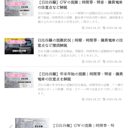
【日比谷線】GWの混雑｜時間帯・帰省・満員電車
列車・特急
の注意点など解説
日比谷線のゴールデンウィーク期間中の混雑状況を2026年最新情
報で解説。時間帯別の混雑、観光客や帰省利用の傾向、満員電車を
避けるための注意点と対策を詳しく紹介します。
2026.01.25
2026.06.06
日比谷線の混雑状況｜時期・時間帯・満員電車の注
列車・特急
意点など徹底解説
日比谷線の混雑状況を解説。季節別・時間帯別の混雑傾向や満員電
車を避けるコツ、注意点を詳しくまとめました。
2026.01.25
2026.06.06
【日比谷線】年末年始の混雑｜時間帯・帰省・満員
列車・特急
電車の注意点を解説
日比谷線の年末年始の混雑状況を解説。時間帯別の混雑、アメ横や
初詣スポットの影響、帰省・Uターン時の注意点まで詳しく紹介し
ます。
2026.01.25
2026.06.06
【日比谷線】GWの混雑｜時間帯・帰