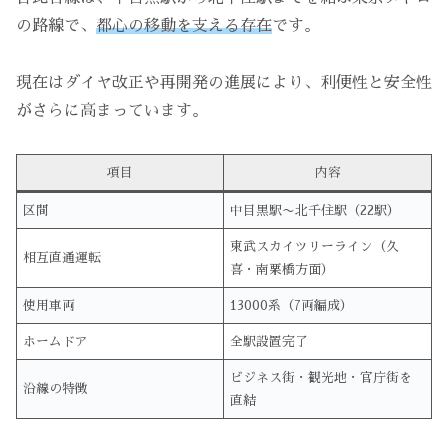
の路線で、
都心の移動を支える存在
です。
現在はダイヤ改正や再開発の進展により、利便性と安全性
がさらに高まっています。
項目
内容
区間
中目黒駅〜北千住駅（22駅）
東武スカイツリーライン（久
相互直通運転
喜・南栗橋方面）
使用車両
13000系（7両編成）
ホームドア
全駅設置完了
ビジネス街・観光地・官庁街を
沿線の特徴
直結