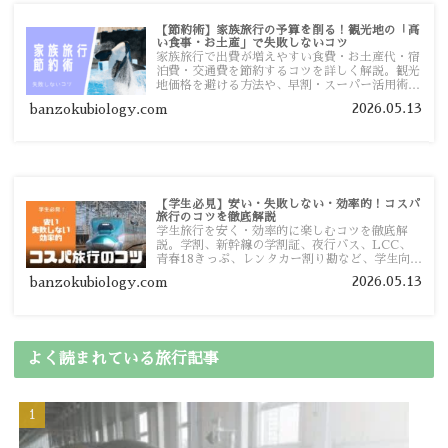
【節約術】家族旅行の予算を削る！観光地の「高
い食事・お土産」で失敗しないコツ
家族旅行で出費が増えやすい食費・お土産代・宿
泊費・交通費を節約するコツを詳しく解説。観光
地価格を避ける方法や、早割・スーパー活用術、
予算管理のポイントを紹介します。
2026.05.13
banzokubiology.com
【学生必見】安い・失敗しない・効率的！コスパ
旅行のコツを徹底解説
学生旅行を安く・効率的に楽しむコツを徹底解
説。学割、新幹線の学割証、夜行バス、LCC、
青春18きっぷ、レンタカー割り勘など、学生向け
の節約旅行術を詳しく紹介します。
2026.05.13
banzokubiology.com
よく読まれている旅行記事