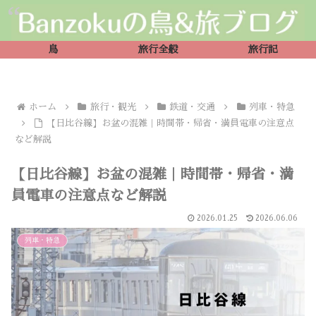
鳥
旅行全般
旅行記
ホーム
旅行・観光
鉄道・交通
列車・特急
【日比谷線】お盆の混雑｜時間帯・帰省・満員電車の注意点
など解説
【日比谷線】お盆の混雑｜時間帯・帰省・満
員電車の注意点など解説
2026.01.25
2026.06.06
列車・特急