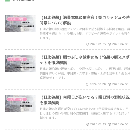
【日比谷線】満員電車に要注意！朝のラッシュの時
列車・特急
間帯について解説
日比谷線の朝の通勤ラッシュ時間帯や最も混雑する区間を解説。満
員電車を避けるコツや座れる駅、オフピーク通勤のポイントも紹介
します。
2026.01.25
2026.06.06
【日比谷線】暇つぶしや散歩にも！沿線の観光スポ
列車・特急
ットを徹底解説
日比谷線沿線の観光スポットや暇つぶしスポット、所要時間、混雑
情報を詳しく解説。中目黒・六本木・銀座・上野を効率よく巡る東
京観光ガイドです。
2026.02.28
2026.06.06
【日比谷線】何曜日が空いてる？曜日別の混雑状況
列車・特急
を徹底解説
日比谷線は何曜日が空いているのかを2026年最新情報で解説。平
日と休日の違いや曜日別の混雑傾向、快適に利用するコツを詳しく
紹介します。
2026.01.25
2026.06.06