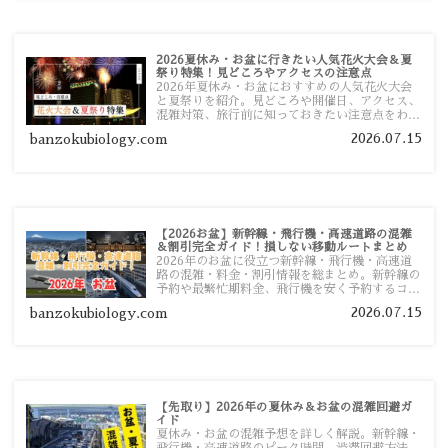
2026夏休み・お盆に行きたい人気花火大会＆夏
祭り特集！見どころやアクセスの注意点
2026年夏休み・お盆におすすめの人気花火大会
と夏祭りを紹介。見どころや開催日、アクセス、
混雑対策、旅行前に知っておきたい注意点をわか
りやすく解説します。
2026.07.15
banzokubiology.com
【2026お盆】新幹線・飛行機・高速道路の混雑
＆割引完全ガイド！損しない移動ルートまとめ
2026年のお盆に役立つ新幹線・飛行機・高速道
路の混雑・料金・割引情報を総まとめ。新幹線の
予約や最繁忙期料金、飛行機を安く予約するコ
ツ、高速道路の休日割引・深夜割引まで、損しな
2026.07.15
banzokubiology.com
い移動方法を分かりやすく解説します。
【先取り】2026年の夏休み＆お盆の混雑回避ガ
イド
夏休み・お盆の混雑予想を詳しく解説。新幹線・
飛行機・高速道路のピーク時間、渋滞回避方法、