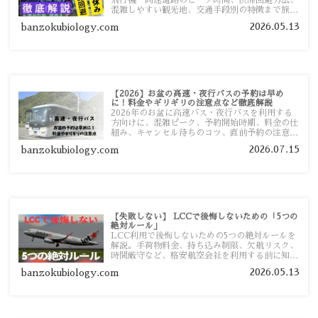
混雑しやすい観光地、交通手段別の特徴まで旅行
者向けに分かりやすく紹介します。
2026.05.13
banzokubiology.com
【2026】お盆の高速・夜行バスの予約は早め
に！料金やギリギリの注意点など徹底解説
2026年のお盆に高速バス・夜行バスを利用する
方向けに、混雑ピーク、予約開始時期、料金の仕
組み、キャンセル待ちのコツ、直前予約の注意点
まで詳しく解説します。
2026.07.15
banzokubiology.com
【失敗しない】 LCCで後悔しないための「5つの
絶対ルール」
LCC利用で後悔しないための5つの絶対ルールを
解説。手荷物料金、持ち込み制限、欠航リスク、
時間厳守など、格安航空会社を利用する前に知っ
ておきたい注意点を旅行者向けに詳しく紹介しま
2026.05.13
banzokubiology.com
す。