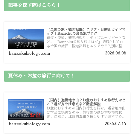
記事を探す際はこちら！
【全国の旅・観光記録】エリア・目的別ガイドマ
ップ｜Banzokuの鳥＆旅ブログ
鉄道・交通、観光地巡り、ディズニーリゾートな
ど、「Banzokuの鳥＆旅ブログ」で紹介してい
る全国の旅行・観光記録をエリアや目的別に整理
しました。あなたが行きたい場所の情報を、この
2026.06.08
banzokubiology.com
ガイドマップからスムーズに見つけていただけま
す。
夏休み・お盆の旅行に向けて！
【国内】避暑地や山？お盆のおすすめ旅行先はど
こ？選び方や注意点など徹底解説
お盆におすすめの国内旅行先を紹介。避暑地や山
は本当に快適なのか、旅行先の選び方や混雑状
況、注意点、比較的混雑を避けやすいおすすめス
ポットまで旅行前に役立つ情報を詳しく解説しま
2026.07.15
banzokubiology.com
す。