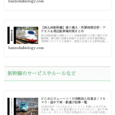
ます。
banzokubiology.com
【西九州新幹線】乗り換え・所要時間目安・ア
クセス＆周辺駐車場対策まとめ
西九州新幹線の攻略ガイド！武雄温泉駅での乗り換えや所
要時間、繁忙期の混雑を回避する先回り対策を徹底解説。
長崎駅へのアクセス情報や、現地で必須となる駅周辺駐車
場の満車対策まで、実践的な記事をまとめています。
banzokubiology.com
新幹線のサービスやルールなど
どこかにビューーン！の攻略法と注意点！リセ
マラ・途中下車・駅選び記事一覧
JR東日本の「どこかにビューーン！」を使いこなすため
の記事一覧。ハズレ駅を避けるリセマラのコツ、途中下車
のルール、ポイント不足の対処法やキャンセル時の注意点