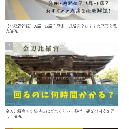
【北陸新幹線】A席・E席？窓側・通路側？おすすめ座席を徹
底解説
金刀比羅宮の所要時間はどれくらい？参拝・観光の目安を詳
しく解説