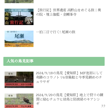
【旅行記】世界遺産 高野山をめぐる旅｜奥
の院・壇上伽藍・金剛峯寺
一泊二日で行く! 尾瀬の旅
人気の鳥見記事
2024/9/18の鳥見【愛知県】MF池初にして
奇跡のコウノトリ6羽集結と今季見納めのチ
ュウサギ
2024/9/20の鳥見【愛知県】地上で狩りの練
習に励むチュウヒ幼鳥と防波堤のキアシシ
ギ