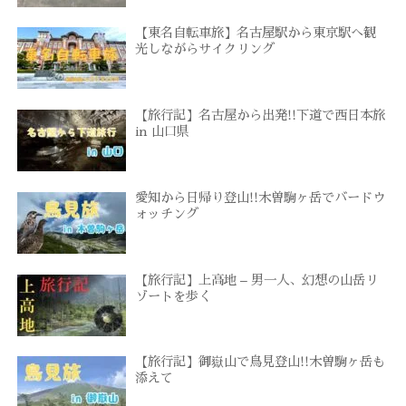
【東名自転車旅】名古屋駅から東京駅へ観
光しながらサイクリング
【旅行記】名古屋から出発!!下道で西日本旅
in 山口県
愛知から日帰り登山!!木曽駒ヶ岳でバードウ
ォッチング
【旅行記】上高地 – 男一人、幻想の山岳リ
ゾートを歩く
【旅行記】御嶽山で鳥見登山!!木曽駒ヶ岳も
添えて