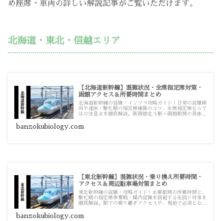
め座席・車両の詳しい解説記事がご覧いただけます。
北海道・東北・信越エリア
【北海道新幹線】混雑状況・全席指定席対策・
函館アクセス＆所要時間まとめ
北海道新幹線の混雑・インフラ攻略ガイド！日常の混雑傾
向や連休・繁忙期の指定席確保のコツ、全席指定席ならで
はの注意点を徹底解説。新函館北斗駅〜函館駅間の具体的
な乗り換えアクセスや所要時間、周辺の駐車場対策まで役
立つ詳細記事をまとめています。
banzokubiology.com
【東北新幹線】混雑状況・乗り換え所要時間・
アクセス＆周辺駐車場対策まとめ
東北新幹線の混雑・攻略ガイド！主要駅間の所要時間と、
繁忙期の指定席争奪戦・構内混雑を回避する先回り対策を
徹底解説。駅での乗り継ぎアクセスや、現地で必須となる
駅周辺駐車場の満車対策まで、実践的な記事をまとめてい
ます。
banzokubiology.com