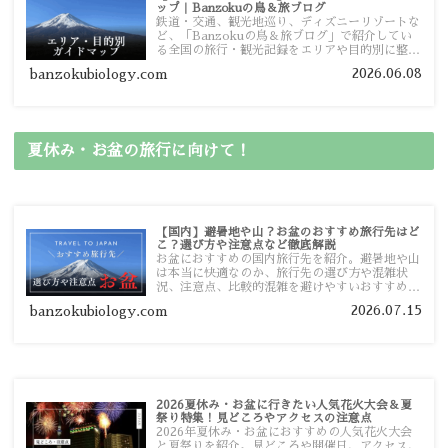
ップ｜Banzokuの鳥＆旅ブログ
鉄道・交通、観光地巡り、ディズニーリゾートな
ど、「Banzokuの鳥＆旅ブログ」で紹介してい
る全国の旅行・観光記録をエリアや目的別に整理
しました。あなたが行きたい場所の情報を、この
2026.06.08
banzokubiology.com
ガイドマップからスムーズに見つけていただけま
す。
夏休み・お盆の旅行に向けて！
【国内】避暑地や山？お盆のおすすめ旅行先はど
こ？選び方や注意点など徹底解説
お盆におすすめの国内旅行先を紹介。避暑地や山
は本当に快適なのか、旅行先の選び方や混雑状
況、注意点、比較的混雑を避けやすいおすすめス
ポットまで旅行前に役立つ情報を詳しく解説しま
2026.07.15
banzokubiology.com
す。
2026夏休み・お盆に行きたい人気花火大会＆夏
祭り特集！見どころやアクセスの注意点
2026年夏休み・お盆におすすめの人気花火大会
と夏祭りを紹介。見どころや開催日、アクセス、