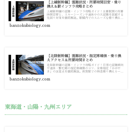
【上越新幹線】混雑状況・所要時間目安・乗り
換え＆駅インフラ攻略まとめ
上越新幹線の混雑・インフラ攻略ガイド！主要駅間の所要
時間目安と、スキーシーズンや連休中の大混雑を回避する
先回り対策を徹底解説。駅構内でのスムーズな乗り換えル
ートや、周辺駐車場の満車対策まで、移動に役立つ詳細情
報をまとめています。
banzokubiology.com
【北陸新幹線】混雑状況・指定席確保・乗り換
えアクセス＆所要時間まとめ
北陸新幹線の混雑・インフラ攻略ガイド！日常の混雑傾向
や連休・繁忙期の指定席確保のコツ、全席指定「かがや
き」の注意点を徹底解説。敦賀駅での特急乗り換えルート
や具体的な所要時間、主要駅周辺の駐車場対策まで役立つ
詳細記事をまとめています。
banzokubiology.com
東海道・山陽・九州エリア