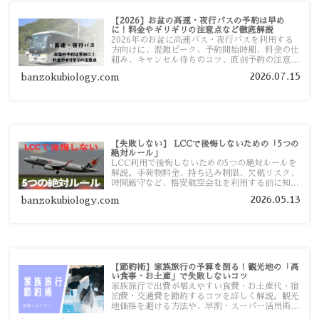
【2026】お盆の高速・夜行バスの予約は早め
に！料金やギリギリの注意点など徹底解説
2026年のお盆に高速バス・夜行バスを利用する
方向けに、混雑ピーク、予約開始時期、料金の仕
組み、キャンセル待ちのコツ、直前予約の注意点
まで詳しく解説します。
2026.07.15
banzokubiology.com
【失敗しない】 LCCで後悔しないための「5つの
絶対ルール」
LCC利用で後悔しないための5つの絶対ルールを
解説。手荷物料金、持ち込み制限、欠航リスク、
時間厳守など、格安航空会社を利用する前に知っ
ておきたい注意点を旅行者向けに詳しく紹介しま
2026.05.13
banzokubiology.com
す。
【節約術】家族旅行の予算を削る！観光地の「高
い食事・お土産」で失敗しないコツ
家族旅行で出費が増えやすい食費・お土産代・宿
泊費・交通費を節約するコツを詳しく解説。観光
地価格を避ける方法や、早割・スーパー活用術、
予算管理のポイントを紹介します。