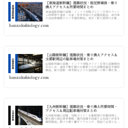
【東海道新幹線】混雑状況・指定席確保・乗り
換えアクセス＆所要時間まとめ
東海道新幹線の混雑・インフラ攻略ガイド！日常のラッシ
ュ時間帯や連休・お盆・年末年始の大混雑回避法、各列車
の自由席確保のコツを徹底解説。東京〜新大阪間の主要駅
での乗り換えアクセス方法や具体的な所要時間まで役立つ
詳細記事をまとめています。
banzokubiology.com
【山陽新幹線】混雑状況・乗り換えアクセス＆
主要駅周辺の駐車場対策まとめ
山陽新幹線の混雑・インフラ攻略ガイド！日常の混雑傾向
をはじめ、連休や繁忙期の主要駅での大混雑回避法を徹底
解説。新大阪駅・博多駅などでの他路線への乗り換え情報
や、各駅周辺の駐車場対策まで、実践的な記事をまとめて
います。
banzokubiology.com
【九州新幹線】混雑状況・乗り換え所要時間・
アクセス＆周辺駐車場対策まとめ
九州新幹線の混雑・攻略ガイド！主要駅間の所要時間と、
繁忙期の指定席争奪戦・構内混雑を回避する先回り対策を
徹底解説。駅での乗り継ぎアクセスや、現地で必須となる
駅周辺駐車場の満車対策まで、実践的な記事をまとめてい