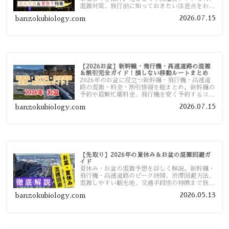
混雑対策、旅行前に知っておきたい注意点をわか
りやすく解説します。
2026.07.15
banzokubiology.com
【2026お盆】新幹線・飛行機・高速道路の混雑
＆割引完全ガイド！損しない移動ルートまとめ
2026年のお盆に役立つ新幹線・飛行機・高速道
路の混雑・料金・割引情報を総まとめ。新幹線の
予約や最繁忙期料金、飛行機を安く予約するコ
ツ、高速道路の休日割引・深夜割引まで、損しな
2026.07.15
banzokubiology.com
い移動方法を分かりやすく解説します。
【先取り】2026年の夏休み＆お盆の混雑回避ガ
イド
夏休み・お盆の混雑予想を詳しく解説。新幹線・
飛行機・高速道路のピーク時間、渋滞回避方法、
混雑しやすい観光地、交通手段別の特徴まで旅行
者向けに分かりやすく紹介します。
2026.05.13
banzokubiology.com