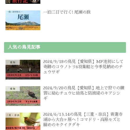
一泊二日で行く! 尾瀬の旅
人気の鳥見記事
2024/9/18の鳥見【愛知県】MF池初にして
奇跡のコウノトリ6羽集結と今季見納めのチ
ュウサギ
2024/9/20の鳥見【愛知県】地上で狩りの練
習に励むチュウヒ幼鳥と防波堤のキアシシ
ギ
2024/6/13,14の鳥見【三重・奈良】青蓮寺
湖から大台ヶ原へ！コマドリ・高原モズと
締めのキクイタダキ