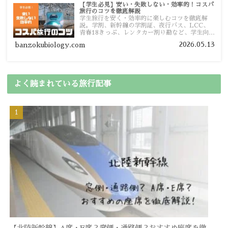
【学生必見】安い・失敗しない・効率的！コスパ
旅行のコツを徹底解説
学生旅行を安く・効率的に楽しむコツを徹底解
説。学割、新幹線の学割証、夜行バス、LCC、
青春18きっぷ、レンタカー割り勘など、学生向け
の節約旅行術を詳しく紹介します。
2026.05.13
banzokubiology.com
よく読まれている旅行記事
【北陸新幹線】A席・E席？窓側・通路側？おすすめ座席を徹