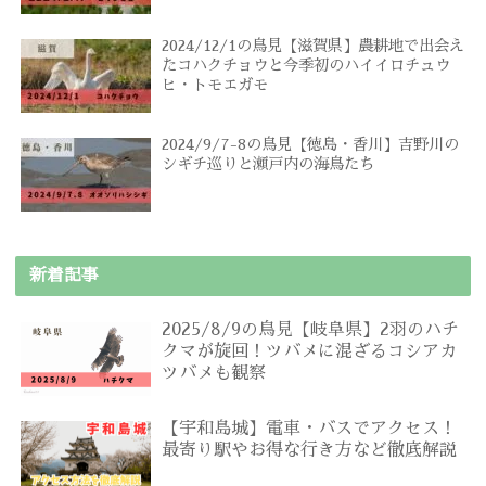
2024/12/1の鳥見【滋賀県】農耕地で出会え
たコハクチョウと今季初のハイイロチュウ
ヒ・トモエガモ
2024/9/7-8の鳥見【徳島・香川】吉野川の
シギチ巡りと瀬戸内の海鳥たち
新着記事
2025/8/9の鳥見【岐阜県】2羽のハチ
クマが旋回！ツバメに混ざるコシアカ
ツバメも観察
【宇和島城】電車・バスでアクセス！
最寄り駅やお得な行き方など徹底解説