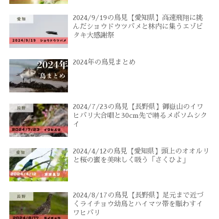
2024/9/19の鳥見【愛知県】高速飛翔に挑
んだショウドウツバメと林内に集うエゾビ
タキ大感謝祭
2024年の鳥見まとめ
2024/7/23の鳥見【長野県】御嶽山のイワ
ヒバリ大合唱と30cm先で囀るメボソムシク
イ
2024/4/12の鳥見【愛知県】頭上のオオルリ
と桜の蜜を美味しく吸う「さくひよ」
2024/8/17の鳥見【長野県】足元まで近づ
くライチョウ幼鳥とハイマツ帯を賑わすイ
ワヒバリ