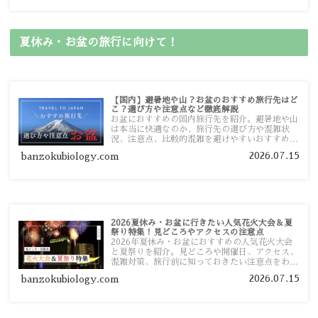
す。
夏休み・お盆の旅行に向けて！
【国内】避暑地や山？お盆のおすすめ旅行先はど
こ？選び方や注意点など徹底解説
お盆におすすめの国内旅行先を紹介。避暑地や山
は本当に快適なのか、旅行先の選び方や混雑状
況、注意点、比較的混雑を避けやすいおすすめス
ポットまで旅行前に役立つ情報を詳しく解説しま
2026.07.15
banzokubiology.com
す。
2026夏休み・お盆に行きたい人気花火大会＆夏
祭り特集！見どころやアクセスの注意点
2026年夏休み・お盆におすすめの人気花火大会
と夏祭りを紹介。見どころや開催日、アクセス、
混雑対策、旅行前に知っておきたい注意点をわか
りやすく解説します。
2026.07.15
banzokubiology.com