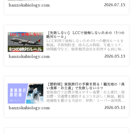
まで詳しく解説します。
2026.07.15
banzokubiology.com
【失敗しない】 LCCで後悔しないための「5つの
絶対ルール」
LCC利用で後悔しないための5つの絶対ルールを
解説。手荷物料金、持ち込み制限、欠航リスク、
時間厳守など、格安航空会社を利用する前に知っ
ておきたい注意点を旅行者向けに詳しく紹介しま
2026.05.13
banzokubiology.com
す。
【節約術】家族旅行の予算を削る！観光地の「高
い食事・お土産」で失敗しないコツ
家族旅行で出費が増えやすい食費・お土産代・宿
泊費・交通費を節約するコツを詳しく解説。観光
地価格を避ける方法や、早割・スーパー活用術、
予算管理のポイントを紹介します。
2026.05.13
banzokubiology.com