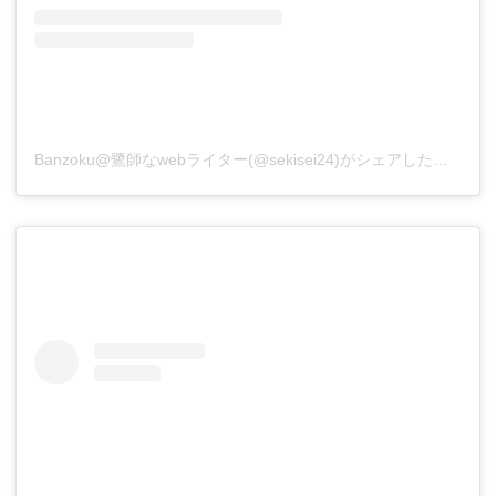
Banzoku@鷺師なwebライター(@sekisei24)がシェアした投稿