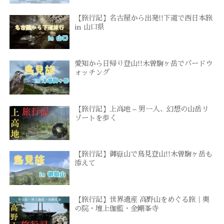
【旅行記】名古屋から出発!!下道で西日本旅
in 山口県
愛知から日帰り登山!!木曽駒ヶ岳でバードウ
ォッチング
【旅行記】上高地 – 男一人、幻想の山岳リ
ゾートを歩く
【旅行記】御嶽山で鳥見登山!!木曽駒ヶ岳も
添えて
【旅行記】世界遺産 高野山をめぐる旅｜奥
の院・壇上伽藍・金剛峯寺