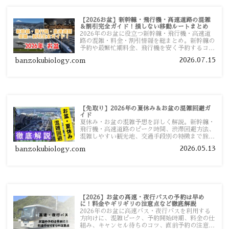
【2026お盆】新幹線・飛行機・高速道路の混雑
＆割引完全ガイド！損しない移動ルートまとめ
2026年のお盆に役立つ新幹線・飛行機・高速道
路の混雑・料金・割引情報を総まとめ。新幹線の
予約や最繁忙期料金、飛行機を安く予約するコ
ツ、高速道路の休日割引・深夜割引まで、損しな
2026.07.15
banzokubiology.com
い移動方法を分かりやすく解説します。
【先取り】2026年の夏休み＆お盆の混雑回避ガ
イド
夏休み・お盆の混雑予想を詳しく解説。新幹線・
飛行機・高速道路のピーク時間、渋滞回避方法、
混雑しやすい観光地、交通手段別の特徴まで旅行
者向けに分かりやすく紹介します。
2026.05.13
banzokubiology.com
【2026】お盆の高速・夜行バスの予約は早め
に！料金やギリギリの注意点など徹底解説
2026年のお盆に高速バス・夜行バスを利用する
方向けに、混雑ピーク、予約開始時期、料金の仕
組み、キャンセル待ちのコツ、直前予約の注意点