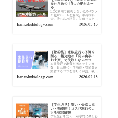
ないための「5つの絶対ルー
ル」
LCC利用で後悔しないための5つ
の絶対ルールを解説。手荷物料
金、持ち込み制限、欠航リスク、
時間厳守など、格安航空会社を利
2026.05.13
banzokubiology.com
用する前に知っておきたい注意点
を旅行者向けに詳しく紹介しま
す。
【節約術】家族旅行の予算を
削る！観光地の「高い食事・
お土産」で失敗しないコツ
家族旅行で出費が増えやすい食
費・お土産代・宿泊費・交通費を
節約するコツを詳しく解説。観光
地価格を避ける方法や、早割・ス
2026.05.13
banzokubiology.com
ーパー活用術、予算管理のポイン
トを紹介します。
【学生必見】安い・失敗しな
い・効率的！コスパ旅行のコ
ツを徹底解説
学生旅行を安く・効率的に楽しむ