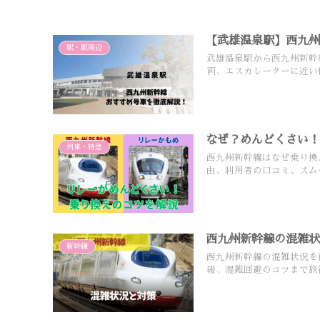
【武雄温泉駅】西九
駅・駅周辺
武雄温泉駅から西九州新幹
両、エスカレーターに近い
なぜ？めんどくさい
列車・特急
西九州新幹線はなぜ乗り換
由、利用者の口コミ、スム
西九州新幹線の混雑
新幹線
西九州新幹線の混雑状況を
報、混雑回避のコツまで旅