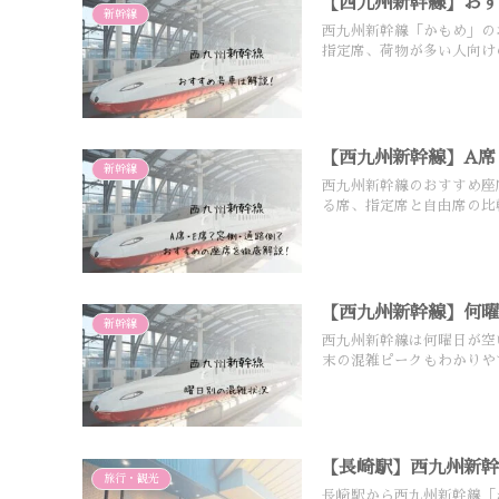
【西九州新幹線】お
新幹線
西九州新幹線「かもめ」の
指定席、荷物が多い人向け
【西九州新幹線】A席
新幹線
西九州新幹線のおすすめ座
る席、指定席と自由席の比
【西九州新幹線】何
新幹線
西九州新幹線は何曜日が空
末の混雑ピークもわかりや
【長崎駅】西九州新
旅行・観光
長崎駅から西九州新幹線「