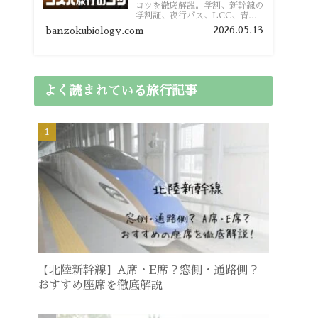
コツを徹底解説。学割、新幹線の
学割証、夜行バス、LCC、青春
18きっぷ、レンタカー割り勘な
2026.05.13
banzokubiology.com
ど、学生向けの節約旅行術を詳し
く紹介します。
よく読まれている旅行記事
【北陸新幹線】A席・E席？窓側・通路側？
おすすめ座席を徹底解説