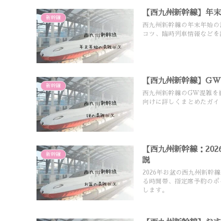
【西九州新幹線】年末
新幹線
西九州新幹線の年末年始の
コツ、臨時列車情報などを
【西九州新幹線】G
新幹線
西九州新幹線のGW混雑を
向けに詳しくまとめたガイ
【西九州新幹線：20
新幹線
説
2026年お盆の西九州新
る時間帯、指定席予約のポ
します。