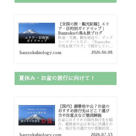
【全国の旅・観光記録】エリ
ア・目的別ガイドマップ｜
Banzokuの鳥＆旅ブログ
鉄道・交通、観光地巡り、ディズ
ニーリゾートなど、「Banzoku
の鳥＆旅ブログ」で紹介している
全国の旅行・観光記録をエリアや
2026.06.08
banzokubiology.com
目的別に整理しました。あなたが
行きたい場所の情報を、このガイ
ドマップからスムーズに見つけて
いただけます。
夏休み・お盆の旅行に向けて！
【国内】避暑地や山？お盆の
おすすめ旅行先はどこ？選び
方や注意点など徹底解説
お盆におすすめの国内旅行先を紹
介。避暑地や山は本当に快適なの
か、旅行先の選び方や混雑状況、
注意点、比較的混雑を避けやすい
2026.07.15
banzokubiology.com