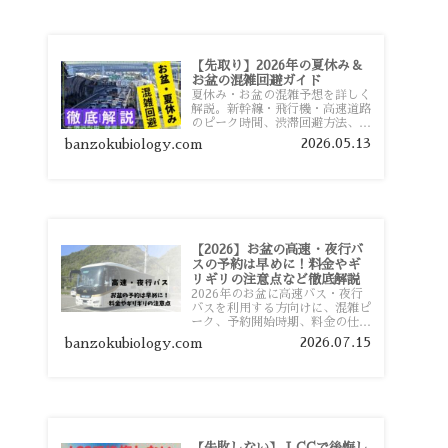
【先取り】2026年の夏休み＆
お盆の混雑回避ガイド
夏休み・お盆の混雑予想を詳しく
解説。新幹線・飛行機・高速道路
のピーク時間、渋滞回避方法、混
雑しやすい観光地、交通手段別の
2026.05.13
banzokubiology.com
特徴まで旅行者向けに分かりやす
く紹介します。
【2026】お盆の高速・夜行バ
スの予約は早めに！料金やギ
リギリの注意点など徹底解説
2026年のお盆に高速バス・夜行
バスを利用する方向けに、混雑ピ
ーク、予約開始時期、料金の仕組
み、キャンセル待ちのコツ、直前
2026.07.15
banzokubiology.com
予約の注意点まで詳しく解説しま
す。
【失敗しない】 LCCで後悔し