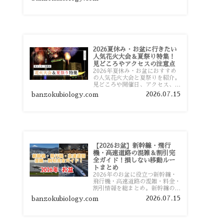
おすすめスポットまで旅行前に役
立つ情報を詳しく解説します。
2026夏休み・お盆に行きたい
人気花火大会＆夏祭り特集！
見どころやアクセスの注意点
2026年夏休み・お盆におすすめ
の人気花火大会と夏祭りを紹介。
見どころや開催日、アクセス、混
雑対策、旅行前に知っておきたい
2026.07.15
banzokubiology.com
注意点をわかりやすく解説しま
す。
【2026お盆】新幹線・飛行
機・高速道路の混雑＆割引完
全ガイド！損しない移動ルー
トまとめ
2026年のお盆に役立つ新幹線・
飛行機・高速道路の混雑・料金・
割引情報を総まとめ。新幹線の予
約や最繁忙期料金、飛行機を安く
2026.07.15
banzokubiology.com
予約するコツ、高速道路の休日割
引・深夜割引まで、損しない移動
方法を分かりやすく解説します。