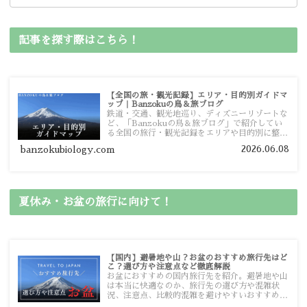
記事を探す際はこちら！
【全国の旅・観光記録】エリア・目的別ガイドマ
ップ｜Banzokuの鳥＆旅ブログ
鉄道・交通、観光地巡り、ディズニーリゾートな
ど、「Banzokuの鳥＆旅ブログ」で紹介してい
る全国の旅行・観光記録をエリアや目的別に整理
しました。あなたが行きたい場所の情報を、この
2026.06.08
banzokubiology.com
ガイドマップからスムーズに見つけていただけま
す。
夏休み・お盆の旅行に向けて！
【国内】避暑地や山？お盆のおすすめ旅行先はど
こ？選び方や注意点など徹底解説
お盆におすすめの国内旅行先を紹介。避暑地や山
は本当に快適なのか、旅行先の選び方や混雑状
況、注意点、比較的混雑を避けやすいおすすめス
ポットまで旅行前に役立つ情報を詳しく解説しま