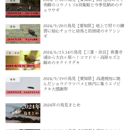
奇跡のコウノトリ6羽集結と今季見納めのチ
ュウサギ
2024/9/20の鳥見【愛知県】地上で狩りの練
習に励むチュウヒ幼鳥と防波堤のキアシシ
ギ
2024/6/13,14の鳥見【三重・奈良】青蓮寺
湖から大台ヶ原へ！コマドリ・高原モズと
締めのキクイタダキ
2024/9/19の鳥見【愛知県】高速飛翔に挑
んだショウドウツバメと林内に集うエゾビ
タキ大感謝祭
2024年の鳥見まとめ