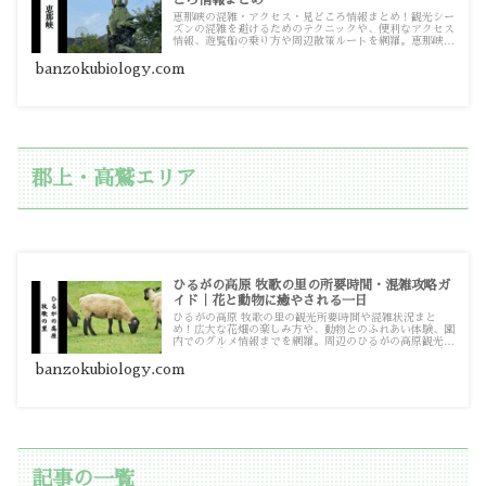
恵那峡の混雑・アクセス・見どころ情報まとめ！観光シー
ズンの混雑を避けるためのテクニックや、便利なアクセス
情報、遊覧船の乗り方や周辺散策ルートを網羅。恵那峡へ
の訪問計画を立てる際の情報源としてお使いください。
banzokubiology.com
郡上・高鷲エリア
ひるがの高原 牧歌の里の所要時間・混雑攻略ガ
イド｜花と動物に癒やされる一日
ひるがの高原 牧歌の里の観光所要時間や混雑状況まと
め！広大な花畑の楽しみ方や、動物とのふれあい体験、園
内でのグルメ情報までを網羅。周辺のひるがの高原観光と
セットで楽しむ効率的なモデルコースも紹介。家族やグル
ープ旅行の計画づくりに最適です。
banzokubiology.com
記事の一覧