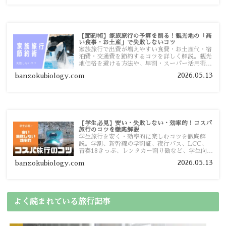
【節約術】家族旅行の予算を削る！観光地の「高
い食事・お土産」で失敗しないコツ
家族旅行で出費が増えやすい食費・お土産代・宿
泊費・交通費を節約するコツを詳しく解説。観光
地価格を避ける方法や、早割・スーパー活用術、
予算管理のポイントを紹介します。
2026.05.13
banzokubiology.com
【学生必見】安い・失敗しない・効率的！コスパ
旅行のコツを徹底解説
学生旅行を安く・効率的に楽しむコツを徹底解
説。学割、新幹線の学割証、夜行バス、LCC、
青春18きっぷ、レンタカー割り勘など、学生向け
の節約旅行術を詳しく紹介します。
2026.05.13
banzokubiology.com
よく読まれている旅行記事