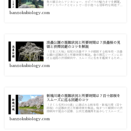
魚の展示からアシカショー、カピバラの魅力までを網羅。
オアシスパークとセットで一日中遊べる効率的な周遊プラ
ンや、アクセス・駐車場情報も解説。岐阜観光の計画づく
りに最適です。
banzokubiology.com
淡墨公園の混雑状況と所要時間は？淡墨桜の見
頃と渋滞回避のコツを解説
「日本三大桜」根尾谷淡墨ザクラが鎮座する岐阜県・淡墨
公園の混雑状況と所要時間を解説。春の開花シーズンにお
ける道路の渋滞傾向や、スムーズに名木を鑑賞するための
ポイントをまとめています。
banzokubiology.com
新境川堤の混雑状況と所要時間は？百十郎桜を
スムーズに巡る回避のコツ
「さくら名所100選」に選ばれる岐阜県・新境川堤（百十
郎桜）の混雑状況と所要時間を解説。桜まつり期間中の渋
滞傾向や屋台の混雑、公共交通機関を活かしてスムーズに
散策するポイントをまとめています。
banzokubiology.com