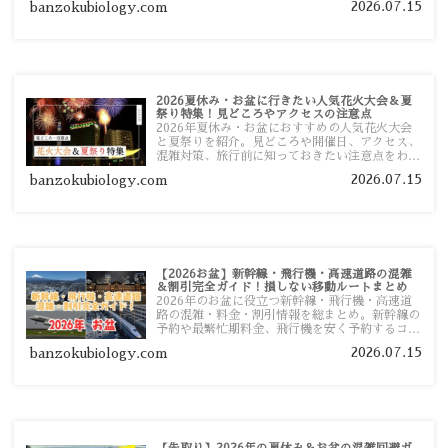
2026.07.15
banzokubiology.com
す。
2026夏休み・お盆に行きたい人気花火大会＆夏
祭り特集！見どころやアクセスの注意点
2026年夏休み・お盆におすすめの人気花火大会
と夏祭りを紹介。見どころや開催日、アクセス、
混雑対策、旅行前に知っておきたい注意点をわか
りやすく解説します。
2026.07.15
banzokubiology.com
【2026お盆】新幹線・飛行機・高速道路の混雑
＆割引完全ガイド！損しない移動ルートまとめ
2026年のお盆に役立つ新幹線・飛行機・高速道
路の混雑・料金・割引情報を総まとめ。新幹線の
予約や最繁忙期料金、飛行機を安く予約するコ
ツ、高速道路の休日割引・深夜割引まで、損しな
2026.07.15
banzokubiology.com
い移動方法を分かりやすく解説します。
【先取り】2026年の夏休み＆お盆の混雑回避ガ