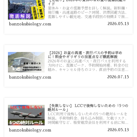
イド
夏休み・お盆の混雑予想を詳しく解説。新幹線・
飛行機・高速道路のピーク時間、渋滞回避方法、
混雑しやすい観光地、交通手段別の特徴まで旅行
者向けに分かりやすく紹介します。
2026.05.13
banzokubiology.com
【2026】お盆の高速・夜行バスの予約は早め
に！料金やギリギリの注意点など徹底解説
2026年のお盆に高速バス・夜行バスを利用する
方向けに、混雑ピーク、予約開始時期、料金の仕
組み、キャンセル待ちのコツ、直前予約の注意点
まで詳しく解説します。
2026.07.15
banzokubiology.com
【失敗しない】 LCCで後悔しないための「5つの
絶対ルール」
LCC利用で後悔しないための5つの絶対ルールを
解説。手荷物料金、持ち込み制限、欠航リスク、
時間厳守など、格安航空会社を利用する前に知っ
ておきたい注意点を旅行者向けに詳しく紹介しま
2026.05.13
banzokubiology.com
す。