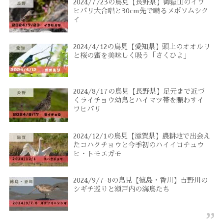
2024/7/23の鳥見【長野県】御嶽山のイワ
ヒバリ大合唱と30cm先で囀るメボソムシク
イ
2024/4/12の鳥見【愛知県】頭上のオオルリ
と桜の蜜を美味しく吸う「さくひよ」
2024/8/17の鳥見【長野県】足元まで近づ
くライチョウ幼鳥とハイマツ帯を賑わすイ
ワヒバリ
2024/12/1の鳥見【滋賀県】農耕地で出会え
たコハクチョウと今季初のハイイロチュウ
ヒ・トモエガモ
2024/9/7-8の鳥見【徳島・香川】吉野川の
シギチ巡りと瀬戸内の海鳥たち