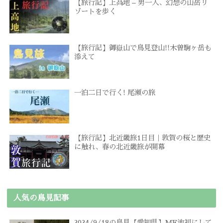
【旅行記】上高地 – 男一人、幻想の山岳リ
ゾートを歩く
【旅行記】御嶽山で鳥見登山!!木曽駒ヶ岳も
添えて
一泊二日で行く! 尾瀬の旅
【旅行記】北近畿旅1日目｜敦賀の桜と歴史
に触れ、春の北近畿旅が開幕
人気の鳥見記事
2024/9/18の鳥見【愛知県】MF池初にして