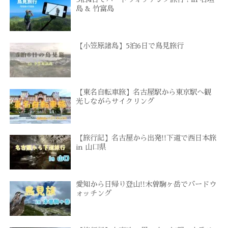
島 & 竹富島
【小笠原諸島】5泊6日で鳥見旅行
【東名自転車旅】名古屋駅から東京駅へ観
光しながらサイクリング
【旅行記】名古屋から出発!!下道で西日本旅
in 山口県
愛知から日帰り登山!!木曽駒ヶ岳でバードウ
ォッチング