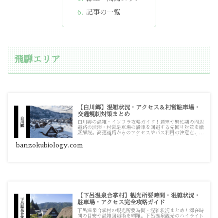
記事の一覧
飛騨エリア
【白川郷】混雑状況・アクセス＆村営駐車場・
交通規制対策まとめ
白川郷の混雑・インフラ攻略ガイド！週末や繁忙期の周辺
道路の渋滞・村営駐車場の満車を回避する先回り対策を徹
底解説。高速道路からのアクセスやバス利用の注意点、冬
のライトアップ時の交通規制情報まで、実践的な記事をま
とめています。
banzokubiology.com
【下呂温泉合掌村】観光所要時間・混雑状況・
駐車場・アクセス完全攻略ガイド
下呂温泉合掌村の観光所要時間・混雑状況まとめ！滞在時
間の目安や混雑回避術を網羅。下呂温泉観光のハイライト