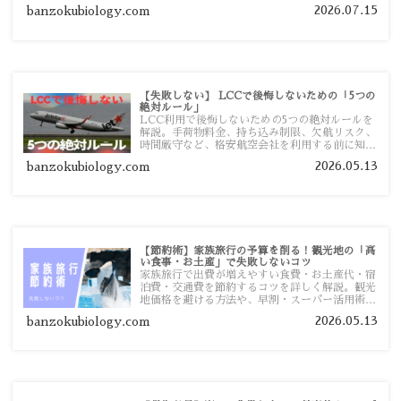
まで詳しく解説します。
2026.07.15
banzokubiology.com
【失敗しない】 LCCで後悔しないための「5つの
絶対ルール」
LCC利用で後悔しないための5つの絶対ルールを
解説。手荷物料金、持ち込み制限、欠航リスク、
時間厳守など、格安航空会社を利用する前に知っ
ておきたい注意点を旅行者向けに詳しく紹介しま
2026.05.13
banzokubiology.com
す。
【節約術】家族旅行の予算を削る！観光地の「高
い食事・お土産」で失敗しないコツ
家族旅行で出費が増えやすい食費・お土産代・宿
泊費・交通費を節約するコツを詳しく解説。観光
地価格を避ける方法や、早割・スーパー活用術、
予算管理のポイントを紹介します。
2026.05.13
banzokubiology.com