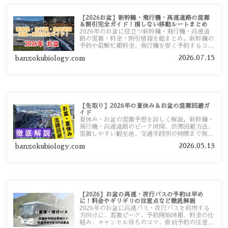
【2026お盆】新幹線・飛行機・高速道路の混雑
＆割引完全ガイド！損しない移動ルートまとめ
2026年のお盆に役立つ新幹線・飛行機・高速道
路の混雑・料金・割引情報を総まとめ。新幹線の
予約や最繁忙期料金、飛行機を安く予約するコ
ツ、高速道路の休日割引・深夜割引まで、損しな
2026.07.15
banzokubiology.com
い移動方法を分かりやすく解説します。
【先取り】2026年の夏休み＆お盆の混雑回避ガ
イド
夏休み・お盆の混雑予想を詳しく解説。新幹線・
飛行機・高速道路のピーク時間、渋滞回避方法、
混雑しやすい観光地、交通手段別の特徴まで旅行
者向けに分かりやすく紹介します。
2026.05.13
banzokubiology.com
【2026】お盆の高速・夜行バスの予約は早め
に！料金やギリギリの注意点など徹底解説
2026年のお盆に高速バス・夜行バスを利用する
方向けに、混雑ピーク、予約開始時期、料金の仕
組み、キャンセル待ちのコツ、直前予約の注意点