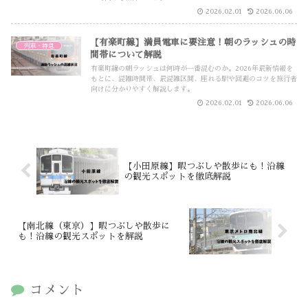
2026.02.01
2026.06.06
【有楽町線】満員電車に要注意！朝のラッシュの時
列車・特急
間帯について解説
有楽町線の朝ラッシュは何時が一番混むのか。2026年最新情報を
もとに、混雑時間帯、最混雑区間、座れる駅や回避のコツを旅行者
向けに分かりやすく解説します。
2026.02.01
2026.06.06
【小田原線】暇つぶしや散歩にも！沿線
の観光スポットを徹底解説
【南北線（東京）】暇つぶしや散歩に
も！沿線の観光スポットを解説
コメント