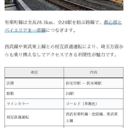
有楽町線は全長28.3km、全24駅を結ぶ路線で、
都心部と
ベイエリアを一直線
につなぎます。
西武線や東武東上線との相互直通運転により、埼玉方面か
らも乗り換えなしでアクセスできる利便性が魅力です。
項目
内容
区間
和光市駅 － 新木場駅
駅数
24駅
ラインカラー
ゴールド（茶褐色）
西武有楽町線・池袋線、東武東
相互直通運転
上線