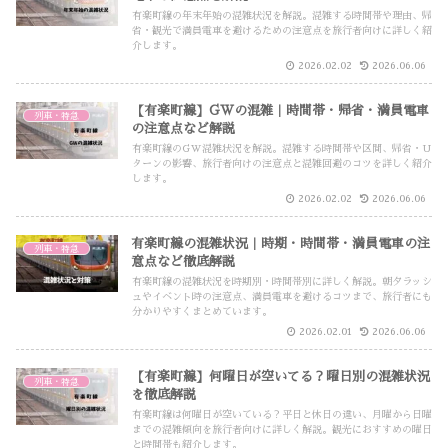
有楽町線の年末年始の混雑状況を解説。混雑する時間帯や理由、帰
省・観光で満員電車を避けるための注意点を旅行者向けに詳しく紹
介します。
2026.02.02
2026.06.06
【有楽町線】GWの混雑｜時間帯・帰省・満員電車
列車・特急
の注意点など解説
有楽町線のGW混雑状況を解説。混雑する時間帯や区間、帰省・U
ターンの影響、旅行者向けの注意点と混雑回避のコツを詳しく紹介
します。
2026.02.02
2026.06.06
有楽町線の混雑状況｜時期・時間帯・満員電車の注
列車・特急
意点など徹底解説
有楽町線の混雑状況を時期別・時間帯別に詳しく解説。朝夕ラッシ
ュやイベント時の注意点、満員電車を避けるコツまで、旅行者にも
分かりやすくまとめています。
2026.02.01
2026.06.06
【有楽町線】何曜日が空いてる？曜日別の混雑状況
列車・特急
を徹底解説
有楽町線は何曜日が空いている？平日と休日の違い、月曜から日曜
までの混雑傾向を旅行者向けに詳しく解説。観光におすすめの曜日
と時間帯も紹介します。