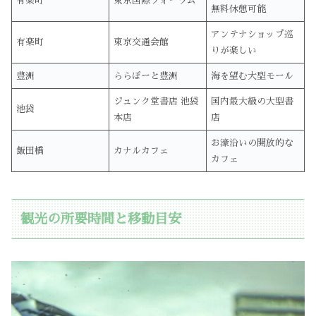
有楽町
東京国際フォーラム
無料休憩可能
アンテナショップ巡
有楽町
東京交通会館
りが楽しい
豊洲
ららぽーと豊洲
海を望む大型モール
ジュンク堂書店 池袋
国内最大級の大型書
池袋
本店
店
お濠沿いの開放的な
飯田橋
カナルカフェ
カフェ
観光の所要時間と移動目安