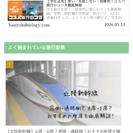
【学生必見】安い・失敗しない・効率的！コスパ
旅行のコツを徹底解説
学生旅行を安く・効率的に楽しむコツを徹底解
説。学割、新幹線の学割証、夜行バス、LCC、
青春18きっぷ、レンタカー割り勘など、学生向け
の節約旅行術を詳しく紹介します。
2026.05.13
banzokubiology.com
よく読まれている旅行記事
【北陸新幹線】A席・E席？窓側・通路側？おすすめ座席を徹