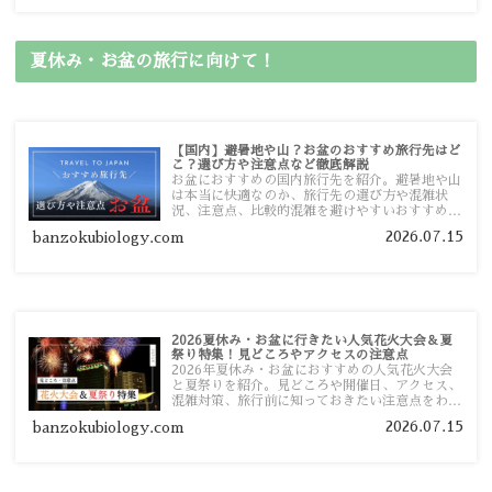
夏休み・お盆の旅行に向けて！
【国内】避暑地や山？お盆のおすすめ旅行先はど
こ？選び方や注意点など徹底解説
お盆におすすめの国内旅行先を紹介。避暑地や山
は本当に快適なのか、旅行先の選び方や混雑状
況、注意点、比較的混雑を避けやすいおすすめス
ポットまで旅行前に役立つ情報を詳しく解説しま
2026.07.15
banzokubiology.com
す。
2026夏休み・お盆に行きたい人気花火大会＆夏
祭り特集！見どころやアクセスの注意点
2026年夏休み・お盆におすすめの人気花火大会
と夏祭りを紹介。見どころや開催日、アクセス、
混雑対策、旅行前に知っておきたい注意点をわか
りやすく解説します。
2026.07.15
banzokubiology.com