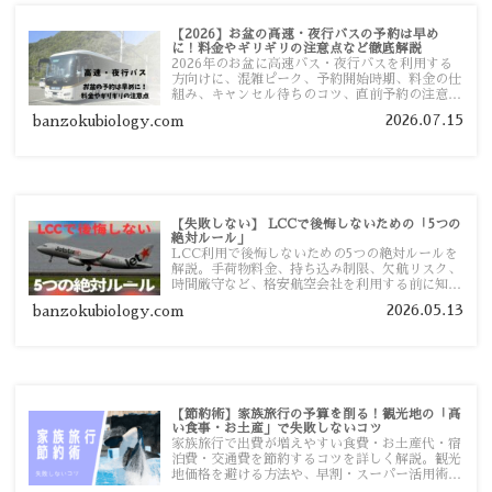
【2026】お盆の高速・夜行バスの予約は早め
に！料金やギリギリの注意点など徹底解説
2026年のお盆に高速バス・夜行バスを利用する
方向けに、混雑ピーク、予約開始時期、料金の仕
組み、キャンセル待ちのコツ、直前予約の注意点
まで詳しく解説します。
2026.07.15
banzokubiology.com
【失敗しない】 LCCで後悔しないための「5つの
絶対ルール」
LCC利用で後悔しないための5つの絶対ルールを
解説。手荷物料金、持ち込み制限、欠航リスク、
時間厳守など、格安航空会社を利用する前に知っ
ておきたい注意点を旅行者向けに詳しく紹介しま
2026.05.13
banzokubiology.com
す。
【節約術】家族旅行の予算を削る！観光地の「高
い食事・お土産」で失敗しないコツ
家族旅行で出費が増えやすい食費・お土産代・宿
泊費・交通費を節約するコツを詳しく解説。観光
地価格を避ける方法や、早割・スーパー活用術、
予算管理のポイントを紹介します。