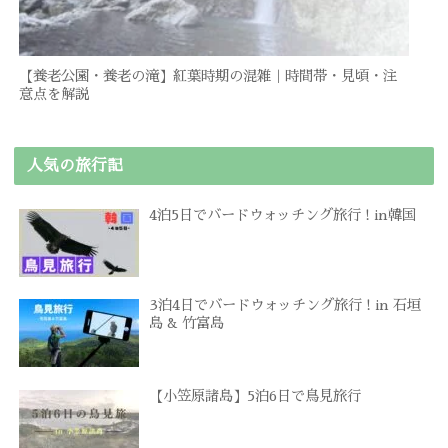
【養老公園・養老の滝】紅葉時期の混雑｜時間帯・見頃・注
意点を解説
人気の旅行記
4泊5日でバードウォッチング旅行 ! in韓国
3泊4日でバードウォッチング旅行 ! in 石垣
島 & 竹富島
【小笠原諸島】5泊6日で鳥見旅行