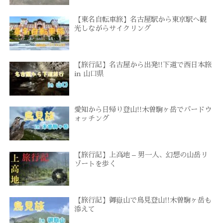
【東名自転車旅】名古屋駅から東京駅へ観
光しながらサイクリング
【旅行記】名古屋から出発!!下道で西日本旅
in 山口県
愛知から日帰り登山!!木曽駒ヶ岳でバードウ
ォッチング
【旅行記】上高地 – 男一人、幻想の山岳リ
ゾートを歩く
【旅行記】御嶽山で鳥見登山!!木曽駒ヶ岳も
添えて