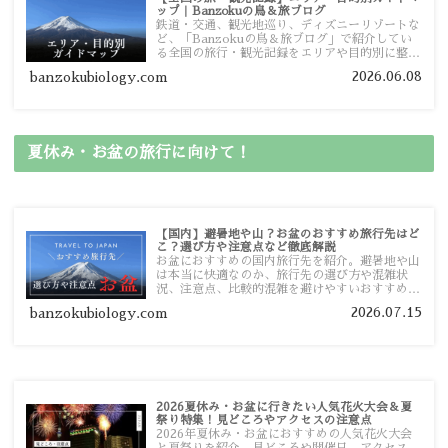
ップ｜Banzokuの鳥＆旅ブログ
鉄道・交通、観光地巡り、ディズニーリゾートな
ど、「Banzokuの鳥＆旅ブログ」で紹介してい
る全国の旅行・観光記録をエリアや目的別に整理
しました。あなたが行きたい場所の情報を、この
2026.06.08
banzokubiology.com
ガイドマップからスムーズに見つけていただけま
す。
夏休み・お盆の旅行に向けて！
【国内】避暑地や山？お盆のおすすめ旅行先はど
こ？選び方や注意点など徹底解説
お盆におすすめの国内旅行先を紹介。避暑地や山
は本当に快適なのか、旅行先の選び方や混雑状
況、注意点、比較的混雑を避けやすいおすすめス
ポットまで旅行前に役立つ情報を詳しく解説しま
2026.07.15
banzokubiology.com
す。
2026夏休み・お盆に行きたい人気花火大会＆夏
祭り特集！見どころやアクセスの注意点
2026年夏休み・お盆におすすめの人気花火大会