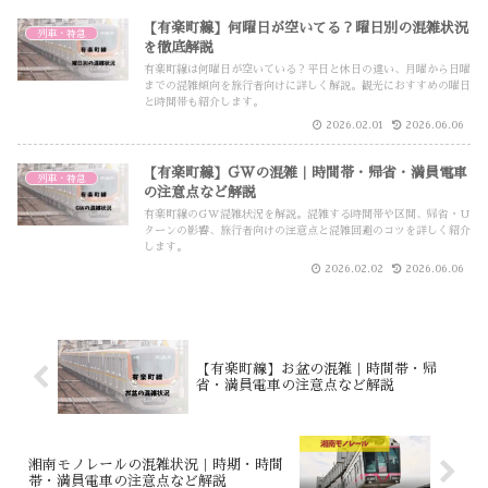
【有楽町線】何曜日が空いてる？曜日別の混雑状況
列車・特急
を徹底解説
有楽町線は何曜日が空いている？平日と休日の違い、月曜から日曜
までの混雑傾向を旅行者向けに詳しく解説。観光におすすめの曜日
と時間帯も紹介します。
2026.02.01
2026.06.06
【有楽町線】GWの混雑｜時間帯・帰省・満員電車
列車・特急
の注意点など解説
有楽町線のGW混雑状況を解説。混雑する時間帯や区間、帰省・U
ターンの影響、旅行者向けの注意点と混雑回避のコツを詳しく紹介
します。
2026.02.02
2026.06.06
【有楽町線】お盆の混雑｜時間帯・帰
省・満員電車の注意点など解説
湘南モノレールの混雑状況｜時期・時間
帯・満員電車の注意点など解説