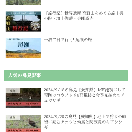
【旅行記】世界遺産 高野山をめぐる旅｜奥
の院・壇上伽藍・金剛峯寺
一泊二日で行く! 尾瀬の旅
人気の鳥見記事
2024/9/18の鳥見【愛知県】MF池初にして
奇跡のコウノトリ6羽集結と今季見納めのチ
ュウサギ
2024/9/20の鳥見【愛知県】地上で狩りの練
習に励むチュウヒ幼鳥と防波堤のキアシシ
ギ