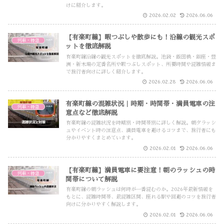
けに紹介します。
2026.02.02
2026.06.06
【有楽町線】暇つぶしや散歩にも！沿線の観光スポ
列車・特急
ットを徹底解説
有楽町線沿線の観光スポットを徹底解説。池袋・飯田橋・銀座・豊
洲・新木場の定番名所や暇つぶしスポット、所要時間や混雑情報ま
で旅行者向けに詳しく紹介します。
2026.02.28
2026.06.06
有楽町線の混雑状況｜時期・時間帯・満員電車の注
列車・特急
意点など徹底解説
有楽町線の混雑状況を時期別・時間帯別に詳しく解説。朝夕ラッシ
ュやイベント時の注意点、満員電車を避けるコツまで、旅行者にも
分かりやすくまとめています。
2026.02.01
2026.06.06
【有楽町線】満員電車に要注意！朝のラッシュの時
列車・特急
間帯について解説
有楽町線の朝ラッシュは何時が一番混むのか。2026年最新情報を
もとに、混雑時間帯、最混雑区間、座れる駅や回避のコツを旅行者
向けに分かりやすく解説します。
2026.02.01
2026.06.06