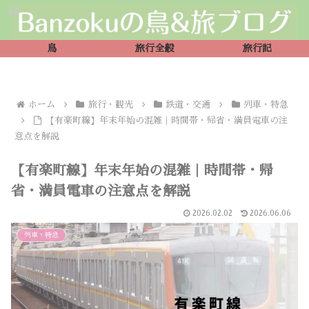
鳥
旅行全般
旅行記
ホーム
旅行・観光
鉄道・交通
列車・特急
【有楽町線】年末年始の混雑｜時間帯・帰省・満員電車の注
意点を解説
【有楽町線】年末年始の混雑｜時間帯・帰
省・満員電車の注意点を解説
2026.02.02
2026.06.06
列車・特急