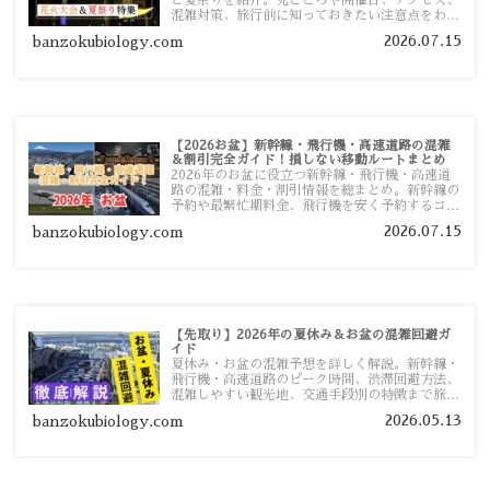
と夏祭りを紹介。見どころや開催日、アクセス、
混雑対策、旅行前に知っておきたい注意点をわか
りやすく解説します。
2026.07.15
banzokubiology.com
【2026お盆】新幹線・飛行機・高速道路の混雑
＆割引完全ガイド！損しない移動ルートまとめ
2026年のお盆に役立つ新幹線・飛行機・高速道
路の混雑・料金・割引情報を総まとめ。新幹線の
予約や最繁忙期料金、飛行機を安く予約するコ
ツ、高速道路の休日割引・深夜割引まで、損しな
2026.07.15
banzokubiology.com
い移動方法を分かりやすく解説します。
【先取り】2026年の夏休み＆お盆の混雑回避ガ
イド
夏休み・お盆の混雑予想を詳しく解説。新幹線・
飛行機・高速道路のピーク時間、渋滞回避方法、
混雑しやすい観光地、交通手段別の特徴まで旅行
者向けに分かりやすく紹介します。
2026.05.13
banzokubiology.com