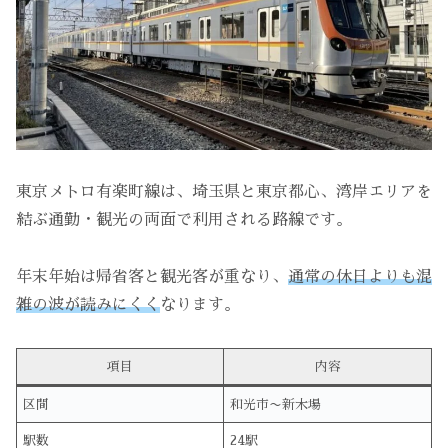
東京メトロ有楽町線は、埼玉県と東京都心、湾岸エリアを
結ぶ通勤・観光の両面で利用される路線です。
年末年始は帰省客と観光客が重なり、
通常の休日よりも混
雑の波が読みにくく
なります。
項目
内容
区間
和光市〜新木場
駅数
24駅