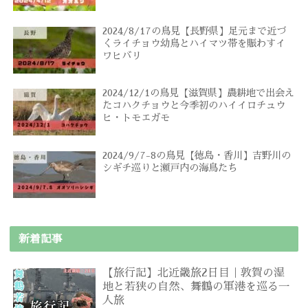
2024/8/17の鳥見【長野県】足元まで近づ
くライチョウ幼鳥とハイマツ帯を賑わすイ
ワヒバリ
2024/12/1の鳥見【滋賀県】農耕地で出会え
たコハクチョウと今季初のハイイロチュウ
ヒ・トモエガモ
2024/9/7-8の鳥見【徳島・香川】吉野川の
シギチ巡りと瀬戸内の海鳥たち
新着記事
【旅行記】北近畿旅2日目｜敦賀の湿
地と若狭の自然、舞鶴の軍港を巡る一
人旅