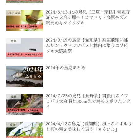
2024/6/13,14の鳥見【三重・奈良】青蓮寺
湖から大台ヶ原へ！コマドリ・高原モズと
締めのキクイタダキ
2024/9/19の鳥見【愛知県】高速飛翔に挑
んだショウドウツバメと林内に集うエゾビ
タキ大感謝祭
2024年の鳥見まとめ
2024/7/23の鳥見【長野県】御嶽山のイワ
ヒバリ大合唱と30cm先で囀るメボソムシク
イ
2024/4/12の鳥見【愛知県】頭上のオオルリ
と桜の蜜を美味しく吸う「さくひよ」