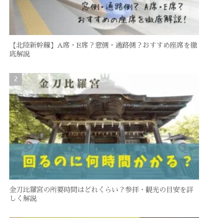
【北陸新幹線】A席・E席？窓側・通路側？おすすめ座席を徹
底解説
金刀比羅宮の所要時間はどれくらい？参拝・観光の目安を詳
しく解説