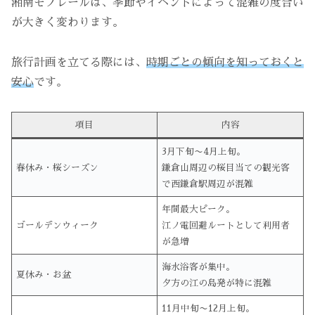
湘南モノレールは、季節やイベントによって混雑の度合い
が大きく変わります。
旅行計画を立てる際には、
時期ごとの傾向を知っておくと
安心
です。
項目
内容
3月下旬〜4月上旬。
春休み・桜シーズン
鎌倉山周辺の桜目当ての観光客
で西鎌倉駅周辺が混雑
年間最大ピーク。
ゴールデンウィーク
江ノ電回避ルートとして利用者
が急増
海水浴客が集中。
夏休み・お盆
夕方の江の島発が特に混雑
11月中旬〜12月上旬。