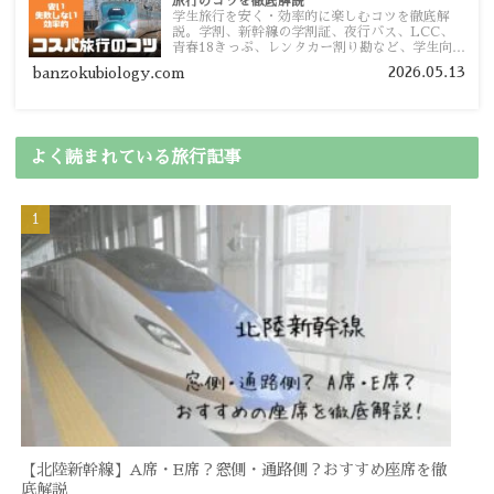
旅行のコツを徹底解説
学生旅行を安く・効率的に楽しむコツを徹底解
説。学割、新幹線の学割証、夜行バス、LCC、
青春18きっぷ、レンタカー割り勘など、学生向け
の節約旅行術を詳しく紹介します。
2026.05.13
banzokubiology.com
よく読まれている旅行記事
【北陸新幹線】A席・E席？窓側・通路側？おすすめ座席を徹
底解説