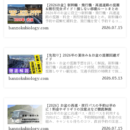
【2026お盆】新幹線・飛行機・高速道路の混雑
＆割引完全ガイド！損しない移動ルートまとめ
2026年のお盆に役立つ新幹線・飛行機・高速道
路の混雑・料金・割引情報を総まとめ。新幹線の
予約や最繁忙期料金、飛行機を安く予約するコ
ツ、高速道路の休日割引・深夜割引まで、損しな
2026.07.15
banzokubiology.com
い移動方法を分かりやすく解説します。
【先取り】2026年の夏休み＆お盆の混雑回避ガ
イド
夏休み・お盆の混雑予想を詳しく解説。新幹線・
飛行機・高速道路のピーク時間、渋滞回避方法、
混雑しやすい観光地、交通手段別の特徴まで旅行
者向けに分かりやすく紹介します。
2026.05.13
banzokubiology.com
【2026】お盆の高速・夜行バスの予約は早め
に！料金やギリギリの注意点など徹底解説
2026年のお盆に高速バス・夜行バスを利用する
方向けに、混雑ピーク、予約開始時期、料金の仕
組み、キャンセル待ちのコツ、直前予約の注意点
まで詳しく解説します。
2026.07.15
banzokubiology.com