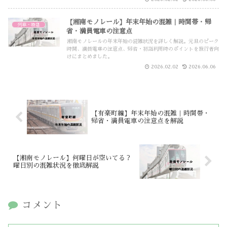
【湘南モノレール】年末年始の混雑｜時間帯・帰
列車・特急
省・満員電車の注意点
湘南モノレールの年末年始の混雑状況を詳しく解説。元旦のピーク
時間、満員電車の注意点、帰省・初詣利用時のポイントを旅行者向
けにまとめました。
2026.02.02
2026.06.06
【有楽町線】年末年始の混雑｜時間帯・
帰省・満員電車の注意点を解説
【湘南モノレール】何曜日が空いてる？
曜日別の混雑状況を徹底解説
コメント