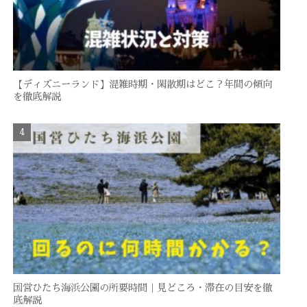
【ディズニーランド】混雑時期・閑散期はどこ？年間の傾向
を徹底解説
国営ひたち海浜公園の所要時間｜見どころ・滞在の目安を徹
底解説