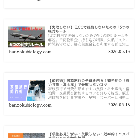
【失敗しない】 LCCで後悔しないための「5つの
絶対ルール」
LCC利用で後悔しないための5つの絶対ルールを
解説。手荷物料金、持ち込み制限、欠航リスク、
時間厳守など、格安航空会社を利用する前に知っ
ておきたい注意点を旅行者向けに詳しく紹介しま
2026.05.13
banzokubiology.com
す。
【節約術】家族旅行の予算を削る！観光地の「高
い食事・お土産」で失敗しないコツ
家族旅行で出費が増えやすい食費・お土産代・宿
泊費・交通費を節約するコツを詳しく解説。観光
地価格を避ける方法や、早割・スーパー活用術、
予算管理のポイントを紹介します。
2026.05.13
banzokubiology.com
【学生必見】安い・失敗しない・効率的！コスパ