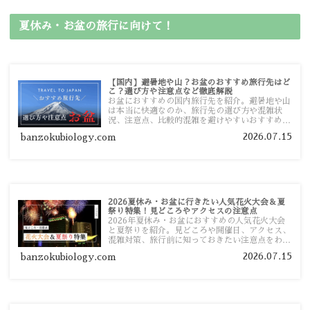
夏休み・お盆の旅行に向けて！
【国内】避暑地や山？お盆のおすすめ旅行先はど
こ？選び方や注意点など徹底解説
お盆におすすめの国内旅行先を紹介。避暑地や山
は本当に快適なのか、旅行先の選び方や混雑状
況、注意点、比較的混雑を避けやすいおすすめス
ポットまで旅行前に役立つ情報を詳しく解説しま
2026.07.15
banzokubiology.com
す。
2026夏休み・お盆に行きたい人気花火大会＆夏
祭り特集！見どころやアクセスの注意点
2026年夏休み・お盆におすすめの人気花火大会
と夏祭りを紹介。見どころや開催日、アクセス、
混雑対策、旅行前に知っておきたい注意点をわか
りやすく解説します。
2026.07.15
banzokubiology.com