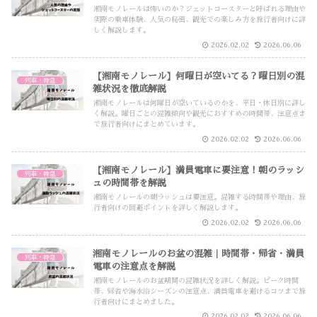
湘南モノレールは怖いのか？ジェットコースターと呼ばれる理由や
実際の乗車体験、人気の秘密、観光での楽しみ方を旅行者向けに詳
しく解説します。
2026.02.02
2026.06.06
【湘南モノレール】何曜日が空いてる？曜日別の混
列車・特急
雑状況を徹底解説
湘南モノレールは何曜日が空いているのかを、平日・休日別に詳し
く解説。曜日ごとの混雑傾向や観光におすすめの時間帯、注意点ま
で旅行者向けにまとめています。
2026.02.02
2026.06.06
【湘南モノレール】満員電車に要注意！朝のラッシ
列車・特急
ュの時間帯を解説
湘南モノレールの朝ラッシュは要注意。混雑する時間帯や理由、旅
行者向けの回避ポイントを詳しく解説します。
2026.02.02
2026.06.06
湘南モノレールのお盆の混雑｜時間帯・帰省・満員
列車・特急
電車の注意点を解説
湘南モノレールのお盆期間の混雑状況を詳しく解説。ピーク時間
帯、帰省や海水浴シーズンの注意点、満員電車を避けるコツまで旅
行者向けにまとめました。
2026.02.02
2026.06.06