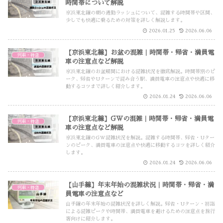
時間帯について解説
京浜東北線の朝の通勤ラッシュについて、混雑する時間帯や区間、
少しでも快適に乗るための対策を詳しく解説します。
2026.01.25
2026.06.06
【京浜東北線】お盆の混雑｜時間帯・帰省・満員電
列車・特急
車の注意点など解説
京浜東北線のお盆期間における混雑状況を徹底解説。時間帯別のピ
ーク、帰省やUターンで混み合う駅、満員電車の注意点や快適に移
動するコツまで詳しく紹介します。
2026.01.24
2026.06.06
【京浜東北線】GWの混雑｜時間帯・帰省・満員電
列車・特急
車の注意点など解説
京浜東北線のGW混雑状況を解説。混雑する時間帯、帰省・Uター
ンのピーク、満員電車の注意点や快適に移動するコツを詳しく紹介
します。
2026.01.24
2026.06.06
【山手線】年末年始の混雑状況｜時間帯・帰省・満
列車・特急
員電車の注意点など
山手線の年末年始の混雑状況を詳しく解説。帰省・Uターン・初詣
による混雑ピークや時間帯、満員電車を避けるための注意点を旅行
客向けに紹介します。