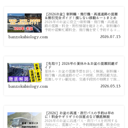
【2026お盆】新幹線・飛行機・高速道路の混雑
＆割引完全ガイド！損しない移動ルートまとめ
2026年のお盆に役立つ新幹線・飛行機・高速道
路の混雑・料金・割引情報を総まとめ。新幹線の
予約や最繁忙期料金、飛行機を安く予約するコ
ツ、高速道路の休日割引・深夜割引まで、損しな
2026.07.15
banzokubiology.com
い移動方法を分かりやすく解説します。
【先取り】2026年の夏休み＆お盆の混雑回避ガ
イド
夏休み・お盆の混雑予想を詳しく解説。新幹線・
飛行機・高速道路のピーク時間、渋滞回避方法、
混雑しやすい観光地、交通手段別の特徴まで旅行
者向けに分かりやすく紹介します。
2026.05.13
banzokubiology.com
【2026】お盆の高速・夜行バスの予約は早め
に！料金やギリギリの注意点など徹底解説
2026年のお盆に高速バス・夜行バスを利用する
方向けに、混雑ピーク、予約開始時期、料金の仕