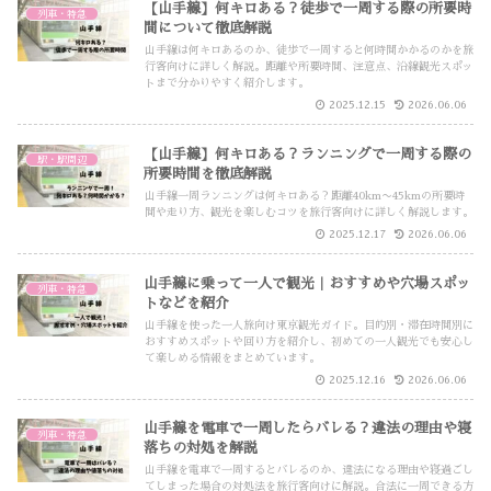
【山手線】何キロある？徒歩で一周する際の所要時
列車・特急
間について徹底解説
山手線は何キロあるのか、徒歩で一周すると何時間かかるのかを旅
行客向けに詳しく解説。距離や所要時間、注意点、沿線観光スポッ
トまで分かりやすく紹介します。
2025.12.15
2026.06.06
【山手線】何キロある？ランニングで一周する際の
駅・駅周辺
所要時間を徹底解説
山手線一周ランニングは何キロある？距離40km〜45kmの所要時
間や走り方、観光を楽しむコツを旅行客向けに詳しく解説します。
2025.12.17
2026.06.06
山手線に乗って一人で観光｜おすすめや穴場スポッ
列車・特急
トなどを紹介
山手線を使った一人旅向け東京観光ガイド。目的別・滞在時間別に
おすすめスポットや回り方を紹介し、初めての一人観光でも安心し
て楽しめる情報をまとめています。
2025.12.16
2026.06.06
山手線を電車で一周したらバレる？違法の理由や寝
列車・特急
落ちの対処を解説
山手線を電車で一周するとバレるのか、違法になる理由や寝過ごし
てしまった場合の対処法を旅行客向けに解説。合法に一周できる方