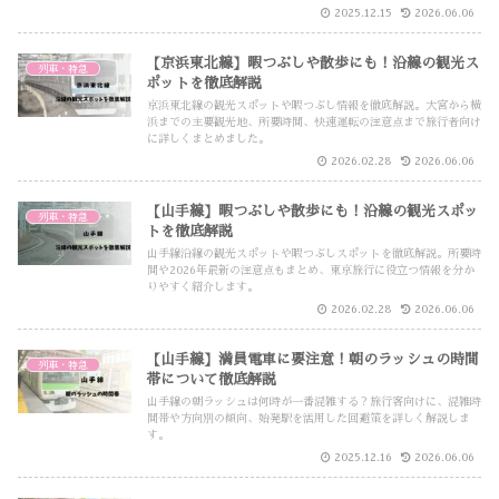
2025.12.15
2026.06.06
【京浜東北線】暇つぶしや散歩にも！沿線の観光ス
列車・特急
ポットを徹底解説
京浜東北線の観光スポットや暇つぶし情報を徹底解説。大宮から横
浜までの主要観光地、所要時間、快速運転の注意点まで旅行者向け
に詳しくまとめました。
2026.02.28
2026.06.06
【山手線】暇つぶしや散歩にも！沿線の観光スポッ
列車・特急
トを徹底解説
山手線沿線の観光スポットや暇つぶしスポットを徹底解説。所要時
間や2026年最新の注意点もまとめ、東京旅行に役立つ情報を分か
りやすく紹介します。
2026.02.28
2026.06.06
【山手線】満員電車に要注意！朝のラッシュの時間
列車・特急
帯について徹底解説
山手線の朝ラッシュは何時が一番混雑する？旅行客向けに、混雑時
間帯や方向別の傾向、始発駅を活用した回避策を詳しく解説しま
す。
2025.12.16
2026.06.06