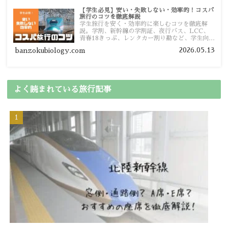
【学生必見】安い・失敗しない・効率的！コスパ
旅行のコツを徹底解説
学生旅行を安く・効率的に楽しむコツを徹底解
説。学割、新幹線の学割証、夜行バス、LCC、
青春18きっぷ、レンタカー割り勘など、学生向け
の節約旅行術を詳しく紹介します。
2026.05.13
banzokubiology.com
よく読まれている旅行記事