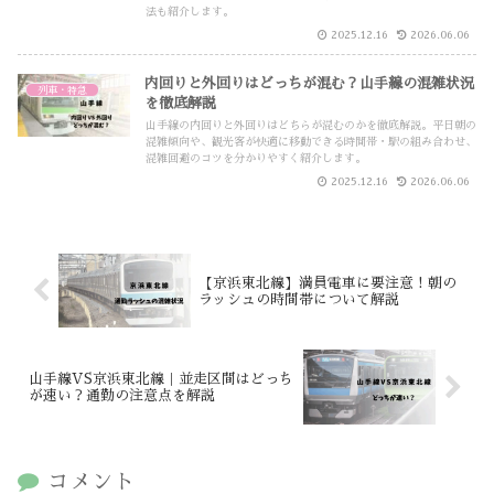
法も紹介します。
2025.12.16
2026.06.06
内回りと外回りはどっちが混む？山手線の混雑状況
列車・特急
を徹底解説
山手線の内回りと外回りはどちらが混むのかを徹底解説。平日朝の
混雑傾向や、観光客が快適に移動できる時間帯・駅の組み合わせ、
混雑回避のコツを分かりやすく紹介します。
2025.12.16
2026.06.06
【京浜東北線】満員電車に要注意！朝の
ラッシュの時間帯について解説
山手線VS京浜東北線｜並走区間はどっち
が速い？通勤の注意点を解説
コメント