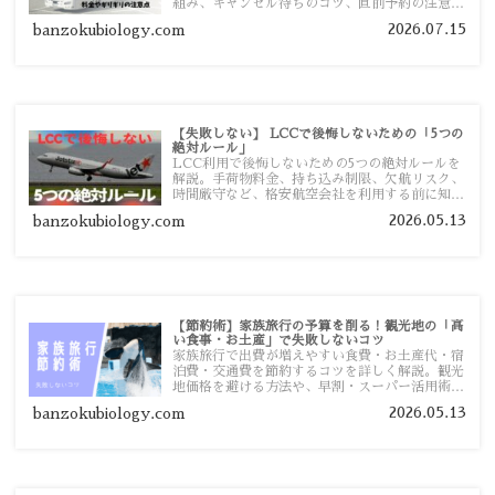
組み、キャンセル待ちのコツ、直前予約の注意点
まで詳しく解説します。
2026.07.15
banzokubiology.com
【失敗しない】 LCCで後悔しないための「5つの
絶対ルール」
LCC利用で後悔しないための5つの絶対ルールを
解説。手荷物料金、持ち込み制限、欠航リスク、
時間厳守など、格安航空会社を利用する前に知っ
ておきたい注意点を旅行者向けに詳しく紹介しま
2026.05.13
banzokubiology.com
す。
【節約術】家族旅行の予算を削る！観光地の「高
い食事・お土産」で失敗しないコツ
家族旅行で出費が増えやすい食費・お土産代・宿
泊費・交通費を節約するコツを詳しく解説。観光
地価格を避ける方法や、早割・スーパー活用術、
予算管理のポイントを紹介します。
2026.05.13
banzokubiology.com