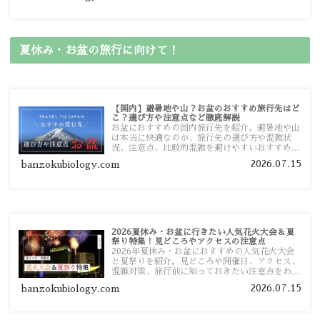
す。
夏休み・お盆の旅行に向けて！
【国内】避暑地や山？お盆のおすすめ旅行先はど
こ？選び方や注意点など徹底解説
お盆におすすめの国内旅行先を紹介。避暑地や山
は本当に快適なのか、旅行先の選び方や混雑状
況、注意点、比較的混雑を避けやすいおすすめス
ポットまで旅行前に役立つ情報を詳しく解説しま
2026.07.15
banzokubiology.com
す。
2026夏休み・お盆に行きたい人気花火大会＆夏
祭り特集！見どころやアクセスの注意点
2026年夏休み・お盆におすすめの人気花火大会
と夏祭りを紹介。見どころや開催日、アクセス、
混雑対策、旅行前に知っておきたい注意点をわか
りやすく解説します。
2026.07.15
banzokubiology.com