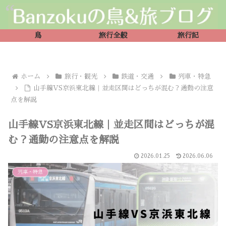
鳥
旅行全般
旅行記
ホーム
旅行・観光
鉄道・交通
列車・特急
山手線VS京浜東北線｜並走区間はどっちが混む？通勤の注意
点を解説
山手線VS京浜東北線｜並走区間はどっちが混
む？通勤の注意点を解説
2026.01.25
2026.06.06
列車・特急