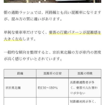
朝の通勤ラッシュでは、両路線とも高い混雑率になります
が、混み方の質に違いがあります。
単純な乗車率だけでなく、
乗客の行動パターンが混雑感を
大きく左右
します。
一般的な傾向を整理すると、京浜東北線の方が車内の密度
が高く感じやすいとされています。
路線
混雑率の目安
混雑の特徴
長距離通勤者が多
京浜東北線
約150〜180％
く、乗客の入れ替わ
りが少ない
短距離利用が多く、