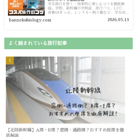
学生旅行を安く・効率的に楽しむコツを徹底解
説。学割、新幹線の学割証、夜行バス、LCC、
青春18きっぷ、レンタカー割り勘など、学生向け
の節約旅行術を詳しく紹介します。
2026.05.13
banzokubiology.com
よく読まれている旅行記事
【北陸新幹線】A席・E席？窓側・通路側？おすすめ座席を徹
底解説