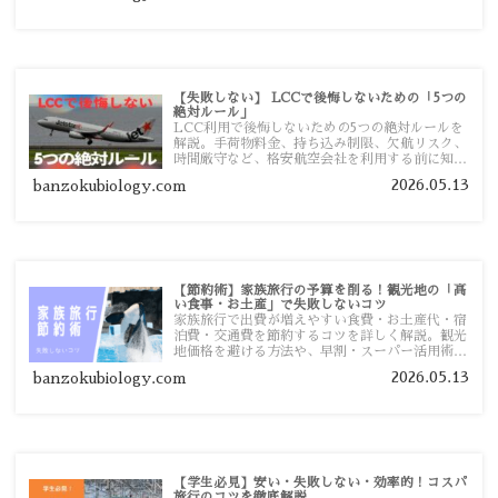
【失敗しない】 LCCで後悔しないための「5つの
絶対ルール」
LCC利用で後悔しないための5つの絶対ルールを
解説。手荷物料金、持ち込み制限、欠航リスク、
時間厳守など、格安航空会社を利用する前に知っ
ておきたい注意点を旅行者向けに詳しく紹介しま
2026.05.13
banzokubiology.com
す。
【節約術】家族旅行の予算を削る！観光地の「高
い食事・お土産」で失敗しないコツ
家族旅行で出費が増えやすい食費・お土産代・宿
泊費・交通費を節約するコツを詳しく解説。観光
地価格を避ける方法や、早割・スーパー活用術、
予算管理のポイントを紹介します。
2026.05.13
banzokubiology.com
【学生必見】安い・失敗しない・効率的！コスパ
旅行のコツを徹底解説