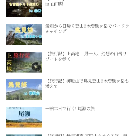
in 山口県
愛知から日帰り登山!!木曽駒ヶ岳でバードウ
ォッチング
【旅行記】上高地 – 男一人、幻想の山岳リ
ゾートを歩く
【旅行記】御嶽山で鳥見登山!!木曽駒ヶ岳も
添えて
一泊二日で行く! 尾瀬の旅