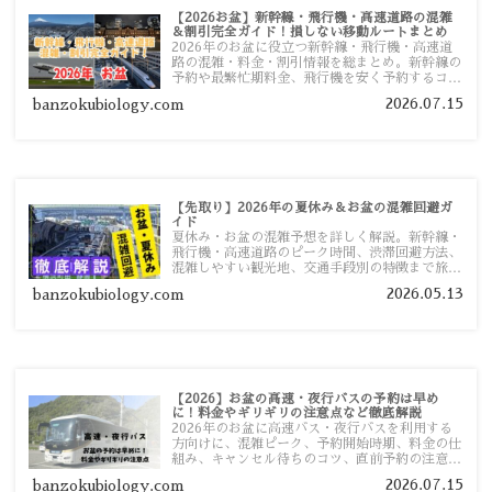
【2026お盆】新幹線・飛行機・高速道路の混雑
＆割引完全ガイド！損しない移動ルートまとめ
2026年のお盆に役立つ新幹線・飛行機・高速道
路の混雑・料金・割引情報を総まとめ。新幹線の
予約や最繁忙期料金、飛行機を安く予約するコ
ツ、高速道路の休日割引・深夜割引まで、損しな
2026.07.15
banzokubiology.com
い移動方法を分かりやすく解説します。
【先取り】2026年の夏休み＆お盆の混雑回避ガ
イド
夏休み・お盆の混雑予想を詳しく解説。新幹線・
飛行機・高速道路のピーク時間、渋滞回避方法、
混雑しやすい観光地、交通手段別の特徴まで旅行
者向けに分かりやすく紹介します。
2026.05.13
banzokubiology.com
【2026】お盆の高速・夜行バスの予約は早め
に！料金やギリギリの注意点など徹底解説
2026年のお盆に高速バス・夜行バスを利用する
方向けに、混雑ピーク、予約開始時期、料金の仕
組み、キャンセル待ちのコツ、直前予約の注意点
まで詳しく解説します。
2026.07.15
banzokubiology.com