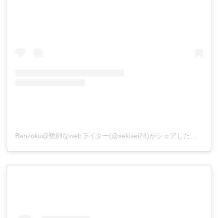
Banzoku@鷺師なwebライター(@sekisei24)がシェアした投稿