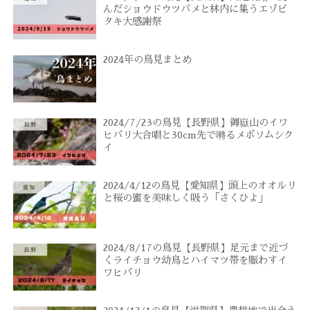
んだショウドウツバメと林内に集うエゾビ
タキ大感謝祭
2024年の鳥見まとめ
2024/7/23の鳥見【長野県】御嶽山のイワ
ヒバリ大合唱と30cm先で囀るメボソムシク
イ
2024/4/12の鳥見【愛知県】頭上のオオルリ
と桜の蜜を美味しく吸う「さくひよ」
2024/8/17の鳥見【長野県】足元まで近づ
くライチョウ幼鳥とハイマツ帯を賑わすイ
ワヒバリ