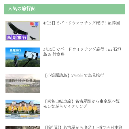
人気の旅行記
4泊5日でバードウォッチング旅行 ! in韓国
3泊4日でバードウォッチング旅行 ! in 石垣
島 & 竹富島
【小笠原諸島】5泊6日で鳥見旅行
【東名自転車旅】名古屋駅から東京駅へ観
光しながらサイクリング
【旅行記】名古屋から出発!!下道で西日本旅