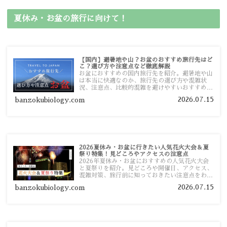
夏休み・お盆の旅行に向けて！
【国内】避暑地や山？お盆のおすすめ旅行先はど
こ？選び方や注意点など徹底解説
お盆におすすめの国内旅行先を紹介。避暑地や山
は本当に快適なのか、旅行先の選び方や混雑状
況、注意点、比較的混雑を避けやすいおすすめス
ポットまで旅行前に役立つ情報を詳しく解説しま
2026.07.15
banzokubiology.com
す。
2026夏休み・お盆に行きたい人気花火大会＆夏
祭り特集！見どころやアクセスの注意点
2026年夏休み・お盆におすすめの人気花火大会
と夏祭りを紹介。見どころや開催日、アクセス、
混雑対策、旅行前に知っておきたい注意点をわか
りやすく解説します。
2026.07.15
banzokubiology.com