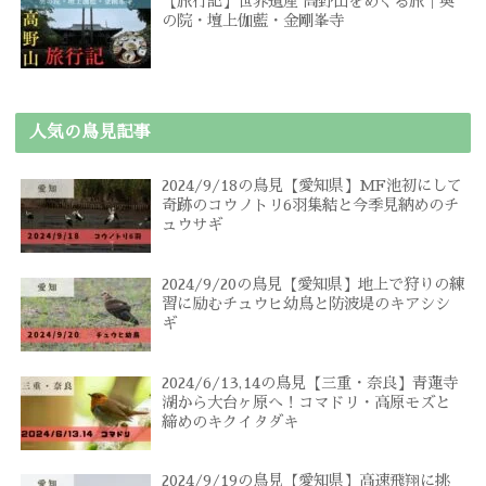
【旅行記】世界遺産 高野山をめぐる旅｜奥
の院・壇上伽藍・金剛峯寺
人気の鳥見記事
2024/9/18の鳥見【愛知県】MF池初にして
奇跡のコウノトリ6羽集結と今季見納めのチ
ュウサギ
2024/9/20の鳥見【愛知県】地上で狩りの練
習に励むチュウヒ幼鳥と防波堤のキアシシ
ギ
2024/6/13,14の鳥見【三重・奈良】青蓮寺
湖から大台ヶ原へ！コマドリ・高原モズと
締めのキクイタダキ
2024/9/19の鳥見【愛知県】高速飛翔に挑