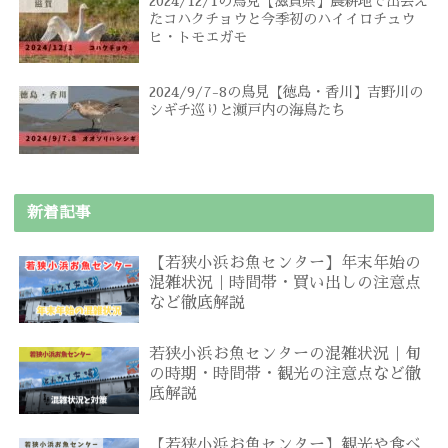
2024/12/1の鳥見【滋賀県】農耕地で出会え
たコハクチョウと今季初のハイイロチュウ
ヒ・トモエガモ
2024/9/7-8の鳥見【徳島・香川】吉野川の
シギチ巡りと瀬戸内の海鳥たち
新着記事
【若狭小浜お魚センター】年末年始の
混雑状況｜時間帯・買い出しの注意点
など徹底解説
若狭小浜お魚センターの混雑状況｜旬
の時期・時間帯・観光の注意点など徹
底解説
【若狭小浜お魚センター】観光や食べ