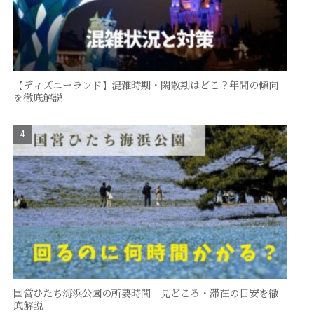
【ディズニーランド】混雑時期・閑散期はどこ？年間の傾向
を徹底解説
国営ひたち海浜公園の所要時間｜見どころ・滞在の目安を徹
底解説