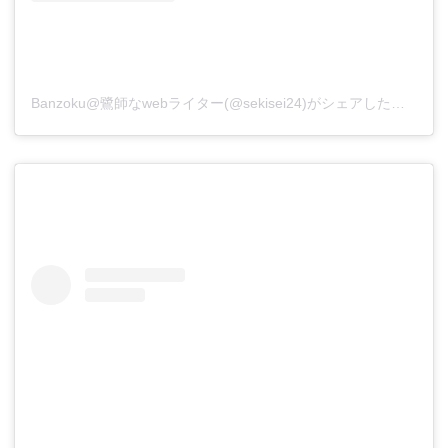
Banzoku@鷺師なwebライター(@sekisei24)がシェアした投稿