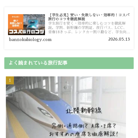
【学生必見】安い・失敗しない・効率的！コスパ
旅行のコツを徹底解説
学生旅行を安く・効率的に楽しむコツを徹底解
説。学割、新幹線の学割証、夜行バス、LCC、
青春18きっぷ、レンタカー割り勘など、学生向け
の節約旅行術を詳しく紹介します。
2026.05.13
banzokubiology.com
よく読まれている旅行記事