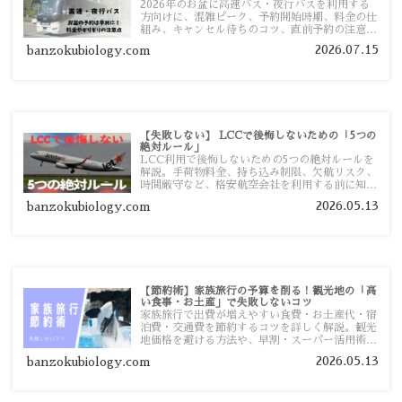
2026年のお盆に高速バス・夜行バスを利用する
方向けに、混雑ピーク、予約開始時期、料金の仕
組み、キャンセル待ちのコツ、直前予約の注意点
まで詳しく解説します。
2026.07.15
banzokubiology.com
【失敗しない】 LCCで後悔しないための「5つの
絶対ルール」
LCC利用で後悔しないための5つの絶対ルールを
解説。手荷物料金、持ち込み制限、欠航リスク、
時間厳守など、格安航空会社を利用する前に知っ
ておきたい注意点を旅行者向けに詳しく紹介しま
2026.05.13
banzokubiology.com
す。
【節約術】家族旅行の予算を削る！観光地の「高
い食事・お土産」で失敗しないコツ
家族旅行で出費が増えやすい食費・お土産代・宿
泊費・交通費を節約するコツを詳しく解説。観光
地価格を避ける方法や、早割・スーパー活用術、
予算管理のポイントを紹介します。
2026.05.13
banzokubiology.com