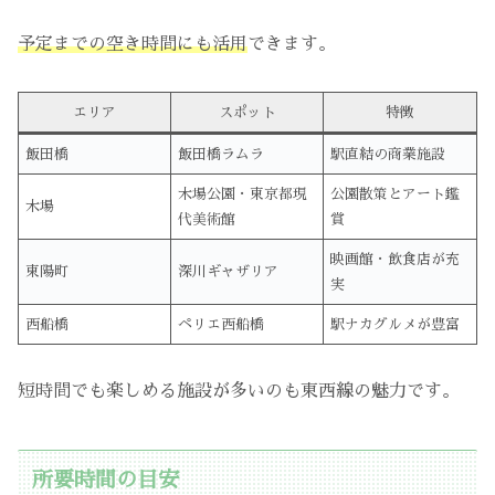
予定までの空き時間にも活用
できます。
エリア
スポット
特徴
飯田橋
飯田橋ラムラ
駅直結の商業施設
木場公園・東京都現
公園散策とアート鑑
木場
代美術館
賞
映画館・飲食店が充
東陽町
深川ギャザリア
実
西船橋
ペリエ西船橋
駅ナカグルメが豊富
短時間でも楽しめる施設が多いのも東西線の魅力です。
所要時間の目安