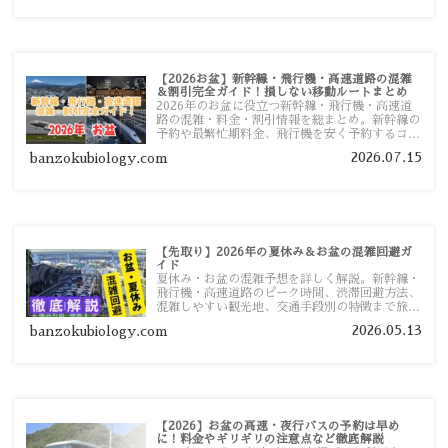
【2026お盆】新幹線・飛行機・高速道路の混雑
＆割引完全ガイド！損しない移動ルートまとめ
2026年のお盆に役立つ新幹線・飛行機・高速道
路の混雑・料金・割引情報を総まとめ。新幹線の
予約や最繁忙期料金、飛行機を安く予約するコ
ツ、高速道路の休日割引・深夜割引まで、損しな
2026.07.15
banzokubiology.com
い移動方法を分かりやすく解説します。
【先取り】2026年の夏休み＆お盆の混雑回避ガ
イド
夏休み・お盆の混雑予想を詳しく解説。新幹線・
飛行機・高速道路のピーク時間、渋滞回避方法、
混雑しやすい観光地、交通手段別の特徴まで旅行
者向けに分かりやすく紹介します。
2026.05.13
banzokubiology.com
【2026】お盆の高速・夜行バスの予約は早め
に！料金やギリギリの注意点など徹底解説