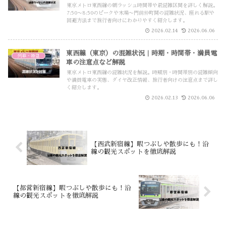
東京メトロ東西線の朝ラッシュ時間帯や最混雑区間を詳しく解説。
7:50〜8:50のピークや木場〜門前仲町間の混雑状況、座れる駅や
回避方法まで旅行者向けにわかりやすく紹介します。
2026.02.14
2026.06.06
東西線（東京）の混雑状況｜時期・時間帯・満員電
列車・特急
車の注意点など解説
東京メトロ東西線の混雑状況を解説。時期別・時間帯別の混雑傾向
や満員電車の実態、ダイヤ改正情報、旅行者向けの注意点まで詳し
く紹介します。
2026.02.13
2026.06.06
【西武新宿線】暇つぶしや散歩にも！沿
線の観光スポットを徹底解説
【都営新宿線】暇つぶしや散歩にも！沿
線の観光スポットを徹底解説