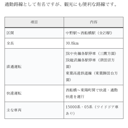
通勤路線として有名ですが、観光にも便利な路線です。
項目
内容
区間
中野駅〜西船橋駅（全23駅）
全長
30.8km
JR中央線各駅停車（三鷹方面）
JR総武線各駅停車（津田沼方
直通運転
面）
東葉高速鉄道線（東葉勝田台方
面）
西船橋〜東陽町間で快速・通勤
快速運転
快速を運行
15000系・05系（ワイドドア車
主な車両
あり）