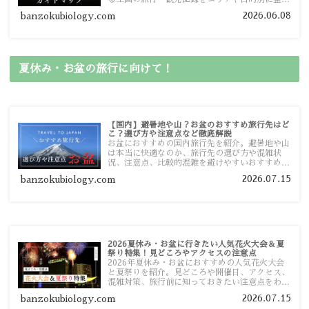
しました。あなたが行きたい場所の情報を、この
2026.06.08
banzokubiology.com
ガイドマップからスムーズに見つけていただけま
す。
夏休み・お盆の旅行に向けて！
【国内】避暑地や山？お盆のおすすめ旅行先はど
こ？選び方や注意点など徹底解説
お盆におすすめの国内旅行先を紹介。避暑地や山
は本当に快適なのか、旅行先の選び方や混雑状
況、注意点、比較的混雑を避けやすいおすすめス
ポットまで旅行前に役立つ情報を詳しく解説しま
2026.07.15
banzokubiology.com
す。
2026夏休み・お盆に行きたい人気花火大会＆夏
祭り特集！見どころやアクセスの注意点
2026年夏休み・お盆におすすめの人気花火大会
と夏祭りを紹介。見どころや開催日、アクセス、
混雑対策、旅行前に知っておきたい注意点をわか
りやすく解説します。
2026.07.15
banzokubiology.com