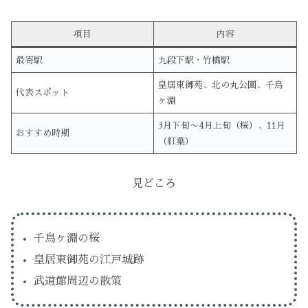
項目
内容
最寄駅
九段下駅・竹橋駅
皇居東御苑、北の丸公園、千鳥
代表スポット
ヶ淵
3月下旬〜4月上旬（桜）、11月
おすすめ時期
（紅葉）
見どころ
千鳥ヶ淵の桜
皇居東御苑の江戸城跡
武道館周辺の散策