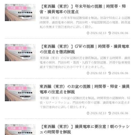
【東西線（東京）】年末年始の混雑｜時間帯・帰
列車・特急
省・満員電車の注意点
東西線（東京）の年末年始混雑情報を解説。初詣や帰省による混雑
時間帯、満員電車の傾向、門前仲町・早稲田駅周辺の規制、終夜運
転の有無まで旅行者向けに詳しく紹介。
2026.02.13
2026.06.06
【東西線（東京）】GWの混雑｜時間帯・満員電車
列車・特急
の注意点を徹底解説
東西線（東京）のGW混雑状況を徹底解説。混雑する時間帯、満員
電車の傾向、門前仲町・葛西・九段下の駅別混雑、渋滞や駐車場情
報まで旅行者向けにわかりやすくまとめました。
2026.02.13
2026.06.06
東西線（東京）のお盆の混雑｜時間帯・帰省・満員
列車・特急
電車の注意点を解説
東西線（東京）のお盆の混雑状況を解説。時間帯別の混雑傾向、帰
省・Uターンラッシュ、門前仲町の祭り混雑、満員電車の注意点ま
で旅行者向けに詳しく紹介します。
2026.02.13
2026.06.06
【東西線（東京）】満員電車に要注意！朝のラッシ
列車・特急
ュの時間帯を解説